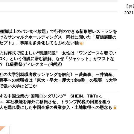
【お
202
0種類以上のパン食べ放題」で行列のできる新形態レストランを
けるサンマルクホールディングス 同社に聞いた「店舗展開の
セプト」、事業を多角化してもぶれない軸
のお葬式で悩ましい“喪服問題” 女性は「ワンピースを着てい
OK」という俗説に潜む誤解、なぜ「ジャケット」がマストな
？《1級葬祭ディレクターが解説》
社の大学別就職者数ランキングを解剖》三菱商事、三井物産、
商事への就職者は「東大・早大・慶大で約6割」の現実 3大学
で強い大学はどこか
する中国企業の“国籍ロンダリング” SHEIN、TikTok、
mu…本社機能を海外に移転させ、トランプ関税の回避を狙う
人を隠れ蓑にした中国企業の農業参入・土地取得への懸念も