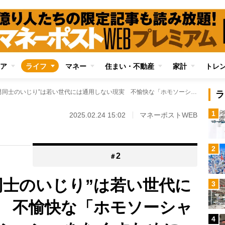
ア
ライフ
マネー
住まい・不動産
家計
トレ
中高年世代の“男同士のいじり”は若い世代には通用しない現実 不愉快な「ホモソーシャルなコミュニケーション」をなくすために一人ひとりができること
ラ
1
2025.02.24 15:02
マネーポストWEB
2
2
＃
同士のいじり”は若い世代に
3
 不愉快な「ホモソーシャ
4