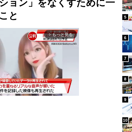
ション」をなくすために一
こと
5
もっと見る
arrow_forward_ios
6
7
8
9
Mute
10