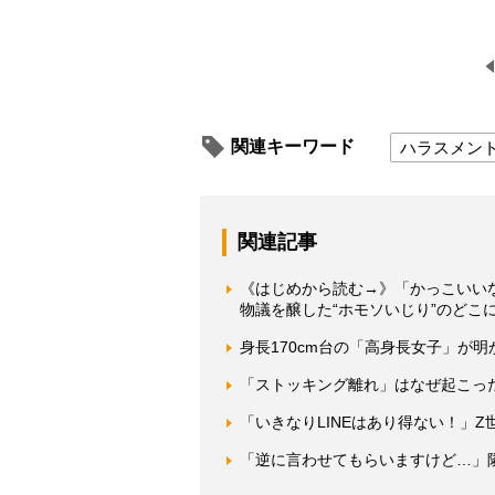
関連キーワード
ハラスメン
関連記事
《はじめから読む→》「かっこいい
物議を醸した“ホモソいじり”のどこ
身長170cm台の「高身長女子」が
「ストッキング離れ」はなぜ起こっ
「いきなりLINEはあり得ない！」
「逆に言わせてもらいますけど…」