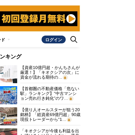
ンド
ログイン
ンキング
【資産10億円超・かんちさんが
厳選！】「キオクシアの次」に
資金が流れる期待の…
【首都圏の不動産価格「危ない
駅」ランキング】“中古マンシ
ョン売れ行き鈍化”のワ…
【億り人オールスターが狙う20
銘柄】「総資産69億円超」90歳
現役トレーダーから“1…
「キオクシアが今後も利益を出