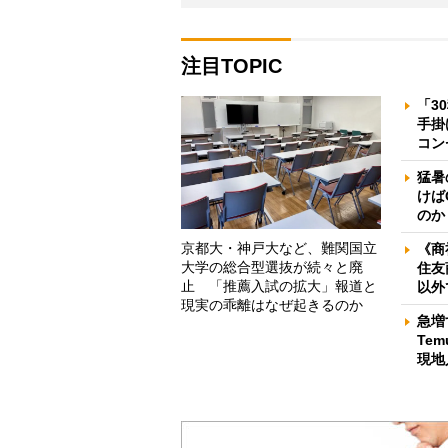
注目TOPIC
「3
手掛
コン
猛暑
けば
のか
京都大・神戸大など、難関国立
《商
大学の総合型選抜が続々と廃
住友
止 「推薦入試の拡大」報道と
以外
現実の乖離はなぜ起きるのか
急増
Te
現地