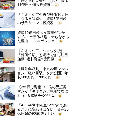
し続けるかは分からない」資産
11億円の個人投資家…
「キオクシアが再び株価10万円
になる日は遠い」資産3億円超
のサラリーマン投資家…
資産10億円超の投資家が明か
す“AI・半導体相場に乗らなかっ
た理由” フルポジショ…
【キオクシア・ショック後に
「株価倍増」も期待できる注目
銘柄5選】資産3億円超…
【世帯年収別・東京23区マンシ
ョン「狙い目駅」を大公開】年
収500万円、700万円…
《2年弱で資産17.5倍の元証券
マンが「キオクシア急落で次に
狙う」5銘柄を公開》1…
「AI・半導体関連が“本命”であ
ることに変わりはない」資産20
億円超の90歳現役トレ…