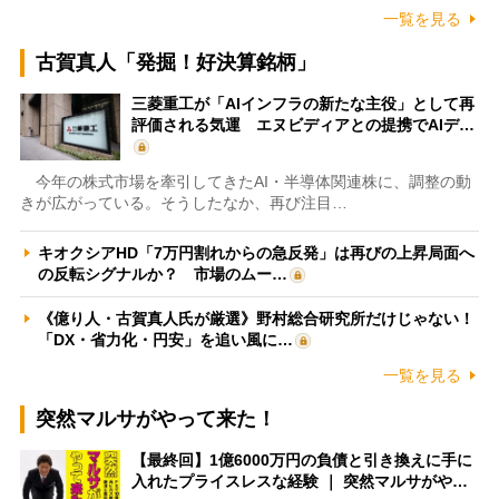
一覧を見る
古賀真人「発掘！好決算銘柄」
三菱重工が「AIインフラの新たな主役」として再
評価される気運 エヌビディアとの提携でAIデ…
今年の株式市場を牽引してきたAI・半導体関連株に、調整の動
きが広がっている。そうしたなか、再び注目…
キオクシアHD「7万円割れからの急反発」は再びの上昇局面へ
の反転シグナルか？ 市場のムー…
《億り人・古賀真人氏が厳選》野村総合研究所だけじゃない！
「DX・省力化・円安」を追い風に…
一覧を見る
突然マルサがやって来た！
【最終回】1億6000万円の負債と引き換えに手に
入れたプライスレスな経験 ｜ 突然マルサがや…