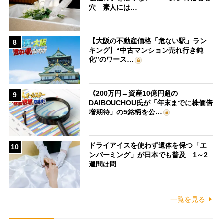
穴 素人には…
【大阪の不動産価格「危ない駅」ラン
8
キング】“中古マンション売れ行き鈍
化”のワース…
《200万円→資産10億円超の
9
DAIBOUCHOU氏が「年末までに株価倍
増期待」の5銘柄を公…
ドライアイスを使わず遺体を保つ「エ
10
ンバーミング」が日本でも普及 1～2
週間は問…
一覧を見る