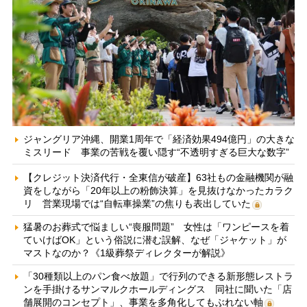
ジャングリア沖縄、開業1周年で「経済効果494億円」の大きな
ミスリード 事業の苦戦を覆い隠す“不透明すぎる巨大な数字”
【クレジット決済代行・全東信が破産】63社もの金融機関が融
資をしながら「20年以上の粉飾決算」を見抜けなかったカラク
リ 営業現場では“自転車操業”の焦りも表出していた
猛暑のお葬式で悩ましい“喪服問題” 女性は「ワンピースを着
ていけばOK」という俗説に潜む誤解、なぜ「ジャケット」が
マストなのか？《1級葬祭ディレクターが解説》
「30種類以上のパン食べ放題」で行列のできる新形態レストラ
ンを手掛けるサンマルクホールディングス 同社に聞いた「店
舗展開のコンセプト」、事業を多角化してもぶれない軸