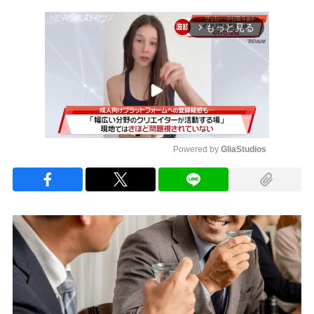
もっと見る
arrow_forward_ios
Powered by 
GliaStudios
Mute