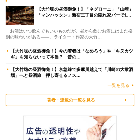
【大竹聡の昼酒御免！】「ネグローニ」「山崎」
「マンハッタン」新宿三丁目の隠れ家バーで1…
お酒はいつ飲んでもいいものだが、昼から飲むお酒にはまた格
別の味わいがある――。ライター・作家の大竹…
【大竹聡の昼酒御免！】今の若者は「なめろう」や「キヌカツ
ギ」を知らないって本当？ 昔の…
【大竹聡の昼酒御免！】京急線で多摩川越えて「川崎の大衆酒
場」へと昼酒旅 押し寄せるノス…
一覧を見る
著者・連載の一覧を見る