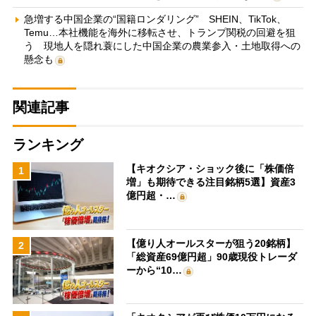
急増する中国企業の“国籍ロンダリング” SHEIN、TikTok、
Temu…本社機能を海外に移転させ、トランプ関税の回避を狙
う 現地人を隠れ蓑にした中国企業の農業参入・土地取得への
懸念も
関連記事
ランキング
【キオクシア・ショック後に「株価倍
1
増」も期待できる注目銘柄5選】資産3
億円超・…
【億り人オールスターが狙う20銘柄】
2
「総資産69億円超」90歳現役トレーダ
ーから“10…