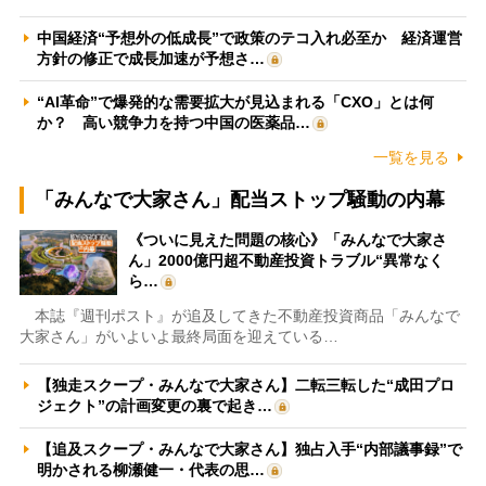
中国経済“予想外の低成長”で政策のテコ入れ必至か 経済運営
方針の修正で成長加速が予想さ…
“AI革命”で爆発的な需要拡大が見込まれる「CXO」とは何
か？ 高い競争力を持つ中国の医薬品…
一覧を見る
「みんなで大家さん」配当ストップ騒動の内幕
《ついに見えた問題の核心》「みんなで大家さ
ん」2000億円超不動産投資トラブル“異常なく
ら…
本誌『週刊ポスト』が追及してきた不動産投資商品「みんなで
大家さん」がいよいよ最終局面を迎えている…
【独走スクープ・みんなで大家さん】二転三転した“成田プロ
ジェクト”の計画変更の裏で起き…
【追及スクープ・みんなで大家さん】独占入手“内部議事録”で
明かされる柳瀬健一・代表の思…