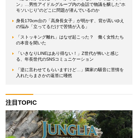
ン」…男性アイドルグループ内の会話で物議を醸した“ホ
モソいじり”のどこに問題が潜んでいるのか
身長170cm台の「高身長女子」が明かす、背が高いゆえ
の悩み「立ってるだけで苦情が入る」
「ストッキング離れ」はなぜ起こった？ 働く女性たち
の本音を聞いた
「いきなりLINEはあり得ない！」Z世代が怖いと感じ
る、年長世代のSNSコミュニケーション
「逆に言わせてもらいますけど…」隣家の騒音に苦情を
入れたらまさかの返答に唖然
注目TOPIC