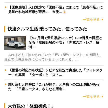
【医療崩壊】人口減少で「医師不足」に加えて「患者不足」に
見舞われ地域医療が限界に 今後…
一覧を見る
快適クルマ生活 乗ってみた、使ってみた
【4ヶ月間で受注累計6000台】BEV普及の障壁と
なる「航続距離の不安」「充電のストレス」解
消…
あれほどもてはやされていた「EV（BEV）シフト」の潮流も、
最近では減速基調になっているように見える。…
《雪道の対応力を検証》シビアな状況で実感した「フォレスタ
ー」の真価 「ターボ」と「スト…
乗り込むと同時に「これが軽？」と戸惑うのには理由があっ
た 「日産ルークス」さらなる躍進…
一覧を見る
大竹聡の「昼酒御免！」