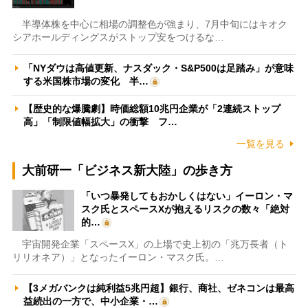
半導体株を中心に相場の調整色が強まり、7月中旬にはキオク
シアホールディングスがストップ安をつけるな…
「NYダウは高値更新、ナスダック・S&P500は足踏み」が意味
する米国株市場の変化 半…
【歴史的な爆騰劇】時価総額10兆円企業が「2連続ストップ
高」「制限値幅拡大」の衝撃 フ…
一覧を見る
大前研一「ビジネス新大陸」の歩き方
「いつ暴発してもおかしくはない」イーロン・マ
スク氏とスペースXが抱えるリスクの数々「絶対
的…
宇宙開発企業「スペースX」の上場で史上初の「兆万長者（ト
リリオネア）」となったイーロン・マスク氏。…
【3メガバンクは純利益5兆円超】銀行、商社、ゼネコンは最高
益続出の一方で、中小企業・…