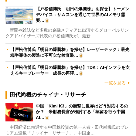
【戸松信博氏「明日の爆騰株」を探せ】トーメン
デバイス：サムスンを通じて世界のAIメモリ需
要…
新聞や雑誌など多数の金融メディアに出演するグローバルリン
クアドバイザーズ代表の戸松信博氏が、最新…
【戸松信博氏「明日の爆騰株」を探せ】レーザーテック：最先
端半導体の製造に不可欠な検査装…
【戸松信博氏「明日の爆騰株」を探せ】TDK：AIインフラを支
えるキープレーヤー 成長の再評…
一覧を見る
田代尚機のチャイナ・リサーチ
中国「Kimi K3」の衝撃に世界はどう対応するの
か？ 米財務長官が検討する「蒸留を行う中国
AI…
中国経済に精通する中国株投資の第一人者・田代尚機氏のプレ
ミアム連載「チャイナ・リサーチ」。中国企…