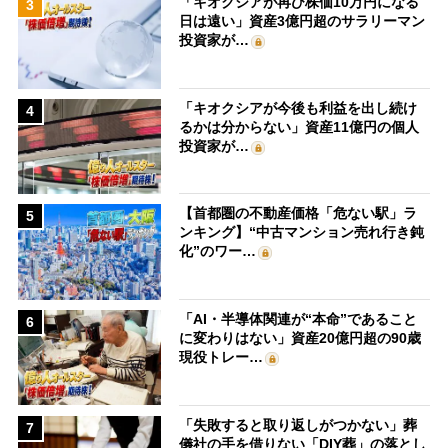
「キオクシアが再び株価10万円になる
3
日は遠い」資産3億円超のサラリーマン
投資家が…
「キオクシアが今後も利益を出し続け
4
るかは分からない」資産11億円の個人
投資家が…
【首都圏の不動産価格「危ない駅」ラ
5
ンキング】“中古マンション売れ行き鈍
化”のワー…
「AI・半導体関連が“本命”であること
6
に変わりはない」資産20億円超の90歳
現役トレー…
「失敗すると取り返しがつかない」葬
7
儀社の手を借りない「DIY葬」の落とし