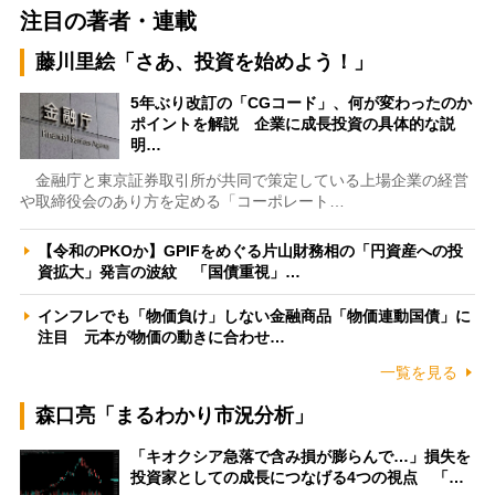
注目の著者・連載
藤川里絵「さあ、投資を始めよう！」
5年ぶり改訂の「CGコード」、何が変わったのか
ポイントを解説 企業に成長投資の具体的な説
明…
金融庁と東京証券取引所が共同で策定している上場企業の経営
や取締役会のあり方を定める「コーポレート…
【令和のPKOか】GPIFをめぐる片山財務相の「円資産への投
資拡大」発言の波紋 「国債重視」…
インフレでも「物価負け」しない金融商品「物価連動国債」に
注目 元本が物価の動きに合わせ…
一覧を見る
森口亮「まるわかり市況分析」
「キオクシア急落で含み損が膨らんで…」損失を
投資家としての成長につなげる4つの視点 「…