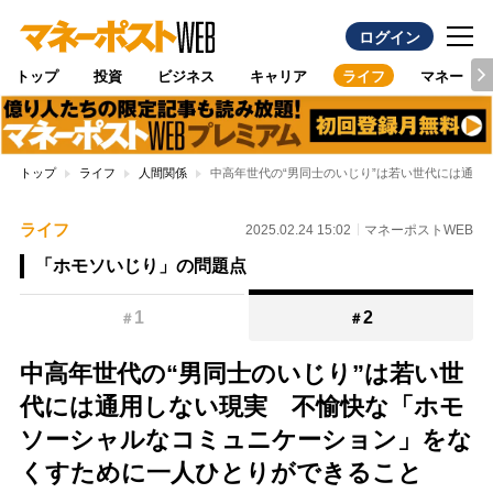
ログイン
トップ
投資
ビジネス
キャリア
ライフ
マネー
トップ
ライフ
人間関係
中高年世代の“男同士のいじり”は若い世代には通
ライフ
2025.02.24 15:02
マネーポストWEB
「ホモソいじり」の問題点
1
2
＃
＃
中高年世代の“男同士のいじり”は若い世
代には通用しない現実 不愉快な「ホモ
ソーシャルなコミュニケーション」をな
くすために一人ひとりができること