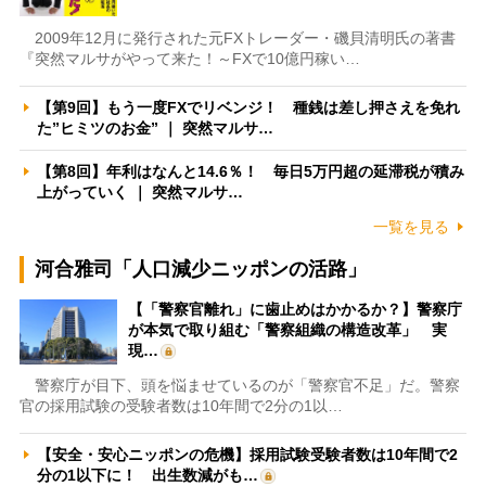
2009年12月に発行された元FXトレーダー・磯貝清明氏の著書
『突然マルサがやって来た！～FXで10億円稼い…
【第9回】もう一度FXでリベンジ！ 種銭は差し押さえを免れ
た”ヒミツのお金” ｜ 突然マルサ…
【第8回】年利はなんと14.6％！ 毎日5万円超の延滞税が積み
上がっていく ｜ 突然マルサ…
一覧を見る
河合雅司「人口減少ニッポンの活路」
【「警察官離れ」に歯止めはかかるか？】警察庁
が本気で取り組む「警察組織の構造改革」 実
現…
警察庁が目下、頭を悩ませているのが「警察官不足」だ。警察
官の採用試験の受験者数は10年間で2分の1以…
【安全・安心ニッポンの危機】採用試験受験者数は10年間で2
分の1以下に！ 出生数減がも…