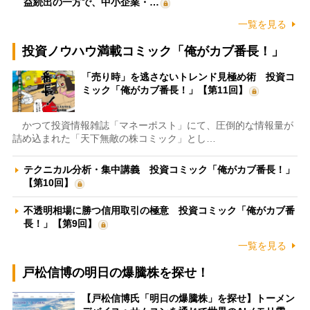
益続出の一方で、中小企業・…
一覧を見る
投資ノウハウ満載コミック「俺がカブ番長！」
「売り時」を逃さないトレンド見極め術 投資コ
ミック「俺がカブ番長！」【第11回】
かつて投資情報雑誌「マネーポスト」にて、圧倒的な情報量が
詰め込まれた「天下無敵の株コミック」とし…
テクニカル分析・集中講義 投資コミック「俺がカブ番長！」
【第10回】
不透明相場に勝つ信用取引の極意 投資コミック「俺がカブ番
長！」【第9回】
一覧を見る
戸松信博の明日の爆騰株を探せ！
【戸松信博氏「明日の爆騰株」を探せ】トーメン