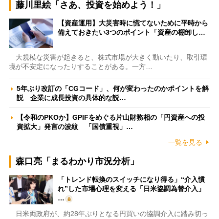
藤川里絵「さあ、投資を始めよう！」
【資産運用】大災害時に慌てないために平時から
備えておきたい3つのポイント「資産の棚卸し…
大規模な災害が起きると、株式市場が大きく動いたり、取引環
境が不安定になったりすることがある。一方…
5年ぶり改訂の「CGコード」、何が変わったのかポイントを解
説 企業に成長投資の具体的な説…
【令和のPKOか】GPIFをめぐる片山財務相の「円資産への投
資拡大」発言の波紋 「国債重視」…
一覧を見る
森口亮「まるわかり市況分析」
「トレンド転換のスイッチになり得る」“介入慣
れ”した市場心理を変える「日米協調為替介入」
…
日米両政府が、約28年ぶりとなる円買いの協調介入に踏み切っ