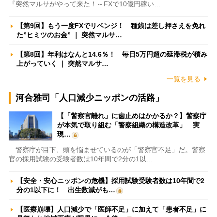
『突然マルサがやって来た！～FXで10億円稼い…
【第9回】もう一度FXでリベンジ！ 種銭は差し押さえを免れ
た”ヒミツのお金” ｜ 突然マルサ…
【第8回】年利はなんと14.6％！ 毎日5万円超の延滞税が積み
上がっていく ｜ 突然マルサ…
一覧を見る
河合雅司「人口減少ニッポンの活路」
【「警察官離れ」に歯止めはかかるか？】警察庁
が本気で取り組む「警察組織の構造改革」 実
現…
警察庁が目下、頭を悩ませているのが「警察官不足」だ。警察
官の採用試験の受験者数は10年間で2分の1以…
【安全・安心ニッポンの危機】採用試験受験者数は10年間で2
分の1以下に！ 出生数減がも…
【医療崩壊】人口減少で「医師不足」に加えて「患者不足」に