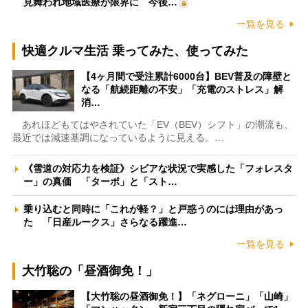
見舞われ地域医療が限界に 今後…
一覧を見る
快適クルマ生活 乗ってみた、使ってみた
【4ヶ月間で受注累計6000台】BEV普及の障壁と
なる「航続距離の不安」「充電のストレス」解
消…
あれほどもてはやされていた「EV（BEV）シフト」の潮流も、
最近では減速基調になっているように見える。…
《雪道の対応力を検証》シビアな状況で実感した「フォレスタ
ー」の真価 「ターボ」と「スト…
乗り込むと同時に「これが軽？」と戸惑うのには理由があっ
た 「日産ルークス」さらなる躍進…
一覧を見る
大竹聡の「昼酒御免！」
【大竹聡の昼酒御免！】「ネグローニ」「山崎」