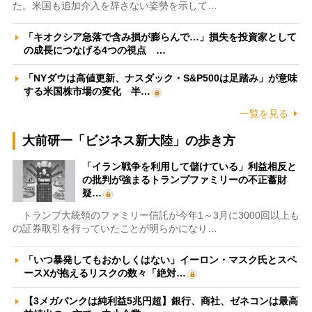
た。米国も追加介入を辞さない姿勢を示して…
「キオクシア急落で含み損が膨らんで…」損失を投資家として
の成長につなげる4つの視点 …
「NYダウは高値更新、ナスダック・S&P500は足踏み」が意味
する米国株市場の変化 半…
一覧を見る
大前研一「ビジネス新大陸」の歩き方
「イラン戦争を利用して儲けている」利益相反と
の批判が強まるトランプファミリーの不正蓄財
疑…
トランプ大統領のファミリー信託が今年1～3月に3000回以上も
の証券取引を行っていたことが明らかになり…
「いつ暴発してもおかしくはない」イーロン・マスク氏とスペ
ースXが抱えるリスクの数々「絶対…
【3メガバンクは純利益5兆円超】銀行、商社、ゼネコンは最高