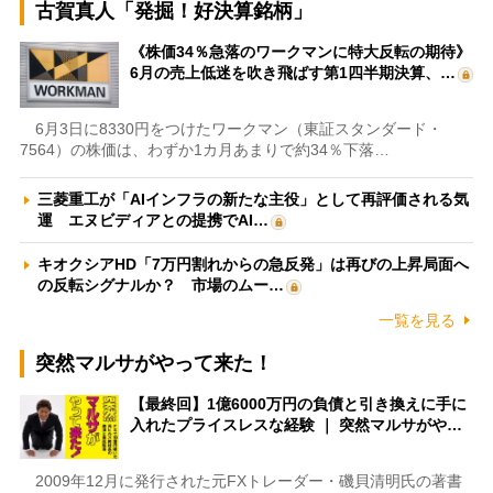
古賀真人「発掘！好決算銘柄」
《株価34％急落のワークマンに特大反転の期待》
6月の売上低迷を吹き飛ばす第1四半期決算、…
6月3日に8330円をつけたワークマン（東証スタンダード・
7564）の株価は、わずか1カ月あまりで約34％下落…
三菱重工が「AIインフラの新たな主役」として再評価される気
運 エヌビディアとの提携でAI…
キオクシアHD「7万円割れからの急反発」は再びの上昇局面へ
の反転シグナルか？ 市場のムー…
一覧を見る
突然マルサがやって来た！
【最終回】1億6000万円の負債と引き換えに手に
入れたプライスレスな経験 ｜ 突然マルサがや…
2009年12月に発行された元FXトレーダー・磯貝清明氏の著書