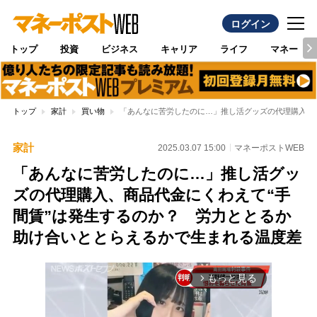
ログイン
トップ
投資
ビジネス
キャリア
ライフ
マネー
トップ
家計
買い物
「あんなに苦労したのに…」推し活グッズの代理購入、
家計
2025.03.07 15:00
マネーポストWEB
「あんなに苦労したのに…」推し活グッ
ズの代理購入、商品代金にくわえて“手
間賃”は発生するのか？ 労力ととるか
助け合いととらえるかで生まれる温度差
もっと見る
arrow_forward_ios