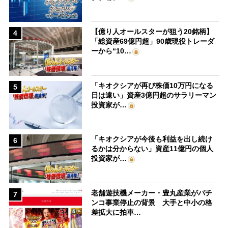
【億り人オールスターが狙う20銘柄】
4
「総資産69億円超」90歳現役トレーダ
ーから“10…
「キオクシアが再び株価10万円になる
5
日は遠い」資産3億円超のサラリーマン
投資家が…
「キオクシアが今後も利益を出し続け
6
るかは分からない」資産11億円の個人
投資家が…
老舗遊技機メーカー・豊丸産業がパチ
7
ンコ事業停止の背景 大手と中小の格
差拡大に拍車…