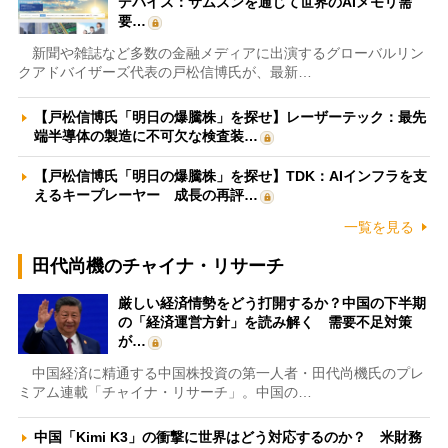
デバイス：サムスンを通じて世界のAIメモリ需
要…
新聞や雑誌など多数の金融メディアに出演するグローバルリン
クアドバイザーズ代表の戸松信博氏が、最新…
【戸松信博氏「明日の爆騰株」を探せ】レーザーテック：最先
端半導体の製造に不可欠な検査装…
【戸松信博氏「明日の爆騰株」を探せ】TDK：AIインフラを支
えるキープレーヤー 成長の再評…
一覧を見る
田代尚機のチャイナ・リサーチ
厳しい経済情勢をどう打開するか？中国の下半期
の「経済運営方針」を読み解く 需要不足対策
が…
中国経済に精通する中国株投資の第一人者・田代尚機氏のプレ
ミアム連載「チャイナ・リサーチ」。中国の…
中国「Kimi K3」の衝撃に世界はどう対応するのか？ 米財務