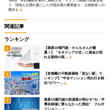
Temu…本社機能を海外に移転させ、トランプ関税の回避を狙
う 現地人を隠れ蓑にした中国企業の農業参入・土地取得への
懸念も
関連記事
ランキング
【資産10億円超・かんちさんが厳
1
選！】「キオクシアの次」に資金が流
れる期待の高…
【首都圏の不動産価格「危ない駅」ラ
2
ンキング】“中古マンション売れ行き鈍
化”のワー…
資産10億円超の投資家が明かす“AI・半
3
導体相場に乗らなかった理由” フルポ
ジション…