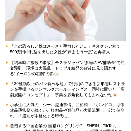
「この恐ろしい株はさっさと手放したい…」キオクシア株で
500万円の利益を出した女性が“夢よもう一度”と再購入
【納車時に複数の事故】テスラジャパン“多額のEV補助金”で注
文殺到、現場は大混乱 トラブル続発の背後に見え隠れす
る“イーロンの右腕”の影
「30種類以上のパン食べ放題」で行列のできる新形態レストラ
ンを手掛けるサンマルクホールディングス 同社に聞いた「店
舗展開のコンセプト」、事業を多角化してもぶれない軸
小学生に人気の「シール流通事情」に変調 「ボンドロ」は依
然品薄状態が続くが、模倣品や類似品が大量流通し一部で値崩
れ 「選別が本格化する時代に」
急増する中国企業の“国籍ロンダリング” SHEIN、TikTok、