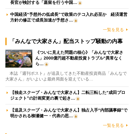
長官が検討する「蒸留を行う中国…
中国経済“予想外の低成長”で政策のテコ入れ必至か 経済運営
方針の修正で成長加速が予想さ…
一覧を見る
「みんなで大家さん」配当ストップ騒動の内幕
《ついに見えた問題の核心》「みんなで大家さ
ん」2000億円超不動産投資トラブル“異常なく
ら…
本誌『週刊ポスト』が追及してきた不動産投資商品「みんなで
大家さん」がいよいよ最終局面を迎えている…
【独走スクープ・みんなで大家さん】二転三転した“成田プロ
ジェクト”の計画変更の裏で起き…
【追及スクープ・みんなで大家さん】独占入手“内部議事録”で
明かされる柳瀬健一・代表の思…
一覧を見る