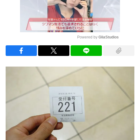
Powered by 
GliaStudios
Mute