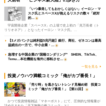
大前研一「ビジネス新大陸」の歩き方
「いつ暴発してもおかしくはない」イーロン・マ
スク氏とスペースXが抱えるリスクの数々「絶対
的…
宇宙開発企業「スペースX」の上場で史上初の「兆万長者（ト
リリオネア）」となったイーロン・マスク氏。…
【3メガバンクは純利益5兆円超】銀行、商社、ゼネコンは最高
益続出の一方で、中小企業・…
急増する中国企業の“国籍ロンダリング” SHEIN、TikTok、
Temu…本社機能を海外に移転させ…
一覧を見る
投資ノウハウ満載コミック「俺がカブ番長！」
「売り時」を逃さないトレンド見極め術 投資コ
ミック「俺がカブ番長！」【第11回】
かつて投資情報雑誌「マネーポスト」にて、圧倒的な情報量が
詰め込まれた「天下無敵の株コミック」とし…