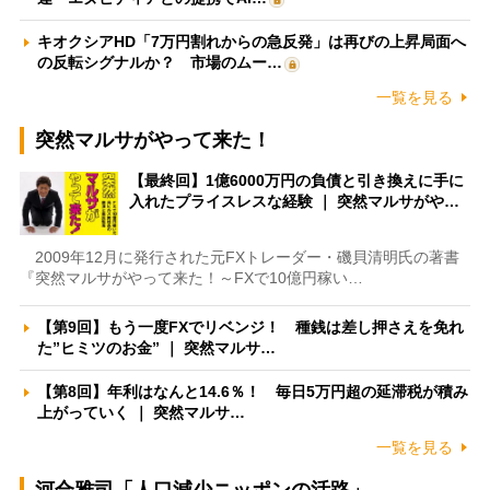
キオクシアHD「7万円割れからの急反発」は再びの上昇局面へ
の反転シグナルか？ 市場のムー…
一覧を見る
突然マルサがやって来た！
【最終回】1億6000万円の負債と引き換えに手に
入れたプライスレスな経験 ｜ 突然マルサがや…
2009年12月に発行された元FXトレーダー・磯貝清明氏の著書
『突然マルサがやって来た！～FXで10億円稼い…
【第9回】もう一度FXでリベンジ！ 種銭は差し押さえを免れ
た”ヒミツのお金” ｜ 突然マルサ…
【第8回】年利はなんと14.6％！ 毎日5万円超の延滞税が積み
上がっていく ｜ 突然マルサ…
一覧を見る