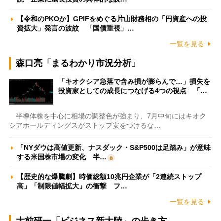
【令和のPKOか】GPIFをめぐる片山財務相の「円資産への投
資拡大」発言の波紋 「国債重視」…
一覧を見る
森口亮「まるわかり市況分析」
「キオクシア急落で含み損が膨らんで…」損失を
投資家としての成長につなげる4つの視点 「…
半導体株を中心に相場の調整色が強まり、7月中旬にはキオク
シアホールディングスがストップ安をつけるな…
「NYダウは高値更新、ナスダック・S&P500は足踏み」が意味
する米国株市場の変化 半…
【歴史的な爆騰劇】時価総額10兆円企業が「2連続ストップ
高」「制限値幅拡大」の衝撃 フ…
一覧を見る