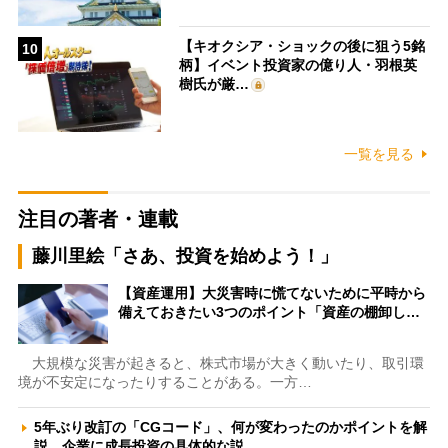
【キオクシア・ショックの後に狙う5銘
10
柄】イベント投資家の億り人・羽根英
樹氏が厳…
一覧を見る
注目の著者・連載
藤川里絵「さあ、投資を始めよう！」
【資産運用】大災害時に慌てないために平時から
備えておきたい3つのポイント「資産の棚卸し…
大規模な災害が起きると、株式市場が大きく動いたり、取引環
境が不安定になったりすることがある。一方…
5年ぶり改訂の「CGコード」、何が変わったのかポイントを解
説 企業に成長投資の具体的な説…