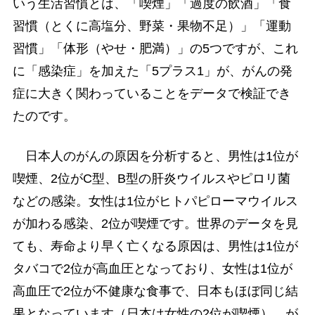
いう生活習慣とは、「喫煙」「過度の飲酒」「食
習慣（とくに高塩分、野菜・果物不足）」「運動
習慣」「体形（やせ・肥満）」の5つですが、これ
に「感染症」を加えた「5プラス1」が、がんの発
症に大きく関わっていることをデータで検証でき
たのです。
日本人のがんの原因を分析すると、男性は1位が
喫煙、2位がC型、B型の肝炎ウイルスやピロリ菌
などの感染。女性は1位がヒトパピローマウイルス
が加わる感染、2位が喫煙です。世界のデータを見
ても、寿命より早く亡くなる原因は、男性は1位が
タバコで2位が高血圧となっており、女性は1位が
高血圧で2位が不健康な食事で、日本もほぼ同じ結
果となっています（日本は女性の2位が喫煙）。が