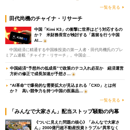
一覧を見る
田代尚機のチャイナ・リサーチ
中国「Kimi K3」の衝撃に世界はどう対応するの
か？ 米財務長官が検討する「蒸留を行う中国
AI…
中国経済に精通する中国株投資の第一人者・田代尚機氏のプレ
ミアム連載「チャイナ・リサーチ」。中国企…
中国経済“予想外の低成長”で政策のテコ入れ必至か 経済運営
方針の修正で成長加速が予想さ…
“AI革命”で爆発的な需要拡大が見込まれる「CXO」とは何
か？ 高い競争力を持つ中国の医薬品…
一覧を見る
「みんなで大家さん」配当ストップ騒動の内幕
《ついに見えた問題の核心》「みんなで大家さ
ん」2000億円超不動産投資トラブル“異常なく