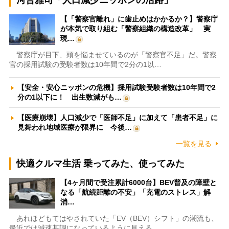
河合雅司「人口減少ニッポンの活路」
【「警察官離れ」に歯止めはかかるか？】警察庁
が本気で取り組む「警察組織の構造改革」 実
現…
警察庁が目下、頭を悩ませているのが「警察官不足」だ。警察
官の採用試験の受験者数は10年間で2分の1以…
【安全・安心ニッポンの危機】採用試験受験者数は10年間で2
分の1以下に！ 出生数減がも…
【医療崩壊】人口減少で「医師不足」に加えて「患者不足」に
見舞われ地域医療が限界に 今後…
一覧を見る
快適クルマ生活 乗ってみた、使ってみた
【4ヶ月間で受注累計6000台】BEV普及の障壁と
なる「航続距離の不安」「充電のストレス」解
消…
あれほどもてはやされていた「EV（BEV）シフト」の潮流も、
最近では減速基調になっているように見える。…