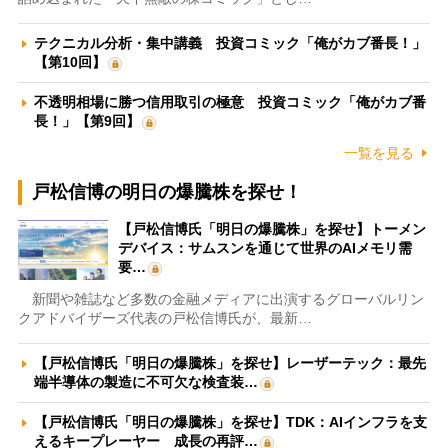
テクニカル分析・集中講義 投資コミック「俺がカブ番長！」
【第10回】
不透明相場に勝つ信用取引の極意 投資コミック「俺がカブ番
長！」【第9回】
一覧を見る
戸松信博の明日の爆騰株を探せ！
【戸松信博氏「明日の爆騰株」を探せ】トーメン
デバイス：サムスンを通じて世界のAIメモリ需
要…
新聞や雑誌など多数の金融メディアに出演するグローバルリン
クアドバイザーズ代表の戸松信博氏が、最新…
【戸松信博氏「明日の爆騰株」を探せ】レーザーテック：最先
端半導体の製造に不可欠な検査装…
【戸松信博氏「明日の爆騰株」を探せ】TDK：AIインフラを支
えるキープレーヤー 成長の再評…