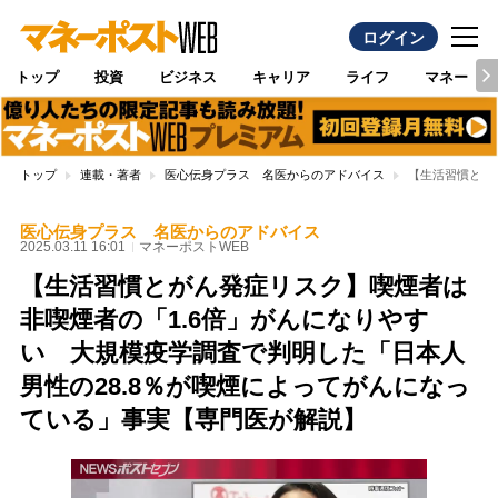
ログイン
トップ
投資
ビジネス
キャリア
ライフ
マネー
トップ
連載・著者
医心伝身プラス 名医からのアドバイス
【生活習慣とが
医心伝身プラス 名医からのアドバイス
2025.03.11 16:01
マネーポストWEB
【生活習慣とがん発症リスク】喫煙者は
非喫煙者の「1.6倍」がんになりやす
い 大規模疫学調査で判明した「日本人
男性の28.8％が喫煙によってがんになっ
ている」事実【専門医が解説】