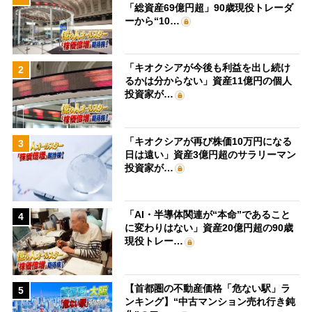
「総資産69億円超」90歳現役トレーダ
ーから“10…
「キオクシアが今後も利益を出し続け
2
るかは分からない」資産11億円の個人
投資家が…
「キオクシアが再び株価10万円になる
3
日は遠い」資産3億円超のサラリーマン
投資家が…
「AI・半導体関連が“本命”であること
4
に変わりはない」資産20億円超の90歳
現役トレー…
【首都圏の不動産価格「危ない駅」ラ
5
ンキング】“中古マンション売れ行き鈍