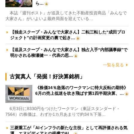
ら…
本誌『週刊ポスト』が追及してきた不動産投資商品「みんなで
大家さん」がいよいよ最終局面を迎えている…
【独走スクープ・みんなで大家さん】二転三転した“成田プロ
ジェクト”の計画変更の裏で起き…
【追及スクープ・みんなで大家さん】独占入手“内部議事録”で
明かされる柳瀬健一・代表の思…
一覧を見る
古賀真人「発掘！好決算銘柄」
《株価34％急落のワークマンに特大反転の期待》
6月の売上低迷を吹き飛ばす第1四半期決算、…
6月3日に8330円をつけたワークマン（東証スタンダード・
7564）の株価は、わずか1カ月あまりで約34％下落…
三菱重工が「AIインフラの新たな主役」として再評価される気
運 エヌビディアとの提携でAI…