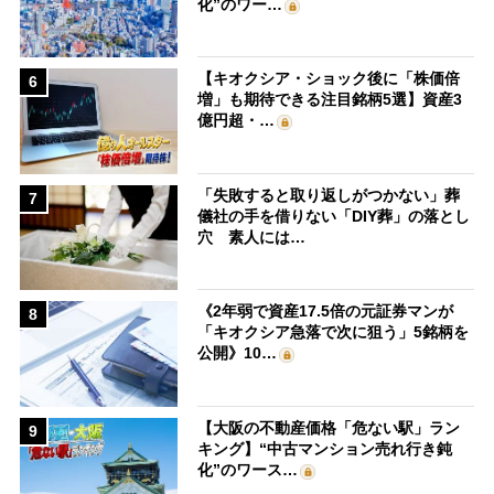
化”のワー…
【キオクシア・ショック後に「株価倍
6
増」も期待できる注目銘柄5選】資産3
億円超・…
「失敗すると取り返しがつかない」葬
7
儀社の手を借りない「DIY葬」の落とし
穴 素人には…
《2年弱で資産17.5倍の元証券マンが
8
「キオクシア急落で次に狙う」5銘柄を
公開》10…
【大阪の不動産価格「危ない駅」ラン
9
キング】“中古マンション売れ行き鈍
化”のワース…