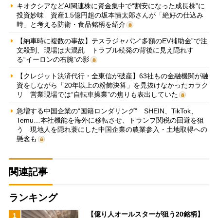
キオクシアなどAI関連株に資金集中で“割安になった成長株”に
投資妙味 資産1.5億円超の坂本慎太郎さんが「絶好の仕込み
時」と考える防衛・食品銘柄を紹介
【納車時に複数の事故】テスラジャパン“多額のEV補助金”で注
文殺到、現場は大混乱 トラブル続発の背後に見え隠れす
る“イーロンの右腕”の影
【クレジット決済代行・全東信が破産】63社もの金融機関が融
資をしながら「20年以上の粉飾決算」を見抜けなかったカラク
リ 営業現場では“自転車操業”の焦りも表出していた
急増する中国企業の“国籍ロンダリング” SHEIN、TikTok、
Temu…本社機能を海外に移転させ、トランプ関税の回避を狙
う 現地人を隠れ蓑にした中国企業の農業参入・土地取得への
懸念も
関連記事
ランキング
【億り人オールスターが狙う20銘柄】
1