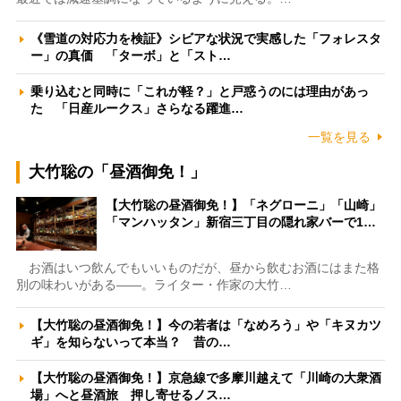
《雪道の対応力を検証》シビアな状況で実感した「フォレスタ
ー」の真価 「ターボ」と「スト…
乗り込むと同時に「これが軽？」と戸惑うのには理由があっ
た 「日産ルークス」さらなる躍進…
一覧を見る
大竹聡の「昼酒御免！」
【大竹聡の昼酒御免！】「ネグローニ」「山崎」
「マンハッタン」新宿三丁目の隠れ家バーで1…
お酒はいつ飲んでもいいものだが、昼から飲むお酒にはまた格
別の味わいがある――。ライター・作家の大竹…
【大竹聡の昼酒御免！】今の若者は「なめろう」や「キヌカツ
ギ」を知らないって本当？ 昔の…
【大竹聡の昼酒御免！】京急線で多摩川越えて「川崎の大衆酒
場」へと昼酒旅 押し寄せるノス…