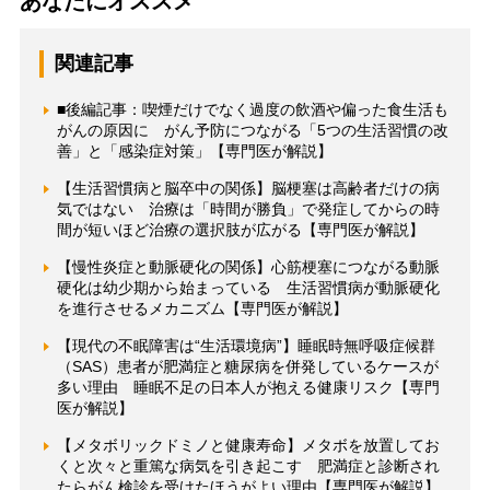
あなたにオススメ
関連記事
■後編記事：喫煙だけでなく過度の飲酒や偏った食生活も
がんの原因に がん予防につながる「5つの生活習慣の改
善」と「感染症対策」【専門医が解説】
【生活習慣病と脳卒中の関係】脳梗塞は高齢者だけの病
気ではない 治療は「時間が勝負」で発症してからの時
間が短いほど治療の選択肢が広がる【専門医が解説】
【慢性炎症と動脈硬化の関係】心筋梗塞につながる動脈
硬化は幼少期から始まっている 生活習慣病が動脈硬化
を進行させるメカニズム【専門医が解説】
【現代の不眠障害は“生活環境病”】睡眠時無呼吸症候群
（SAS）患者が肥満症と糖尿病を併発しているケースが
多い理由 睡眠不足の日本人が抱える健康リスク【専門
医が解説】
【メタボリックドミノと健康寿命】メタボを放置してお
くと次々と重篤な病気を引き起こす 肥満症と診断され
たらがん検診を受けたほうがよい理由【専門医が解説】