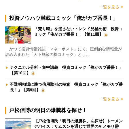
一覧を見る
投資ノウハウ満載コミック「俺がカブ番長！」
「売り時」を逃さないトレンド見極め術 投資コ
ミック「俺がカブ番長！」【第11回】
かつて投資情報雑誌「マネーポスト」にて、圧倒的な情報量が
詰め込まれた「天下無敵の株コミック」とし…
テクニカル分析・集中講義 投資コミック「俺がカブ番長！」
【第10回】
不透明相場に勝つ信用取引の極意 投資コミック「俺がカブ番
長！」【第9回】
一覧を見る
戸松信博の明日の爆騰株を探せ！
【戸松信博氏「明日の爆騰株」を探せ】トーメン
デバイス：サムスンを通じて世界のAIメモリ需