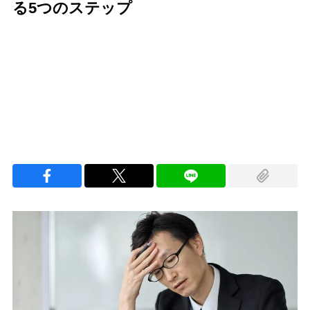
る5つのステップ
Loaded
:
100.00%
/
Unmute