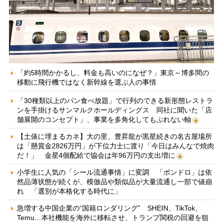
「約5時間かかるし、料金も高いのになぜ？」東京～博多間の
移動に飛行機ではなく新幹線を選ぶ人の事情
「30種類以上のパン食べ放題」で行列のできる新形態レストラ
ンを手掛けるサンマルクホールディングス 同社に聞いた「店
舗展開のコンセプト」、事業を多角化してもぶれない軸
【土俵に埋まるカネ】大の里、豊昇龍が黒星続きの名古屋場所
は「懸賞金2826万円」が下位力士に渡り「今日はみんなで焼肉
だ！」 金星4個配給で協会は年96万円の支出増に
小学生に人気の「シール流通事情」に変調 「ボンドロ」は依
然品薄状態が続くが、模倣品や類似品が大量流通し一部で値崩
れ 「選別が本格化する時代に」
急増する中国企業の“国籍ロンダリング” SHEIN、TikTok、
Temu…本社機能を海外に移転させ、トランプ関税の回避を狙