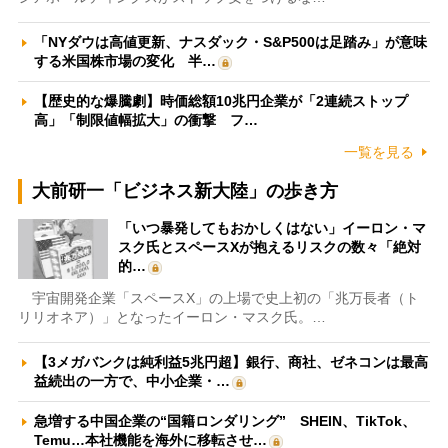
「NYダウは高値更新、ナスダック・S&P500は足踏み」が意味
する米国株市場の変化 半…
【歴史的な爆騰劇】時価総額10兆円企業が「2連続ストップ
高」「制限値幅拡大」の衝撃 フ…
一覧を見る
大前研一「ビジネス新大陸」の歩き方
「いつ暴発してもおかしくはない」イーロン・マ
スク氏とスペースXが抱えるリスクの数々「絶対
的…
宇宙開発企業「スペースX」の上場で史上初の「兆万長者（ト
リリオネア）」となったイーロン・マスク氏。…
【3メガバンクは純利益5兆円超】銀行、商社、ゼネコンは最高
益続出の一方で、中小企業・…
急増する中国企業の“国籍ロンダリング” SHEIN、TikTok、
Temu…本社機能を海外に移転させ…