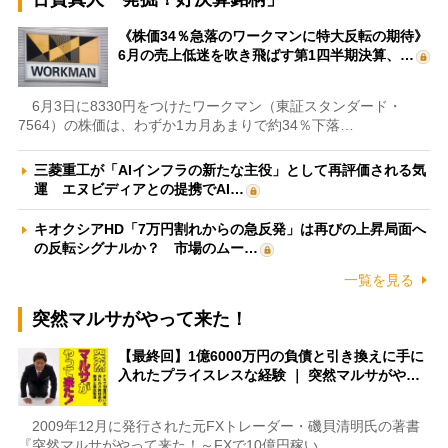
《株価34％急落のワークマンに特大反転の期待》
6月の売上低迷を吹き飛ばす第1四半期決算、…
6月3日に8330円をつけたワークマン（東証スタンダード・
7564）の株価は、わずか1カ月あまりで約34％下落…
三菱重工が「AIインフラの新たな主役」として再評価される気
運 エヌビディアとの提携でAI…
キオクシアHD「7万円割れからの急反発」は再びの上昇局面へ
の反転シグナルか？ 市場のムー…
一覧を見る
突然マルサがやって来た！
【最終回】1億6000万円の負債と引き換えに手に
入れたプライスレスな経験 ｜ 突然マルサがや…
2009年12月に発行された元FXトレーダー・磯貝清明氏の著書
『突然マルサがやって来た！～FXで10億円稼い…