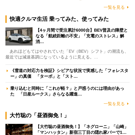
一覧を見る
快適クルマ生活 乗ってみた、使ってみた
【4ヶ月間で受注累計6000台】BEV普及の障壁と
なる「航続距離の不安」「充電のストレス」解
消…
あれほどもてはやされていた「EV（BEV）シフト」の潮流も、
最近では減速基調になっているように見える。…
《雪道の対応力を検証》シビアな状況で実感した「フォレスタ
ー」の真価 「ターボ」と「スト…
乗り込むと同時に「これが軽？」と戸惑うのには理由があっ
た 「日産ルークス」さらなる躍進…
一覧を見る
大竹聡の「昼酒御免！」
【大竹聡の昼酒御免！】「ネグローニ」「山崎」
「マンハッタン」新宿三丁目の隠れ家バーで1…