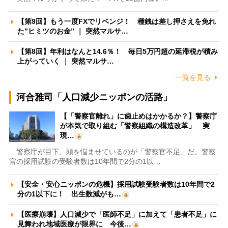
【第9回】もう一度FXでリベンジ！ 種銭は差し押さえを免れ
た”ヒミツのお金” ｜ 突然マルサ…
【第8回】年利はなんと14.6％！ 毎日5万円超の延滞税が積み
上がっていく ｜ 突然マルサ…
一覧を見る
河合雅司「人口減少ニッポンの活路」
【「警察官離れ」に歯止めはかかるか？】警察庁
が本気で取り組む「警察組織の構造改革」 実
現…
警察庁が目下、頭を悩ませているのが「警察官不足」だ。警察
官の採用試験の受験者数は10年間で2分の1以…
【安全・安心ニッポンの危機】採用試験受験者数は10年間で2
分の1以下に！ 出生数減がも…
【医療崩壊】人口減少で「医師不足」に加えて「患者不足」に
見舞われ地域医療が限界に 今後…