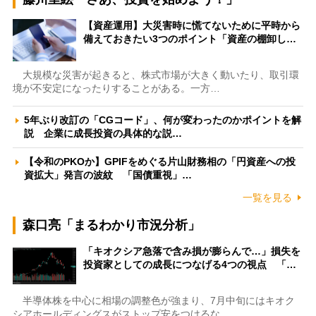
【資産運用】大災害時に慌てないために平時から
備えておきたい3つのポイント「資産の棚卸し…
大規模な災害が起きると、株式市場が大きく動いたり、取引環
境が不安定になったりすることがある。一方…
5年ぶり改訂の「CGコード」、何が変わったのかポイントを解
説 企業に成長投資の具体的な説…
【令和のPKOか】GPIFをめぐる片山財務相の「円資産への投
資拡大」発言の波紋 「国債重視」…
一覧を見る
森口亮「まるわかり市況分析」
「キオクシア急落で含み損が膨らんで…」損失を
投資家としての成長につなげる4つの視点 「…
半導体株を中心に相場の調整色が強まり、7月中旬にはキオク
シアホールディングスがストップ安をつけるな…