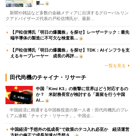
要…
新聞や雑誌など多数の金融メディアに出演するグローバルリン
クアドバイザーズ代表の戸松信博氏が、最新…
【戸松信博氏「明日の爆騰株」を探せ】レーザーテック：最先
端半導体の製造に不可欠な検査装…
【戸松信博氏「明日の爆騰株」を探せ】TDK：AIインフラを支
えるキープレーヤー 成長の再評…
一覧を見る
田代尚機のチャイナ・リサーチ
中国「Kimi K3」の衝撃に世界はどう対応するの
か？ 米財務長官が検討する「蒸留を行う中国
AI…
中国経済に精通する中国株投資の第一人者・田代尚機氏のプレ
ミアム連載「チャイナ・リサーチ」。中国企…
中国経済“予想外の低成長”で政策のテコ入れ必至か 経済運営
方針の修正で成長加速が予想さ…