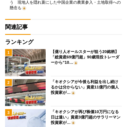
う 現地人を隠れ蓑にした中国企業の農業参入・土地取得への
懸念も
関連記事
ランキング
【億り人オールスターが狙う20銘柄】
1
「総資産69億円超」90歳現役トレーダ
ーから“10…
「キオクシアが今後も利益を出し続け
2
るかは分からない」資産11億円の個人
投資家が…
「キオクシアが再び株価10万円になる
3
日は遠い」資産3億円超のサラリーマン
投資家が…