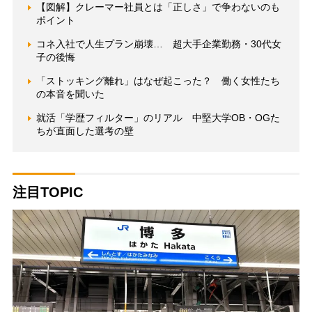
【図解】クレーマー社員とは「正しさ」で争わないのも
ポイント
コネ入社で人生プラン崩壊… 超大手企業勤務・30代女
子の後悔
「ストッキング離れ」はなぜ起こった？ 働く女性たち
の本音を聞いた
就活「学歴フィルター」のリアル 中堅大学OB・OGた
ちが直面した選考の壁
注目TOPIC