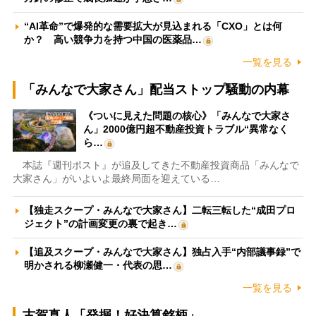
“AI革命”で爆発的な需要拡大が見込まれる「CXO」とは何
か？ 高い競争力を持つ中国の医薬品…
一覧を見る
「みんなで大家さん」配当ストップ騒動の内幕
《ついに見えた問題の核心》「みんなで大家さ
ん」2000億円超不動産投資トラブル“異常なく
ら…
本誌『週刊ポスト』が追及してきた不動産投資商品「みんなで
大家さん」がいよいよ最終局面を迎えている…
【独走スクープ・みんなで大家さん】二転三転した“成田プロ
ジェクト”の計画変更の裏で起き…
【追及スクープ・みんなで大家さん】独占入手“内部議事録”で
明かされる柳瀬健一・代表の思…
一覧を見る
古賀真人「発掘！好決算銘柄」