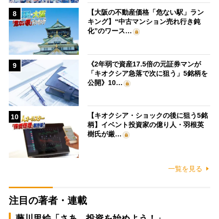
【大阪の不動産価格「危ない駅」ラン
8
キング】“中古マンション売れ行き鈍
化”のワース…
《2年弱で資産17.5倍の元証券マンが
9
「キオクシア急落で次に狙う」5銘柄を
公開》10…
【キオクシア・ショックの後に狙う5銘
10
柄】イベント投資家の億り人・羽根英
樹氏が厳…
一覧を見る
注目の著者・連載
藤川里絵「さあ、投資を始めよう！」