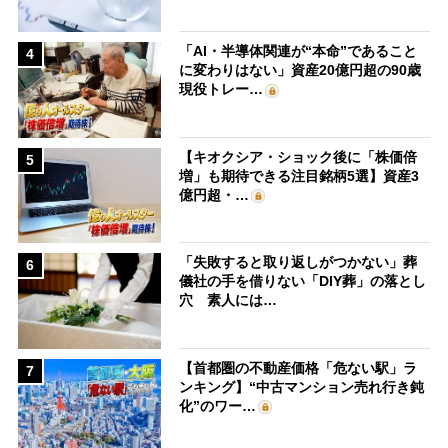
「AI・半導体関連が“本命”であること
4
に変わりはない」資産20億円超の90歳
現役トレー…
【キオクシア・ショック後に「株価倍
5
増」も期待できる注目銘柄5選】資産3
億円超・…
「失敗すると取り返しがつかない」葬
6
儀社の手を借りない「DIY葬」の落とし
穴 素人には…
【首都圏の不動産価格「危ない駅」ラ
7
ンキング】“中古マンション売れ行き鈍
化”のワー…