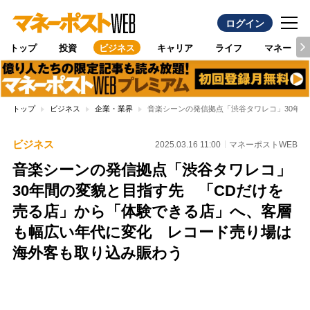
ログイン
トップ
投資
ビジネス
キャリア
ライフ
マネー
トップ
ビジネス
企業・業界
音楽シーンの発信拠点「渋谷タワレコ」30年
ビジネス
2025.03.16 11:00
マネーポストWEB
音楽シーンの発信拠点「渋谷タワレコ」
30年間の変貌と目指す先 「CDだけを
売る店」から「体験できる店」へ、客層
も幅広い年代に変化 レコード売り場は
海外客も取り込み賑わう
Loaded
:
100.00%
/
Unmute