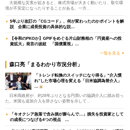
大規模な災害が起きると、株式市場が大きく動いたり、取引環
境が不安定になったりすることがある。一方…
5年ぶり改訂の「CGコード」、何が変わったのかポイントを解
説 企業に成長投資の具体的な説…
【令和のPKOか】GPIFをめぐる片山財務相の「円資産への投
資拡大」発言の波紋 「国債重視」…
一覧を見る
森口亮「まるわかり市況分析」
「トレンド転換のスイッチになり得る」“介入慣
れ”した市場心理を変える「日米協調為替介入」
…
日米両政府が、約28年ぶりとなる円買いの協調介入に踏み切っ
た。米国も追加介入を辞さない姿勢を示して…
「キオクシア急落で含み損が膨らんで…」損失を投資家として
の成長につなげる4つの視点 …