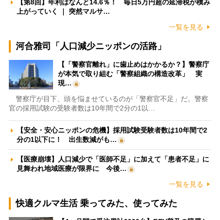
【第8回】年利はなんと14.6％！ 毎日5万円超の延滞税が積み
上がっていく ｜ 突然マルサ…
一覧を見る
河合雅司「人口減少ニッポンの活路」
【「警察官離れ」に歯止めはかかるか？】警察庁
が本気で取り組む「警察組織の構造改革」 実
現…
警察庁が目下、頭を悩ませているのが「警察官不足」だ。警察
官の採用試験の受験者数は10年間で2分の1以…
【安全・安心ニッポンの危機】採用試験受験者数は10年間で2
分の1以下に！ 出生数減がも…
【医療崩壊】人口減少で「医師不足」に加えて「患者不足」に
見舞われ地域医療が限界に 今後…
一覧を見る
快適クルマ生活 乗ってみた、使ってみた