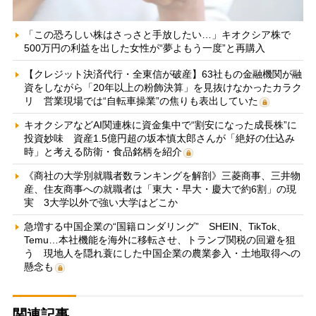
「この恐ろしい株はさっさと手放したい…」キオクシア株で
500万円の利益を出した女性が“夢よもう一度”と再購入
【クレジット決済代行・全東信が破産】63社もの金融機関が融
資をしながら「20年以上の粉飾決算」を見抜けなかったカラク
リ 営業現場では“自転車操業”の焦りも表出していた
キオクシアなどAI関連株に資金集中で“割安になった成長株”に
投資妙味 資産1.5億円超の坂本慎太郎さんが「絶好の仕込み
時」と考える防衛・食品銘柄を紹介
《商社の大学別就職者数ランキングを解剖》三菱商事、三井物
産、住友商事への就職者は「東大・早大・慶大で約6割」の現
実 3大学以外で強い大学はどこか
急増する中国企業の“国籍ロンダリング” SHEIN、TikTok、
Temu…本社機能を海外に移転させ、トランプ関税の回避を狙
う 現地人を隠れ蓑にした中国企業の農業参入・土地取得への
懸念も
関連記事