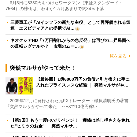
6月3日に8330円をつけたワークマン（東証スタンダード・
7564）の株価は、わずか1カ月あまりで約34％下落…
三菱重工が「AIインフラの新たな主役」として再評価される気
運 エヌビディアとの提携でAI…
キオクシアHD「7万円割れからの急反発」は再びの上昇局面へ
の反転シグナルか？ 市場のムー…
一覧を見る
突然マルサがやって来た！
【最終回】1億6000万円の負債と引き換えに手に
入れたプライスレスな経験 ｜ 突然マルサがや…
2009年12月に発行された元FXトレーダー・磯貝清明氏の著書
『突然マルサがやって来た！～FXで10億円稼い…
【第9回】もう一度FXでリベンジ！ 種銭は差し押さえを免れ
た”ヒミツのお金” ｜ 突然マルサ…