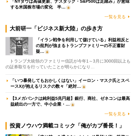
「NYダウは高値更新、ナスダック・S&P500は足踏み」が意味
する米国株市場の変化 半…
一覧を見る
大前研一「ビジネス新大陸」の歩き方
「イラン戦争を利用して儲けている」利益相反と
の批判が強まるトランプファミリーの不正蓄財
疑…
トランプ大統領のファミリー信託が今年1～3月に3000回以上も
の証券取引を行っていたことが明らかになり…
「いつ暴発してもおかしくはない」イーロン・マスク氏とスペ
ースXが抱えるリスクの数々「絶対…
【3メガバンクは純利益5兆円超】銀行、商社、ゼネコンは最高
益続出の一方で、中小企業・…
一覧を見る
投資ノウハウ満載コミック「俺がカブ番長！」