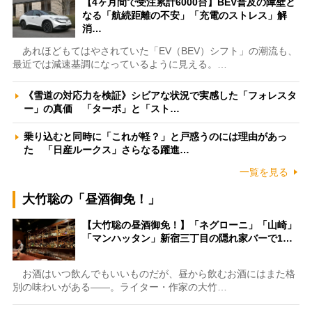
【4ヶ月間で受注累計6000台】BEV普及の障壁と
なる「航続距離の不安」「充電のストレス」解
消…
あれほどもてはやされていた「EV（BEV）シフト」の潮流も、
最近では減速基調になっているように見える。…
《雪道の対応力を検証》シビアな状況で実感した「フォレスタ
ー」の真価 「ターボ」と「スト…
乗り込むと同時に「これが軽？」と戸惑うのには理由があっ
た 「日産ルークス」さらなる躍進…
一覧を見る
大竹聡の「昼酒御免！」
【大竹聡の昼酒御免！】「ネグローニ」「山崎」
「マンハッタン」新宿三丁目の隠れ家バーで1…
お酒はいつ飲んでもいいものだが、昼から飲むお酒にはまた格
別の味わいがある――。ライター・作家の大竹…