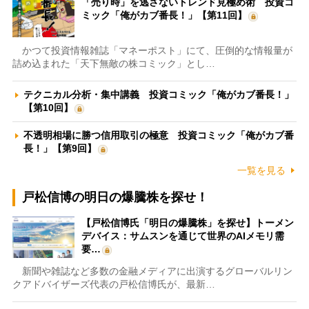
「売り時」を逃さないトレンド見極め術 投資コ
ミック「俺がカブ番長！」【第11回】
かつて投資情報雑誌「マネーポスト」にて、圧倒的な情報量が
詰め込まれた「天下無敵の株コミック」とし…
テクニカル分析・集中講義 投資コミック「俺がカブ番長！」
【第10回】
不透明相場に勝つ信用取引の極意 投資コミック「俺がカブ番
長！」【第9回】
一覧を見る
戸松信博の明日の爆騰株を探せ！
【戸松信博氏「明日の爆騰株」を探せ】トーメン
デバイス：サムスンを通じて世界のAIメモリ需
要…
新聞や雑誌など多数の金融メディアに出演するグローバルリン
クアドバイザーズ代表の戸松信博氏が、最新…