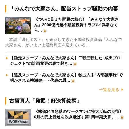
「みんなで大家さん」配当ストップ騒動の内幕
《ついに見えた問題の核心》「みんなで大家さ
ん」2000億円超不動産投資トラブル“異常なく
ら…
本誌『週刊ポスト』が追及してきた不動産投資商品「みんなで
大家さん」がいよいよ最終局面を迎えている…
【独走スクープ・みんなで大家さん】二転三転した“成田プロ
ジェクト”の計画変更の裏で起き…
【追及スクープ・みんなで大家さん】独占入手“内部議事録”で
明かされる柳瀬健一・代表の思…
一覧を見る
古賀真人「発掘！好決算銘柄」
《株価34％急落のワークマンに特大反転の期待》
6月の売上低迷を吹き飛ばす第1四半期決算、…