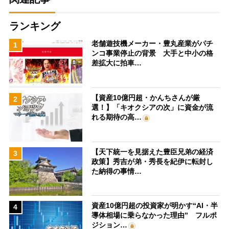
ランキング
老舗遊技機メーカー・豊丸産業がパチ
1
ンコ事業停止の背景 大手と中小の格
差拡大に拍車…
【資産10億円超・かんちさんが厳
2
選！】「キオクシアの次」に資金が流
れる期待の高…
【天下統一を見据えた豊臣兄弟の経済
3
政策】秀吉が弟・秀長を紀伊に転封し
た納得の事情…
資産10億円超の投資家が明かす“AI・半
4
導体相場に乗らなかった理由” フルポ
ジション…