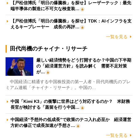
【戸松信博氏「明日の爆騰株」を探せ】レーザーテック：最先
端半導体の製造に不可欠な検査装…
【戸松信博氏「明日の爆騰株」を探せ】TDK：AIインフラを支
えるキープレーヤー 成長の再評…
一覧を見る
田代尚機のチャイナ・リサーチ
厳しい経済情勢をどう打開するか？中国の下半期
の「経済運営方針」を読み解く 需要不足対策
が…
中国経済に精通する中国株投資の第一人者・田代尚機氏のプレ
ミアム連載「チャイナ・リサーチ」。中国の…
中国「Kimi K3」の衝撃に世界はどう対応するのか？ 米財務
長官が検討する「蒸留を行う中国…
中国経済“予想外の低成長”で政策のテコ入れ必至か 経済運営
方針の修正で成長加速が予想さ…
一覧を見る