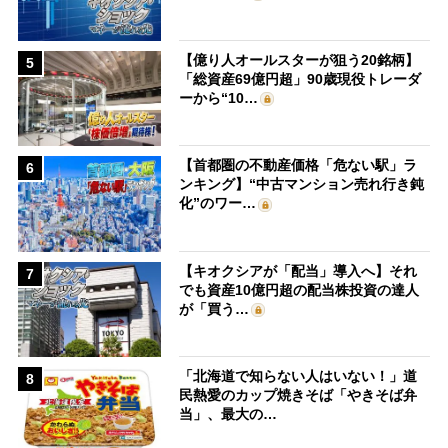
【億り人オールスターが狙う20銘柄】
5
「総資産69億円超」90歳現役トレーダ
ーから“10…
【首都圏の不動産価格「危ない駅」ラ
6
ンキング】“中古マンション売れ行き鈍
化”のワー…
【キオクシアが「配当」導入へ】それ
7
でも資産10億円超の配当株投資の達人
が「買う…
「北海道で知らない人はいない！」道
8
民熱愛のカップ焼きそば「やきそば弁
当」、最大の…