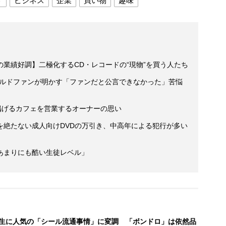
ド
ビジネス
企業
買い物
趣味
業績好調】二極化するCD・レコードの“現物”を買う人たち
ールドファンが明かす「ファンだと公言できなかった」苦悩
掲げるカフェを営業するオーナーの思い
を絶たない成人向けDVDの万引き、中高年による犯行が多い
あまりにも酷い生徒レベル」
生に人気の「シール流通事情」に変調 「ボンドロ」は依然品