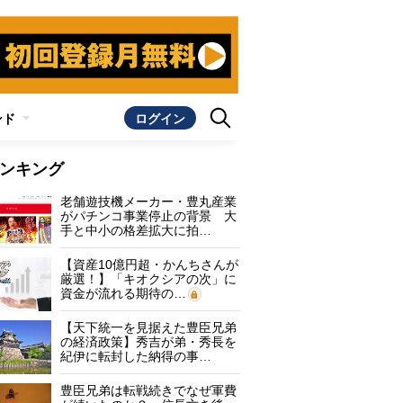
ンド
ログイン
ンキング
老舗遊技機メーカー・豊丸産業
がパチンコ事業停止の背景 大
手と中小の格差拡大に拍…
【資産10億円超・かんちさんが
厳選！】「キオクシアの次」に
資金が流れる期待の…
【天下統一を見据えた豊臣兄弟
の経済政策】秀吉が弟・秀長を
紀伊に転封した納得の事…
豊臣兄弟は転戦続きでなぜ軍費