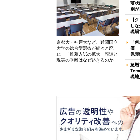
薄状
別が
【ク
しな
現場
京都大・神戸大など、難関国立
「何
大学の総合型選抜が続々と廃
価 
止 「推薦入試の拡大」報道と
保障
現実の乖離はなぜ起きるのか
急増
Te
現地