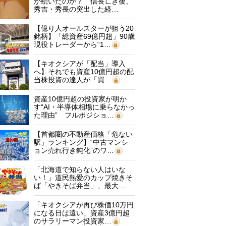
が続いたのか？ 信長亡き後、
秀吉・秀長の突出した経…
【億り人オールスターが狙う20
銘柄】「総資産69億円超」90歳
現役トレーダーから“1…
【キオクシアが「配当」導入
へ】それでも資産10億円超の配
当株投資の達人が「買…
資産10億円超の投資家が明か
す“AI・半導体相場に乗らなかっ
た理由” フルポジショ…
【首都圏の不動産価格「危ない
駅」ランキング】“中古マンシ
ョン売れ行き鈍化”のワ…
「北海道で知らない人はいな
い！」道民熱愛のカップ焼きそ
ば「やきそば弁当」、最大…
「キオクシアが再び株価10万円
になる日は遠い」資産3億円超
のサラリーマン投資家…