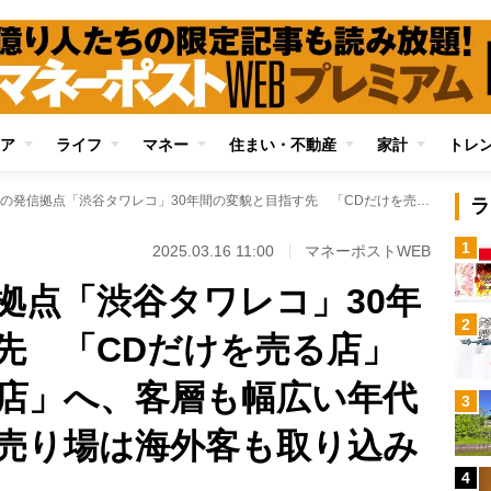
ア
ライフ
マネー
住まい・不動産
家計
トレ
音楽シーンの発信拠点「渋谷タワレコ」30年間の変貌と目指す先 「CDだけを売る店」から「体験できる店」へ、客層も幅広い年代に変化 レコード売り場は海外客も取り込み賑わう
ラ
1
2025.03.16 11:00
マネーポストWEB
拠点「渋谷タワレコ」30年
2
先 「CDだけを売る店」
店」へ、客層も幅広い年代
3
売り場は海外客も取り込み
4