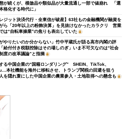
態が続くが、模倣品や類似品が大量流通し一部で値崩れ 「選
本格化する時代に」
レジット決済代行・全東信が破産】63社もの金融機関が融資を
がら「20年以上の粉飾決算」を見抜けなかったカラクリ 営業
では“自転車操業”の焦りも表出していた
がやりたいのか分からない」竹中平蔵氏が語る高市内閣の評
「給付付き税額控除はその場しのぎ」いま不可欠なのは“社会
制度の改革議論”と指摘
する中国企業の“国籍ロンダリング” SHEIN、TikTok、
mu…本社機能を海外に移転させ、トランプ関税の回避を狙う
人を隠れ蓑にした中国企業の農業参入・土地取得への懸念も