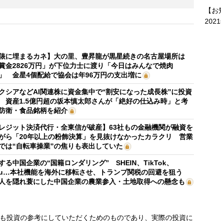
【お
202
俵に埋まるカネ】大の里、豊昇龍が黒星続きの名古屋場所は
賞金2826万円」が下位力士に渡り「今日はみんなで焼肉
」 金星4個配給で協会は年96万円の支出増に
クシアなどAI関連株に資金集中で“割安になった成長株”に投資
 資産1.5億円超の坂本慎太郎さんが「絶好の仕込み時」と考
防衛・食品銘柄を紹介
レジット決済代行・全東信が破産】63社もの金融機関が融資を
がら「20年以上の粉飾決算」を見抜けなかったカラクリ 営業
では“自転車操業”の焦りも表出していた
する中国企業の“国籍ロンダリング” SHEIN、TikTok、
mu…本社機能を海外に移転させ、トランプ関税の回避を狙う
人を隠れ蓑にした中国企業の農業参入・土地取得への懸念も
も投資の参考にしていただくためのものであり、実際の投資に