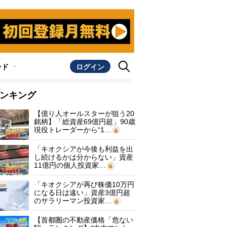
ンド
ログイン
ンキング
【億り人オールスターが狙う20
銘柄】「総資産69億円超」90歳
現役トレーダーから“1…
「キオクシアが今後も利益を出
し続けるかは分からない」資産
11億円の個人投資家…
「キオクシアが再び株価10万円
になる日は遠い」資産3億円超
のサラリーマン投資家…
【首都圏の不動産価格「危ない