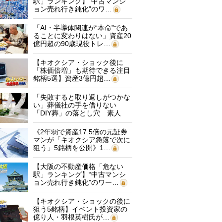
駅」ランキング】“中古マンシ
ョン売れ行き鈍化”のワ…
「AI・半導体関連が“本命”であ
ることに変わりはない」資産20
億円超の90歳現役トレ…
【キオクシア・ショック後に
「株価倍増」も期待できる注目
銘柄5選】資産3億円超…
「失敗すると取り返しがつかな
い」葬儀社の手を借りない
「DIY葬」の落とし穴 素人
に…
《2年弱で資産17.5倍の元証券
マンが「キオクシア急落で次に
狙う」5銘柄を公開》1…
【大阪の不動産価格「危ない
駅」ランキング】“中古マンシ
ョン売れ行き鈍化”のワー…
【キオクシア・ショックの後に
狙う5銘柄】イベント投資家の
億り人・羽根英樹氏が…