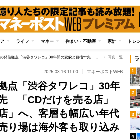
ア
ライフ
マネー
住まい・不動産
家計
トレ
音楽シーンの発信拠点「渋谷タワレコ」30年間の変貌と目指す先 「CDだけを売る店」から「体験できる店」へ、客層も幅広い年代に変化 レコード売り場は海外客も取り込み賑わう
写真一覧
ラ
1
2025.03.16 11:00
マネーポストWEB
拠点「渋谷タワレコ」30年
2
先 「CDだけを売る店」
店」へ、客層も幅広い年代
3
売り場は海外客も取り込み
4