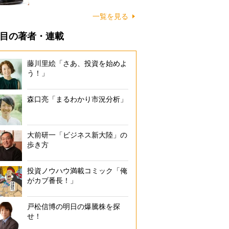
一覧を見る
目の著者・連載
藤川里絵「さあ、投資を始めよ
う！」
森口亮「まるわかり市況分析」
大前研一「ビジネス新大陸」の
歩き方
投資ノウハウ満載コミック「俺
がカブ番長！」
戸松信博の明日の爆騰株を探
せ！