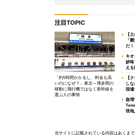
注目TOPIC
【土
「懸
だ！
キオ
妙味
える
「約5時間かかるし、料金も高
【ク
いのになぜ？」東京～博多間の
しな
移動に飛行機ではなく新幹線を
現場
選ぶ人の事情
急増
Te
現地
当サイトに記載されている内容はあくまで