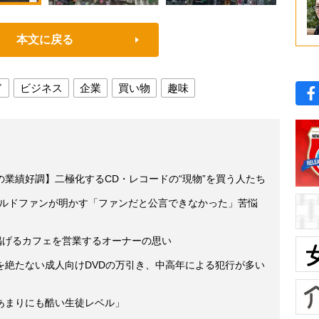
本文に戻る
ド
ビジネス
企業
買い物
趣味
業績好調】二極化するCD・レコードの“現物”を買う人たち
ールドファンが明かす「ファンだと公言できなかった」苦悩
掲げるカフェを営業するオーナーの思い
を絶たない成人向けDVDの万引き、中高年による犯行が多い
あまりにも酷い生徒レベル」