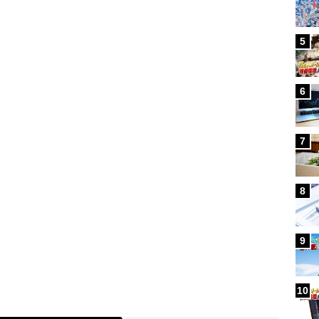
5
Loaded
:
100.00%
6
7
8
9
10