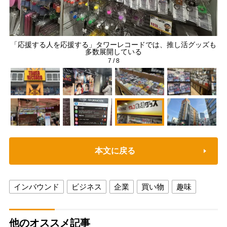
「応援する人を応援する」タワーレコードでは、推し活グッズも
多数展開している
7
/
8
本文に戻る
インバウンド
ビジネス
企業
買い物
趣味
他のオススメ記事