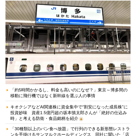
「約5時間かかるし、料金も高いのになぜ？」東京～博多間の
移動に飛行機ではなく新幹線を選ぶ人の事情
キオクシアなどAI関連株に資金集中で“割安になった成長株”に
投資妙味 資産1.5億円超の坂本慎太郎さんが「絶好の仕込み
時」と考える防衛・食品銘柄を紹介
「30種類以上のパン食べ放題」で行列のできる新形態レストラ
ンを手掛けるサンマルクホールディングス 同社に聞いた「店