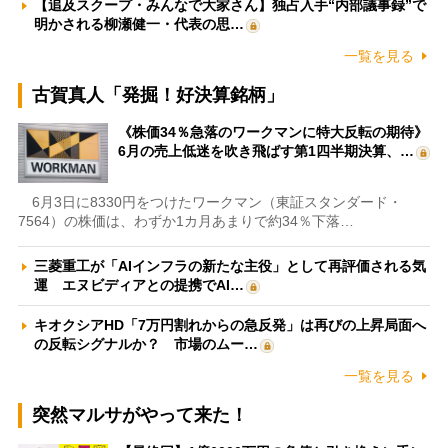
【追及スクープ・みんなで大家さん】独占入手“内部議事録”で
明かされる柳瀬健一・代表の思…
一覧を見る
古賀真人「発掘！好決算銘柄」
《株価34％急落のワークマンに特大反転の期待》
6月の売上低迷を吹き飛ばす第1四半期決算、…
6月3日に8330円をつけたワークマン（東証スタンダード・
7564）の株価は、わずか1カ月あまりで約34％下落…
三菱重工が「AIインフラの新たな主役」として再評価される気
運 エヌビディアとの提携でAI…
キオクシアHD「7万円割れからの急反発」は再びの上昇局面へ
の反転シグナルか？ 市場のムー…
一覧を見る
突然マルサがやって来た！