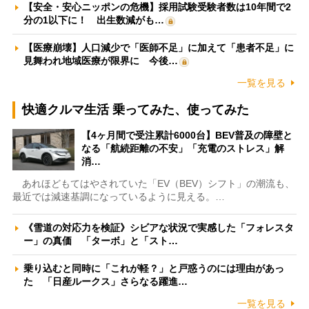
【安全・安心ニッポンの危機】採用試験受験者数は10年間で2
分の1以下に！ 出生数減がも…
【医療崩壊】人口減少で「医師不足」に加えて「患者不足」に
見舞われ地域医療が限界に 今後…
一覧を見る
快適クルマ生活 乗ってみた、使ってみた
【4ヶ月間で受注累計6000台】BEV普及の障壁と
なる「航続距離の不安」「充電のストレス」解
消…
あれほどもてはやされていた「EV（BEV）シフト」の潮流も、
最近では減速基調になっているように見える。…
《雪道の対応力を検証》シビアな状況で実感した「フォレスタ
ー」の真価 「ターボ」と「スト…
乗り込むと同時に「これが軽？」と戸惑うのには理由があっ
た 「日産ルークス」さらなる躍進…
一覧を見る