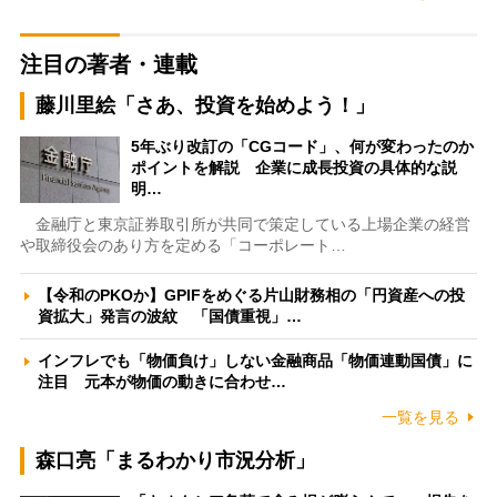
注目の著者・連載
藤川里絵「さあ、投資を始めよう！」
5年ぶり改訂の「CGコード」、何が変わったのか
ポイントを解説 企業に成長投資の具体的な説
明…
金融庁と東京証券取引所が共同で策定している上場企業の経営
や取締役会のあり方を定める「コーポレート…
【令和のPKOか】GPIFをめぐる片山財務相の「円資産への投
資拡大」発言の波紋 「国債重視」…
インフレでも「物価負け」しない金融商品「物価連動国債」に
注目 元本が物価の動きに合わせ…
一覧を見る
森口亮「まるわかり市況分析」