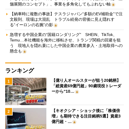
舗展開のコンセプト」、事業を多角化してもぶれない軸
【納車時に複数の事故】テスラジャパン“多額のEV補助金”で注
文殺到、現場は大混乱 トラブル続発の背後に見え隠れす
る“イーロンの右腕”の影
急増する中国企業の“国籍ロンダリング” SHEIN、TikTok、
Temu…本社機能を海外に移転させ、トランプ関税の回避を狙
う 現地人を隠れ蓑にした中国企業の農業参入・土地取得への
懸念も
ランキング
【億り人オールスターが狙う20銘柄】
1
「総資産69億円超」90歳現役トレーダ
ーから“10…
【キオクシア・ショック後に「株価倍
2
増」も期待できる注目銘柄5選】資産3
億円超・…