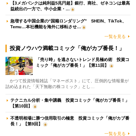
【3メガバンクは純利益5兆円超】銀行、商社、ゼネコンは最高
益続出の一方で、中小企業・…
急増する中国企業の“国籍ロンダリング” SHEIN、TikTok、
Temu…本社機能を海外に移転させ…
一覧を見る
投資ノウハウ満載コミック「俺がカブ番長！」
「売り時」を逃さないトレンド見極め術 投資コ
ミック「俺がカブ番長！」【第11回】
かつて投資情報雑誌「マネーポスト」にて、圧倒的な情報量が
詰め込まれた「天下無敵の株コミック」とし…
テクニカル分析・集中講義 投資コミック「俺がカブ番長！」
【第10回】
不透明相場に勝つ信用取引の極意 投資コミック「俺がカブ番
長！」【第9回】
一覧を見る