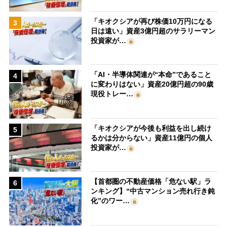
「キオクシアが再び株価10万円になる
3
日は遠い」資産3億円超のサラリーマン
投資家が…
「AI・半導体関連が“本命”であること
4
に変わりはない」資産20億円超の90歳
現役トレー…
「キオクシアが今後も利益を出し続け
5
るかは分からない」資産11億円の個人
投資家が…
【首都圏の不動産価格「危ない駅」ラ
6
ンキング】“中古マンション売れ行き鈍
化”のワー…