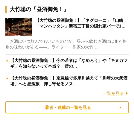
大竹聡の「昼酒御免！」
【大竹聡の昼酒御免！】「ネグローニ」「山崎」
「マンハッタン」新宿三丁目の隠れ家バーで1…
お酒はいつ飲んでもいいものだが、昼から飲むお酒にはまた格
別の味わいがある――。ライター・作家の大竹…
【大竹聡の昼酒御免！】今の若者は「なめろう」や「キヌカツ
ギ」を知らないって本当？ 昔の…
【大竹聡の昼酒御免！】京急線で多摩川越えて「川崎の大衆酒
場」へと昼酒旅 押し寄せるノス…
一覧を見る
著者・連載の一覧を見る