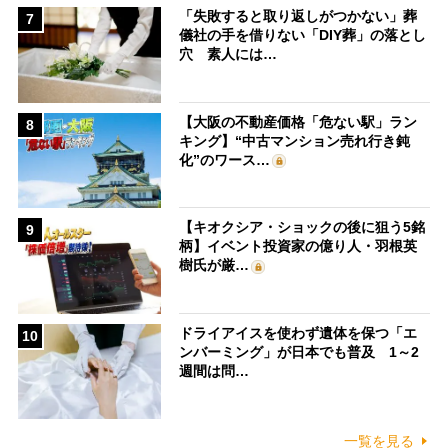
「失敗すると取り返しがつかない」葬
7
儀社の手を借りない「DIY葬」の落とし
穴 素人には…
【大阪の不動産価格「危ない駅」ラン
8
キング】“中古マンション売れ行き鈍
化”のワース…
【キオクシア・ショックの後に狙う5銘
9
柄】イベント投資家の億り人・羽根英
樹氏が厳…
ドライアイスを使わず遺体を保つ「エ
10
ンバーミング」が日本でも普及 1～2
週間は問…
一覧を見る