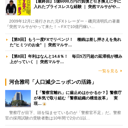
【最終回】1億6000万円の負債と引き換えに手に
入れたプライスレスな経験 ｜ 突然マルサがや…
2009年12月に発行された元FXトレーダー・磯貝清明氏の著書
『突然マルサがやって来た！～FXで10億円稼い…
【第9回】もう一度FXでリベンジ！ 種銭は差し押さえを免れ
た”ヒミツのお金” ｜ 突然マルサ…
【第8回】年利はなんと14.6％！ 毎日5万円超の延滞税が積み
上がっていく ｜ 突然マルサ…
一覧を見る
河合雅司「人口減少ニッポンの活路」
【「警察官離れ」に歯止めはかかるか？】警察庁
が本気で取り組む「警察組織の構造改革」 実
現…
警察庁が目下、頭を悩ませているのが「警察官不足」だ。警察
官の採用試験の受験者数は10年間で2分の1以…