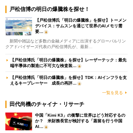
戸松信博の明日の爆騰株を探せ！
【戸松信博氏「明日の爆騰株」を探せ】トーメン
デバイス：サムスンを通じて世界のAIメモリ需
要…
新聞や雑誌など多数の金融メディアに出演するグローバルリン
クアドバイザーズ代表の戸松信博氏が、最新…
【戸松信博氏「明日の爆騰株」を探せ】レーザーテック：最先
端半導体の製造に不可欠な検査装…
【戸松信博氏「明日の爆騰株」を探せ】TDK：AIインフラを支
えるキープレーヤー 成長の再評…
一覧を見る
田代尚機のチャイナ・リサーチ
中国「Kimi K3」の衝撃に世界はどう対応するの
か？ 米財務長官が検討する「蒸留を行う中国
AI…