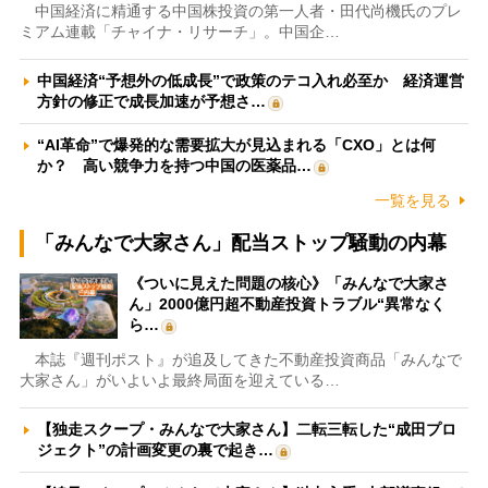
中国経済に精通する中国株投資の第一人者・田代尚機氏のプレ
ミアム連載「チャイナ・リサーチ」。中国企…
中国経済“予想外の低成長”で政策のテコ入れ必至か 経済運営
方針の修正で成長加速が予想さ…
“AI革命”で爆発的な需要拡大が見込まれる「CXO」とは何
か？ 高い競争力を持つ中国の医薬品…
一覧を見る
「みんなで大家さん」配当ストップ騒動の内幕
《ついに見えた問題の核心》「みんなで大家さ
ん」2000億円超不動産投資トラブル“異常なく
ら…
本誌『週刊ポスト』が追及してきた不動産投資商品「みんなで
大家さん」がいよいよ最終局面を迎えている…
【独走スクープ・みんなで大家さん】二転三転した“成田プロ
ジェクト”の計画変更の裏で起き…