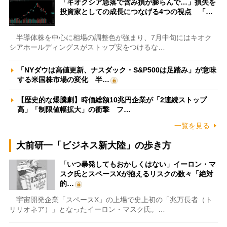
「キオクシア急落で含み損が膨らんで…」損失を
投資家としての成長につなげる4つの視点 「…
半導体株を中心に相場の調整色が強まり、7月中旬にはキオク
シアホールディングスがストップ安をつけるな…
「NYダウは高値更新、ナスダック・S&P500は足踏み」が意味
する米国株市場の変化 半…
【歴史的な爆騰劇】時価総額10兆円企業が「2連続ストップ
高」「制限値幅拡大」の衝撃 フ…
一覧を見る
大前研一「ビジネス新大陸」の歩き方
「いつ暴発してもおかしくはない」イーロン・マ
スク氏とスペースXが抱えるリスクの数々「絶対
的…
宇宙開発企業「スペースX」の上場で史上初の「兆万長者（ト
リリオネア）」となったイーロン・マスク氏。…