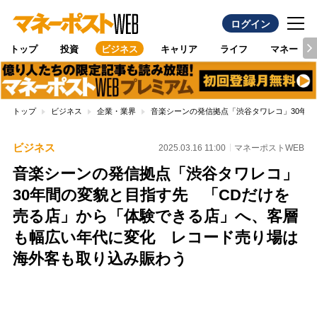
ログイン
トップ
投資
ビジネス
キャリア
ライフ
マネー
トップ
ビジネス
企業・業界
音楽シーンの発信拠点「渋谷タワレコ」30年
ビジネス
2025.03.16 11:00
マネーポストWEB
音楽シーンの発信拠点「渋谷タワレコ」
30年間の変貌と目指す先 「CDだけを
売る店」から「体験できる店」へ、客層
も幅広い年代に変化 レコード売り場は
海外客も取り込み賑わう
Loaded
:
100.00%
/
Unmute