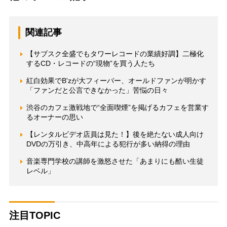
関連記事
【サブスク全盛でもタワーレコードの業績好調】二極化
するCD・レコードの“現物”を買う人たち
紅白効果でB'zが大フィーバー、オールドファンが明かす
「ファンだと公言できなかった」苦悩の日々
渋谷のカフェ激戦地で“全面喫煙”を掲げるカフェを営業す
るオーナーの思い
【レンタルビデオ店員は見た！】後を絶たない成人向け
DVDの万引き、中高年による犯行が多い納得の理由
音楽専門学校の講師を激怒させた「あまりにも酷い生徒
レベル」
注目TOPIC