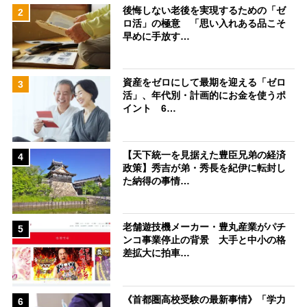
後悔しない老後を実現するための「ゼ
2
ロ活」の極意 「思い入れある品こそ
早めに手放す…
資産をゼロにして最期を迎える「ゼロ
3
活」、年代別・計画的にお金を使うポ
イント 6…
【天下統一を見据えた豊臣兄弟の経済
4
政策】秀吉が弟・秀長を紀伊に転封し
た納得の事情…
老舗遊技機メーカー・豊丸産業がパチ
5
ンコ事業停止の背景 大手と中小の格
差拡大に拍車…
《首都圏高校受験の最新事情》「学力
6