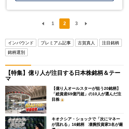
1
2
3
インバウンド
プレミアム記事
古賀真人
注目銘柄
銘柄選別
【特集】億り人が注目する日本株銘柄＆テー
マ
【億り人オールスターが狙う20銘柄】
「総資産69億円超」の10人が選んだ注
目株
キオクシア・ショックで「次にマネー
が流れる」16銘柄 凄腕投資家3名が厳