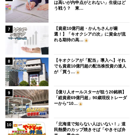
は高いが内申点がとれない」生徒はど
う戦う？ 東…
【資産10億円超・かんちさんが厳
7
選！】「キオクシアの次」に資金が流
れる期待の高…
【キオクシアが「配当」導入へ】それ
8
でも資産10億円超の配当株投資の達人
が「買う…
【億り人オールスターが狙う20銘柄】
9
「総資産69億円超」90歳現役トレーダ
ーから“10…
「北海道で知らない人はいない！」道
10
民熱愛のカップ焼きそば「やきそば弁