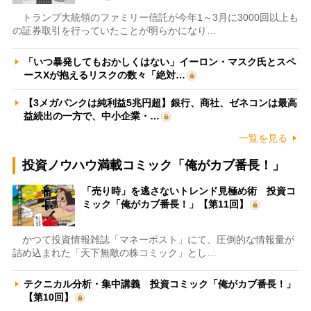
トランプ大統領のファミリー信託が今年1～3月に3000回以上も
の証券取引を行っていたことが明らかになり…
「いつ暴発してもおかしくはない」イーロン・マスク氏とスペ
ースXが抱えるリスクの数々「絶対…
【3メガバンクは純利益5兆円超】銀行、商社、ゼネコンは最高
益続出の一方で、中小企業・…
一覧を見る
投資ノウハウ満載コミック「俺がカブ番長！」
「売り時」を逃さないトレンド見極め術 投資コ
ミック「俺がカブ番長！」【第11回】
かつて投資情報雑誌「マネーポスト」にて、圧倒的な情報量が
詰め込まれた「天下無敵の株コミック」とし…
テクニカル分析・集中講義 投資コミック「俺がカブ番長！」
【第10回】