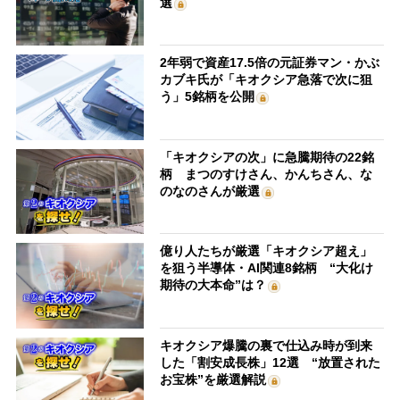
選
2年弱で資産17.5倍の元証券マン・かぶ
カブキ氏が「キオクシア急落で次に狙
う」5銘柄を公開
「キオクシアの次」に急騰期待の22銘
柄 まつのすけさん、かんちさん、な
のなのさんが厳選
億り人たちが厳選「キオクシア超え」
を狙う半導体・AI関連8銘柄 “大化け
期待の大本命”は？
キオクシア爆騰の裏で仕込み時が到来
した「割安成長株」12選 “放置された
お宝株”を厳選解説