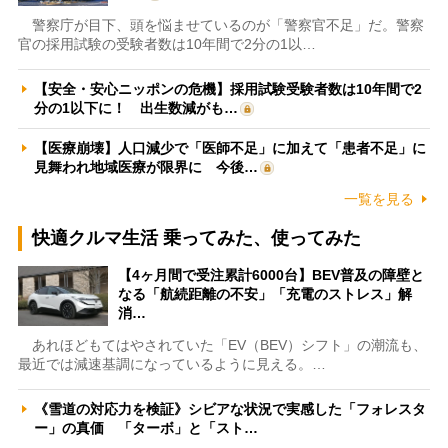
警察庁が目下、頭を悩ませているのが「警察官不足」だ。警察
官の採用試験の受験者数は10年間で2分の1以…
【安全・安心ニッポンの危機】採用試験受験者数は10年間で2
分の1以下に！ 出生数減がも…
【医療崩壊】人口減少で「医師不足」に加えて「患者不足」に
見舞われ地域医療が限界に 今後…
一覧を見る
快適クルマ生活 乗ってみた、使ってみた
【4ヶ月間で受注累計6000台】BEV普及の障壁と
なる「航続距離の不安」「充電のストレス」解
消…
あれほどもてはやされていた「EV（BEV）シフト」の潮流も、
最近では減速基調になっているように見える。…
《雪道の対応力を検証》シビアな状況で実感した「フォレスタ
ー」の真価 「ターボ」と「スト…