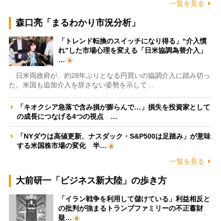
一覧を見る
森口亮「まるわかり市況分析」
「トレンド転換のスイッチになり得る」“介入慣
れ”した市場心理を変える「日米協調為替介入」
…
日米両政府が、約28年ぶりとなる円買いの協調介入に踏み切っ
た。米国も追加介入を辞さない姿勢を示して…
「キオクシア急落で含み損が膨らんで…」損失を投資家として
の成長につなげる4つの視点 …
「NYダウは高値更新、ナスダック・S&P500は足踏み」が意味
する米国株市場の変化 半…
一覧を見る
大前研一「ビジネス新大陸」の歩き方
「イラン戦争を利用して儲けている」利益相反と
の批判が強まるトランプファミリーの不正蓄財
疑…