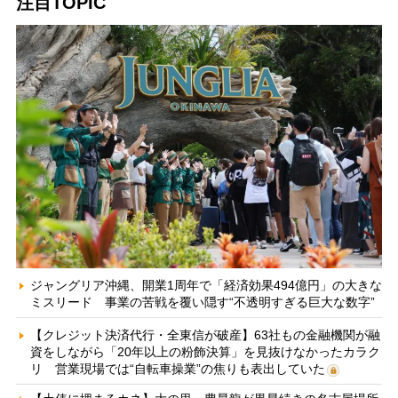
注目TOPIC
ジャングリア沖縄、開業1周年で「経済効果494億円」の大きな
ミスリード 事業の苦戦を覆い隠す“不透明すぎる巨大な数字”
【クレジット決済代行・全東信が破産】63社もの金融機関が融
資をしながら「20年以上の粉飾決算」を見抜けなかったカラク
リ 営業現場では“自転車操業”の焦りも表出していた