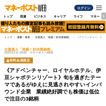
ログイン
トップ
投資
ビジネス
キャリア
ライフ
マネー
トップ
連載・著者
古賀真人「発掘！好決算銘柄」
《アドベンチャー、ロイ
古賀真人「発掘！好決算銘柄」
2025.03.11 19:00
マネーポストWEB
有料会員限定
《アドベンチャー、ロイヤルホテル、伊
豆シャボテンリゾート》旬を過ぎたテー
マであるがゆえに見逃されやすいインバ
ウンド企業 業績絶好調でも株価は低位
で注目の3銘柄