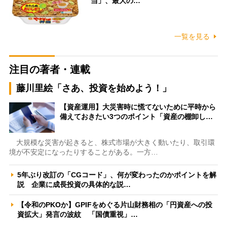
当」、最大の…
一覧を見る
注目の著者・連載
藤川里絵「さあ、投資を始めよう！」
【資産運用】大災害時に慌てないために平時から
備えておきたい3つのポイント「資産の棚卸し…
大規模な災害が起きると、株式市場が大きく動いたり、取引環
境が不安定になったりすることがある。一方…
5年ぶり改訂の「CGコード」、何が変わったのかポイントを解
説 企業に成長投資の具体的な説…
【令和のPKOか】GPIFをめぐる片山財務相の「円資産への投
資拡大」発言の波紋 「国債重視」…