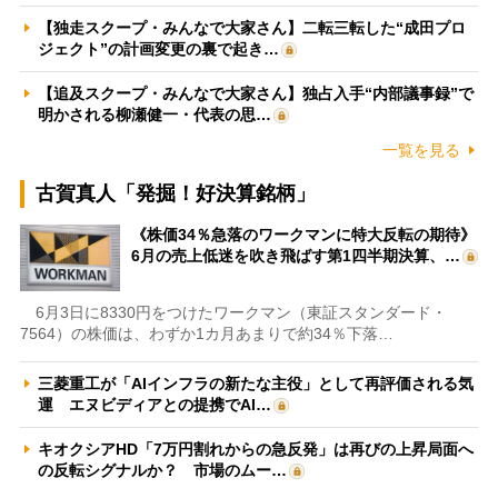
【独走スクープ・みんなで大家さん】二転三転した“成田プロ
ジェクト”の計画変更の裏で起き…
【追及スクープ・みんなで大家さん】独占入手“内部議事録”で
明かされる柳瀬健一・代表の思…
一覧を見る
古賀真人「発掘！好決算銘柄」
《株価34％急落のワークマンに特大反転の期待》
6月の売上低迷を吹き飛ばす第1四半期決算、…
6月3日に8330円をつけたワークマン（東証スタンダード・
7564）の株価は、わずか1カ月あまりで約34％下落…
三菱重工が「AIインフラの新たな主役」として再評価される気
運 エヌビディアとの提携でAI…
キオクシアHD「7万円割れからの急反発」は再びの上昇局面へ
の反転シグナルか？ 市場のムー…