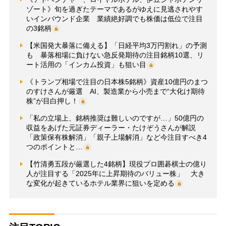
ゾート》旬を過ぎたテーマであるがゆえに見逃されやす
いインバウンド企業 業績絶好調でも株価は低位で注目
の3銘柄
【米国発大暴落に備える】「日経平均3万円割れ」の予測
も 暴落相場に負けない急反発期待の注目銘柄10選、リ
ート活用の「インカム投資」も狙い目
《トランプ相場で注目の日本株5銘柄》資産10億円のまつ
のすけさんが厳選 AI、製造業から小売まで“大化け期待
株”が目白押し！
「私の立場上、銘柄推奨は難しいのですが…」50億円の
収益をあげた元証券ディーラー・たけぞうさんが解説
「政策保有株解消」「親子上場解消」など今注目すべき4
つのポイントと…
【竹清勇五段が厳選した4銘柄】現役プロ囲碁棋士の億り
人が注目する「2025年に上昇期待のバリュー株」 大き
な変化が起きているホテル業界に狙いを定める