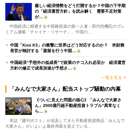
厳しい経済情勢をどう打開するか？中国の下半期
の「経済運営方針」を読み解く 需要不足対策
が…
中国経済に精通する中国株投資の第一人者・田代尚機氏のプレ
ミアム連載「チャイナ・リサーチ」。中国の…
中国「Kimi K3」の衝撃に世界はどう対応するのか？ 米財務
長官が検討する「蒸留を行う中国…
中国経済“予想外の低成長”で政策のテコ入れ必至か 経済運営
方針の修正で成長加速が予想さ…
一覧を見る
「みんなで大家さん」配当ストップ騒動の内幕
《ついに見えた問題の核心》「みんなで大家さ
ん」2000億円超不動産投資トラブル“異常なく
ら…
本誌『週刊ポスト』が追及してきた不動産投資商品「みんなで
大家さん」がいよいよ最終局面を迎えている…