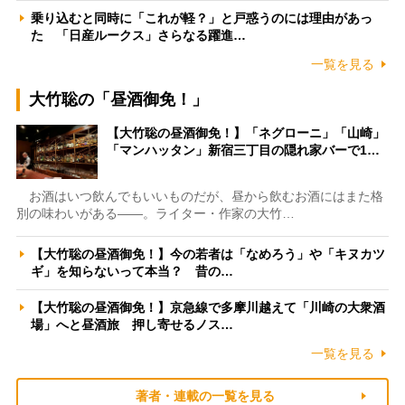
乗り込むと同時に「これが軽？」と戸惑うのには理由があっ
た 「日産ルークス」さらなる躍進…
一覧を見る
大竹聡の「昼酒御免！」
【大竹聡の昼酒御免！】「ネグローニ」「山崎」
「マンハッタン」新宿三丁目の隠れ家バーで1…
お酒はいつ飲んでもいいものだが、昼から飲むお酒にはまた格
別の味わいがある――。ライター・作家の大竹…
【大竹聡の昼酒御免！】今の若者は「なめろう」や「キヌカツ
ギ」を知らないって本当？ 昔の…
【大竹聡の昼酒御免！】京急線で多摩川越えて「川崎の大衆酒
場」へと昼酒旅 押し寄せるノス…
一覧を見る
著者・連載の一覧を見る