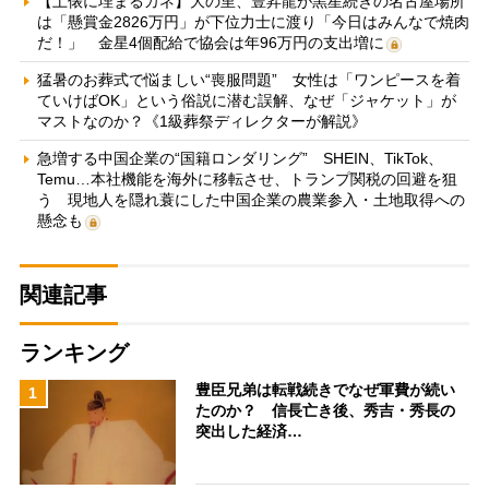
【土俵に埋まるカネ】大の里、豊昇龍が黒星続きの名古屋場所
は「懸賞金2826万円」が下位力士に渡り「今日はみんなで焼肉
だ！」 金星4個配給で協会は年96万円の支出増に
猛暑のお葬式で悩ましい“喪服問題” 女性は「ワンピースを着
ていけばOK」という俗説に潜む誤解、なぜ「ジャケット」が
マストなのか？《1級葬祭ディレクターが解説》
急増する中国企業の“国籍ロンダリング” SHEIN、TikTok、
Temu…本社機能を海外に移転させ、トランプ関税の回避を狙
う 現地人を隠れ蓑にした中国企業の農業参入・土地取得への
懸念も
関連記事
ランキング
豊臣兄弟は転戦続きでなぜ軍費が続い
1
たのか？ 信長亡き後、秀吉・秀長の
突出した経済…