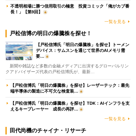
不透明相場に勝つ信用取引の極意 投資コミック「俺がカブ番
長！」【第9回】
一覧を見る
戸松信博の明日の爆騰株を探せ！
【戸松信博氏「明日の爆騰株」を探せ】トーメン
デバイス：サムスンを通じて世界のAIメモリ需
要…
新聞や雑誌など多数の金融メディアに出演するグローバルリン
クアドバイザーズ代表の戸松信博氏が、最新…
【戸松信博氏「明日の爆騰株」を探せ】レーザーテック：最先
端半導体の製造に不可欠な検査装…
【戸松信博氏「明日の爆騰株」を探せ】TDK：AIインフラを支
えるキープレーヤー 成長の再評…
一覧を見る
田代尚機のチャイナ・リサーチ