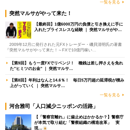
一覧を見る
突然マルサがやって来た！
【最終回】1億6000万円の負債と引き換えに手に
入れたプライスレスな経験 ｜ 突然マルサがや…
2009年12月に発行された元FXトレーダー・磯貝清明氏の著書
『突然マルサがやって来た！～FXで10億円稼い…
【第9回】もう一度FXでリベンジ！ 種銭は差し押さえを免れ
た”ヒミツのお金” ｜ 突然マルサ…
【第8回】年利はなんと14.6％！ 毎日5万円超の延滞税が積み
上がっていく ｜ 突然マルサ…
一覧を見る
河合雅司「人口減少ニッポンの活路」
【「警察官離れ」に歯止めはかかるか？】警察庁
が本気で取り組む「警察組織の構造改革」 実
現…