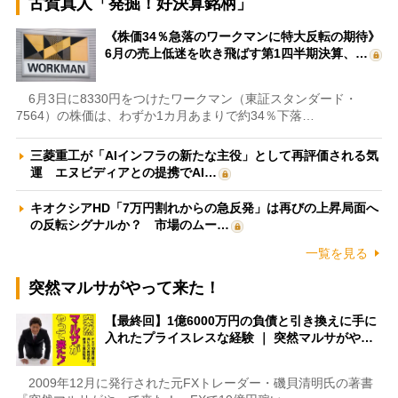
古賀真人「発掘！好決算銘柄」
《株価34％急落のワークマンに特大反転の期待》
6月の売上低迷を吹き飛ばす第1四半期決算、…
6月3日に8330円をつけたワークマン（東証スタンダード・
7564）の株価は、わずか1カ月あまりで約34％下落…
三菱重工が「AIインフラの新たな主役」として再評価される気
運 エヌビディアとの提携でAI…
キオクシアHD「7万円割れからの急反発」は再びの上昇局面へ
の反転シグナルか？ 市場のムー…
一覧を見る
突然マルサがやって来た！
【最終回】1億6000万円の負債と引き換えに手に
入れたプライスレスな経験 ｜ 突然マルサがや…
2009年12月に発行された元FXトレーダー・磯貝清明氏の著書