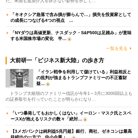
た。米国も追加介入を辞さない姿勢を示して…
「キオクシア急落で含み損が膨らんで…」損失を投資家として
の成長につなげる4つの視点 …
「NYダウは高値更新、ナスダック・S&P500は足踏み」が意味
する米国株市場の変化 半…
一覧を見る
大前研一「ビジネス新大陸」の歩き方
「イラン戦争を利用して儲けている」利益相反と
の批判が強まるトランプファミリーの不正蓄財
疑…
トランプ大統領のファミリー信託が今年1～3月に3000回以上も
の証券取引を行っていたことが明らかになり…
「いつ暴発してもおかしくはない」イーロン・マスク氏とスペ
ースXが抱えるリスクの数々「絶対…
【3メガバンクは純利益5兆円超】銀行、商社、ゼネコンは最高
益続出の一方で、中小企業・…