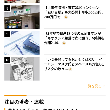
【世帯年収別・東京23区マンション
8
「狙い目駅」を大公開】年収500万円、
700万円で…
《2年弱で資産17.5倍の元証券マンが
9
「キオクシア急落で次に狙う」5銘柄を
公開》10…
「いつ暴発してもおかしくはない」イ
10
ーロン・マスク氏とスペースXが抱える
リスクの数々…
一覧を見る
注目の著者・連載