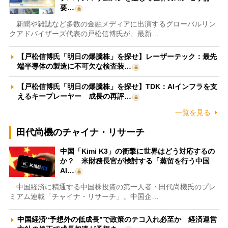
要…
新聞や雑誌など多数の金融メディアに出演するグローバルリン
クアドバイザーズ代表の戸松信博氏が、最新…
【戸松信博氏「明日の爆騰株」を探せ】レーザーテック：最先
端半導体の製造に不可欠な検査装…
【戸松信博氏「明日の爆騰株」を探せ】TDK：AIインフラを支
えるキープレーヤー 成長の再評…
一覧を見る
田代尚機のチャイナ・リサーチ
中国「Kimi K3」の衝撃に世界はどう対応するの
か？ 米財務長官が検討する「蒸留を行う中国
AI…
中国経済に精通する中国株投資の第一人者・田代尚機氏のプレ
ミアム連載「チャイナ・リサーチ」。中国企…
中国経済“予想外の低成長”で政策のテコ入れ必至か 経済運営