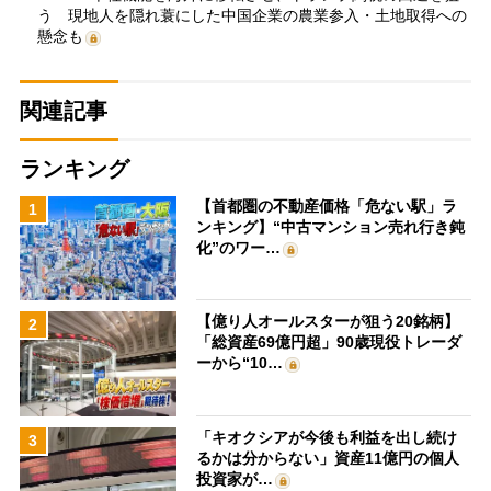
う 現地人を隠れ蓑にした中国企業の農業参入・土地取得への
懸念も
関連記事
ランキング
【首都圏の不動産価格「危ない駅」ラ
1
ンキング】“中古マンション売れ行き鈍
化”のワー…
【億り人オールスターが狙う20銘柄】
2
「総資産69億円超」90歳現役トレーダ
ーから“10…
「キオクシアが今後も利益を出し続け
3
るかは分からない」資産11億円の個人
投資家が…