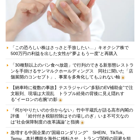
「この恐ろしい株はさっさと手放したい…」キオクシア株で
500万円の利益を出した女性が“夢よもう一度”と再購入
「30種類以上のパン食べ放題」で行列のできる新形態レストラ
ンを手掛けるサンマルクホールディングス 同社に聞いた「店
舗展開のコンセプト」、事業を多角化してもぶれない軸
【納車時に複数の事故】テスラジャパン“多額のEV補助金”で注
文殺到、現場は大混乱 トラブル続発の背後に見え隠れす
る“イーロンの右腕”の影
「何がやりたいのか分からない」竹中平蔵氏が語る高市内閣の
評価 「給付付き税額控除はその場しのぎ」いま不可欠なの
は“社会保障制度の改革議論”と指摘
急増する中国企業の“国籍ロンダリング” SHEIN、TikTok、
Temu…本社機能を海外に移転させ、トランプ関税の回避を狙