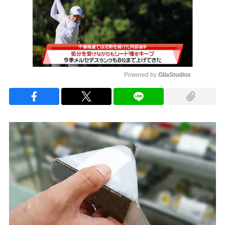
Powered by 
GliaStudios
Mute