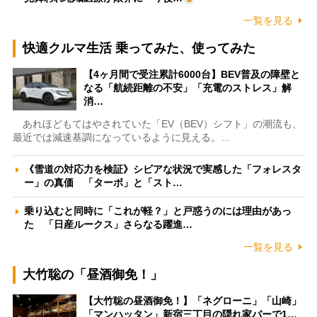
一覧を見る
快適クルマ生活 乗ってみた、使ってみた
【4ヶ月間で受注累計6000台】BEV普及の障壁と
なる「航続距離の不安」「充電のストレス」解
消…
あれほどもてはやされていた「EV（BEV）シフト」の潮流も、
最近では減速基調になっているように見える。…
《雪道の対応力を検証》シビアな状況で実感した「フォレスタ
ー」の真価 「ターボ」と「スト…
乗り込むと同時に「これが軽？」と戸惑うのには理由があっ
た 「日産ルークス」さらなる躍進…
一覧を見る
大竹聡の「昼酒御免！」
【大竹聡の昼酒御免！】「ネグローニ」「山崎」
「マンハッタン」新宿三丁目の隠れ家バーで1…