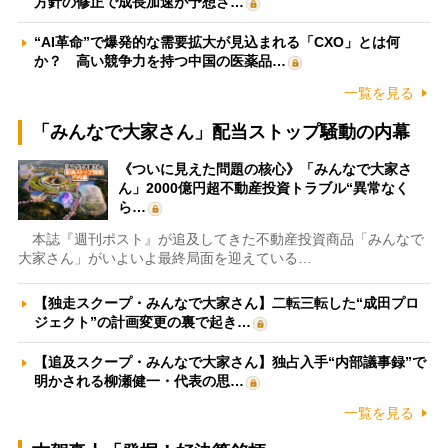
方針の修正で成長加速が予想さ…
“AI革命”で爆発的な需要拡大が見込まれる「CXO」とは何
か？ 高い競争力を持つ中国の医薬品…
一覧を見る
「みんなで大家さん」配当ストップ騒動の内幕
《ついに見えた問題の核心》「みんなで大家さ
ん」2000億円超不動産投資トラブル“異常なく
ら…
本誌『週刊ポスト』が追及してきた不動産投資商品「みんなで
大家さん」がいよいよ最終局面を迎えている…
【独走スクープ・みんなで大家さん】二転三転した“成田プロ
ジェクト”の計画変更の裏で起き…
【追及スクープ・みんなで大家さん】独占入手“内部議事録”で
明かされる柳瀬健一・代表の思…
一覧を見る