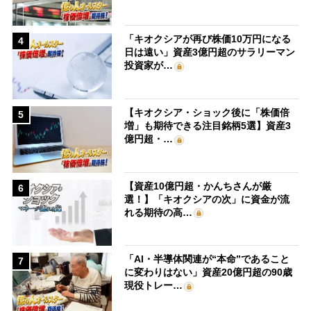
「キオクシアが再び株価10万円になる
4
日は遠い」資産3億円超のサラリーマン
投資家が…
【キオクシア・ショック後に「株価倍
5
増」も期待できる注目銘柄5選】資産3
億円超・…
【資産10億円超・かんちさんが厳
6
選！】「キオクシアの次」に資金が流
れる期待の高…
「AI・半導体関連が“本命”であること
7
に変わりはない」資産20億円超の90歳
現役トレー…