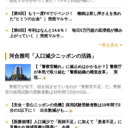
『突然マルサがやって来た！～FXで10億円稼い…
【第9回】もう一度FXでリベンジ！ 種銭は差し押さえを免れ
た”ヒミツのお金” ｜ 突然マルサ…
【第8回】年利はなんと14.6％！ 毎日5万円超の延滞税が積み
上がっていく ｜ 突然マルサ…
一覧を見る
河合雅司「人口減少ニッポンの活路」
【「警察官離れ」に歯止めはかかるか？】警察庁
が本気で取り組む「警察組織の構造改革」 実
現…
警察庁が目下、頭を悩ませているのが「警察官不足」だ。警察
官の採用試験の受験者数は10年間で2分の1以…
【安全・安心ニッポンの危機】採用試験受験者数は10年間で2
分の1以下に！ 出生数減がも…
【医療崩壊】人口減少で「医師不足」に加えて「患者不足」に
見舞われ地域医療が限界に 今後…