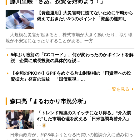
藤川里絵「さあ、投資を始めよう！」
【資産運用】大災害時に慌てないために平時から
備えておきたい3つのポイント「資産の棚卸し…
大規模な災害が起きると、株式市場が大きく動いたり、取引環
境が不安定になったりすることがある。一方…
5年ぶり改訂の「CGコード」、何が変わったのかポイントを解
説 企業に成長投資の具体的な説…
【令和のPKOか】GPIFをめぐる片山財務相の「円資産への投
資拡大」発言の波紋 「国債重視」…
一覧を見る
森口亮「まるわかり市況分析」
「トレンド転換のスイッチになり得る」“介入慣
れ”した市場心理を変える「日米協調為替介入」
…
日米両政府が、約28年ぶりとなる円買いの協調介入に踏み切っ