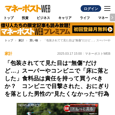
ログイン
トップ
投資
ビジネス
キャリア
ライフ
マネー
トップ
家計
買い物
「包装されてて見た目は“無傷”だけど…」スーパーやコ
家計
2025.03.17 15:00
マネーポストWEB
「包装されてて見た目は“無傷”だけ
ど…」スーパーやコンビニで「床に落と
した」食料品は責任を持って買うべき
か？ コンビニで目撃された、おにぎり
を落とした男性の“見たくなかった”行為
もっと見る
arrow_forward_ios