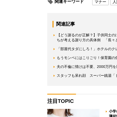
関連キーワード
マナー
人
関連記事
【どう謝るのが正解？】子供同士の
ちが考える謝り方の具体例 「長々
「部屋代タダにしろ！」ホテルのク
もうモンペにはこりごり！保育園の
夫の不倫に情けは不要、2000万円
スタッフも呆れ顔 スーパー銭湯「
注目TOPIC
小学
薄状