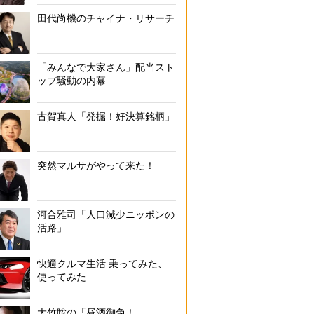
田代尚機のチャイナ・リサーチ
「みんなで大家さん」配当スト
ップ騒動の内幕
古賀真人「発掘！好決算銘柄」
突然マルサがやって来た！
河合雅司「人口減少ニッポンの
活路」
快適クルマ生活 乗ってみた、
使ってみた
大竹聡の「昼酒御免！」