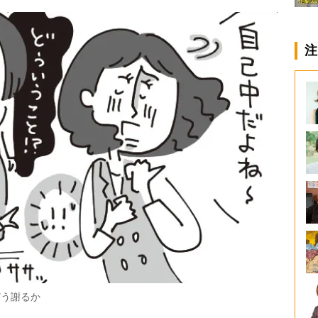
注
どう謝るか