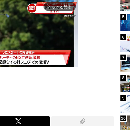
もっと見る
arrow_forward_ios
5
6
7
8
Mute
9
10