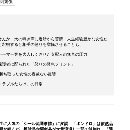
間関係
けんか、犬の鳴き声に近所から苦情…人生経験豊かな女性た
と釈明すると相手の怒りを増幅させることも」
レーマー客を大人しくさせた支配人の無言の圧力
保護者に配られた「怒りの緊急プリント」
を勝ち取った女性の容赦ない復讐
トラブルだらけ」の日常
生に人気の「シール流通事情」に変調 「ボンドロ」は依然品
態が続くが、模倣品や類似品が大量流通し一部で値崩れ 「選