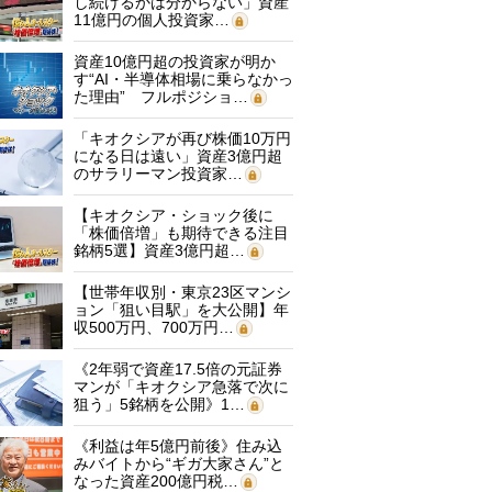
し続けるかは分からない」資産
11億円の個人投資家…
資産10億円超の投資家が明か
す“AI・半導体相場に乗らなかっ
た理由” フルポジショ…
「キオクシアが再び株価10万円
になる日は遠い」資産3億円超
のサラリーマン投資家…
【キオクシア・ショック後に
「株価倍増」も期待できる注目
銘柄5選】資産3億円超…
【世帯年収別・東京23区マンシ
ョン「狙い目駅」を大公開】年
収500万円、700万円…
《2年弱で資産17.5倍の元証券
マンが「キオクシア急落で次に
狙う」5銘柄を公開》1…
《利益は年5億円前後》住み込
みバイトから“ギガ大家さん”と
なった資産200億円税…