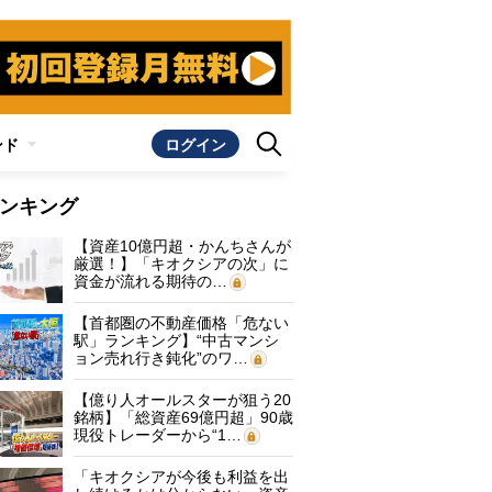
ンド
ログイン
ンキング
【資産10億円超・かんちさんが
厳選！】「キオクシアの次」に
資金が流れる期待の…
【首都圏の不動産価格「危ない
駅」ランキング】“中古マンシ
ョン売れ行き鈍化”のワ…
【億り人オールスターが狙う20
銘柄】「総資産69億円超」90歳
現役トレーダーから“1…
「キオクシアが今後も利益を出