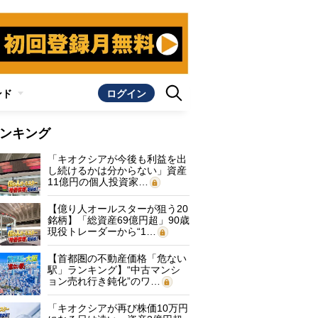
ンド
ログイン
ンキング
「キオクシアが今後も利益を出
し続けるかは分からない」資産
11億円の個人投資家…
【億り人オールスターが狙う20
銘柄】「総資産69億円超」90歳
現役トレーダーから“1…
【首都圏の不動産価格「危ない
駅」ランキング】“中古マンシ
ョン売れ行き鈍化”のワ…
「キオクシアが再び株価10万円