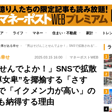
ア
ライフ
マネー
住まい・不動産
家計
トレ
仕事がある幸せ
「男はそげんことせんでよか！」SNSで拡散される“九州の男尊女卑”を揶揄する「さす九」の実態 一方で「イクメン力が高い」の調査結果に九州人も納得する理由
ラ
1
る幸せ
2025.03.15 16:00
マネーポストWEB
せんでよか！」SNSで拡散
2
尊女卑”を揶揄する「さす
で「イクメン力が高い」の
3
も納得する理由
4