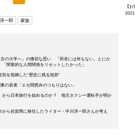
【お
202
淳一郎
家族
東京の大学へ」の痛切な思い 「田舎には何もない。とにか
」「閉塞的な人間関係をリセットしたかった」
別を指摘した“歴史に残る祝辞”
関東の若者「エセ関西弁のつもりはない」
」から日本旅行を始めるのか？ 地元タクシー運転手が明か
京から佐賀県に移住したライター・中川淳一郎さんが考え