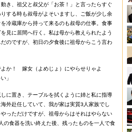
動き、祖父と叔父が「お茶！」と言ったらすぐ
わりする時も叔母がよそいますし、ご飯が少し余
けを冷蔵庫から持って来るのも叔母の仕事。食事
ビを見に居間へ行く。私は母から教えられたよう
んだのですが、初日の夕食後に祖母からこう言わ
でよか！ 嫁女（よめじょ）にやらせりゃよ
ゃい」
しに置き、テーブルを拭くように姉と私に指導
海外赴任していて、我が家は実質3人家族でし
をやっただけですが、祖母からはそれはやらない
人の食器を洗い終えた後、残ったものを一人で食