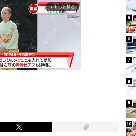
もっと見る
arrow_forward_ios
5
6
7
8
Mute
9
10