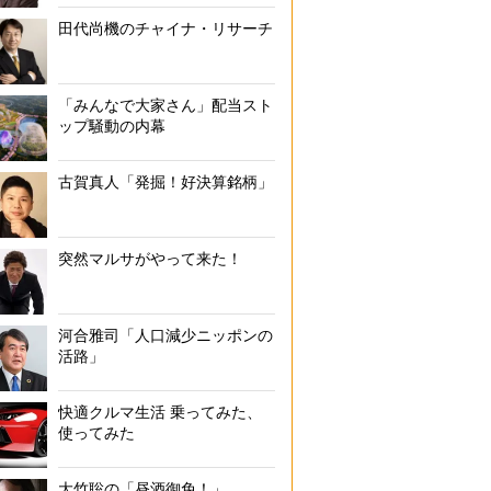
田代尚機のチャイナ・リサーチ
「みんなで大家さん」配当スト
ップ騒動の内幕
古賀真人「発掘！好決算銘柄」
突然マルサがやって来た！
河合雅司「人口減少ニッポンの
活路」
快適クルマ生活 乗ってみた、
使ってみた
大竹聡の「昼酒御免！」