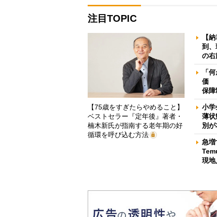
注目TOPIC
【納
到、
の右
「何
価 
保障
【75歳をすぎたらやめること】
小学
ベストセラー『定年後』著者・
薄状
楠木新氏が指南する老年期の好
別が
循環を呼び込む方法
急増
Te
現地