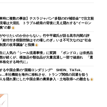
車時に複数の事故】テスラジャパン“多額のEV補助金”で注文殺
現場は大混乱 トラブル続発の背後に見え隠れする“イーロン
腕”の影
がやりたいのか分からない」竹中平蔵氏が語る高市内閣の評
「給付付き税額控除はその場しのぎ」いま不可欠なのは“社会
制度の改革議論”と指摘
生に人気の「シール流通事情」に変調 「ボンドロ」は依然品
態が続くが、模倣品や類似品が大量流通し一部で値崩れ 「選
本格化する時代に」
する中国企業の“国籍ロンダリング” SHEIN、TikTok、
mu…本社機能を海外に移転させ、トランプ関税の回避を狙う
人を隠れ蓑にした中国企業の農業参入・土地取得への懸念も