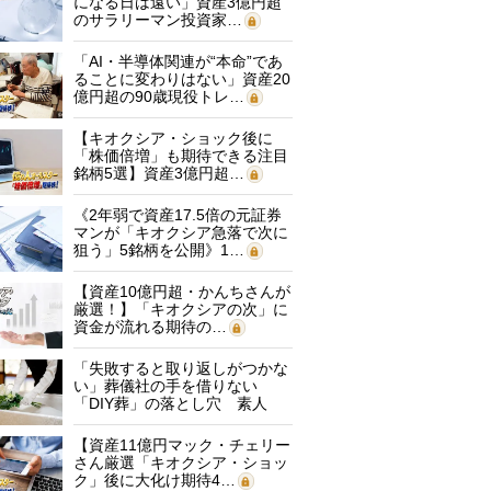
になる日は遠い」資産3億円超
のサラリーマン投資家…
「AI・半導体関連が“本命”であ
ることに変わりはない」資産20
億円超の90歳現役トレ…
【キオクシア・ショック後に
「株価倍増」も期待できる注目
銘柄5選】資産3億円超…
《2年弱で資産17.5倍の元証券
マンが「キオクシア急落で次に
狙う」5銘柄を公開》1…
【資産10億円超・かんちさんが
厳選！】「キオクシアの次」に
資金が流れる期待の…
「失敗すると取り返しがつかな
い」葬儀社の手を借りない
「DIY葬」の落とし穴 素人
に…
【資産11億円マック・チェリー
さん厳選「キオクシア・ショッ
ク」後に大化け期待4…