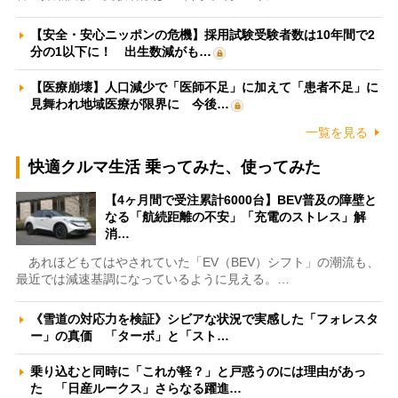
【安全・安心ニッポンの危機】採用試験受験者数は10年間で2
分の1以下に！ 出生数減がも…
【医療崩壊】人口減少で「医師不足」に加えて「患者不足」に
見舞われ地域医療が限界に 今後…
一覧を見る
快適クルマ生活 乗ってみた、使ってみた
【4ヶ月間で受注累計6000台】BEV普及の障壁と
なる「航続距離の不安」「充電のストレス」解
消…
あれほどもてはやされていた「EV（BEV）シフト」の潮流も、
最近では減速基調になっているように見える。…
《雪道の対応力を検証》シビアな状況で実感した「フォレスタ
ー」の真価 「ターボ」と「スト…
乗り込むと同時に「これが軽？」と戸惑うのには理由があっ
た 「日産ルークス」さらなる躍進…