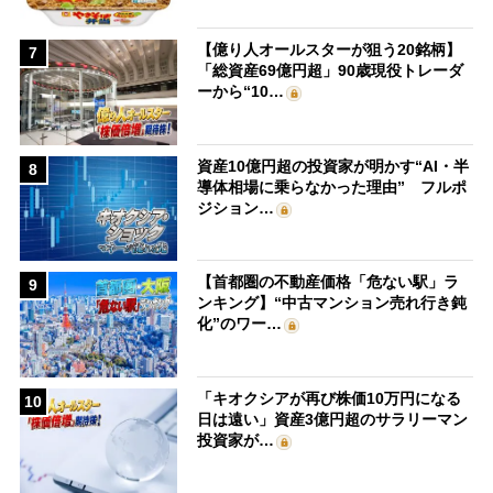
【億り人オールスターが狙う20銘柄】
7
「総資産69億円超」90歳現役トレーダ
ーから“10…
資産10億円超の投資家が明かす“AI・半
8
導体相場に乗らなかった理由” フルポ
ジション…
【首都圏の不動産価格「危ない駅」ラ
9
ンキング】“中古マンション売れ行き鈍
化”のワー…
「キオクシアが再び株価10万円になる
10
日は遠い」資産3億円超のサラリーマン
投資家が…