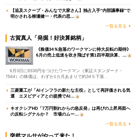
【追及スクープ・みんなで大家さん】独占入手“内部議事録”で
明かされる柳瀬健一・代表の思…
一覧を見る
古賀真人「発掘！好決算銘柄」
《株価34％急落のワークマンに特大反転の期待》
6月の売上低迷を吹き飛ばす第1四半期決算、…
6月3日に8330円をつけたワークマン（東証スタンダード・
7564）の株価は、わずか1カ月あまりで約34％下落…
三菱重工が「AIインフラの新たな主役」として再評価される気
運 エヌビディアとの提携でAI…
キオクシアHD「7万円割れからの急反発」は再びの上昇局面へ
の反転シグナルか？ 市場のムー…
一覧を見る
突然マルサがやって来た！