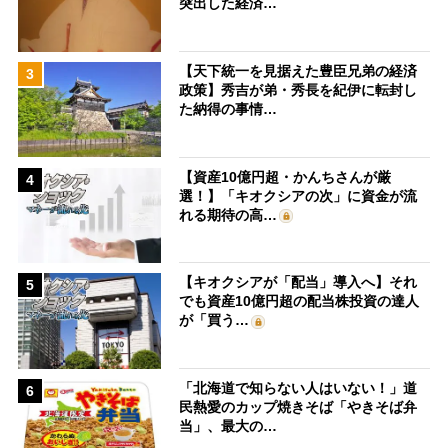
突出した経済…
【天下統一を見据えた豊臣兄弟の経済
3
政策】秀吉が弟・秀長を紀伊に転封し
た納得の事情…
【資産10億円超・かんちさんが厳
4
選！】「キオクシアの次」に資金が流
れる期待の高…
【キオクシアが「配当」導入へ】それ
5
でも資産10億円超の配当株投資の達人
が「買う…
「北海道で知らない人はいない！」道
6
民熱愛のカップ焼きそば「やきそば弁
当」、最大の…