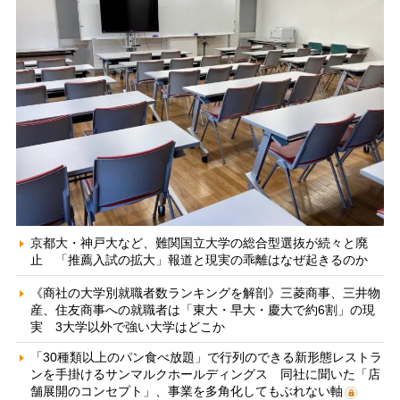
京都大・神戸大など、難関国立大学の総合型選抜が続々と廃
止 「推薦入試の拡大」報道と現実の乖離はなぜ起きるのか
《商社の大学別就職者数ランキングを解剖》三菱商事、三井物
産、住友商事への就職者は「東大・早大・慶大で約6割」の現
実 3大学以外で強い大学はどこか
「30種類以上のパン食べ放題」で行列のできる新形態レストラ
ンを手掛けるサンマルクホールディングス 同社に聞いた「店
舗展開のコンセプト」、事業を多角化してもぶれない軸