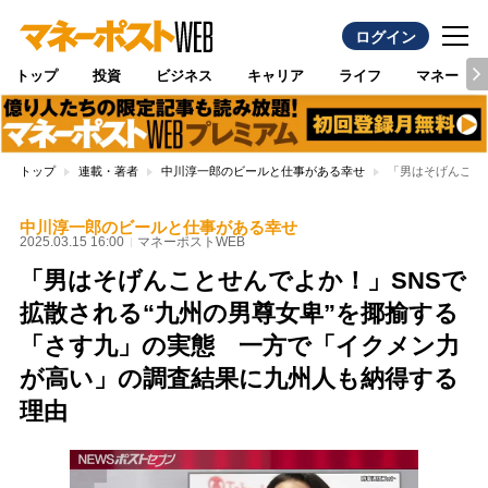
ログイン
トップ
投資
ビジネス
キャリア
ライフ
マネー
トップ
連載・著者
中川淳一郎のビールと仕事がある幸せ
「男はそげんこと
中川淳一郎のビールと仕事がある幸せ
2025.03.15 16:00
マネーポストWEB
「男はそげんことせんでよか！」SNSで
拡散される“九州の男尊女卑”を揶揄する
「さす九」の実態 一方で「イクメン力
が高い」の調査結果に九州人も納得する
理由