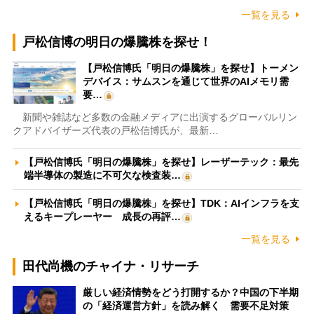
一覧を見る
戸松信博の明日の爆騰株を探せ！
【戸松信博氏「明日の爆騰株」を探せ】トーメン
デバイス：サムスンを通じて世界のAIメモリ需
要…
新聞や雑誌など多数の金融メディアに出演するグローバルリン
クアドバイザーズ代表の戸松信博氏が、最新…
【戸松信博氏「明日の爆騰株」を探せ】レーザーテック：最先
端半導体の製造に不可欠な検査装…
【戸松信博氏「明日の爆騰株」を探せ】TDK：AIインフラを支
えるキープレーヤー 成長の再評…
一覧を見る
田代尚機のチャイナ・リサーチ
厳しい経済情勢をどう打開するか？中国の下半期
の「経済運営方針」を読み解く 需要不足対策