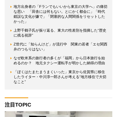
地方出身者の「Fランでもいいから東京の大学へ」の痛切
な思い 「田舎には何もない。とにかく都会に」「時代
錯誤な文化が嫌で」「閉塞的な人間関係をリセットした
かった」
上野千鶴子氏が振り返る、東大の性差別を指摘した“歴史
に残る祝辞”
Z世代に「知らんけど」が流行中 関東の若者「エセ関西
弁のつもりはない」
なぜ欧米系の旅行者の多くが「福岡」から日本旅行を始
めるのか？ 地元タクシー運転手が明かした納得の理由
「ぼくはたまたまうまくいった」東京から佐賀県に移住
したライター・中川淳一郎さんが考える“地方移住で大切
なこと”
注目TOPIC