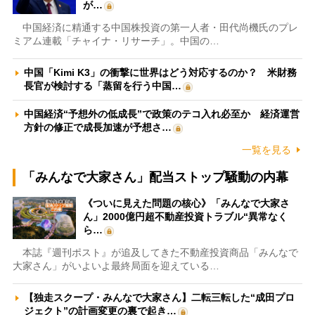
が…
中国経済に精通する中国株投資の第一人者・田代尚機氏のプレ
ミアム連載「チャイナ・リサーチ」。中国の…
中国「Kimi K3」の衝撃に世界はどう対応するのか？ 米財務
長官が検討する「蒸留を行う中国…
中国経済“予想外の低成長”で政策のテコ入れ必至か 経済運営
方針の修正で成長加速が予想さ…
一覧を見る
「みんなで大家さん」配当ストップ騒動の内幕
《ついに見えた問題の核心》「みんなで大家さ
ん」2000億円超不動産投資トラブル“異常なく
ら…
本誌『週刊ポスト』が追及してきた不動産投資商品「みんなで
大家さん」がいよいよ最終局面を迎えている…
【独走スクープ・みんなで大家さん】二転三転した“成田プロ
ジェクト”の計画変更の裏で起き…