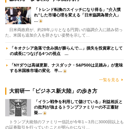
「トレンド転換のスイッチになり得る」“介入慣
れ”した市場心理を変える「日米協調為替介入」
…
日米両政府が、約28年ぶりとなる円買いの協調介入に踏み切っ
た。米国も追加介入を辞さない姿勢を示して…
「キオクシア急落で含み損が膨らんで…」損失を投資家として
の成長につなげる4つの視点 …
「NYダウは高値更新、ナスダック・S&P500は足踏み」が意味
する米国株市場の変化 半…
一覧を見る
大前研一「ビジネス新大陸」の歩き方
「イラン戦争を利用して儲けている」利益相反と
の批判が強まるトランプファミリーの不正蓄財
疑…
トランプ大統領のファミリー信託が今年1～3月に3000回以上も
の証券取引を行っていたことが明らかになり…