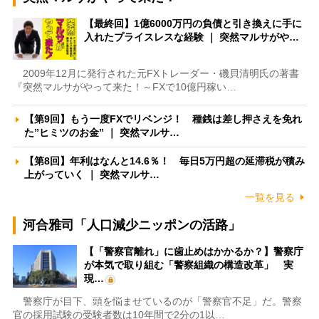
【最終回】1億6000万円の負債と引き換えに手に
入れたプライスレスな経験 ｜ 突然マルサがや…
2009年12月に発行された元FXトレーダー・磯貝清明氏の著書
『突然マルサがやって来た！～FXで10億円稼い…
【第9回】もう一度FXでリベンジ！ 種銭は差し押さえを免れ
た”ヒミツのお金” ｜ 突然マルサ…
【第8回】年利はなんと14.6％！ 毎日5万円超の延滞税が積み
上がっていく ｜ 突然マルサ…
一覧を見る
河合雅司「人口減少ニッポンの活路」
【「警察官離れ」に歯止めはかかるか？】警察庁
が本気で取り組む「警察組織の構造改革」 実
現…
警察庁が目下、頭を悩ませているのが「警察官不足」だ。警察
官の採用試験の受験者数は10年間で2分の1以…