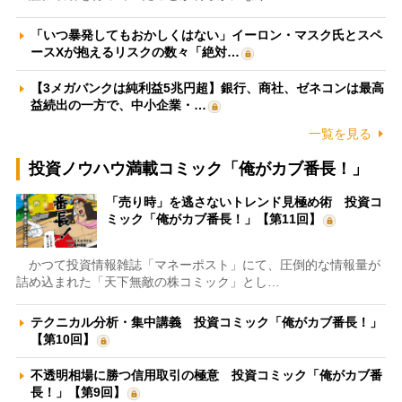
「いつ暴発してもおかしくはない」イーロン・マスク氏とスペ
ースXが抱えるリスクの数々「絶対…
【3メガバンクは純利益5兆円超】銀行、商社、ゼネコンは最高
益続出の一方で、中小企業・…
一覧を見る
投資ノウハウ満載コミック「俺がカブ番長！」
「売り時」を逃さないトレンド見極め術 投資コ
ミック「俺がカブ番長！」【第11回】
かつて投資情報雑誌「マネーポスト」にて、圧倒的な情報量が
詰め込まれた「天下無敵の株コミック」とし…
テクニカル分析・集中講義 投資コミック「俺がカブ番長！」
【第10回】
不透明相場に勝つ信用取引の極意 投資コミック「俺がカブ番
長！」【第9回】