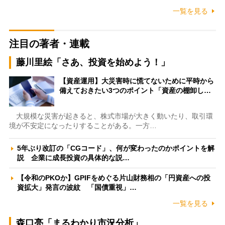
一覧を見る
注目の著者・連載
藤川里絵「さあ、投資を始めよう！」
【資産運用】大災害時に慌てないために平時から
備えておきたい3つのポイント「資産の棚卸し…
大規模な災害が起きると、株式市場が大きく動いたり、取引環
境が不安定になったりすることがある。一方…
5年ぶり改訂の「CGコード」、何が変わったのかポイントを解
説 企業に成長投資の具体的な説…
【令和のPKOか】GPIFをめぐる片山財務相の「円資産への投
資拡大」発言の波紋 「国債重視」…
一覧を見る
森口亮「まるわかり市況分析」