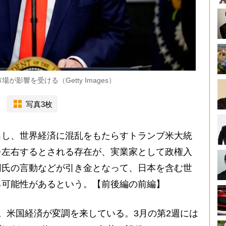
影響を受ける（Getty Images）
写真3枚
し、世界経済に混乱をもたらすトランプ米大統
を左右するとされる存在が、実業家として政権入
同氏の言動などが引き金となって、日本を含む世
る可能性があるという。【前後編の前編】
。米国経済が変調を来している。3月の第2週には