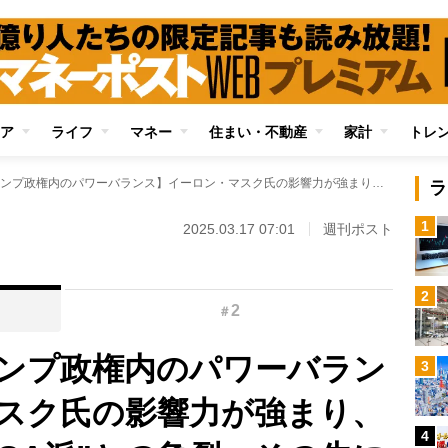
ア
ライフ
マネー
住まい・不動産
家計
トレ
【崩れ始めたトランプ政権内のパワーバランス】イーロン・マスク氏の影響力が強まり、さらに深まる“MAGA派”との亀裂 その先に危惧されるマスク氏主導の“粛清”と世界経済の混乱
ラ
1
2025.03.17 07:01
週刊ポスト
2
2
＃
ンプ政権内のパワーバラン
3
スク氏の影響力が強まり、
4