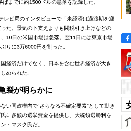
半ばまでに約1500ドルの急落を記録した。
テレビ局のインタビューで「米経済は過渡期を迎
だった。景気の下支えよりも関税引き上げなどの
、10日の米国市場は急落。翌11日には東京市場
りに3万6000円を割った。
国経済だけでなく、日本を含む世界経済が大き
らしめられた。
亀裂が明らかに
ない同政権内で“さらなる不確定要素”として動き
プ氏に多額の選挙資金を提供し、大統領選勝利を
ロン・マスク氏だ。