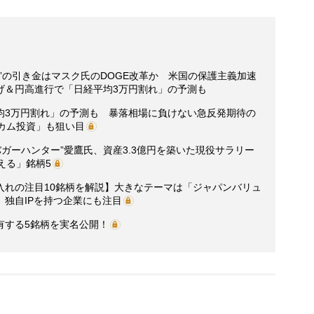
”の引き金はマスク氏のDOGE改革か 米国の保護主義加速
げ＆円高進行で「日経平均3万円割れ」の予測も
均3万円割れ」の予測も 暴落相場に負けない急反発期待の
カム投資」も狙い目
バガーハンター”愛鷹氏、資産3.3億円を築いた現役サラリー
える」銘柄5
入れの注目10銘柄を解説】大きなテーマは「ジャパンバリュ
独自IPを持つ企業にも注目
有する5銘柄を実名公開！