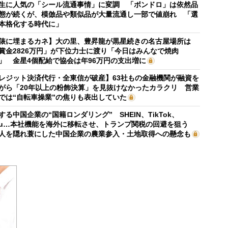
生に人気の「シール流通事情」に変調 「ボンドロ」は依然品
態が続くが、模倣品や類似品が大量流通し一部で値崩れ 「選
本格化する時代に」
俵に埋まるカネ】大の里、豊昇龍が黒星続きの名古屋場所は
賞金2826万円」が下位力士に渡り「今日はみんなで焼肉
」 金星4個配給で協会は年96万円の支出増に
レジット決済代行・全東信が破産】63社もの金融機関が融資を
がら「20年以上の粉飾決算」を見抜けなかったカラクリ 営業
では“自転車操業”の焦りも表出していた
する中国企業の“国籍ロンダリング” SHEIN、TikTok、
mu…本社機能を海外に移転させ、トランプ関税の回避を狙う
人を隠れ蓑にした中国企業の農業参入・土地取得への懸念も