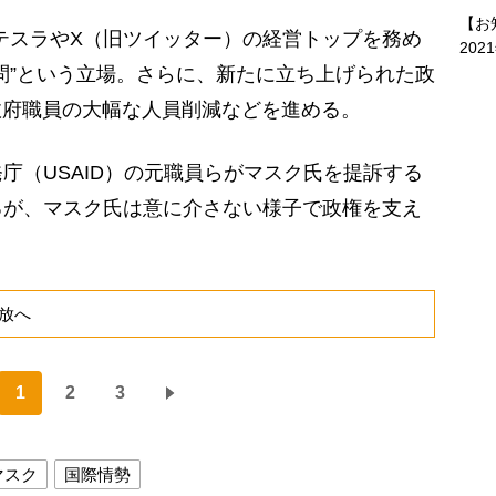
【お
テスラやX（旧ツイッター）の経営トップを務め
202
問”という立場。さらに、新たに立ち上げられた政
政府職員の大幅な人員削減などを進める。
（USAID）の元職員らがマスク氏を提訴する
るが、マスク氏は意に介さない様子で政権を支え
放へ
1
2
3
マスク
国際情勢