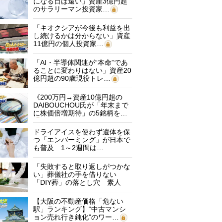
になる日は遠い」資産3億円超
のサラリーマン投資家…
「キオクシアが今後も利益を出
し続けるかは分からない」資産
11億円の個人投資家…
「AI・半導体関連が“本命”であ
ることに変わりはない」資産20
億円超の90歳現役トレ…
《200万円→資産10億円超の
DAIBOUCHOU氏が「年末まで
に株価倍増期待」の5銘柄を…
ドライアイスを使わず遺体を保
つ「エンバーミング」が日本で
も普及 1～2週間は…
「失敗すると取り返しがつかな
い」葬儀社の手を借りない
「DIY葬」の落とし穴 素人
に…
【大阪の不動産価格「危ない
駅」ランキング】“中古マンシ
ョン売れ行き鈍化”のワー…