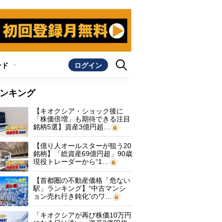
ンド
ログイン
ンキング
【キオクシア・ショック後に
「株価倍増」も期待できる注目
銘柄5選】資産3億円超…
【億り人オールスターが狙う20
銘柄】「総資産69億円超」90歳
現役トレーダーから“1…
【首都圏の不動産価格「危ない
駅」ランキング】“中古マンシ
ョン売れ行き鈍化”のワ…
「キオクシアが再び株価10万円