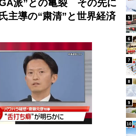
GA派”との亀裂 その先に
氏主導の“粛清”と世界経済
5
6
7
8
9
10