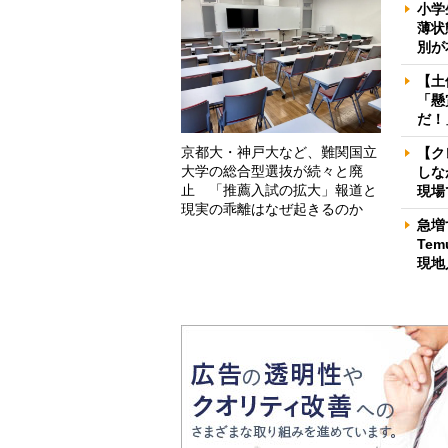
小学
薄状
別が
【土
「懸
だ！
京都大・神戸大など、難関国立
【ク
大学の総合型選抜が続々と廃
しな
止 「推薦入試の拡大」報道と
現場
現実の乖離はなぜ起きるのか
急増
Te
現地