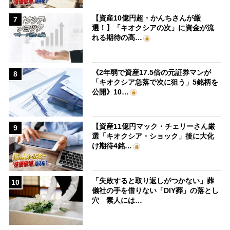
【資産10億円超・かんちさんが厳
7
選！】「キオクシアの次」に資金が流
れる期待の高…
《2年弱で資産17.5倍の元証券マンが
8
「キオクシア急落で次に狙う」5銘柄を
公開》10…
【資産11億円マック・チェリーさん厳
9
選「キオクシア・ショック」後に大化
け期待4銘…
「失敗すると取り返しがつかない」葬
10
儀社の手を借りない「DIY葬」の落とし
穴 素人には…