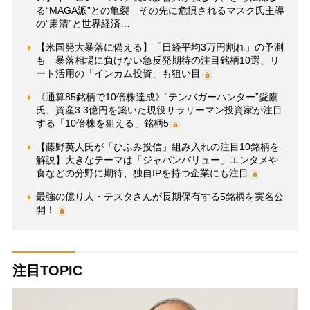
る“MAGA派”との亀裂 その先に危惧されるマスク氏主導
の“粛清”と世界経済…
【米国発大暴落に備える】「日経平均3万円割れ」の予測
も 暴落相場に負けない急反発期待の注目銘柄10選、リ
ート活用の「インカム投資」も狙い目
《通算85銘柄で10倍株達成》“テンバガーハンター”愛鷹
氏、資産3.3億円を築いた現役サラリーマン投資家が注目
する「10倍株を狙える」銘柄5
【藤野英人氏が「ひふみ投信」組み入れの注目10銘柄を
解説】大きなテーマは「ジャパンバリュー」エンタメや
食などの分野に期待、独自IPを持つ企業にも注目
最強の億り人・テスタさんが長期保有する5銘柄を実名公
開！
注目TOPIC