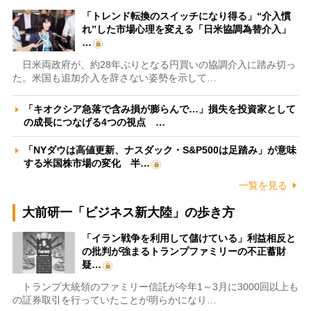
「トレンド転換のスイッチになり得る」“介入慣
れ”した市場心理を変える「日米協調為替介入」
…
日米両政府が、約28年ぶりとなる円買いの協調介入に踏み切っ
た。米国も追加介入を辞さない姿勢を示して…
「キオクシア急落で含み損が膨らんで…」損失を投資家として
の成長につなげる4つの視点 …
「NYダウは高値更新、ナスダック・S&P500は足踏み」が意味
する米国株市場の変化 半…
一覧を見る
大前研一「ビジネス新大陸」の歩き方
「イラン戦争を利用して儲けている」利益相反と
の批判が強まるトランプファミリーの不正蓄財
疑…
トランプ大統領のファミリー信託が今年1～3月に3000回以上も
の証券取引を行っていたことが明らかになり…