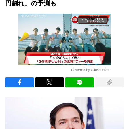
円割れ」の予測も
もっと見る
arrow_forward_ios
Powered by 
GliaStudios
Mute