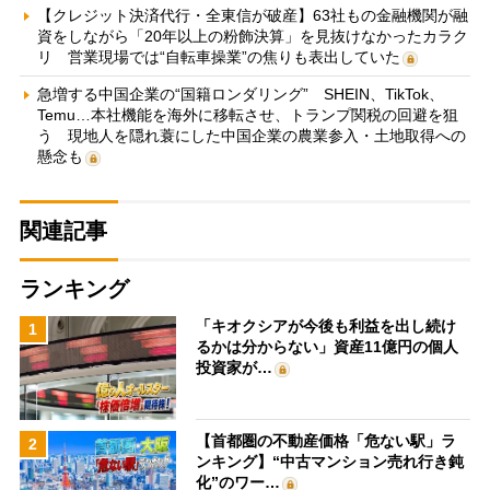
【クレジット決済代行・全東信が破産】63社もの金融機関が融
資をしながら「20年以上の粉飾決算」を見抜けなかったカラク
リ 営業現場では“自転車操業”の焦りも表出していた
急増する中国企業の“国籍ロンダリング” SHEIN、TikTok、
Temu…本社機能を海外に移転させ、トランプ関税の回避を狙
う 現地人を隠れ蓑にした中国企業の農業参入・土地取得への
懸念も
関連記事
ランキング
「キオクシアが今後も利益を出し続け
1
るかは分からない」資産11億円の個人
投資家が…
【首都圏の不動産価格「危ない駅」ラ
2
ンキング】“中古マンション売れ行き鈍
化”のワー…