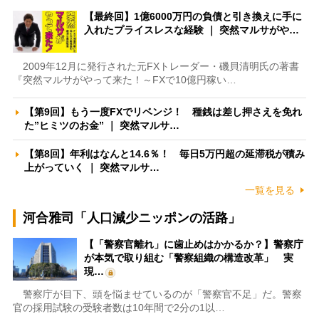
【最終回】1億6000万円の負債と引き換えに手に
入れたプライスレスな経験 ｜ 突然マルサがや…
2009年12月に発行された元FXトレーダー・磯貝清明氏の著書
『突然マルサがやって来た！～FXで10億円稼い…
【第9回】もう一度FXでリベンジ！ 種銭は差し押さえを免れ
た”ヒミツのお金” ｜ 突然マルサ…
【第8回】年利はなんと14.6％！ 毎日5万円超の延滞税が積み
上がっていく ｜ 突然マルサ…
一覧を見る
河合雅司「人口減少ニッポンの活路」
【「警察官離れ」に歯止めはかかるか？】警察庁
が本気で取り組む「警察組織の構造改革」 実
現…
警察庁が目下、頭を悩ませているのが「警察官不足」だ。警察
官の採用試験の受験者数は10年間で2分の1以…