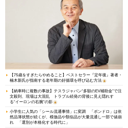
【75歳をすぎたらやめること】ベストセラー『定年後』著者・
楠木新氏が指南する老年期の好循環を呼び込む方法
【納車時に複数の事故】テスラジャパン“多額のEV補助金”で注
文殺到、現場は大混乱 トラブル続発の背後に見え隠れす
る“イーロンの右腕”の影
小学生に人気の「シール流通事情」に変調 「ボンドロ」は依
然品薄状態が続くが、模倣品や類似品が大量流通し一部で値崩
れ 「選別が本格化する時代に」