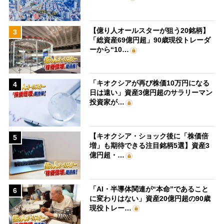
【億り人オールスターが狙う20銘柄】
3
「総資産69億円超」90歳現役トレーダ
ーから“10…
「キオクシアが再び株価10万円になる
4
日は遠い」資産3億円超のサラリーマン
投資家が…
【キオクシア・ショック後に「株価倍
5
増」も期待できる注目銘柄5選】資産3
億円超・…
「AI・半導体関連が“本命”であること
6
に変わりはない」資産20億円超の90歳
現役トレー…