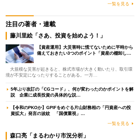
一覧を見る
注目の著者・連載
藤川里絵「さあ、投資を始めよう！」
【資産運用】大災害時に慌てないために平時から
備えておきたい3つのポイント「資産の棚卸し…
大規模な災害が起きると、株式市場が大きく動いたり、取引環
境が不安定になったりすることがある。一方…
5年ぶり改訂の「CGコード」、何が変わったのかポイントを解
説 企業に成長投資の具体的な説…
【令和のPKOか】GPIFをめぐる片山財務相の「円資産への投
資拡大」発言の波紋 「国債重視」…
一覧を見る
森口亮「まるわかり市況分析」