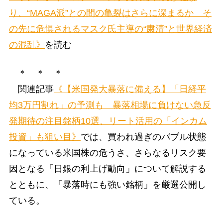
り、“MAGA派”との間の亀裂はさらに深まるか そ
の先に危惧されるマスク氏主導の“粛清”と世界経済
の混乱》
を読む
＊ ＊ ＊
関連記事
《【米国発大暴落に備える】「日経平
均3万円割れ」の予測も 暴落相場に負けない急反
発期待の注目銘柄10選、リート活用の「インカム
投資」も狙い目》
では、買われ過ぎのバブル状態
になっている米国株の危うさ、さらなるリスク要
因となる「日銀の利上げ動向」について解説する
とともに、「暴落時にも強い銘柄」を厳選公開し
ている。