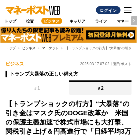
ログイン
トップ
投資
ビジネス
キャリア
ライフ
マネー
トップ
ビジネス
マーケット
【トランプショックの行方】“大暴落”の引き金
ビジネス
2025.03.17 07:02
週刊ポスト
トランプ大暴落の正しい備え方
1
2
＃
＃
【トランプショックの行方】“大暴落”の
引き金はマスク氏のDOGE改革か 米国
の保護主義加速で株式市場にも大打撃、
関税引き上げ＆円高進行で「日経平均3万