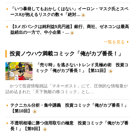
「いつ暴発してもおかしくはない」イーロン・マスク氏とスペ
ースXが抱えるリスクの数々「絶対…
【3メガバンクは純利益5兆円超】銀行、商社、ゼネコンは最高
益続出の一方で、中小企業・…
一覧を見る
投資ノウハウ満載コミック「俺がカブ番長！」
「売り時」を逃さないトレンド見極め術 投資コ
ミック「俺がカブ番長！」【第11回】
かつて投資情報雑誌「マネーポスト」にて、圧倒的な情報量が
詰め込まれた「天下無敵の株コミック」とし…
テクニカル分析・集中講義 投資コミック「俺がカブ番長！」
【第10回】
不透明相場に勝つ信用取引の極意 投資コミック「俺がカブ番
長！」【第9回】