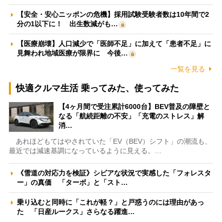
【安全・安心ニッポンの危機】採用試験受験者数は10年間で2
分の1以下に！ 出生数減がも…
【医療崩壊】人口減少で「医師不足」に加えて「患者不足」に
見舞われ地域医療が限界に 今後…
一覧を見る
快適クルマ生活 乗ってみた、使ってみた
【4ヶ月間で受注累計6000台】BEV普及の障壁と
なる「航続距離の不安」「充電のストレス」解
消…
あれほどもてはやされていた「EV（BEV）シフト」の潮流も、
最近では減速基調になっているように見える。…
《雪道の対応力を検証》シビアな状況で実感した「フォレスタ
ー」の真価 「ターボ」と「スト…
乗り込むと同時に「これが軽？」と戸惑うのには理由があっ
た 「日産ルークス」さらなる躍進…