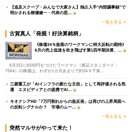
【追及スクープ・みんなで大家さん】独占入手“内部議事録”で
明かされる柳瀬健一・代表の思…
一覧を見る
古賀真人「発掘！好決算銘柄」
《株価34％急落のワークマンに特大反転の期待》
6月の売上低迷を吹き飛ばす第1四半期決算、…
6月3日に8330円をつけたワークマン（東証スタンダード・
7564）の株価は、わずか1カ月あまりで約34％下落…
三菱重工が「AIインフラの新たな主役」として再評価される気
運 エヌビディアとの提携でAI…
キオクシアHD「7万円割れからの急反発」は再びの上昇局面へ
の反転シグナルか？ 市場のムー…
一覧を見る
突然マルサがやって来た！