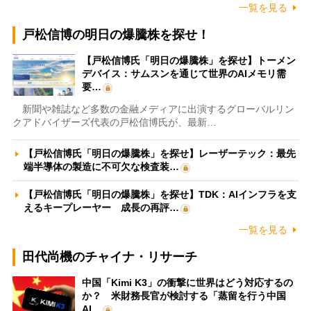
一覧を見る
戸松信博の明日の爆騰株を探せ！
【戸松信博氏「明日の爆騰株」を探せ】トーメン
デバイス：サムスンを通じて世界のAIメモリ需
要…
新聞や雑誌など多数の金融メディアに出演するグローバルリン
クアドバイザーズ代表の戸松信博氏が、最新…
【戸松信博氏「明日の爆騰株」を探せ】レーザーテック：最先
端半導体の製造に不可欠な検査装…
【戸松信博氏「明日の爆騰株」を探せ】TDK：AIインフラを支
えるキープレーヤー 成長の再評…
一覧を見る
田代尚機のチャイナ・リサーチ
中国「Kimi K3」の衝撃に世界はどう対応するの
か？ 米財務長官が検討する「蒸留を行う中国
AI…