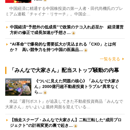
中国経済に精通する中国株投資の第一人者・田代尚機氏のプレ
ミアム連載「チャイナ・リサーチ」。中国企…
中国経済“予想外の低成長”で政策のテコ入れ必至か 経済運営
方針の修正で成長加速が予想さ…
“AI革命”で爆発的な需要拡大が見込まれる「CXO」とは何
か？ 高い競争力を持つ中国の医薬品…
一覧を見る
「みんなで大家さん」配当ストップ騒動の内幕
《ついに見えた問題の核心》「みんなで大家さ
ん」2000億円超不動産投資トラブル“異常なく
ら…
本誌『週刊ポスト』が追及してきた不動産投資商品「みんなで
大家さん」がいよいよ最終局面を迎えている…
【独走スクープ・みんなで大家さん】二転三転した“成田プロ
ジェクト”の計画変更の裏で起き…