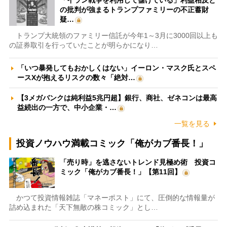
「イラン戦争を利用して儲けている」利益相反と
の批判が強まるトランプファミリーの不正蓄財
疑…
トランプ大統領のファミリー信託が今年1～3月に3000回以上も
の証券取引を行っていたことが明らかになり…
「いつ暴発してもおかしくはない」イーロン・マスク氏とスペ
ースXが抱えるリスクの数々「絶対…
【3メガバンクは純利益5兆円超】銀行、商社、ゼネコンは最高
益続出の一方で、中小企業・…
一覧を見る
投資ノウハウ満載コミック「俺がカブ番長！」
「売り時」を逃さないトレンド見極め術 投資コ
ミック「俺がカブ番長！」【第11回】
かつて投資情報雑誌「マネーポスト」にて、圧倒的な情報量が
詰め込まれた「天下無敵の株コミック」とし…