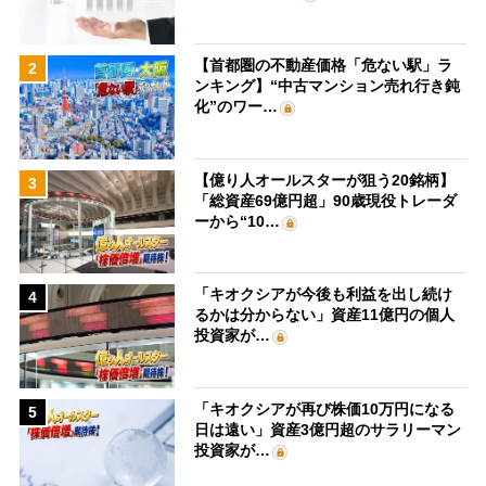
【首都圏の不動産価格「危ない駅」ラ
2
ンキング】“中古マンション売れ行き鈍
化”のワー…
【億り人オールスターが狙う20銘柄】
3
「総資産69億円超」90歳現役トレーダ
ーから“10…
「キオクシアが今後も利益を出し続け
4
るかは分からない」資産11億円の個人
投資家が…
「キオクシアが再び株価10万円になる
5
日は遠い」資産3億円超のサラリーマン
投資家が…