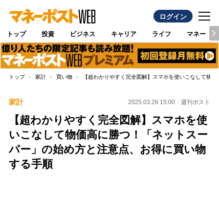
ログイン
トップ
投資
ビジネス
キャリア
ライフ
マネー
トップ
家計
買い物
【超わかりやすく完全図解】スマホを使いこなして物価
家計
2025.03.26 15:00
週刊ポスト
【超わかりやすく完全図解】スマホを使
いこなして物価高に勝つ！「ネットスー
パー」の始め方と注意点、お得に買い物
する手順
Loaded
:
88.23%
/
Unmute