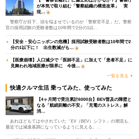
【「警察官離れ」に歯止めはかかるか？】警察庁
が本気で取り組む「警察組織の構造改革」 実
現…
警察庁が目下、頭を悩ませているのが「警察官不足」だ。警察
官の採用試験の受験者数は10年間で2分の1以…
【安全・安心ニッポンの危機】採用試験受験者数は10年間で2
分の1以下に！ 出生数減がも…
【医療崩壊】人口減少で「医師不足」に加えて「患者不足」に
見舞われ地域医療が限界に 今後…
一覧を見る
快適クルマ生活 乗ってみた、使ってみた
【4ヶ月間で受注累計6000台】BEV普及の障壁と
なる「航続距離の不安」「充電のストレス」解
消…
あれほどもてはやされていた「EV（BEV）シフト」の潮流も、
最近では減速基調になっているように見える。…