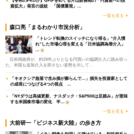
【令和のPKOか】GPIFをめぐる片山財務相の「円資産への投
資拡大」発言の波紋 「国債重視」…
一覧を見る
森口亮「まるわかり市況分析」
「トレンド転換のスイッチになり得る」“介入慣
れ”した市場心理を変える「日米協調為替介入」
…
日米両政府が、約28年ぶりとなる円買いの協調介入に踏み切っ
た。米国も追加介入を辞さない姿勢を示して…
「キオクシア急落で含み損が膨らんで…」損失を投資家として
の成長につなげる4つの視点 …
「NYダウは高値更新、ナスダック・S&P500は足踏み」が意味
する米国株市場の変化 半…
一覧を見る
大前研一「ビジネス新大陸」の歩き方