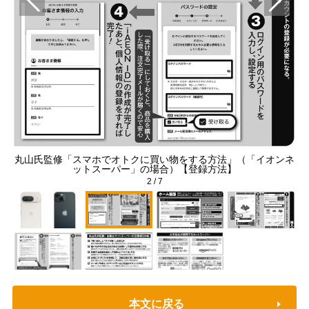
丸山氏監修「スマホでオトクに買い物をする方法」（「イオンネ
丸
ットスーパー」の場合）【登録方法】
2
/
7
本文に戻る