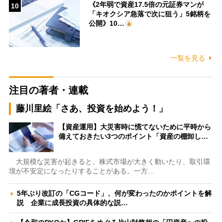
《2年弱で資産17.5倍の元証券マンが
10
「キオクシア急落で次に狙う」5銘柄を
公開》10…
一覧を見る
注目の著者・連載
藤川里絵「さあ、投資を始めよう！」
【資産運用】大災害時に慌てないために平時から
備えておきたい3つのポイント「資産の棚卸し…
大規模な災害が起きると、株式市場が大きく動いたり、取引環
境が不安定になったりすることがある。一方…
5年ぶり改訂の「CGコード」、何が変わったのかポイントを解
説 企業に成長投資の具体的な説…