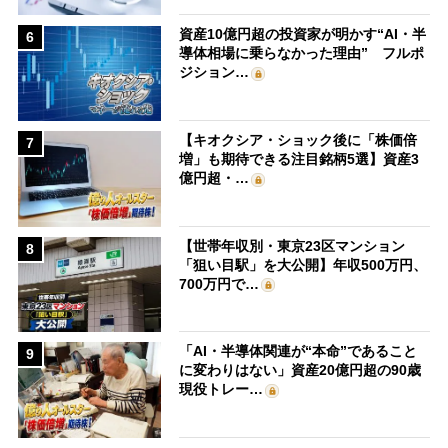
資産10億円超の投資家が明かす“AI・半
6
導体相場に乗らなかった理由” フルポ
ジション…
【キオクシア・ショック後に「株価倍
7
増」も期待できる注目銘柄5選】資産3
億円超・…
【世帯年収別・東京23区マンション
8
「狙い目駅」を大公開】年収500万円、
700万円で…
「AI・半導体関連が“本命”であること
9
に変わりはない」資産20億円超の90歳
現役トレー…