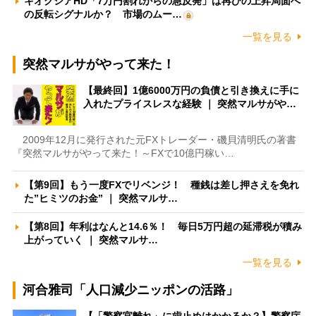
キオクシアHD「7万円割れからの急反発」は再びの上昇局面へ
の反転シグナルか？ 市場のムー…
一覧を見る
突然マルサがやって来た！
【最終回】1億6000万円の負債と引き換えに手に
入れたプライスレスな経験 ｜ 突然マルサがや…
2009年12月に発行された元FXトレーダー・磯貝清明氏の著書
『突然マルサがやって来た！～FXで10億円稼い…
【第9回】もう一度FXでリベンジ！ 種銭は差し押さえを免れ
た”ヒミツのお金” ｜ 突然マルサ…
【第8回】年利はなんと14.6％！ 毎日5万円超の延滞税が積み
上がっていく ｜ 突然マルサ…
一覧を見る
河合雅司「人口減少ニッポンの活路」