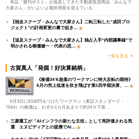
本誌『週刊ポスト』が追及してきた不動産投資商品「みんなで
大家さん」がいよいよ最終局面を迎えている…
【独走スクープ・みんなで大家さん】二転三転した“成田プロ
ジェクト”の計画変更の裏で起き…
【追及スクープ・みんなで大家さん】独占入手“内部議事録”で
明かされる柳瀬健一・代表の思…
一覧を見る
古賀真人「発掘！好決算銘柄」
《株価34％急落のワークマンに特大反転の期待》
6月の売上低迷を吹き飛ばす第1四半期決算、…
6月3日に8330円をつけたワークマン（東証スタンダード・
7564）の株価は、わずか1カ月あまりで約34％下落…
三菱重工が「AIインフラの新たな主役」として再評価される気
運 エヌビディアとの提携でAI…