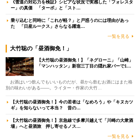
《雪道の対応力を検証》シビアな状況で実感した「フォレスタ
ー」の真価 「ターボ」と「スト…
乗り込むと同時に「これが軽？」と戸惑うのには理由があっ
た 「日産ルークス」さらなる躍進…
一覧を見る
大竹聡の「昼酒御免！」
【大竹聡の昼酒御免！】「ネグローニ」「山崎」
「マンハッタン」新宿三丁目の隠れ家バーで1…
お酒はいつ飲んでもいいものだが、昼から飲むお酒にはまた格
別の味わいがある――。ライター・作家の大竹…
【大竹聡の昼酒御免！】今の若者は「なめろう」や「キヌカツ
ギ」を知らないって本当？ 昔の…
【大竹聡の昼酒御免！】京急線で多摩川越えて「川崎の大衆酒
場」へと昼酒旅 押し寄せるノス…
一覧を見る