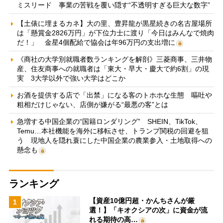
ミスリード 事業の苦戦を覆い隠す“不透明すぎる巨大な数字”
【土俵に埋まるカネ】大の里、豊昇龍が黒星続きの名古屋場所
は「懸賞金2826万円」が下位力士に渡り「今日はみんなで焼肉
だ！」 金星4個配給で協会は年96万円の支出増に
《商社の大学別就職者数ランキングを解剖》三菱商事、三井物
産、住友商事への就職者は「東大・早大・慶大で約6割」の現
実 3大学以外で強い大学はどこか
お酒を提供する店で「出禁」になる客のトホホな生態 嘔吐や
粗相だけじゃない、店側が嫌がる“最悪の客”とは
急増する中国企業の“国籍ロンダリング” SHEIN、TikTok、
Temu…本社機能を海外に移転させ、トランプ関税の回避を狙
う 現地人を隠れ蓑にした中国企業の農業参入・土地取得への
懸念も
ランキング
【資産10億円超・かんちさんが厳
1
選！】「キオクシアの次」に資金が流
れる期待の高…