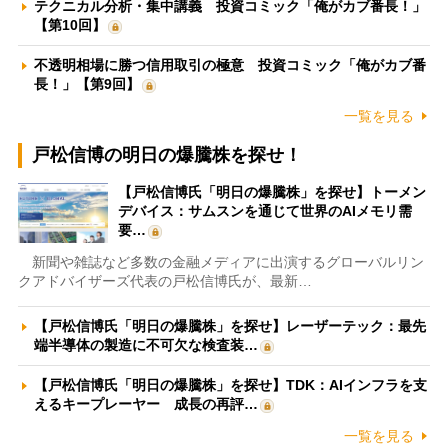
テクニカル分析・集中講義 投資コミック「俺がカブ番長！」
【第10回】
不透明相場に勝つ信用取引の極意 投資コミック「俺がカブ番
長！」【第9回】
一覧を見る
戸松信博の明日の爆騰株を探せ！
【戸松信博氏「明日の爆騰株」を探せ】トーメン
デバイス：サムスンを通じて世界のAIメモリ需
要…
新聞や雑誌など多数の金融メディアに出演するグローバルリン
クアドバイザーズ代表の戸松信博氏が、最新…
【戸松信博氏「明日の爆騰株」を探せ】レーザーテック：最先
端半導体の製造に不可欠な検査装…
【戸松信博氏「明日の爆騰株」を探せ】TDK：AIインフラを支
えるキープレーヤー 成長の再評…
一覧を見る