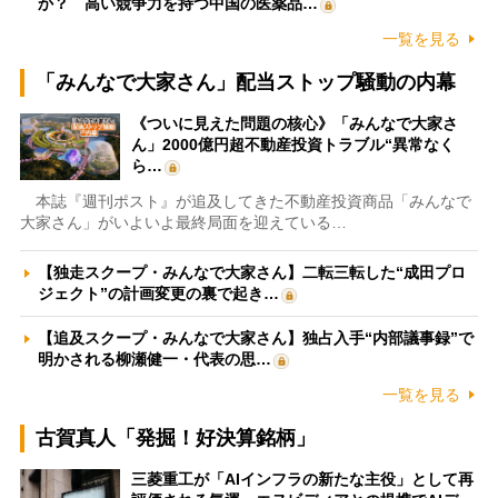
か？ 高い競争力を持つ中国の医薬品…
一覧を見る
「みんなで大家さん」配当ストップ騒動の内幕
《ついに見えた問題の核心》「みんなで大家さ
ん」2000億円超不動産投資トラブル“異常なく
ら…
本誌『週刊ポスト』が追及してきた不動産投資商品「みんなで
大家さん」がいよいよ最終局面を迎えている…
【独走スクープ・みんなで大家さん】二転三転した“成田プロ
ジェクト”の計画変更の裏で起き…
【追及スクープ・みんなで大家さん】独占入手“内部議事録”で
明かされる柳瀬健一・代表の思…
一覧を見る
古賀真人「発掘！好決算銘柄」
三菱重工が「AIインフラの新たな主役」として再