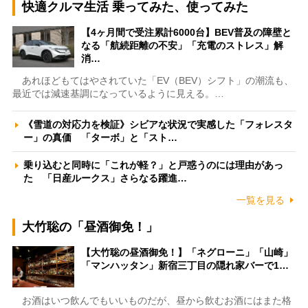
快適クルマ生活 乗ってみた、使ってみた
【4ヶ月間で受注累計6000台】BEV普及の障壁と
なる「航続距離の不安」「充電のストレス」解
消…
あれほどもてはやされていた「EV（BEV）シフト」の潮流も、
最近では減速基調になっているように見える。…
《雪道の対応力を検証》シビアな状況で実感した「フォレスタ
ー」の真価 「ターボ」と「スト…
乗り込むと同時に「これが軽？」と戸惑うのには理由があっ
た 「日産ルークス」さらなる躍進…
一覧を見る
大竹聡の「昼酒御免！」
【大竹聡の昼酒御免！】「ネグローニ」「山崎」
「マンハッタン」新宿三丁目の隠れ家バーで1…
お酒はいつ飲んでもいいものだが、昼から飲むお酒にはまた格