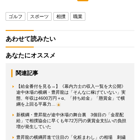
ゴルフ
スポーツ
相撲
職業
あわせて読みたい
あなたにオススメ
関連記事
【給金番付を見る→】《幕内力士の収入一覧を大公開》
途中休場の横綱・豊昇龍は「そんなに稼げていない」実
態、年収は4600万円＋α、「持ち給金」「懸賞金」で横
綱を上回る平幕力…
新横綱・豊昇龍が途中休場の舞台裏 3個目の「金星配
給」で相撲協会に早くも年72万円の褒賞金支払いの負担
増が発生していた
豊昇龍の横綱昇進で注目の「化粧まわし」の相場 刺繍