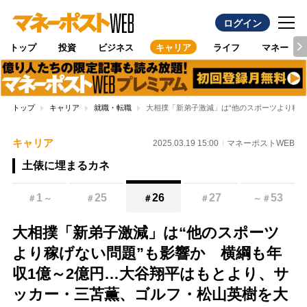
ログイン
トップ
投資
ビジネス
キャリア
ライフ
マネー
トップ
キャリア
就職・転職
大相撲「新弟子激減」は“他のスポーツより稼
キャリア
2025.03.19 15:00
マネーポストWEB
土俵に埋まるカネ
1
25
26
27
53
＃
～
＃
＃
＃
～
＃
大相撲「新弟子激減」は“他のスポーツ
より稼げない問題”も影響か 横綱も年
収1億～2億円…大谷翔平はもとより、サ
ッカー・三苫薫、ゴルフ・松山英樹を大