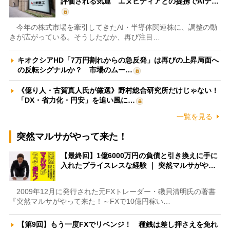
評価される気運 エヌビディアとの提携でAIデ…
今年の株式市場を牽引してきたAI・半導体関連株に、調整の動
きが広がっている。そうしたなか、再び注目…
キオクシアHD「7万円割れからの急反発」は再びの上昇局面へ
の反転シグナルか？ 市場のムー…
《億り人・古賀真人氏が厳選》野村総合研究所だけじゃない！
「DX・省力化・円安」を追い風に…
一覧を見る
突然マルサがやって来た！
【最終回】1億6000万円の負債と引き換えに手に
入れたプライスレスな経験 ｜ 突然マルサがや…
2009年12月に発行された元FXトレーダー・磯貝清明氏の著書
『突然マルサがやって来た！～FXで10億円稼い…
【第9回】もう一度FXでリベンジ！ 種銭は差し押さえを免れ