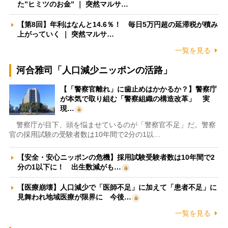
た”ヒミツのお金” ｜ 突然マルサ…
【第8回】年利はなんと14.6％！ 毎日5万円超の延滞税が積み
上がっていく ｜ 突然マルサ…
一覧を見る
河合雅司「人口減少ニッポンの活路」
【「警察官離れ」に歯止めはかかるか？】警察庁
が本気で取り組む「警察組織の構造改革」 実
現…
警察庁が目下、頭を悩ませているのが「警察官不足」だ。警察
官の採用試験の受験者数は10年間で2分の1以…
【安全・安心ニッポンの危機】採用試験受験者数は10年間で2
分の1以下に！ 出生数減がも…
【医療崩壊】人口減少で「医師不足」に加えて「患者不足」に
見舞われ地域医療が限界に 今後…
一覧を見る