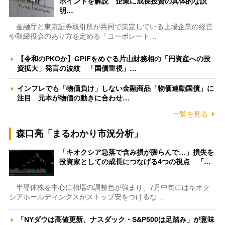
ポイントを解説 企業に成長投資の具体的な説
明…
金融庁と東京証券取引所が共同で策定している上場企業の経営
や取締役会のあり方を定める「コーポレート…
【令和のPKOか】GPIFをめぐる片山財務相の「円資産への投
資拡大」発言の波紋 「国債重視」…
インフレでも「物価負け」しない金融商品「物価連動国債」に
注目 元本が物価の動きに合わせ…
一覧を見る
森口亮「まるわかり市況分析」
「キオクシア急落で含み損が膨らんで…」損失を
投資家としての成長につなげる4つの視点 「…
半導体株を中心に相場の調整色が強まり、7月中旬にはキオク
シアホールディングスがストップ安をつけるな…
「NYダウは高値更新、ナスダック・S&P500は足踏み」が意味