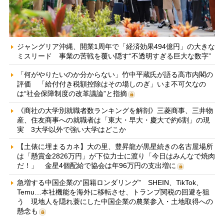
ジャングリア沖縄、開業1周年で「経済効果494億円」の大きな
ミスリード 事業の苦戦を覆い隠す“不透明すぎる巨大な数字”
「何がやりたいのか分からない」竹中平蔵氏が語る高市内閣の
評価 「給付付き税額控除はその場しのぎ」いま不可欠なの
は“社会保障制度の改革議論”と指摘
《商社の大学別就職者数ランキングを解剖》三菱商事、三井物
産、住友商事への就職者は「東大・早大・慶大で約6割」の現
実 3大学以外で強い大学はどこか
【土俵に埋まるカネ】大の里、豊昇龍が黒星続きの名古屋場所
は「懸賞金2826万円」が下位力士に渡り「今日はみんなで焼肉
だ！」 金星4個配給で協会は年96万円の支出増に
急増する中国企業の“国籍ロンダリング” SHEIN、TikTok、
Temu…本社機能を海外に移転させ、トランプ関税の回避を狙
う 現地人を隠れ蓑にした中国企業の農業参入・土地取得への
懸念も