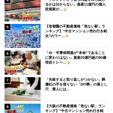
4
るかは分からない」資産11億円の個人
投資家が…
【首都圏の不動産価格「危ない駅」ラ
5
ンキング】“中古マンション売れ行き鈍
化”のワー…
「AI・半導体関連が“本命”であること
6
に変わりはない」資産20億円超の90歳
現役トレー…
「失敗すると取り返しがつかない」葬
7
儀社の手を借りない「DIY葬」の落とし
穴 素人には…
【大阪の不動産価格「危ない駅」ラン
8
キング】“中古マンション売れ行き鈍