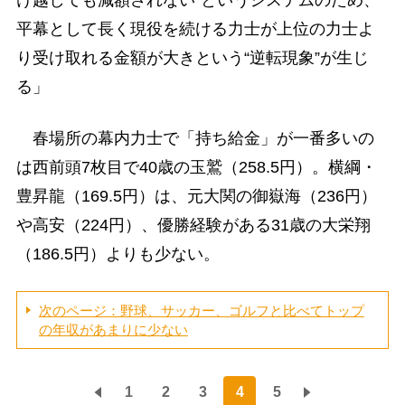
平幕として長く現役を続ける力士が上位の力士よ
り受け取れる金額が大きという“逆転現象”が生じ
る」
春場所の幕内力士で「持ち給金」が一番多いの
は西前頭7枚目で40歳の玉鷲（258.5円）。横綱・
豊昇龍（169.5円）は、元大関の御嶽海（236円）
や高安（224円）、優勝経験がある31歳の大栄翔
（186.5円）よりも少ない。
次のページ：野球、サッカー、ゴルフと比べてトップ
の年収があまりに少ない
1
2
3
4
5