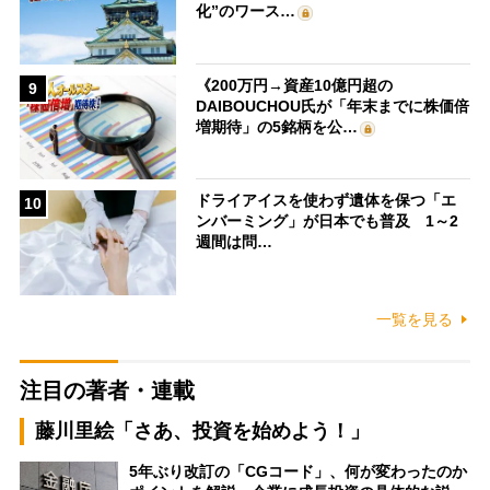
化”のワース…
《200万円→資産10億円超の
9
DAIBOUCHOU氏が「年末までに株価倍
増期待」の5銘柄を公…
ドライアイスを使わず遺体を保つ「エ
10
ンバーミング」が日本でも普及 1～2
週間は問…
一覧を見る
注目の著者・連載
藤川里絵「さあ、投資を始めよう！」
5年ぶり改訂の「CGコード」、何が変わったのか