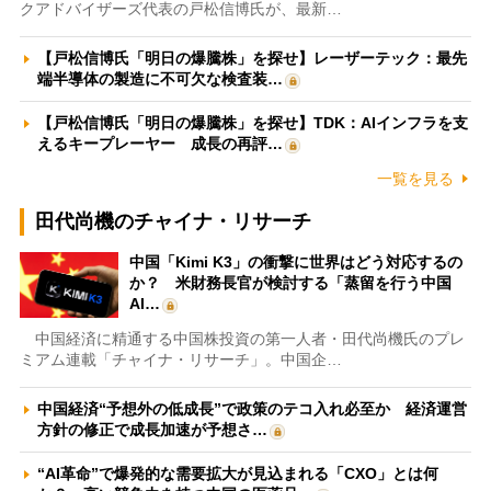
クアドバイザーズ代表の戸松信博氏が、最新…
【戸松信博氏「明日の爆騰株」を探せ】レーザーテック：最先
端半導体の製造に不可欠な検査装…
【戸松信博氏「明日の爆騰株」を探せ】TDK：AIインフラを支
えるキープレーヤー 成長の再評…
一覧を見る
田代尚機のチャイナ・リサーチ
中国「Kimi K3」の衝撃に世界はどう対応するの
か？ 米財務長官が検討する「蒸留を行う中国
AI…
中国経済に精通する中国株投資の第一人者・田代尚機氏のプレ
ミアム連載「チャイナ・リサーチ」。中国企…
中国経済“予想外の低成長”で政策のテコ入れ必至か 経済運営
方針の修正で成長加速が予想さ…
“AI革命”で爆発的な需要拡大が見込まれる「CXO」とは何