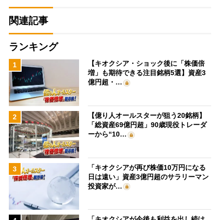
関連記事
ランキング
【キオクシア・ショック後に「株価倍
1
増」も期待できる注目銘柄5選】資産3
億円超・…
【億り人オールスターが狙う20銘柄】
2
「総資産69億円超」90歳現役トレーダ
ーから“10…
「キオクシアが再び株価10万円になる
3
日は遠い」資産3億円超のサラリーマン
投資家が…
「キオクシアが今後も利益を出し続け