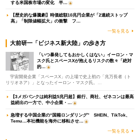
する米国株市場の変化 半…
【歴史的な爆騰劇】時価総額10兆円企業が「2連続ストップ
高」「制限値幅拡大」の衝撃 フ…
一覧を見る
大前研一「ビジネス新大陸」の歩き方
「いつ暴発してもおかしくはない」イーロン・マ
スク氏とスペースXが抱えるリスクの数々「絶対
的…
宇宙開発企業「スペースX」の上場で史上初の「兆万長者（ト
リリオネア）」となったイーロン・マスク氏。…
【3メガバンクは純利益5兆円超】銀行、商社、ゼネコンは最高
益続出の一方で、中小企業・…
急増する中国企業の“国籍ロンダリング” SHEIN、TikTok、
Temu…本社機能を海外に移転させ…
一覧を見る