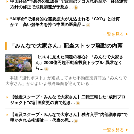
中国経済“予想外の低成長”で政策のテコ入れ必至か 経済運営
方針の修正で成長加速が予想さ…
“AI革命”で爆発的な需要拡大が見込まれる「CXO」とは何
か？ 高い競争力を持つ中国の医薬品…
一覧を見る
「みんなで大家さん」配当ストップ騒動の内幕
《ついに見えた問題の核心》「みんなで大家さ
ん」2000億円超不動産投資トラブル“異常なく
ら…
本誌『週刊ポスト』が追及してきた不動産投資商品「みんなで
大家さん」がいよいよ最終局面を迎えている…
【独走スクープ・みんなで大家さん】二転三転した“成田プロ
ジェクト”の計画変更の裏で起き…
【追及スクープ・みんなで大家さん】独占入手“内部議事録”で
明かされる柳瀬健一・代表の思…
一覧を見る