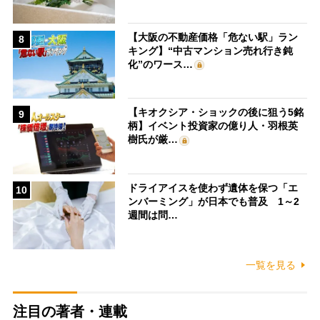
【大阪の不動産価格「危ない駅」ラン
8
キング】“中古マンション売れ行き鈍
化”のワース…
【キオクシア・ショックの後に狙う5銘
9
柄】イベント投資家の億り人・羽根英
樹氏が厳…
ドライアイスを使わず遺体を保つ「エ
10
ンバーミング」が日本でも普及 1～2
週間は問…
一覧を見る
注目の著者・連載