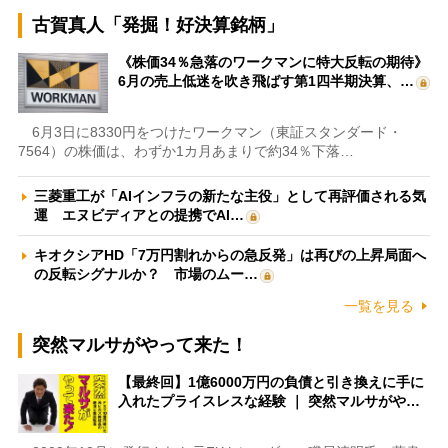
古賀真人「発掘！好決算銘柄」
《株価34％急落のワークマンに特大反転の期待》
6月の売上低迷を吹き飛ばす第1四半期決算、…
6月3日に8330円をつけたワークマン（東証スタンダード・
7564）の株価は、わずか1カ月あまりで約34％下落…
三菱重工が「AIインフラの新たな主役」として再評価される気
運 エヌビディアとの提携でAI…
キオクシアHD「7万円割れからの急反発」は再びの上昇局面へ
の反転シグナルか？ 市場のムー…
一覧を見る
突然マルサがやって来た！
【最終回】1億6000万円の負債と引き換えに手に
入れたプライスレスな経験 ｜ 突然マルサがや…