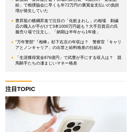
給」で相撲協会に早くも年72万円の褒賞金支払いの負担
増が発生していた
豊昇龍の横綱昇進で注目の「化粧まわし」の相場 刺繍
店の職人が手がけて3本1000万円超も？大手百貨店の呉
服売り場で注文し、「納期は半年から1年後」
“万年警部”『相棒』杉下右京の年収は？ 警察官「キャリ
アとノンキャリア」の出世と給料格差の仕組み
「生涯獲得賞金876億円」で武豊が手にする収入は？ 競
馬騎手たちの凄まじいマネー格差
注目TOPIC