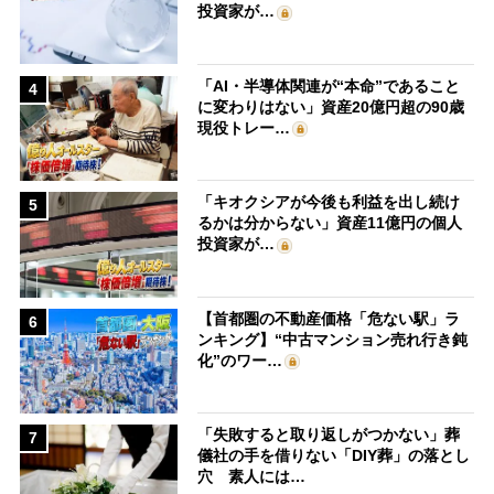
投資家が…
「AI・半導体関連が“本命”であること
4
に変わりはない」資産20億円超の90歳
現役トレー…
「キオクシアが今後も利益を出し続け
5
るかは分からない」資産11億円の個人
投資家が…
【首都圏の不動産価格「危ない駅」ラ
6
ンキング】“中古マンション売れ行き鈍
化”のワー…
「失敗すると取り返しがつかない」葬
7
儀社の手を借りない「DIY葬」の落とし
穴 素人には…