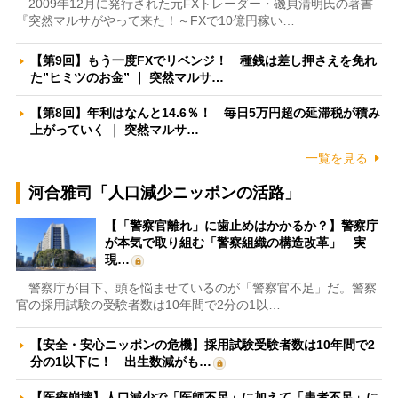
2009年12月に発行された元FXトレーダー・磯貝清明氏の著書
『突然マルサがやって来た！～FXで10億円稼い…
【第9回】もう一度FXでリベンジ！ 種銭は差し押さえを免れ
た”ヒミツのお金” ｜ 突然マルサ…
【第8回】年利はなんと14.6％！ 毎日5万円超の延滞税が積み
上がっていく ｜ 突然マルサ…
一覧を見る
河合雅司「人口減少ニッポンの活路」
【「警察官離れ」に歯止めはかかるか？】警察庁
が本気で取り組む「警察組織の構造改革」 実
現…
警察庁が目下、頭を悩ませているのが「警察官不足」だ。警察
官の採用試験の受験者数は10年間で2分の1以…
【安全・安心ニッポンの危機】採用試験受験者数は10年間で2
分の1以下に！ 出生数減がも…
【医療崩壊】人口減少で「医師不足」に加えて「患者不足」に