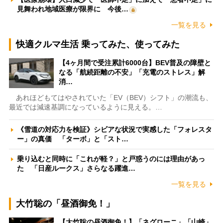
見舞われ地域医療が限界に 今後…
一覧を見る
快適クルマ生活 乗ってみた、使ってみた
【4ヶ月間で受注累計6000台】BEV普及の障壁と
なる「航続距離の不安」「充電のストレス」解
消…
あれほどもてはやされていた「EV（BEV）シフト」の潮流も、
最近では減速基調になっているように見える。…
《雪道の対応力を検証》シビアな状況で実感した「フォレスタ
ー」の真価 「ターボ」と「スト…
乗り込むと同時に「これが軽？」と戸惑うのには理由があっ
た 「日産ルークス」さらなる躍進…
一覧を見る
大竹聡の「昼酒御免！」
【大竹聡の昼酒御免！】「ネグローニ」「山崎」