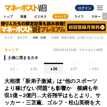
ログイン
トップ
投資
ビジネス
キャリア
ライフ
マネー
トップ
キャリア
就職・転職
大相撲「新弟子激減」は“他のスポーツより稼
キャリア
2025.03.19 15:00
マネーポストWEB
土俵に埋まるカネ
1
25
26
27
53
＃
～
＃
＃
＃
～
＃
大相撲「新弟子激減」は“他のスポーツ
より稼げない問題”も影響か 横綱も年
収1億～2億円…大谷翔平はもとより、サ
ッカー・三苫薫、ゴルフ・松山英樹を大