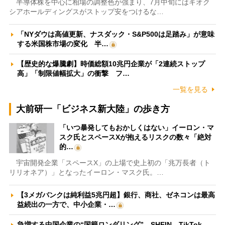
半導体株を中心に相場の調整色が強まり、7月中旬にはキオク
シアホールディングスがストップ安をつけるな…
「NYダウは高値更新、ナスダック・S&P500は足踏み」が意味
する米国株市場の変化 半…
【歴史的な爆騰劇】時価総額10兆円企業が「2連続ストップ
高」「制限値幅拡大」の衝撃 フ…
一覧を見る
大前研一「ビジネス新大陸」の歩き方
「いつ暴発してもおかしくはない」イーロン・マ
スク氏とスペースXが抱えるリスクの数々「絶対
的…
宇宙開発企業「スペースX」の上場で史上初の「兆万長者（ト
リリオネア）」となったイーロン・マスク氏。…
【3メガバンクは純利益5兆円超】銀行、商社、ゼネコンは最高
益続出の一方で、中小企業・…
急増する中国企業の“国籍ロンダリング” SHEIN、TikTok、