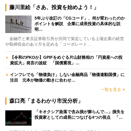
藤川里絵「さあ、投資を始めよう！」
5年ぶり改訂の「CGコード」、何が変わったのか
ポイントを解説 企業に成長投資の具体的な説
明…
金融庁と東京証券取引所が共同で策定している上場企業の経営
や取締役会のあり方を定める「コーポレート…
【令和のPKOか】GPIFをめぐる片山財務相の「円資産への投
資拡大」発言の波紋 「国債重視」…
インフレでも「物価負け」しない金融商品「物価連動国債」に
注目 元本が物価の動きに合わせ…
一覧を見る
森口亮「まるわかり市況分析」
「キオクシア急落で含み損が膨らんで…」損失を
投資家としての成長につなげる4つの視点 「…