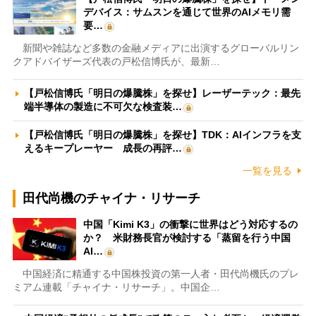
デバイス：サムスンを通じて世界のAIメモリ需
要…
新聞や雑誌など多数の金融メディアに出演するグローバルリン
クアドバイザーズ代表の戸松信博氏が、最新…
【戸松信博氏「明日の爆騰株」を探せ】レーザーテック：最先
端半導体の製造に不可欠な検査装…
【戸松信博氏「明日の爆騰株」を探せ】TDK：AIインフラを支
えるキープレーヤー 成長の再評…
一覧を見る
田代尚機のチャイナ・リサーチ
中国「Kimi K3」の衝撃に世界はどう対応するの
か？ 米財務長官が検討する「蒸留を行う中国
AI…
中国経済に精通する中国株投資の第一人者・田代尚機氏のプレ
ミアム連載「チャイナ・リサーチ」。中国企…