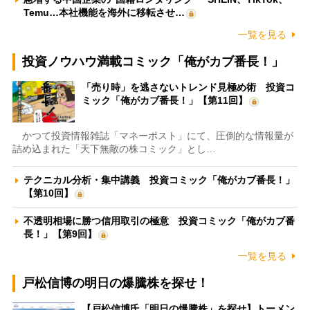
Temu…本社機能を海外に移転させ…
一覧を見る
投資ノウハウ満載コミック「俺がカブ番長！」
「売り時」を逃さないトレンド見極め術 投資コ
ミック「俺がカブ番長！」【第11回】
かつて投資情報雑誌「マネーポスト」にて、圧倒的な情報量が
詰め込まれた「天下無敵の株コミック」とし…
テクニカル分析・集中講義 投資コミック「俺がカブ番長！」
【第10回】
不透明相場に勝つ信用取引の極意 投資コミック「俺がカブ番
長！」【第9回】
一覧を見る
戸松信博の明日の爆騰株を探せ！
【戸松信博氏「明日の爆騰株」を探せ】トーメン