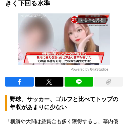
きく下回る水準
もっと見る
arrow_forward_ios
Powered by 
GliaStudios
Mute
野球、サッカー、ゴルフと比べてトップの
年収があまりに少ない
「横綱や大関は懸賞金も多く獲得するし、幕内優