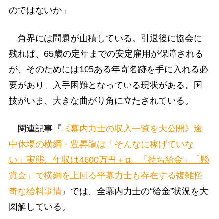
のではないか」
角界には問題が山積している。引退後に協会に
残れば、65歳の定年までの安定雇用が保障される
が、そのためには105ある年寄名跡を手に入れる必
要があり、入手困難となっている現状がある。国
技がいま、大きな曲がり角に立たされている。
関連記事『
《幕内力士の収入一覧を大公開》途
中休場の横綱・豊昇龍は「そんなに稼げていな
い」実態、年収は4600万円＋α、「持ち給金」「懸
賞金」で横綱を上回る平幕力士も存在する複雑怪
奇な給料事情
』では、全幕内力士の“給金”状況を大
図解している。