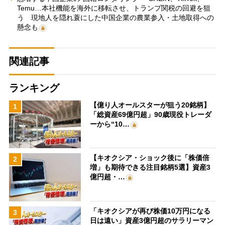
Temu…本社機能を海外に移転させ、トランプ関税の回避を狙
う 現地人を隠れ蓑にした中国企業の農業参入・土地取得への
懸念も
関連記事
ランキング
【億り人オールスターが狙う20銘柄】
1
「総資産69億円超」90歳現役トレーダ
ーから“10…
【キオクシア・ショック後に「株価倍
2
増」も期待できる注目銘柄5選】資産3
億円超・…
「キオクシアが再び株価10万円になる
3
日は遠い」資産3億円超のサラリーマン