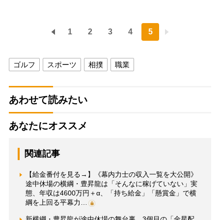
1
2
3
4
5
ゴルフ
スポーツ
相撲
職業
あわせて読みたい
あなたにオススメ
関連記事
【給金番付を見る→】《幕内力士の収入一覧を大公開》
途中休場の横綱・豊昇龍は「そんなに稼げていない」実
態、年収は4600万円＋α、「持ち給金」「懸賞金」で横
綱を上回る平幕力…
新横綱・豊昇龍が途中休場の舞台裏 3個目の「金星配