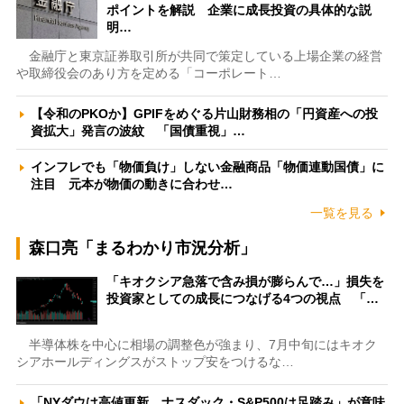
ポイントを解説 企業に成長投資の具体的な説
明…
金融庁と東京証券取引所が共同で策定している上場企業の経営
や取締役会のあり方を定める「コーポレート…
【令和のPKOか】GPIFをめぐる片山財務相の「円資産への投
資拡大」発言の波紋 「国債重視」…
インフレでも「物価負け」しない金融商品「物価連動国債」に
注目 元本が物価の動きに合わせ…
一覧を見る
森口亮「まるわかり市況分析」
「キオクシア急落で含み損が膨らんで…」損失を
投資家としての成長につなげる4つの視点 「…
半導体株を中心に相場の調整色が強まり、7月中旬にはキオク
シアホールディングスがストップ安をつけるな…
「NYダウは高値更新、ナスダック・S&P500は足踏み」が意味