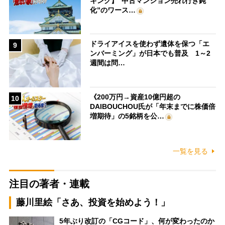
キング】“中古マンション売れ行き鈍
化”のワース…
ドライアイスを使わず遺体を保つ「エ
9
ンバーミング」が日本でも普及 1～2
週間は問…
《200万円→資産10億円超の
10
DAIBOUCHOU氏が「年末までに株価倍
増期待」の5銘柄を公…
一覧を見る
注目の著者・連載
藤川里絵「さあ、投資を始めよう！」
5年ぶり改訂の「CGコード」、何が変わったのか