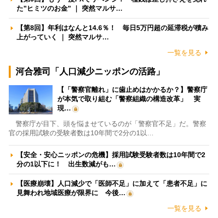
た”ヒミツのお金” ｜ 突然マルサ…
【第8回】年利はなんと14.6％！ 毎日5万円超の延滞税が積み
上がっていく ｜ 突然マルサ…
一覧を見る
河合雅司「人口減少ニッポンの活路」
【「警察官離れ」に歯止めはかかるか？】警察庁
が本気で取り組む「警察組織の構造改革」 実
現…
警察庁が目下、頭を悩ませているのが「警察官不足」だ。警察
官の採用試験の受験者数は10年間で2分の1以…
【安全・安心ニッポンの危機】採用試験受験者数は10年間で2
分の1以下に！ 出生数減がも…
【医療崩壊】人口減少で「医師不足」に加えて「患者不足」に
見舞われ地域医療が限界に 今後…
一覧を見る