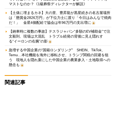
マストなのか？《1級葬祭ディレクターが解説》
【土俵に埋まるカネ】大の里、豊昇龍が黒星続きの名古屋場所
は「懸賞金2826万円」が下位力士に渡り「今日はみんなで焼肉
だ！」 金星4個配給で協会は年96万円の支出増に
【納車時に複数の事故】テスラジャパン“多額のEV補助金”で注
文殺到、現場は大混乱 トラブル続発の背後に見え隠れす
る“イーロンの右腕”の影
急増する中国企業の“国籍ロンダリング” SHEIN、TikTok、
Temu…本社機能を海外に移転させ、トランプ関税の回避を狙
う 現地人を隠れ蓑にした中国企業の農業参入・土地取得への
懸念も
関連記事