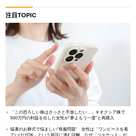
注目TOPIC
「この恐ろしい株はさっさと手放したい…」キオクシア株で
500万円の利益を出した女性が“夢よもう一度”と再購入
猛暑のお葬式で悩ましい“喪服問題” 女性は「ワンピースを着
ていけばOK」という俗説に潜む誤解、なぜ「ジャケット」が