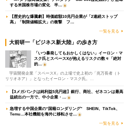
する米国株市場の変化 半…
【歴史的な爆騰劇】時価総額10兆円企業が「2連続ストップ
高」「制限値幅拡大」の衝撃 フ…
一覧を見る
大前研一「ビジネス新大陸」の歩き方
「いつ暴発してもおかしくはない」イーロン・マ
スク氏とスペースXが抱えるリスクの数々「絶対
的…
宇宙開発企業「スペースX」の上場で史上初の「兆万長者（ト
リリオネア）」となったイーロン・マスク氏。…
【3メガバンクは純利益5兆円超】銀行、商社、ゼネコンは最高
益続出の一方で、中小企業・…
急増する中国企業の“国籍ロンダリング” SHEIN、TikTok、
Temu…本社機能を海外に移転させ…
一覧を見る