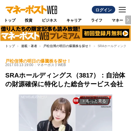
ログイン
トップ
投資
ビジネス
キャリア
ライフ
マネー
トップ
連載・著者
戸松信博の明日の爆騰株を探せ！
SRAホールディングス
戸松信博の明日の爆騰株を探せ！
2017.03.13 19:00
マネーポストWEB
SRAホールディングス（3817）：自治体
の財源確保に特化した総合サービス会社
もっと見る
arrow_forward_ios