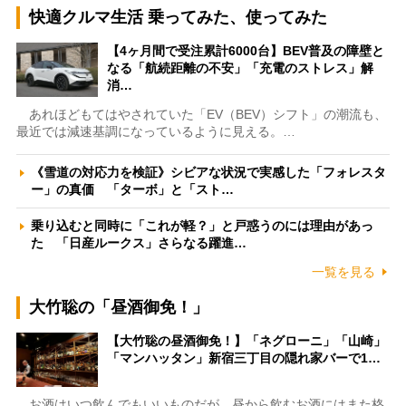
快適クルマ生活 乗ってみた、使ってみた
【4ヶ月間で受注累計6000台】BEV普及の障壁と
なる「航続距離の不安」「充電のストレス」解
消…
あれほどもてはやされていた「EV（BEV）シフト」の潮流も、
最近では減速基調になっているように見える。…
《雪道の対応力を検証》シビアな状況で実感した「フォレスタ
ー」の真価 「ターボ」と「スト…
乗り込むと同時に「これが軽？」と戸惑うのには理由があっ
た 「日産ルークス」さらなる躍進…
一覧を見る
大竹聡の「昼酒御免！」
【大竹聡の昼酒御免！】「ネグローニ」「山崎」
「マンハッタン」新宿三丁目の隠れ家バーで1…
お酒はいつ飲んでもいいものだが、昼から飲むお酒にはまた格