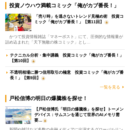
投資ノウハウ満載コミック「俺がカブ番長！」
「売り時」を逃さないトレンド見極め術 投資コ
ミック「俺がカブ番長！」【第11回】
かつて投資情報雑誌「マネーポスト」にて、圧倒的な情報量が
詰め込まれた「天下無敵の株コミック」とし…
テクニカル分析・集中講義 投資コミック「俺がカブ番長！」
【第10回】
不透明相場に勝つ信用取引の極意 投資コミック「俺がカブ番
長！」【第9回】
一覧を見る
戸松信博の明日の爆騰株を探せ！
【戸松信博氏「明日の爆騰株」を探せ】トーメン
デバイス：サムスンを通じて世界のAIメモリ需
要…
新聞や雑誌など多数の金融メディアに出演するグローバルリン