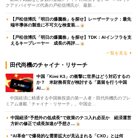
クアドバイザーズ代表の戸松信博氏が、最新…
【戸松信博氏「明日の爆騰株」を探せ】レーザーテック：最先
端半導体の製造に不可欠な検査装…
【戸松信博氏「明日の爆騰株」を探せ】TDK：AIインフラを支
えるキープレーヤー 成長の再評…
一覧を見る
田代尚機のチャイナ・リサーチ
中国「Kimi K3」の衝撃に世界はどう対応するの
か？ 米財務長官が検討する「蒸留を行う中国
AI…
中国経済に精通する中国株投資の第一人者・田代尚機氏のプレ
ミアム連載「チャイナ・リサーチ」。中国企…
中国経済“予想外の低成長”で政策のテコ入れ必至か 経済運営
方針の修正で成長加速が予想さ…
“AI革命”で爆発的な需要拡大が見込まれる「CXO」とは何