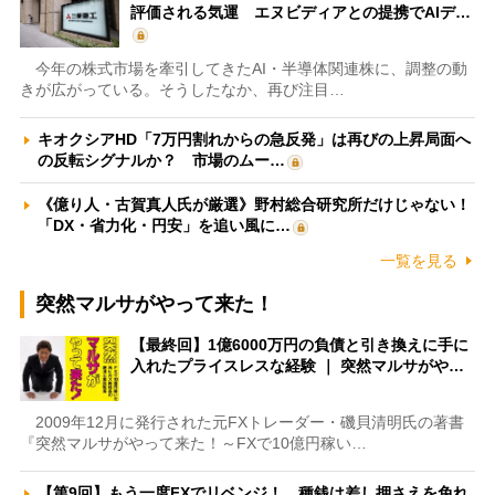
評価される気運 エヌビディアとの提携でAIデ…
今年の株式市場を牽引してきたAI・半導体関連株に、調整の動
きが広がっている。そうしたなか、再び注目…
キオクシアHD「7万円割れからの急反発」は再びの上昇局面へ
の反転シグナルか？ 市場のムー…
《億り人・古賀真人氏が厳選》野村総合研究所だけじゃない！
「DX・省力化・円安」を追い風に…
一覧を見る
突然マルサがやって来た！
【最終回】1億6000万円の負債と引き換えに手に
入れたプライスレスな経験 ｜ 突然マルサがや…
2009年12月に発行された元FXトレーダー・磯貝清明氏の著書
『突然マルサがやって来た！～FXで10億円稼い…
【第9回】もう一度FXでリベンジ！ 種銭は差し押さえを免れ