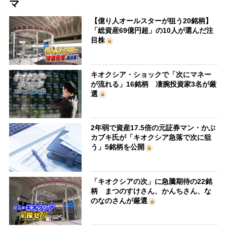
マ
【億り人オールスターが狙う20銘柄】
「総資産69億円超」の10人が選んだ注
目株
キオクシア・ショックで「次にマネー
が流れる」16銘柄 凄腕投資家3名が厳
選
2年弱で資産17.5倍の元証券マン・かぶ
カブキ氏が「キオクシア急落で次に狙
う」5銘柄を公開
「キオクシアの次」に急騰期待の22銘
柄 まつのすけさん、かんちさん、な
のなのさんが厳選