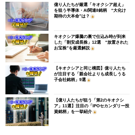
億り人たちが厳選「キオクシア超え」
を狙う半導体・AI関連8銘柄 “大化け
期待の大本命”は？
キオクシア爆騰の裏で仕込み時が到来
した「割安成長株」12選 “放置された
お宝株”を厳選解説
【キオクシアと同じ構図】億り人たち
が注目する「親会社よりも成長しうる
子会社銘柄」9選
【億り人たちが狙う「第2のキオクシ
ア」11選】注目の「IPOセカンダリー投
資銘柄」を一挙紹介