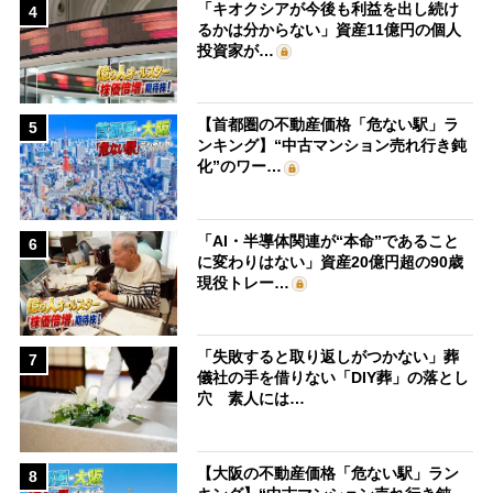
「キオクシアが今後も利益を出し続け
4
るかは分からない」資産11億円の個人
投資家が…
【首都圏の不動産価格「危ない駅」ラ
5
ンキング】“中古マンション売れ行き鈍
化”のワー…
「AI・半導体関連が“本命”であること
6
に変わりはない」資産20億円超の90歳
現役トレー…
「失敗すると取り返しがつかない」葬
7
儀社の手を借りない「DIY葬」の落とし
穴 素人には…
【大阪の不動産価格「危ない駅」ラン
8