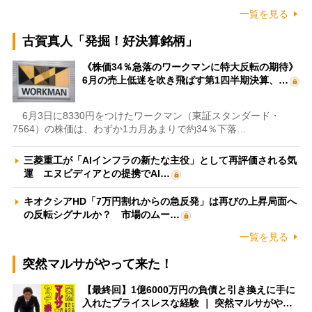
一覧を見る
古賀真人「発掘！好決算銘柄」
《株価34％急落のワークマンに特大反転の期待》
6月の売上低迷を吹き飛ばす第1四半期決算、…
6月3日に8330円をつけたワークマン（東証スタンダード・
7564）の株価は、わずか1カ月あまりで約34％下落…
三菱重工が「AIインフラの新たな主役」として再評価される気
運 エヌビディアとの提携でAI…
キオクシアHD「7万円割れからの急反発」は再びの上昇局面へ
の反転シグナルか？ 市場のムー…
一覧を見る
突然マルサがやって来た！
【最終回】1億6000万円の負債と引き換えに手に
入れたプライスレスな経験 ｜ 突然マルサがや…