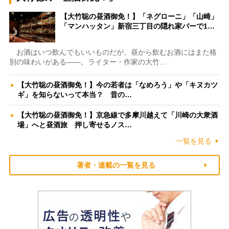
【大竹聡の昼酒御免！】「ネグローニ」「山崎」
「マンハッタン」新宿三丁目の隠れ家バーで1…
お酒はいつ飲んでもいいものだが、昼から飲むお酒にはまた格
別の味わいがある――。ライター・作家の大竹…
【大竹聡の昼酒御免！】今の若者は「なめろう」や「キヌカツ
ギ」を知らないって本当？ 昔の…
【大竹聡の昼酒御免！】京急線で多摩川越えて「川崎の大衆酒
場」へと昼酒旅 押し寄せるノス…
一覧を見る
著者・連載の一覧を見る