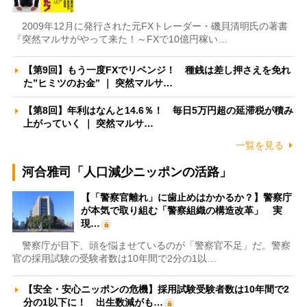
2009年12月に発行された元FXトレーダー・磯貝清明氏の著書
『突然マルサがやって来た！～FXで10億円稼い…
【第9回】もう一度FXでリベンジ！ 種銭は差し押さえを免れ
た”ヒミツのお金” ｜ 突然マルサ…
【第8回】年利はなんと14.6％！ 毎日5万円超の延滞税が積み
上がっていく ｜ 突然マルサ…
一覧を見る
河合雅司「人口減少ニッポンの活路」
【「警察官離れ」に歯止めはかかるか？】警察庁
が本気で取り組む「警察組織の構造改革」 実
現…
警察庁が目下、頭を悩ませているのが「警察官不足」だ。警察
官の採用試験の受験者数は10年間で2分の1以…
【安全・安心ニッポンの危機】採用試験受験者数は10年間で2
分の1以下に！ 出生数減がも…