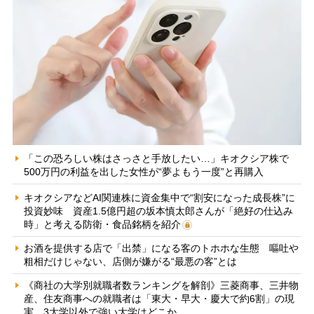
「この恐ろしい株はさっさと手放したい…」キオクシア株で
500万円の利益を出した女性が“夢よもう一度”と再購入
キオクシアなどAI関連株に資金集中で“割安になった成長株”に
投資妙味 資産1.5億円超の坂本慎太郎さんが「絶好の仕込み
時」と考える防衛・食品銘柄を紹介
お酒を提供する店で「出禁」になる客のトホホな生態 嘔吐や
粗相だけじゃない、店側が嫌がる“最悪の客”とは
《商社の大学別就職者数ランキングを解剖》三菱商事、三井物
産、住友商事への就職者は「東大・早大・慶大で約6割」の現
実 3大学以外で強い大学はどこか