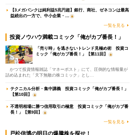
【3メガバンクは純利益5兆円超】銀行、商社、ゼネコンは最高
益続出の一方で、中小企業・…
一覧を見る
投資ノウハウ満載コミック「俺がカブ番長！」
「売り時」を逃さないトレンド見極め術 投資コ
ミック「俺がカブ番長！」【第11回】
かつて投資情報雑誌「マネーポスト」にて、圧倒的な情報量が
詰め込まれた「天下無敵の株コミック」とし…
テクニカル分析・集中講義 投資コミック「俺がカブ番長！」
【第10回】
不透明相場に勝つ信用取引の極意 投資コミック「俺がカブ番
長！」【第9回】
一覧を見る
戸松信博の明日の爆騰株を探せ！