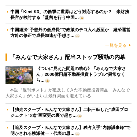
中国「Kimi K3」の衝撃に世界はどう対応するのか？ 米財務
長官が検討する「蒸留を行う中国…
中国経済“予想外の低成長”で政策のテコ入れ必至か 経済運営
方針の修正で成長加速が予想さ…
一覧を見る
「みんなで大家さん」配当ストップ騒動の内幕
《ついに見えた問題の核心》「みんなで大家さ
ん」2000億円超不動産投資トラブル“異常なく
ら…
本誌『週刊ポスト』が追及してきた不動産投資商品「みんなで
大家さん」がいよいよ最終局面を迎えている…
【独走スクープ・みんなで大家さん】二転三転した“成田プロ
ジェクト”の計画変更の裏で起き…
【追及スクープ・みんなで大家さん】独占入手“内部議事録”で
明かされる柳瀬健一・代表の思…