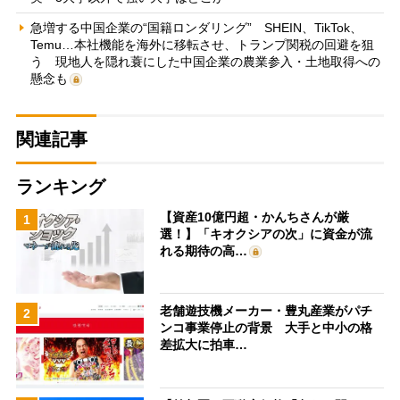
急増する中国企業の“国籍ロンダリング” SHEIN、TikTok、
Temu…本社機能を海外に移転させ、トランプ関税の回避を狙
う 現地人を隠れ蓑にした中国企業の農業参入・土地取得への
懸念も
関連記事
ランキング
【資産10億円超・かんちさんが厳
1
選！】「キオクシアの次」に資金が流
れる期待の高…
老舗遊技機メーカー・豊丸産業がパチ
2
ンコ事業停止の背景 大手と中小の格
差拡大に拍車…