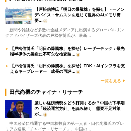
【戸松信博氏「明日の爆騰株」を探せ】トーメン
デバイス：サムスンを通じて世界のAIメモリ需
要…
新聞や雑誌など多数の金融メディアに出演するグローバルリン
クアドバイザーズ代表の戸松信博氏が、最新…
【戸松信博氏「明日の爆騰株」を探せ】レーザーテック：最先
端半導体の製造に不可欠な検査装…
【戸松信博氏「明日の爆騰株」を探せ】TDK：AIインフラを支
えるキープレーヤー 成長の再評…
一覧を見る
田代尚機のチャイナ・リサーチ
厳しい経済情勢をどう打開するか？中国の下半期
の「経済運営方針」を読み解く 需要不足対策
が…
中国経済に精通する中国株投資の第一人者・田代尚機氏のプレ
ミアム連載「チャイナ・リサーチ」。中国の…