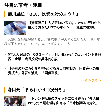
注目の著者・連載
藤川里絵「さあ、投資を始めよう！」
【資産運用】大災害時に慌てないために平時から
備えておきたい3つのポイント「資産の棚卸し…
大規模な災害が起きると、株式市場が大きく動いたり、取引環
境が不安定になったりすることがある。一方…
5年ぶり改訂の「CGコード」、何が変わったのかポイントを解
説 企業に成長投資の具体的な説…
【令和のPKOか】GPIFをめぐる片山財務相の「円資産への投
資拡大」発言の波紋 「国債重視」…
一覧を見る
森口亮「まるわかり市況分析」
「トレンド転換のスイッチになり得る」“介入慣
れ”した市場心理を変える「日米協調為替介入」