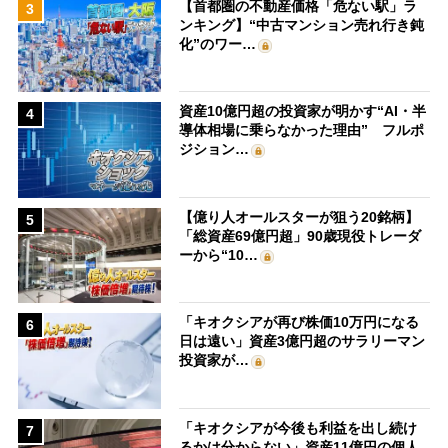
【首都圏の不動産価格「危ない駅」ラ
3
ンキング】“中古マンション売れ行き鈍
化”のワー…
資産10億円超の投資家が明かす“AI・半
4
導体相場に乗らなかった理由” フルポ
ジション…
【億り人オールスターが狙う20銘柄】
5
「総資産69億円超」90歳現役トレーダ
ーから“10…
「キオクシアが再び株価10万円になる
6
日は遠い」資産3億円超のサラリーマン
投資家が…
「キオクシアが今後も利益を出し続け
7
るかは分からない」資産11億円の個人