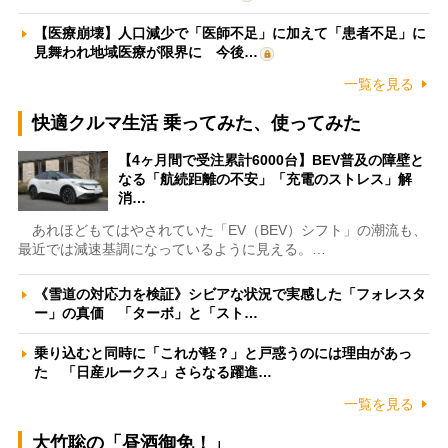
【医療崩壊】人口減少で「医師不足」に加えて「患者不足」に
見舞われ地域医療が限界に 今後…
一覧を見る
快適クルマ生活 乗ってみた、使ってみた
【4ヶ月間で受注累計6000台】BEV普及の障壁と
なる「航続距離の不安」「充電のストレス」解
消…
あれほどもてはやされていた「EV（BEV）シフト」の潮流も、
最近では減速基調になっているように見える。…
《雪道の対応力を検証》シビアな状況で実感した「フォレスタ
ー」の真価 「ターボ」と「スト…
乗り込むと同時に「これが軽？」と戸惑うのには理由があっ
た 「日産ルークス」さらなる躍進…
一覧を見る
大竹聡の「昼酒御免！」