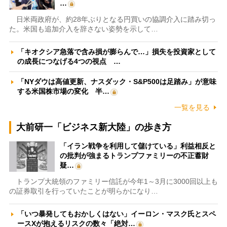
…
日米両政府が、約28年ぶりとなる円買いの協調介入に踏み切っ
た。米国も追加介入を辞さない姿勢を示して…
「キオクシア急落で含み損が膨らんで…」損失を投資家として
の成長につなげる4つの視点 …
「NYダウは高値更新、ナスダック・S&P500は足踏み」が意味
する米国株市場の変化 半…
一覧を見る
大前研一「ビジネス新大陸」の歩き方
「イラン戦争を利用して儲けている」利益相反と
の批判が強まるトランプファミリーの不正蓄財
疑…
トランプ大統領のファミリー信託が今年1～3月に3000回以上も
の証券取引を行っていたことが明らかになり…
「いつ暴発してもおかしくはない」イーロン・マスク氏とスペ
ースXが抱えるリスクの数々「絶対…