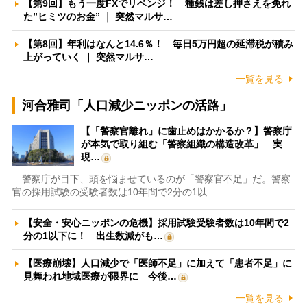
【第9回】もう一度FXでリベンジ！ 種銭は差し押さえを免れ
た”ヒミツのお金” ｜ 突然マルサ…
【第8回】年利はなんと14.6％！ 毎日5万円超の延滞税が積み
上がっていく ｜ 突然マルサ…
一覧を見る
河合雅司「人口減少ニッポンの活路」
【「警察官離れ」に歯止めはかかるか？】警察庁
が本気で取り組む「警察組織の構造改革」 実
現…
警察庁が目下、頭を悩ませているのが「警察官不足」だ。警察
官の採用試験の受験者数は10年間で2分の1以…
【安全・安心ニッポンの危機】採用試験受験者数は10年間で2
分の1以下に！ 出生数減がも…
【医療崩壊】人口減少で「医師不足」に加えて「患者不足」に
見舞われ地域医療が限界に 今後…
一覧を見る