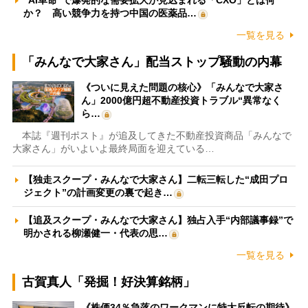
か？ 高い競争力を持つ中国の医薬品…
一覧を見る
「みんなで大家さん」配当ストップ騒動の内幕
《ついに見えた問題の核心》「みんなで大家さ
ん」2000億円超不動産投資トラブル“異常なく
ら…
本誌『週刊ポスト』が追及してきた不動産投資商品「みんなで
大家さん」がいよいよ最終局面を迎えている…
【独走スクープ・みんなで大家さん】二転三転した“成田プロ
ジェクト”の計画変更の裏で起き…
【追及スクープ・みんなで大家さん】独占入手“内部議事録”で
明かされる柳瀬健一・代表の思…
一覧を見る
古賀真人「発掘！好決算銘柄」
《株価34％急落のワークマンに特大反転の期待》