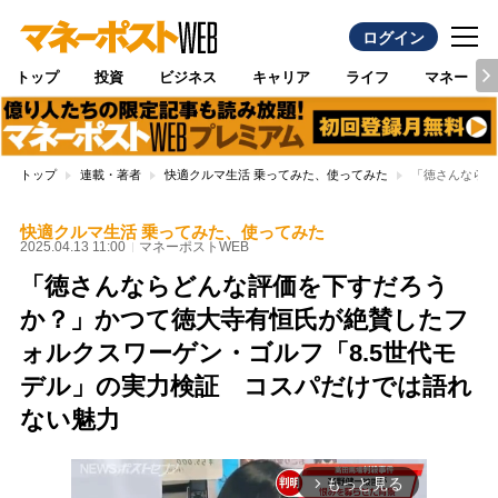
ログイン
トップ
投資
ビジネス
キャリア
ライフ
マネー
トップ
連載・著者
快適クルマ生活 乗ってみた、使ってみた
「徳さんならど
快適クルマ生活 乗ってみた、使ってみた
2025.04.13 11:00
マネーポストWEB
「徳さんならどんな評価を下すだろう
か？」かつて徳大寺有恒氏が絶賛したフ
ォルクスワーゲン・ゴルフ「8.5世代モ
デル」の実力検証 コスパだけでは語れ
ない魅力
もっと見る
arrow_forward_ios