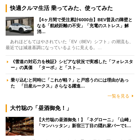
快適クルマ生活 乗ってみた、使ってみた
【4ヶ月間で受注累計6000台】BEV普及の障壁と
なる「航続距離の不安」「充電のストレス」解
消…
あれほどもてはやされていた「EV（BEV）シフト」の潮流も、
最近では減速基調になっているように見える。…
《雪道の対応力を検証》シビアな状況で実感した「フォレスタ
ー」の真価 「ターボ」と「スト…
乗り込むと同時に「これが軽？」と戸惑うのには理由があっ
た 「日産ルークス」さらなる躍進…
一覧を見る
大竹聡の「昼酒御免！」
【大竹聡の昼酒御免！】「ネグローニ」「山崎」
「マンハッタン」新宿三丁目の隠れ家バーで1…