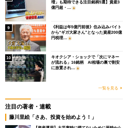
増」も期待できる注目銘柄5選】資産3
億円超・…
《利益は年5億円前後》住み込みバイト
9
から“ギガ大家さん”となった資産200億
円税理…
キオクシア・ショックで「次にマネー
10
が流れる」16銘柄 AI相場の裏で割安
に放置され…
一覧を見る
注目の著者・連載
藤川里絵「さあ、投資を始めよう！」
【資産運用】大災害時に慌てないために平時から