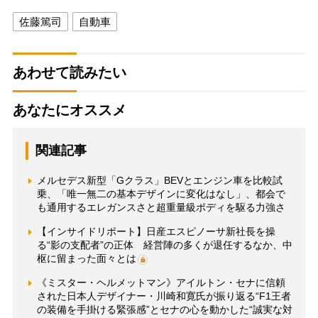
佐藤篤司
自動車
あわせて読みたい
あなたにオススメ
関連記事
メルセデス新型「Gクラス」BEVとエンジン車を比較試
乗、「唯一無二の基本デザインに変化はなし」、都会で
も通用するエレガンスさと超重量級ボディを駆る力強さ
【インサイドリポート】日産エスピノーサ新社長を操
る“影の支配者”の正体 経営陣の多くが退任するなか、中
枢に留まった面々とは
《ミスター・ヘルメットマン》アイルトン・セナに信頼
された日本人デザイナー・川崎和寛氏が振り返る“F1王者
の装備を手掛ける緊張感”とセナの心を動かした“誠実な対