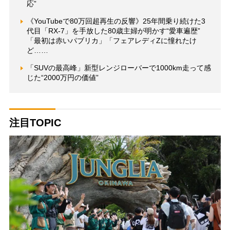
応”
《YouTubeで80万回超再生の反響》25年間乗り続けた3
代目「RX-7」を手放した80歳主婦が明かす“愛車遍歴”
「最初は赤いパブリカ」「フェアレディZに憧れたけ
ど……
「SUVの最高峰」新型レンジローバーで1000km走って感
じた“2000万円の価値”
注目TOPIC