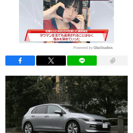
Powered by 
GliaStudios
Mute