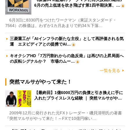
6月の売上低迷を吹き飛ばす第1四半期決算、…
6月3日に8330円をつけたワークマン（東証スタンダード・
7564）の株価は、わずか1カ月あまりで約34％下落…
三菱重工が「AIインフラの新たな主役」として再評価される気
運 エヌビディアとの提携でAI…
キオクシアHD「7万円割れからの急反発」は再びの上昇局面へ
の反転シグナルか？ 市場のムー…
一覧を見る
突然マルサがやって来た！
【最終回】1億6000万円の負債と引き換えに手に
入れたプライスレスな経験 ｜ 突然マルサがや…
2009年12月に発行された元FXトレーダー・磯貝清明氏の著書
『突然マルサがやって来た！～FXで10億円稼い…