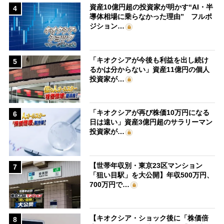
資産10億円超の投資家が明かす“AI・半
4
導体相場に乗らなかった理由” フルポ
ジション…
「キオクシアが今後も利益を出し続け
5
るかは分からない」資産11億円の個人
投資家が…
「キオクシアが再び株価10万円になる
6
日は遠い」資産3億円超のサラリーマン
投資家が…
【世帯年収別・東京23区マンション
7
「狙い目駅」を大公開】年収500万円、
700万円で…
【キオクシア・ショック後に「株価倍
8