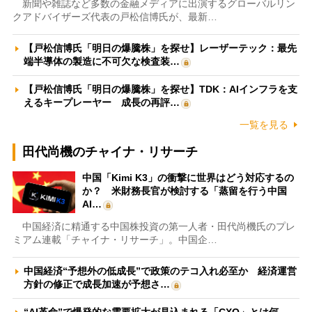
新聞や雑誌など多数の金融メディアに出演するグローバルリン
クアドバイザーズ代表の戸松信博氏が、最新…
【戸松信博氏「明日の爆騰株」を探せ】レーザーテック：最先
端半導体の製造に不可欠な検査装…
【戸松信博氏「明日の爆騰株」を探せ】TDK：AIインフラを支
えるキープレーヤー 成長の再評…
一覧を見る
田代尚機のチャイナ・リサーチ
中国「Kimi K3」の衝撃に世界はどう対応するの
か？ 米財務長官が検討する「蒸留を行う中国
AI…
中国経済に精通する中国株投資の第一人者・田代尚機氏のプレ
ミアム連載「チャイナ・リサーチ」。中国企…
中国経済“予想外の低成長”で政策のテコ入れ必至か 経済運営
方針の修正で成長加速が予想さ…
“AI革命”で爆発的な需要拡大が見込まれる「CXO」とは何