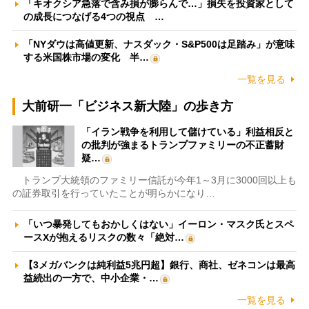
「キオクシア急落で含み損が膨らんで…」損失を投資家として
の成長につなげる4つの視点 …
「NYダウは高値更新、ナスダック・S&P500は足踏み」が意味
する米国株市場の変化 半…
一覧を見る
大前研一「ビジネス新大陸」の歩き方
「イラン戦争を利用して儲けている」利益相反と
の批判が強まるトランプファミリーの不正蓄財
疑…
トランプ大統領のファミリー信託が今年1～3月に3000回以上も
の証券取引を行っていたことが明らかになり…
「いつ暴発してもおかしくはない」イーロン・マスク氏とスペ
ースXが抱えるリスクの数々「絶対…
【3メガバンクは純利益5兆円超】銀行、商社、ゼネコンは最高
益続出の一方で、中小企業・…
一覧を見る