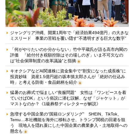
ジャングリア沖縄、開業1周年で「経済効果494億円」の大きな
ミスリード 事業の苦戦を覆い隠す“不透明すぎる巨大な数字”
「何がやりたいのか分からない」竹中平蔵氏が語る高市内閣の
評価 「給付付き税額控除はその場しのぎ」いま不可欠なの
は“社会保障制度の改革議論”と指摘
キオクシアなどAI関連株に資金集中で“割安になった成長株”に
投資妙味 資産1.5億円超の坂本慎太郎さんが「絶好の仕込み
時」と考える防衛・食品銘柄を紹介
猛暑のお葬式で悩ましい“喪服問題” 女性は「ワンピースを着
ていけばOK」という俗説に潜む誤解、なぜ「ジャケット」が
マストなのか？《1級葬祭ディレクターが解説》
急増する中国企業の“国籍ロンダリング” SHEIN、TikTok、
Temu…本社機能を海外に移転させ、トランプ関税の回避を狙
う 現地人を隠れ蓑にした中国企業の農業参入・土地取得への
懸念も