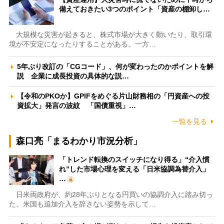
備えておきたい3つのポイント「資産の棚卸し…
大規模な災害が起きると、株式市場が大きく動いたり、取引環
境が不安定になったりすることがある。一方…
5年ぶり改訂の「CGコード」、何が変わったのかポイントを解
説 企業に成長投資の具体的な説…
【令和のPKOか】GPIFをめぐる片山財務相の「円資産への投
資拡大」発言の波紋 「国債重視」…
一覧を見る
森口亮「まるわかり市況分析」
「トレンド転換のスイッチになり得る」“介入慣
れ”した市場心理を変える「日米協調為替介入」
…
日米両政府が、約28年ぶりとなる円買いの協調介入に踏み切っ
た。米国も追加介入を辞さない姿勢を示して…