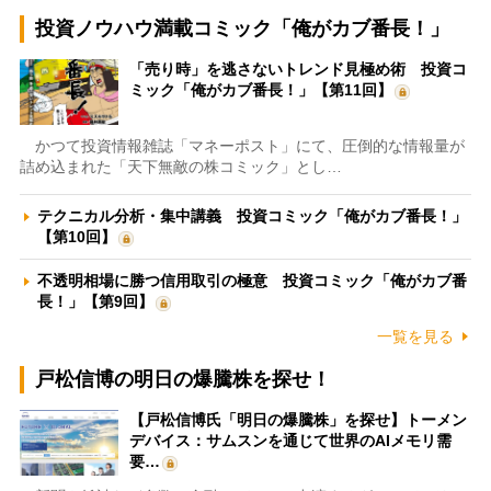
投資ノウハウ満載コミック「俺がカブ番長！」
「売り時」を逃さないトレンド見極め術 投資コ
ミック「俺がカブ番長！」【第11回】
かつて投資情報雑誌「マネーポスト」にて、圧倒的な情報量が
詰め込まれた「天下無敵の株コミック」とし…
テクニカル分析・集中講義 投資コミック「俺がカブ番長！」
【第10回】
不透明相場に勝つ信用取引の極意 投資コミック「俺がカブ番
長！」【第9回】
一覧を見る
戸松信博の明日の爆騰株を探せ！
【戸松信博氏「明日の爆騰株」を探せ】トーメン
デバイス：サムスンを通じて世界のAIメモリ需
要…