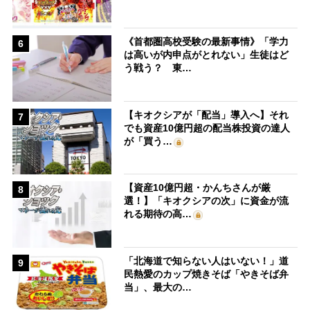
《首都圏高校受験の最新事情》「学力
6
は高いが内申点がとれない」生徒はど
う戦う？ 東…
【キオクシアが「配当」導入へ】それ
7
でも資産10億円超の配当株投資の達人
が「買う…
【資産10億円超・かんちさんが厳
8
選！】「キオクシアの次」に資金が流
れる期待の高…
「北海道で知らない人はいない！」道
9
民熱愛のカップ焼きそば「やきそば弁
当」、最大の…