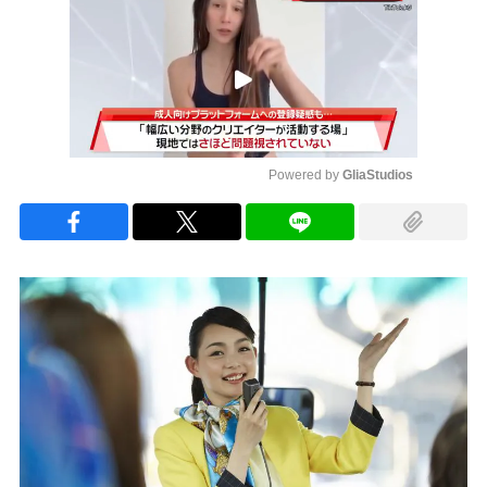
Powered by 
GliaStudios
Mute