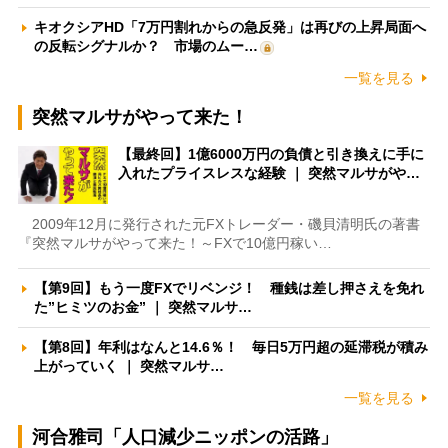
キオクシアHD「7万円割れからの急反発」は再びの上昇局面へ
の反転シグナルか？ 市場のムー…
一覧を見る
突然マルサがやって来た！
【最終回】1億6000万円の負債と引き換えに手に
入れたプライスレスな経験 ｜ 突然マルサがや…
2009年12月に発行された元FXトレーダー・磯貝清明氏の著書
『突然マルサがやって来た！～FXで10億円稼い…
【第9回】もう一度FXでリベンジ！ 種銭は差し押さえを免れ
た”ヒミツのお金” ｜ 突然マルサ…
【第8回】年利はなんと14.6％！ 毎日5万円超の延滞税が積み
上がっていく ｜ 突然マルサ…
一覧を見る
河合雅司「人口減少ニッポンの活路」