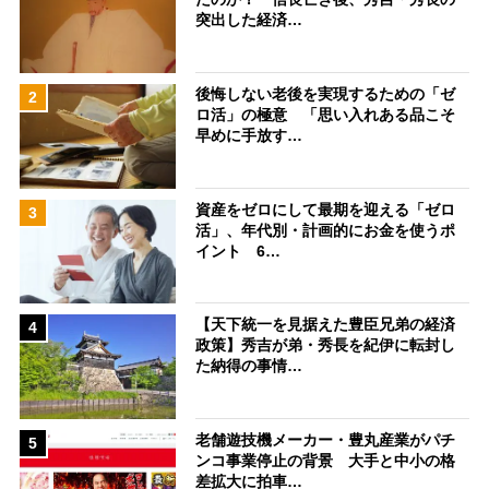
突出した経済…
後悔しない老後を実現するための「ゼ
2
ロ活」の極意 「思い入れある品こそ
早めに手放す…
資産をゼロにして最期を迎える「ゼロ
3
活」、年代別・計画的にお金を使うポ
イント 6…
【天下統一を見据えた豊臣兄弟の経済
4
政策】秀吉が弟・秀長を紀伊に転封し
た納得の事情…
老舗遊技機メーカー・豊丸産業がパチ
5
ンコ事業停止の背景 大手と中小の格
差拡大に拍車…