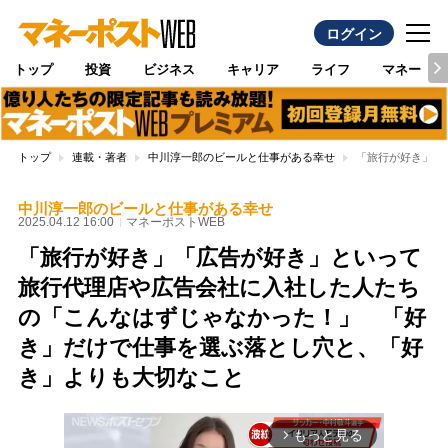
ログイン
トップ
投資
ビジネス
キャリア
ライフ
マネー
トップ
連載・著者
中川淳一郎のビールと仕事がある幸せ
「旅行が好き」「
中川淳一郎のビールと仕事がある幸せ
2025.04.12 16:00
マネーポストWEB
「旅行が好き」「広告が好き」といって
旅行代理店や広告会社に入社した人たち
の「こんなはずじゃなかった！」 「好
き」だけで仕事を選ぶ落とし穴と、「好
き」よりも大切なこと
もっと見る
arrow_forward_ios