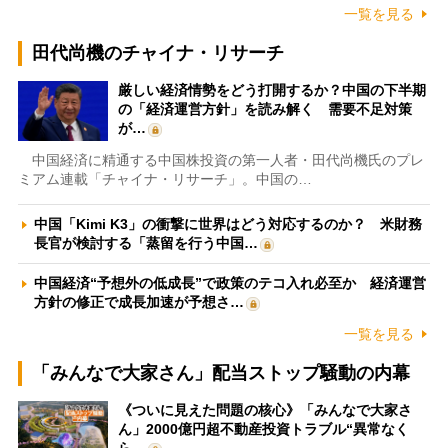
一覧を見る
田代尚機のチャイナ・リサーチ
厳しい経済情勢をどう打開するか？中国の下半期
の「経済運営方針」を読み解く 需要不足対策
が…
中国経済に精通する中国株投資の第一人者・田代尚機氏のプレ
ミアム連載「チャイナ・リサーチ」。中国の…
中国「Kimi K3」の衝撃に世界はどう対応するのか？ 米財務
長官が検討する「蒸留を行う中国…
中国経済“予想外の低成長”で政策のテコ入れ必至か 経済運営
方針の修正で成長加速が予想さ…
一覧を見る
「みんなで大家さん」配当ストップ騒動の内幕
《ついに見えた問題の核心》「みんなで大家さ
ん」2000億円超不動産投資トラブル“異常なく
ら…