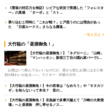
《雪道の対応力を検証》シビアな状況で実感した「フォレスタ
ー」の真価 「ターボ」と「スト…
乗り込むと同時に「これが軽？」と戸惑うのには理由があっ
た 「日産ルークス」さらなる躍進…
一覧を見る
大竹聡の「昼酒御免！」
【大竹聡の昼酒御免！】「ネグローニ」「山崎」
「マンハッタン」新宿三丁目の隠れ家バーで1…
お酒はいつ飲んでもいいものだが、昼から飲むお酒にはまた格
別の味わいがある――。ライター・作家の大竹…
【大竹聡の昼酒御免！】今の若者は「なめろう」や「キヌカツ
ギ」を知らないって本当？ 昔の…
【大竹聡の昼酒御免！】京急線で多摩川越えて「川崎の大衆酒
場」へと昼酒旅 押し寄せるノス…