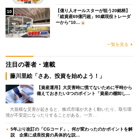
【億り人オールスターが狙う20銘柄】
10
「総資産69億円超」90歳現役トレーダ
ーから“10…
一覧を見る
注目の著者・連載
藤川里絵「さあ、投資を始めよう！」
【資産運用】大災害時に慌てないために平時から
備えておきたい3つのポイント「資産の棚卸し…
大規模な災害が起きると、株式市場が大きく動いたり、取引環
境が不安定になったりすることがある。一方…
5年ぶり改訂の「CGコード」、何が変わったのかポイントを解
説 企業に成長投資の具体的な説…