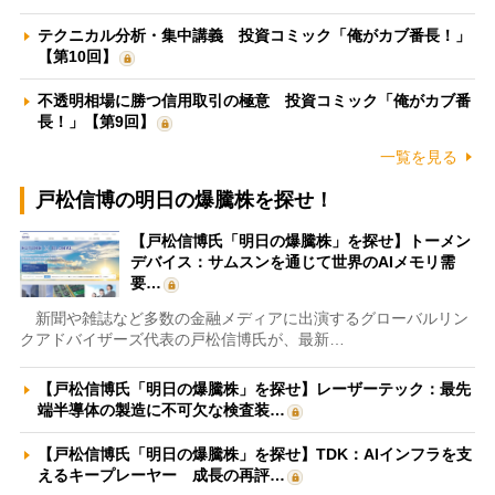
テクニカル分析・集中講義 投資コミック「俺がカブ番長！」
【第10回】
不透明相場に勝つ信用取引の極意 投資コミック「俺がカブ番
長！」【第9回】
一覧を見る
戸松信博の明日の爆騰株を探せ！
【戸松信博氏「明日の爆騰株」を探せ】トーメン
デバイス：サムスンを通じて世界のAIメモリ需
要…
新聞や雑誌など多数の金融メディアに出演するグローバルリン
クアドバイザーズ代表の戸松信博氏が、最新…
【戸松信博氏「明日の爆騰株」を探せ】レーザーテック：最先
端半導体の製造に不可欠な検査装…
【戸松信博氏「明日の爆騰株」を探せ】TDK：AIインフラを支
えるキープレーヤー 成長の再評…