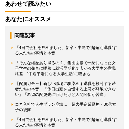
あわせて読みたい
あなたにオススメ
関連記事
「4日で会社を辞めました」新卒・中途で“超短期退職”す
る人たちの事情と本音
「そんな経歴あり得るの？」集団面接で一緒になった女
子学生の発言に唖然…就活早期化で広がる大学生の意識
格差、“中途半端になる大学生活”に嘆きも
【配属ガチャ】新しい職場に馴染めず退職を検討する若
者たちの本音 「休日出勤を自慢する上司が尊敬できな
い」「希望の配属先に行けたけど人間関係が苦痛」
コネ入社で人生プラン崩壊… 超大手企業勤務・30代女
子の後悔
「4日で会社を辞めました」新卒・中途で“超短期退職”す
る人たちの事情と本音