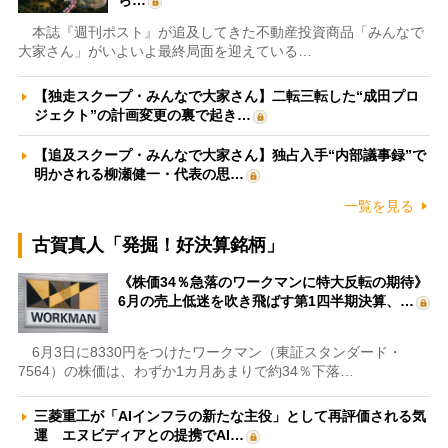
本誌『週刊ポスト』が追及してきた不動産投資商品「みんなで
大家さん」がいよいよ最終局面を迎えている…
【独走スクープ・みんなで大家さん】二転三転した“成田プロ
ジェクト”の計画変更の裏で起き…
【追及スクープ・みんなで大家さん】独占入手“内部議事録”で
明かされる柳瀬健一・代表の思…
一覧を見る
古賀真人「発掘！好決算銘柄」
《株価34％急落のワークマンに特大反転の期待》
6月の売上低迷を吹き飛ばす第1四半期決算、…
6月3日に8330円をつけたワークマン（東証スタンダード・
7564）の株価は、わずか1カ月あまりで約34％下落…
三菱重工が「AIインフラの新たな主役」として再評価される気
運 エヌビディアとの提携でAI…