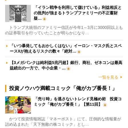
「イラン戦争を利用して儲けている」利益相反と
の批判が強まるトランプファミリーの不正蓄財
疑…
トランプ大統領のファミリー信託が今年1～3月に3000回以上も
の証券取引を行っていたことが明らかになり…
「いつ暴発してもおかしくはない」イーロン・マスク氏とスペ
ースXが抱えるリスクの数々「絶対…
【3メガバンクは純利益5兆円超】銀行、商社、ゼネコンは最高
益続出の一方で、中小企業・…
一覧を見る
投資ノウハウ満載コミック「俺がカブ番長！」
「売り時」を逃さないトレンド見極め術 投資コ
ミック「俺がカブ番長！」【第11回】
かつて投資情報雑誌「マネーポスト」にて、圧倒的な情報量が
詰め込まれた「天下無敵の株コミック」とし…