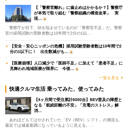
【「警察官離れ」に歯止めはかかるか？】警察庁
が本気で取り組む「警察組織の構造改革」 実
現…
警察庁が目下、頭を悩ませているのが「警察官不足」だ。警察
官の採用試験の受験者数は10年間で2分の1以…
【安全・安心ニッポンの危機】採用試験受験者数は10年間で2
分の1以下に！ 出生数減がも…
【医療崩壊】人口減少で「医師不足」に加えて「患者不足」に
見舞われ地域医療が限界に 今後…
一覧を見る
快適クルマ生活 乗ってみた、使ってみた
【4ヶ月間で受注累計6000台】BEV普及の障壁と
なる「航続距離の不安」「充電のストレス」解
消…
あれほどもてはやされていた「EV（BEV）シフト」の潮流も、
最近では減速基調になっているように見える。…