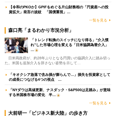
【令和のPKOか】GPIFをめぐる片山財務相の「円資産への投
資拡大」発言の波紋 「国債重視」…
一覧を見る
森口亮「まるわかり市況分析」
「トレンド転換のスイッチになり得る」“介入慣
れ”した市場心理を変える「日米協調為替介入」
…
日米両政府が、約28年ぶりとなる円買いの協調介入に踏み切っ
た。米国も追加介入を辞さない姿勢を示して…
「キオクシア急落で含み損が膨らんで…」損失を投資家として
の成長につなげる4つの視点 …
「NYダウは高値更新、ナスダック・S&P500は足踏み」が意味
する米国株市場の変化 半…
一覧を見る
大前研一「ビジネス新大陸」の歩き方