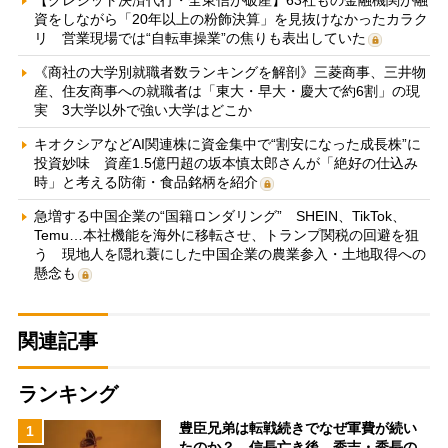
【クレジット決済代行・全東信が破産】63社もの金融機関が融
資をしながら「20年以上の粉飾決算」を見抜けなかったカラク
リ 営業現場では“自転車操業”の焦りも表出していた
《商社の大学別就職者数ランキングを解剖》三菱商事、三井物
産、住友商事への就職者は「東大・早大・慶大で約6割」の現
実 3大学以外で強い大学はどこか
キオクシアなどAI関連株に資金集中で“割安になった成長株”に
投資妙味 資産1.5億円超の坂本慎太郎さんが「絶好の仕込み
時」と考える防衛・食品銘柄を紹介
急増する中国企業の“国籍ロンダリング” SHEIN、TikTok、
Temu…本社機能を海外に移転させ、トランプ関税の回避を狙
う 現地人を隠れ蓑にした中国企業の農業参入・土地取得への
懸念も
関連記事
ランキング
豊臣兄弟は転戦続きでなぜ軍費が続い
1
たのか？ 信長亡き後、秀吉・秀長の