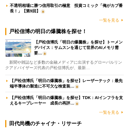
不透明相場に勝つ信用取引の極意 投資コミック「俺がカブ番
長！」【第9回】
一覧を見る
戸松信博の明日の爆騰株を探せ！
【戸松信博氏「明日の爆騰株」を探せ】トーメン
デバイス：サムスンを通じて世界のAIメモリ需
要…
新聞や雑誌など多数の金融メディアに出演するグローバルリン
クアドバイザーズ代表の戸松信博氏が、最新…
【戸松信博氏「明日の爆騰株」を探せ】レーザーテック：最先
端半導体の製造に不可欠な検査装…
【戸松信博氏「明日の爆騰株」を探せ】TDK：AIインフラを支
えるキープレーヤー 成長の再評…
一覧を見る
田代尚機のチャイナ・リサーチ