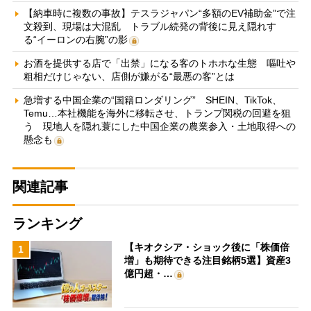
【納車時に複数の事故】テスラジャパン“多額のEV補助金”で注
文殺到、現場は大混乱 トラブル続発の背後に見え隠れす
る“イーロンの右腕”の影
お酒を提供する店で「出禁」になる客のトホホな生態 嘔吐や
粗相だけじゃない、店側が嫌がる“最悪の客”とは
急増する中国企業の“国籍ロンダリング” SHEIN、TikTok、
Temu…本社機能を海外に移転させ、トランプ関税の回避を狙
う 現地人を隠れ蓑にした中国企業の農業参入・土地取得への
懸念も
関連記事
ランキング
【キオクシア・ショック後に「株価倍
1
増」も期待できる注目銘柄5選】資産3
億円超・…