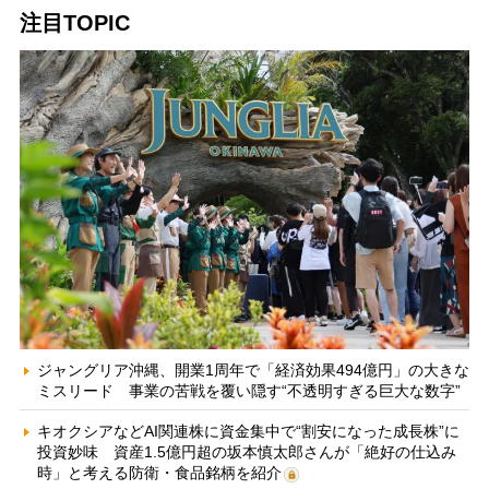
注目TOPIC
ジャングリア沖縄、開業1周年で「経済効果494億円」の大きな
ミスリード 事業の苦戦を覆い隠す“不透明すぎる巨大な数字”
キオクシアなどAI関連株に資金集中で“割安になった成長株”に
投資妙味 資産1.5億円超の坂本慎太郎さんが「絶好の仕込み
時」と考える防衛・食品銘柄を紹介