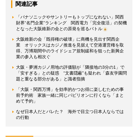
関連記事
「パナソニックやサントリーもトップになれない」関西
財界“名門企業”ランキング 関西電力「完全復活」の契機
となった大阪維新の会との原発を巡るバトル
大阪維新の会「既得権の破壊」に商機を見出す関西企
業 オリックスはカジノ推進を見据えて空港運営権を取
得、万博期間中のライドシェア規制緩和を狙った新興企
業の参入も相次ぐ
大阪・夢洲カジノ用地の評価額が「隣接地の3分の1」で
「安すぎる」との疑惑 “文書隠蔽”も疑われ「森友学園問
題と重なる部分がある」と識者指摘
「大阪・関西万博」を効率的かつお得に楽しむための事
前予約術 家族一緒に同じパビリオンに行くなら「まと
めて予約」
なぜ日本人だとバレた？ 海外で目立つ日本人ならでは
の行動