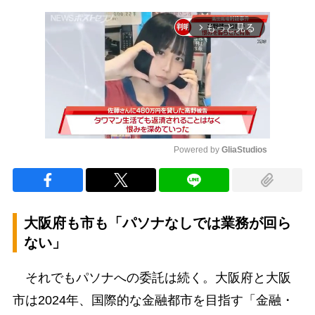
もっと見る
arrow_forward_ios
Powered by 
GliaStudios
Mute
大阪府も市も「パソナなしでは業務が回ら
ない」
それでもパソナへの委託は続く。大阪府と大阪
市は2024年、国際的な金融都市を目指す「金融・