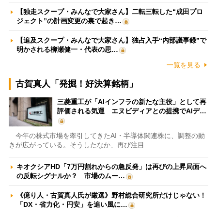
【独走スクープ・みんなで大家さん】二転三転した“成田プロ
ジェクト”の計画変更の裏で起き…
【追及スクープ・みんなで大家さん】独占入手“内部議事録”で
明かされる柳瀬健一・代表の思…
一覧を見る
古賀真人「発掘！好決算銘柄」
三菱重工が「AIインフラの新たな主役」として再
評価される気運 エヌビディアとの提携でAIデ…
今年の株式市場を牽引してきたAI・半導体関連株に、調整の動
きが広がっている。そうしたなか、再び注目…
キオクシアHD「7万円割れからの急反発」は再びの上昇局面へ
の反転シグナルか？ 市場のムー…
《億り人・古賀真人氏が厳選》野村総合研究所だけじゃない！
「DX・省力化・円安」を追い風に…