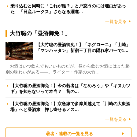
乗り込むと同時に「これが軽？」と戸惑うのには理由があっ
た 「日産ルークス」さらなる躍進…
一覧を見る
大竹聡の「昼酒御免！」
【大竹聡の昼酒御免！】「ネグローニ」「山崎」
「マンハッタン」新宿三丁目の隠れ家バーで1…
お酒はいつ飲んでもいいものだが、昼から飲むお酒にはまた格
別の味わいがある――。ライター・作家の大竹…
【大竹聡の昼酒御免！】今の若者は「なめろう」や「キヌカツ
ギ」を知らないって本当？ 昔の…
【大竹聡の昼酒御免！】京急線で多摩川越えて「川崎の大衆酒
場」へと昼酒旅 押し寄せるノス…
一覧を見る
著者・連載の一覧を見る