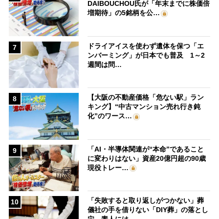
DAIBOUCHOU氏が「年末までに株価倍
増期待」の5銘柄を公…
ドライアイスを使わず遺体を保つ「エ
7
ンバーミング」が日本でも普及 1～2
週間は問…
【大阪の不動産価格「危ない駅」ラン
8
キング】“中古マンション売れ行き鈍
化”のワース…
「AI・半導体関連が“本命”であること
9
に変わりはない」資産20億円超の90歳
現役トレー…
「失敗すると取り返しがつかない」葬
10
儀社の手を借りない「DIY葬」の落とし