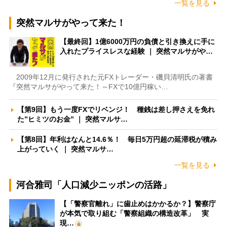
一覧を見る
突然マルサがやって来た！
【最終回】1億6000万円の負債と引き換えに手に
入れたプライスレスな経験 ｜ 突然マルサがや…
2009年12月に発行された元FXトレーダー・磯貝清明氏の著書
『突然マルサがやって来た！～FXで10億円稼い…
【第9回】もう一度FXでリベンジ！ 種銭は差し押さえを免れ
た”ヒミツのお金” ｜ 突然マルサ…
【第8回】年利はなんと14.6％！ 毎日5万円超の延滞税が積み
上がっていく ｜ 突然マルサ…
一覧を見る
河合雅司「人口減少ニッポンの活路」
【「警察官離れ」に歯止めはかかるか？】警察庁
が本気で取り組む「警察組織の構造改革」 実
現…