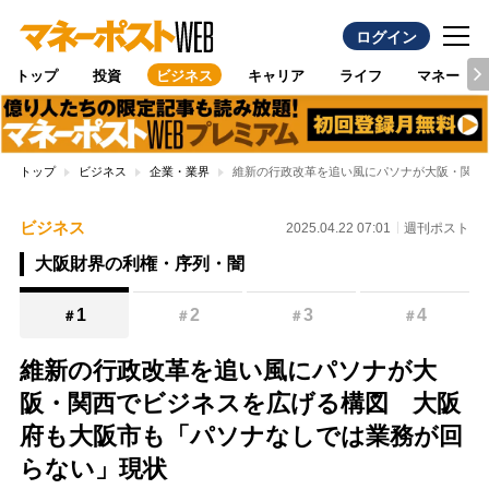
ログイン
トップ
投資
ビジネス
キャリア
ライフ
マネー
トップ
ビジネス
企業・業界
維新の行政改革を追い風にパソナが大阪・関西
ビジネス
2025.04.22 07:01
週刊ポスト
大阪財界の利権・序列・闇
1
2
3
4
＃
＃
＃
＃
維新の行政改革を追い風にパソナが大
阪・関西でビジネスを広げる構図 大阪
府も大阪市も「パソナなしでは業務が回
らない」現状