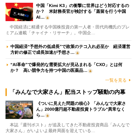
中国「Kimi K3」の衝撃に世界はどう対応するの
か？ 米財務長官が検討する「蒸留を行う中国
AI…
中国経済に精通する中国株投資の第一人者・田代尚機氏のプレ
ミアム連載「チャイナ・リサーチ」。中国企…
中国経済“予想外の低成長”で政策のテコ入れ必至か 経済運営
方針の修正で成長加速が予想さ…
“AI革命”で爆発的な需要拡大が見込まれる「CXO」とは何
か？ 高い競争力を持つ中国の医薬品…
一覧を見る
「みんなで大家さん」配当ストップ騒動の内幕
《ついに見えた問題の核心》「みんなで大家さ
ん」2000億円超不動産投資トラブル“異常なく
ら…
本誌『週刊ポスト』が追及してきた不動産投資商品「みんなで
大家さん」がいよいよ最終局面を迎えている…