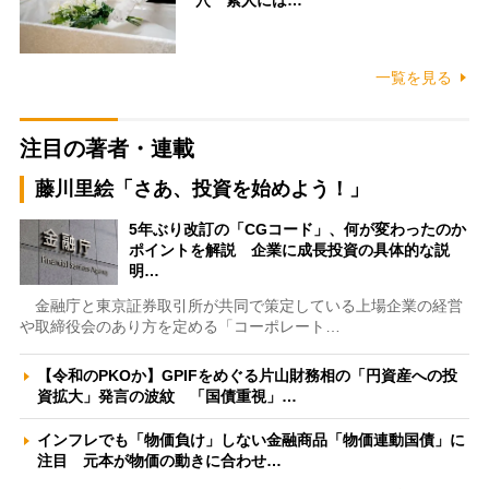
穴 素人には…
一覧を見る
注目の著者・連載
藤川里絵「さあ、投資を始めよう！」
5年ぶり改訂の「CGコード」、何が変わったのか
ポイントを解説 企業に成長投資の具体的な説
明…
金融庁と東京証券取引所が共同で策定している上場企業の経営
や取締役会のあり方を定める「コーポレート…
【令和のPKOか】GPIFをめぐる片山財務相の「円資産への投
資拡大」発言の波紋 「国債重視」…
インフレでも「物価負け」しない金融商品「物価連動国債」に
注目 元本が物価の動きに合わせ…