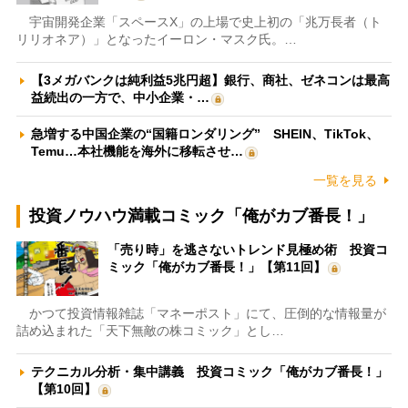
宇宙開発企業「スペースX」の上場で史上初の「兆万長者（ト
リリオネア）」となったイーロン・マスク氏。…
【3メガバンクは純利益5兆円超】銀行、商社、ゼネコンは最高
益続出の一方で、中小企業・…
急増する中国企業の“国籍ロンダリング” SHEIN、TikTok、
Temu…本社機能を海外に移転させ…
一覧を見る
投資ノウハウ満載コミック「俺がカブ番長！」
「売り時」を逃さないトレンド見極め術 投資コ
ミック「俺がカブ番長！」【第11回】
かつて投資情報雑誌「マネーポスト」にて、圧倒的な情報量が
詰め込まれた「天下無敵の株コミック」とし…
テクニカル分析・集中講義 投資コミック「俺がカブ番長！」
【第10回】