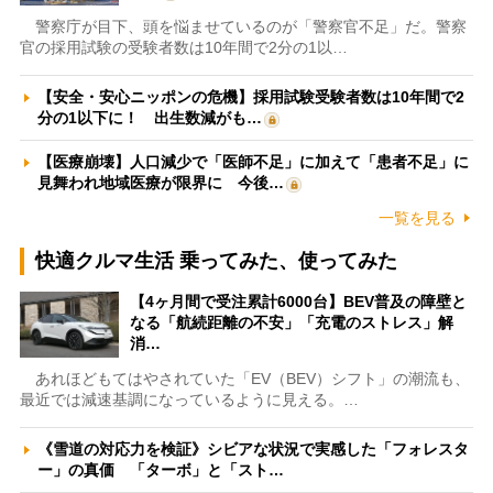
警察庁が目下、頭を悩ませているのが「警察官不足」だ。警察
官の採用試験の受験者数は10年間で2分の1以…
【安全・安心ニッポンの危機】採用試験受験者数は10年間で2
分の1以下に！ 出生数減がも…
【医療崩壊】人口減少で「医師不足」に加えて「患者不足」に
見舞われ地域医療が限界に 今後…
一覧を見る
快適クルマ生活 乗ってみた、使ってみた
【4ヶ月間で受注累計6000台】BEV普及の障壁と
なる「航続距離の不安」「充電のストレス」解
消…
あれほどもてはやされていた「EV（BEV）シフト」の潮流も、
最近では減速基調になっているように見える。…
《雪道の対応力を検証》シビアな状況で実感した「フォレスタ
ー」の真価 「ターボ」と「スト…