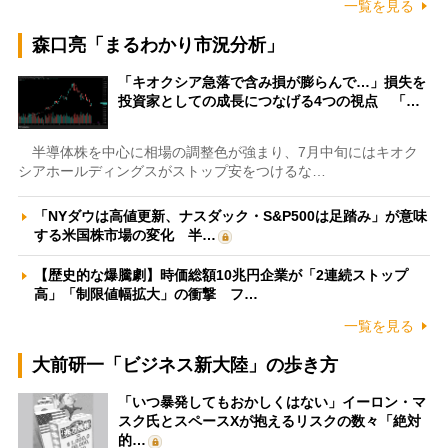
一覧を見る
森口亮「まるわかり市況分析」
「キオクシア急落で含み損が膨らんで…」損失を
投資家としての成長につなげる4つの視点 「…
半導体株を中心に相場の調整色が強まり、7月中旬にはキオク
シアホールディングスがストップ安をつけるな…
「NYダウは高値更新、ナスダック・S&P500は足踏み」が意味
する米国株市場の変化 半…
【歴史的な爆騰劇】時価総額10兆円企業が「2連続ストップ
高」「制限値幅拡大」の衝撃 フ…
一覧を見る
大前研一「ビジネス新大陸」の歩き方
「いつ暴発してもおかしくはない」イーロン・マ
スク氏とスペースXが抱えるリスクの数々「絶対
的…