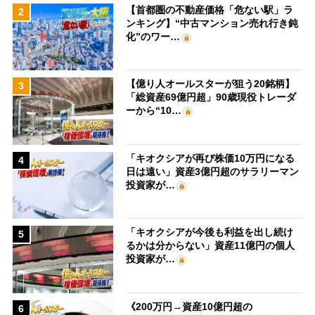
【首都圏の不動産価格「危ない駅」ラ
2
ンキング】“中古マンション売れ行き鈍
化”のワー…
【億り人オールスターが狙う20銘柄】
3
「総資産69億円超」90歳現役トレーダ
ーから“10…
「キオクシアが再び株価10万円になる
4
日は遠い」資産3億円超のサラリーマン
投資家が…
「キオクシアが今後も利益を出し続け
5
るかは分からない」資産11億円の個人
投資家が…
《200万円→資産10億円超の
6