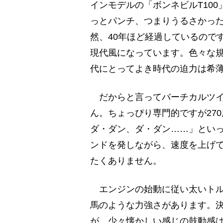
インモデルの「ボンネビルT10
っとパンチ、つまりうるさかっ
然、40年ほど経過しているので
現代風になっています。色々な
代にとってよき時代の迫力は希
だからと言ってバーチカルツイ
ん。ちょっぴり専門的ですが27
ダ・ダン、ダ・ダン……」とい
ンドを発しながら、速度を上げ
たくありません。
エンジンの始動に従い太いトル
馬のような力強さがあります。決
が、少々懐かしい感じの鼓動感