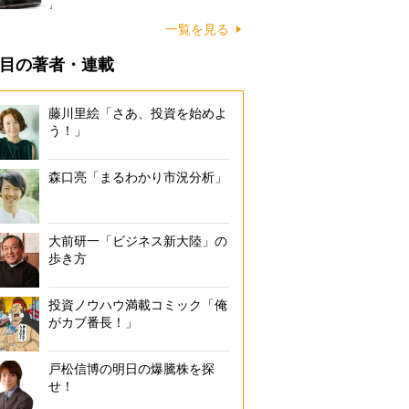
一覧を見る
目の著者・連載
藤川里絵「さあ、投資を始めよ
う！」
森口亮「まるわかり市況分析」
大前研一「ビジネス新大陸」の
歩き方
投資ノウハウ満載コミック「俺
がカブ番長！」
戸松信博の明日の爆騰株を探
せ！