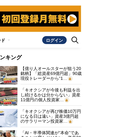
ンド
ログイン
ンキング
【億り人オールスターが狙う20
銘柄】「総資産69億円超」90歳
現役トレーダーから“1…
「キオクシアが今後も利益を出
し続けるかは分からない」資産
11億円の個人投資家…
「キオクシアが再び株価10万円
になる日は遠い」資産3億円超
のサラリーマン投資家…
「AI・半導体関連が“本命”であ