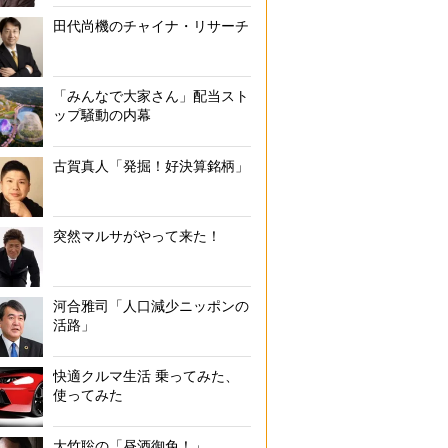
田代尚機のチャイナ・リサーチ
「みんなで大家さん」配当スト
ップ騒動の内幕
古賀真人「発掘！好決算銘柄」
突然マルサがやって来た！
河合雅司「人口減少ニッポンの
活路」
快適クルマ生活 乗ってみた、
使ってみた
大竹聡の「昼酒御免！」