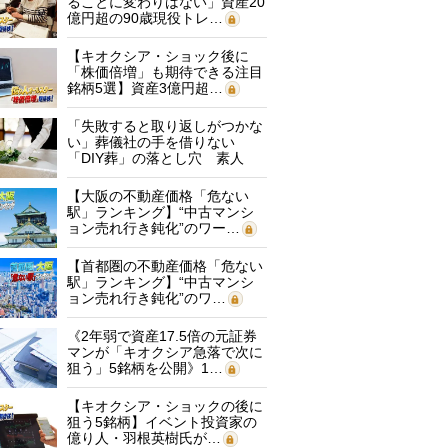
ることに変わりはない」資産20
億円超の90歳現役トレ…
【キオクシア・ショック後に
「株価倍増」も期待できる注目
銘柄5選】資産3億円超…
「失敗すると取り返しがつかな
い」葬儀社の手を借りない
「DIY葬」の落とし穴 素人
に…
【大阪の不動産価格「危ない
駅」ランキング】“中古マンシ
ョン売れ行き鈍化”のワー…
【首都圏の不動産価格「危ない
駅」ランキング】“中古マンシ
ョン売れ行き鈍化”のワ…
《2年弱で資産17.5倍の元証券
マンが「キオクシア急落で次に
狙う」5銘柄を公開》1…
【キオクシア・ショックの後に
狙う5銘柄】イベント投資家の
億り人・羽根英樹氏が…