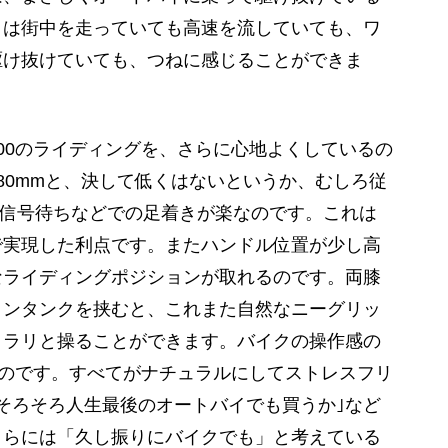
さは街中を走っていても高速を流していても、ワ
駆け抜けていても、つねに感じることができま
00のライディングを、さらに心地よくしているの
80mmと、決して低くはないというか、むしろ従
、信号待ちなどでの足着きが楽なのです。これは
で実現した利点です。またハンドル位置が少し高
なライディングポジションが取れるのです。両膝
リンタンクを挟むと、これまた自然なニーグリッ
ヒラリと操ることができます。バイクの操作感の
いのです。すべてがナチュラルにしてストレスフリ
そろそろ人生最後のオートバイでも買うか｣など
さらには「久し振りにバイクでも」と考えている