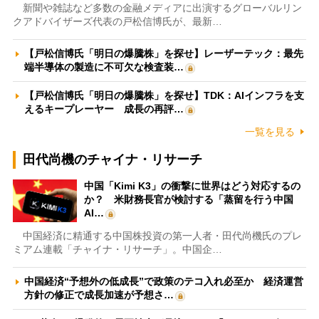
新聞や雑誌など多数の金融メディアに出演するグローバルリン
クアドバイザーズ代表の戸松信博氏が、最新…
【戸松信博氏「明日の爆騰株」を探せ】レーザーテック：最先
端半導体の製造に不可欠な検査装…
【戸松信博氏「明日の爆騰株」を探せ】TDK：AIインフラを支
えるキープレーヤー 成長の再評…
一覧を見る
田代尚機のチャイナ・リサーチ
中国「Kimi K3」の衝撃に世界はどう対応するの
か？ 米財務長官が検討する「蒸留を行う中国
AI…
中国経済に精通する中国株投資の第一人者・田代尚機氏のプレ
ミアム連載「チャイナ・リサーチ」。中国企…
中国経済“予想外の低成長”で政策のテコ入れ必至か 経済運営
方針の修正で成長加速が予想さ…