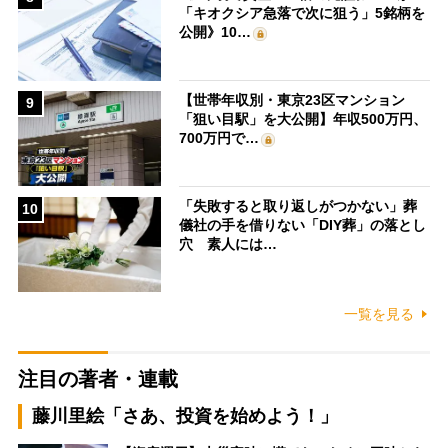
「キオクシア急落で次に狙う」5銘柄を
公開》10…
【世帯年収別・東京23区マンション
9
「狙い目駅」を大公開】年収500万円、
700万円で…
「失敗すると取り返しがつかない」葬
10
儀社の手を借りない「DIY葬」の落とし
穴 素人には…
一覧を見る
注目の著者・連載
藤川里絵「さあ、投資を始めよう！」