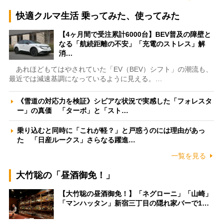
快適クルマ生活 乗ってみた、使ってみた
【4ヶ月間で受注累計6000台】BEV普及の障壁と
なる「航続距離の不安」「充電のストレス」解
消…
あれほどもてはやされていた「EV（BEV）シフト」の潮流も、
最近では減速基調になっているように見える。…
《雪道の対応力を検証》シビアな状況で実感した「フォレスタ
ー」の真価 「ターボ」と「スト…
乗り込むと同時に「これが軽？」と戸惑うのには理由があっ
た 「日産ルークス」さらなる躍進…
一覧を見る
大竹聡の「昼酒御免！」
【大竹聡の昼酒御免！】「ネグローニ」「山崎」
「マンハッタン」新宿三丁目の隠れ家バーで1…