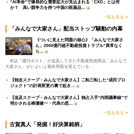
“AI革命”で爆発的な需要拡大が見込まれる「CXO」とは何
か？ 高い競争力を持つ中国の医薬品…
一覧を見る
「みんなで大家さん」配当ストップ騒動の内幕
《ついに見えた問題の核心》「みんなで大家さ
ん」2000億円超不動産投資トラブル“異常なく
ら…
本誌『週刊ポスト』が追及してきた不動産投資商品「みんなで
大家さん」がいよいよ最終局面を迎えている…
【独走スクープ・みんなで大家さん】二転三転した“成田プロ
ジェクト”の計画変更の裏で起き…
【追及スクープ・みんなで大家さん】独占入手“内部議事録”で
明かされる柳瀬健一・代表の思…
一覧を見る
古賀真人「発掘！好決算銘柄」