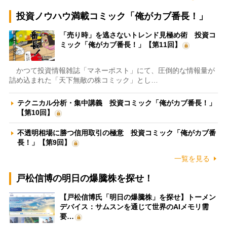
投資ノウハウ満載コミック「俺がカブ番長！」
「売り時」を逃さないトレンド見極め術 投資コ
ミック「俺がカブ番長！」【第11回】
かつて投資情報雑誌「マネーポスト」にて、圧倒的な情報量が
詰め込まれた「天下無敵の株コミック」とし…
テクニカル分析・集中講義 投資コミック「俺がカブ番長！」
【第10回】
不透明相場に勝つ信用取引の極意 投資コミック「俺がカブ番
長！」【第9回】
一覧を見る
戸松信博の明日の爆騰株を探せ！
【戸松信博氏「明日の爆騰株」を探せ】トーメン
デバイス：サムスンを通じて世界のAIメモリ需
要…