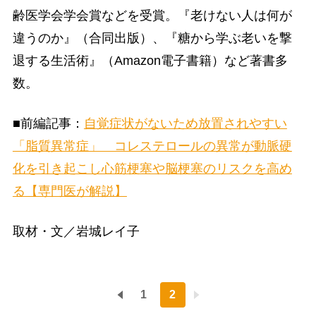
齢医学会学会賞などを受賞。『老けない人は何が
違うのか』（合同出版）、『糖から学ぶ老いを撃
退する生活術』（Amazon電子書籍）など著書多
数。
■前編記事：
自覚症状がないため放置されやすい
「脂質異常症」 コレステロールの異常が動脈硬
化を引き起こし心筋梗塞や脳梗塞のリスクを高め
る【専門医が解説】
取材・文／岩城レイ子
1
2