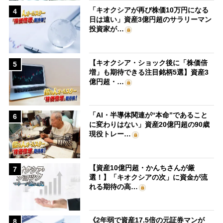
「キオクシアが再び株価10万円になる
4
日は遠い」資産3億円超のサラリーマン
投資家が…
【キオクシア・ショック後に「株価倍
5
増」も期待できる注目銘柄5選】資産3
億円超・…
「AI・半導体関連が“本命”であること
6
に変わりはない」資産20億円超の90歳
現役トレー…
【資産10億円超・かんちさんが厳
7
選！】「キオクシアの次」に資金が流
れる期待の高…
《2年弱で資産17.5倍の元証券マンが
8