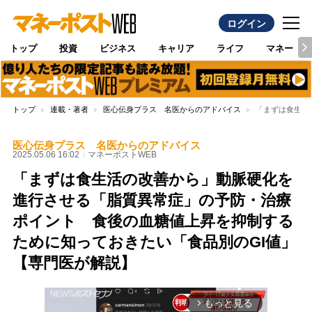
ログイン
トップ
投資
ビジネス
キャリア
ライフ
マネー
トップ
連載・著者
医心伝身プラス 名医からのアドバイス
「まずは食生活
医心伝身プラス 名医からのアドバイス
2025.05.06 16:02
マネーポストWEB
「まずは食生活の改善から」動脈硬化を
進行させる「脂質異常症」の予防・治療
ポイント 食後の血糖値上昇を抑制する
ために知っておきたい「食品別のGI値」
【専門医が解説】
もっと見る
arrow_forward_ios