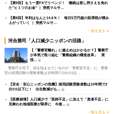
【第9回】もう一度FXでリベンジ！ 種銭は差し押さえを免れ
た”ヒミツのお金” ｜ 突然マルサ…
【第8回】年利はなんと14.6％！ 毎日5万円超の延滞税が積み
上がっていく ｜ 突然マルサ…
一覧を見る
河合雅司「人口減少ニッポンの活路」
【「警察官離れ」に歯止めはかかるか？】警察庁
が本気で取り組む「警察組織の構造改革」 実
現…
警察庁が目下、頭を悩ませているのが「警察官不足」だ。警察
官の採用試験の受験者数は10年間で2分の1以…
【安全・安心ニッポンの危機】採用試験受験者数は10年間で2
分の1以下に！ 出生数減がも…
【医療崩壊】人口減少で「医師不足」に加えて「患者不足」に
見舞われ地域医療が限界に 今後…
一覧を見る