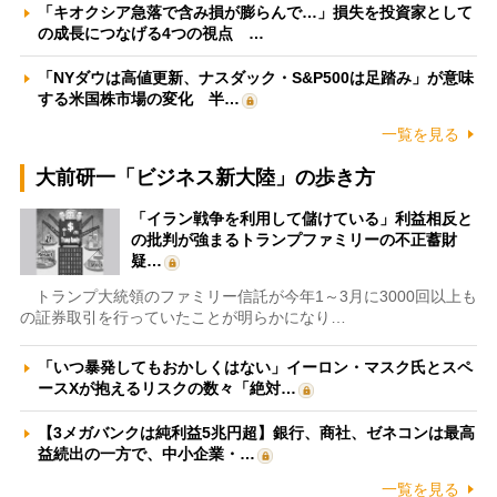
「キオクシア急落で含み損が膨らんで…」損失を投資家として
の成長につなげる4つの視点 …
「NYダウは高値更新、ナスダック・S&P500は足踏み」が意味
する米国株市場の変化 半…
一覧を見る
大前研一「ビジネス新大陸」の歩き方
「イラン戦争を利用して儲けている」利益相反と
の批判が強まるトランプファミリーの不正蓄財
疑…
トランプ大統領のファミリー信託が今年1～3月に3000回以上も
の証券取引を行っていたことが明らかになり…
「いつ暴発してもおかしくはない」イーロン・マスク氏とスペ
ースXが抱えるリスクの数々「絶対…
【3メガバンクは純利益5兆円超】銀行、商社、ゼネコンは最高
益続出の一方で、中小企業・…
一覧を見る