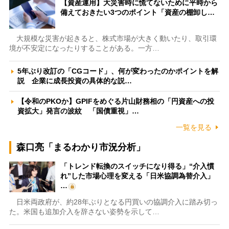
【資産運用】大災害時に慌てないために平時から
備えておきたい3つのポイント「資産の棚卸し…
大規模な災害が起きると、株式市場が大きく動いたり、取引環
境が不安定になったりすることがある。一方…
5年ぶり改訂の「CGコード」、何が変わったのかポイントを解
説 企業に成長投資の具体的な説…
【令和のPKOか】GPIFをめぐる片山財務相の「円資産への投
資拡大」発言の波紋 「国債重視」…
一覧を見る
森口亮「まるわかり市況分析」
「トレンド転換のスイッチになり得る」“介入慣
れ”した市場心理を変える「日米協調為替介入」
…
日米両政府が、約28年ぶりとなる円買いの協調介入に踏み切っ
た。米国も追加介入を辞さない姿勢を示して…