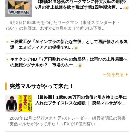
《株価34％急落のワークマンに特大反転の期待》
6月の売上低迷を吹き飛ばす第1四半期決算、…
6月3日に8330円をつけたワークマン（東証スタンダード・
7564）の株価は、わずか1カ月あまりで約34％下落…
三菱重工が「AIインフラの新たな主役」として再評価される気
運 エヌビディアとの提携でAI…
キオクシアHD「7万円割れからの急反発」は再びの上昇局面へ
の反転シグナルか？ 市場のムー…
一覧を見る
突然マルサがやって来た！
【最終回】1億6000万円の負債と引き換えに手に
入れたプライスレスな経験 ｜ 突然マルサがや…
2009年12月に発行された元FXトレーダー・磯貝清明氏の著書
『突然マルサがやって来た！～FXで10億円稼い…