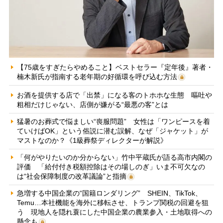
【75歳をすぎたらやめること】ベストセラー『定年後』著者・
楠木新氏が指南する老年期の好循環を呼び込む方法
お酒を提供する店で「出禁」になる客のトホホな生態 嘔吐や
粗相だけじゃない、店側が嫌がる“最悪の客”とは
猛暑のお葬式で悩ましい“喪服問題” 女性は「ワンピースを着
ていけばOK」という俗説に潜む誤解、なぜ「ジャケット」が
マストなのか？《1級葬祭ディレクターが解説》
「何がやりたいのか分からない」竹中平蔵氏が語る高市内閣の
評価 「給付付き税額控除はその場しのぎ」いま不可欠なの
は“社会保障制度の改革議論”と指摘
急増する中国企業の“国籍ロンダリング” SHEIN、TikTok、
Temu…本社機能を海外に移転させ、トランプ関税の回避を狙
う 現地人を隠れ蓑にした中国企業の農業参入・土地取得への
懸念も