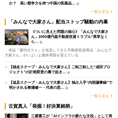
か？ 高い競争力を持つ中国の医薬品…
一覧を見る
「みんなで大家さん」配当ストップ騒動の内幕
《ついに見えた問題の核心》「みんなで大家さ
ん」2000億円超不動産投資トラブル“異常なく
ら…
本誌『週刊ポスト』が追及してきた不動産投資商品「みんなで
大家さん」がいよいよ最終局面を迎えている…
【独走スクープ・みんなで大家さん】二転三転した“成田プロ
ジェクト”の計画変更の裏で起き…
【追及スクープ・みんなで大家さん】独占入手“内部議事録”で
明かされる柳瀬健一・代表の思…
一覧を見る
古賀真人「発掘！好決算銘柄」
三菱重工が「AIインフラの新たな主役」として再