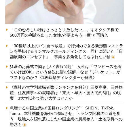
「この恐ろしい株はさっさと手放したい…」キオクシア株で
500万円の利益を出した女性が“夢よもう一度”と再購入
「30種類以上のパン食べ放題」で行列のできる新形態レストラ
ンを手掛けるサンマルクホールディングス 同社に聞いた「店
舗展開のコンセプト」、事業を多角化してもぶれない軸
猛暑のお葬式で悩ましい“喪服問題” 女性は「ワンピースを着
ていけばOK」という俗説に潜む誤解、なぜ「ジャケット」が
マストなのか？《1級葬祭ディレクターが解説》
《商社の大学別就職者数ランキングを解剖》三菱商事、三井物
産、住友商事への就職者は「東大・早大・慶大で約6割」の現
実 3大学以外で強い大学はどこか
急増する中国企業の“国籍ロンダリング” SHEIN、TikTok、
Temu…本社機能を海外に移転させ、トランプ関税の回避を狙
う 現地人を隠れ蓑にした中国企業の農業参入・土地取得への
懸念も