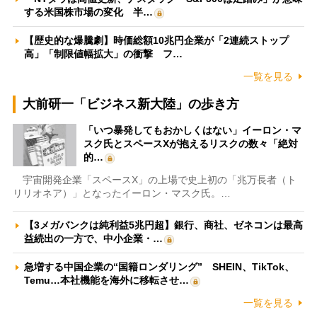
する米国株市場の変化 半…
【歴史的な爆騰劇】時価総額10兆円企業が「2連続ストップ
高」「制限値幅拡大」の衝撃 フ…
一覧を見る
大前研一「ビジネス新大陸」の歩き方
「いつ暴発してもおかしくはない」イーロン・マ
スク氏とスペースXが抱えるリスクの数々「絶対
的…
宇宙開発企業「スペースX」の上場で史上初の「兆万長者（ト
リリオネア）」となったイーロン・マスク氏。…
【3メガバンクは純利益5兆円超】銀行、商社、ゼネコンは最高
益続出の一方で、中小企業・…
急増する中国企業の“国籍ロンダリング” SHEIN、TikTok、
Temu…本社機能を海外に移転させ…
一覧を見る