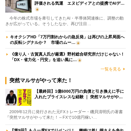
評価される気運 エヌビディアとの提携でAIデ…
今年の株式市場を牽引してきたAI・半導体関連株に、調整の動
きが広がっている。そうしたなか、再び注目…
キオクシアHD「7万円割れからの急反発」は再びの上昇局面へ
の反転シグナルか？ 市場のムー…
《億り人・古賀真人氏が厳選》野村総合研究所だけじゃない！
「DX・省力化・円安」を追い風に…
一覧を見る
突然マルサがやって来た！
【最終回】1億6000万円の負債と引き換えに手に
入れたプライスレスな経験 ｜ 突然マルサがや…
2009年12月に発行された元FXトレーダー・磯貝清明氏の著書
『突然マルサがやって来た！～FXで10億円稼い…
【第9回】もう一度FXでリベンジ！ 種銭は差し押さえを免れ