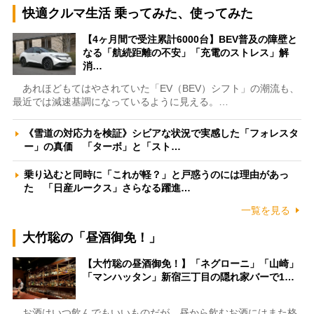
快適クルマ生活 乗ってみた、使ってみた
【4ヶ月間で受注累計6000台】BEV普及の障壁と
なる「航続距離の不安」「充電のストレス」解
消…
あれほどもてはやされていた「EV（BEV）シフト」の潮流も、
最近では減速基調になっているように見える。…
《雪道の対応力を検証》シビアな状況で実感した「フォレスタ
ー」の真価 「ターボ」と「スト…
乗り込むと同時に「これが軽？」と戸惑うのには理由があっ
た 「日産ルークス」さらなる躍進…
一覧を見る
大竹聡の「昼酒御免！」
【大竹聡の昼酒御免！】「ネグローニ」「山崎」
「マンハッタン」新宿三丁目の隠れ家バーで1…
お酒はいつ飲んでもいいものだが、昼から飲むお酒にはまた格