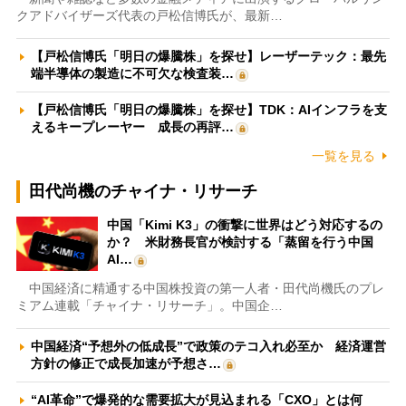
クアドバイザーズ代表の戸松信博氏が、最新…
【戸松信博氏「明日の爆騰株」を探せ】レーザーテック：最先
端半導体の製造に不可欠な検査装…
【戸松信博氏「明日の爆騰株」を探せ】TDK：AIインフラを支
えるキープレーヤー 成長の再評…
一覧を見る
田代尚機のチャイナ・リサーチ
中国「Kimi K3」の衝撃に世界はどう対応するの
か？ 米財務長官が検討する「蒸留を行う中国
AI…
中国経済に精通する中国株投資の第一人者・田代尚機氏のプレ
ミアム連載「チャイナ・リサーチ」。中国企…
中国経済“予想外の低成長”で政策のテコ入れ必至か 経済運営
方針の修正で成長加速が予想さ…
“AI革命”で爆発的な需要拡大が見込まれる「CXO」とは何