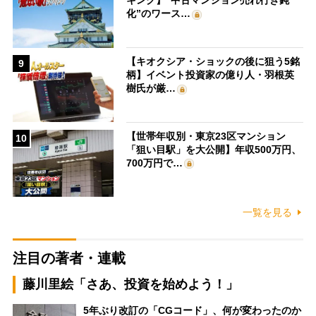
キング】“中古マンション売れ行き鈍
化”のワース…
【キオクシア・ショックの後に狙う5銘
9
柄】イベント投資家の億り人・羽根英
樹氏が厳…
【世帯年収別・東京23区マンション
10
「狙い目駅」を大公開】年収500万円、
700万円で…
一覧を見る
注目の著者・連載
藤川里絵「さあ、投資を始めよう！」
5年ぶり改訂の「CGコード」、何が変わったのか