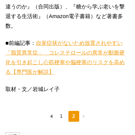
違うのか』（合同出版）、『糖から学ぶ老いを撃
退する生活術』（Amazon電子書籍）など著書多
数。
■前編記事：
自覚症状がないため放置されやすい
「脂質異常症」 コレステロールの異常が動脈硬
化を引き起こし心筋梗塞や脳梗塞のリスクを高め
る【専門医が解説】
取材・文／岩城レイ子
1
2