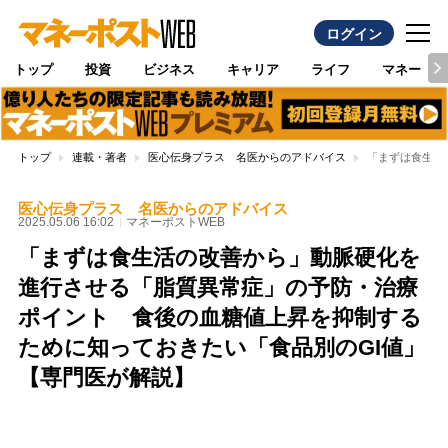
ログイン
トップ
投資
ビジネス
キャリア
ライフ
マネー
トップ
連載・著者
医心伝身プラス 名医からのアドバイス
「まずは食生活
医心伝身プラス 名医からのアドバイス
2025.05.06 16:02
マネーポストWEB
「まずは食生活の改善から」動脈硬化を
進行させる「脂質異常症」の予防・治療
ポイント 食後の血糖値上昇を抑制する
ために知っておきたい「食品別のGI値」
【専門医が解説】
Loaded
:
87.48%
/
Unmute