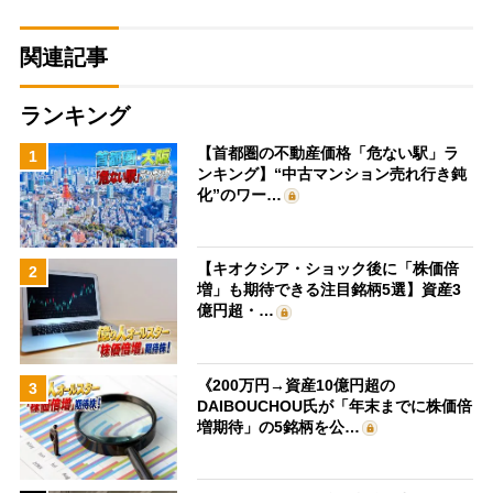
関連記事
ランキング
【首都圏の不動産価格「危ない駅」ラ
1
ンキング】“中古マンション売れ行き鈍
化”のワー…
【キオクシア・ショック後に「株価倍
2
増」も期待できる注目銘柄5選】資産3
億円超・…
《200万円→資産10億円超の
3
DAIBOUCHOU氏が「年末までに株価倍
増期待」の5銘柄を公…