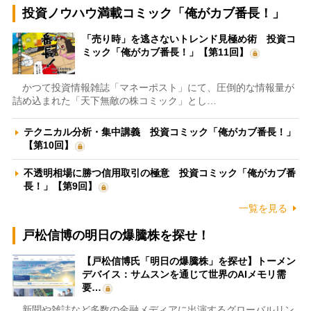
投資ノウハウ満載コミック「俺がカブ番長！」
「売り時」を逃さないトレンド見極め術 投資コ
ミック「俺がカブ番長！」【第11回】
かつて投資情報雑誌「マネーポスト」にて、圧倒的な情報量が
詰め込まれた「天下無敵の株コミック」とし…
テクニカル分析・集中講義 投資コミック「俺がカブ番長！」
【第10回】
不透明相場に勝つ信用取引の極意 投資コミック「俺がカブ番
長！」【第9回】
一覧を見る
戸松信博の明日の爆騰株を探せ！
【戸松信博氏「明日の爆騰株」を探せ】トーメン
デバイス：サムスンを通じて世界のAIメモリ需
要…
新聞や雑誌など多数の金融メディアに出演するグローバルリン