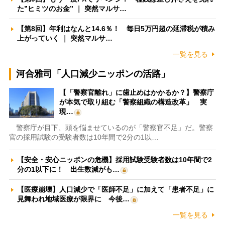
た”ヒミツのお金” ｜ 突然マルサ…
【第8回】年利はなんと14.6％！ 毎日5万円超の延滞税が積み
上がっていく ｜ 突然マルサ…
一覧を見る
河合雅司「人口減少ニッポンの活路」
【「警察官離れ」に歯止めはかかるか？】警察庁
が本気で取り組む「警察組織の構造改革」 実
現…
警察庁が目下、頭を悩ませているのが「警察官不足」だ。警察
官の採用試験の受験者数は10年間で2分の1以…
【安全・安心ニッポンの危機】採用試験受験者数は10年間で2
分の1以下に！ 出生数減がも…
【医療崩壊】人口減少で「医師不足」に加えて「患者不足」に
見舞われ地域医療が限界に 今後…
一覧を見る