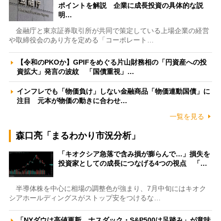
ポイントを解説 企業に成長投資の具体的な説
明…
金融庁と東京証券取引所が共同で策定している上場企業の経営
や取締役会のあり方を定める「コーポレート…
【令和のPKOか】GPIFをめぐる片山財務相の「円資産への投
資拡大」発言の波紋 「国債重視」…
インフレでも「物価負け」しない金融商品「物価連動国債」に
注目 元本が物価の動きに合わせ…
一覧を見る
森口亮「まるわかり市況分析」
「キオクシア急落で含み損が膨らんで…」損失を
投資家としての成長につなげる4つの視点 「…
半導体株を中心に相場の調整色が強まり、7月中旬にはキオク
シアホールディングスがストップ安をつけるな…
「NYダウは高値更新、ナスダック・S&P500は足踏み」が意味