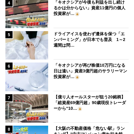
「キオクシアが今後も利益を出し続け
4
るかは分からない」資産11億円の個人
投資家が…
ドライアイスを使わず遺体を保つ「エ
5
ンバーミング」が日本でも普及 1～2
週間は問…
「キオクシアが再び株価10万円になる
6
日は遠い」資産3億円超のサラリーマン
投資家が…
【億り人オールスターが狙う20銘柄】
7
「総資産69億円超」90歳現役トレーダ
ーから“10…
【大阪の不動産価格「危ない駅」ラン
8