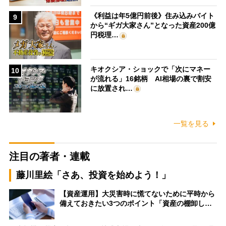
《利益は年5億円前後》住み込みバイト
9
から“ギガ大家さん”となった資産200億
円税理…
キオクシア・ショックで「次にマネー
10
が流れる」16銘柄 AI相場の裏で割安
に放置され…
一覧を見る
注目の著者・連載
藤川里絵「さあ、投資を始めよう！」
【資産運用】大災害時に慌てないために平時から
備えておきたい3つのポイント「資産の棚卸し…