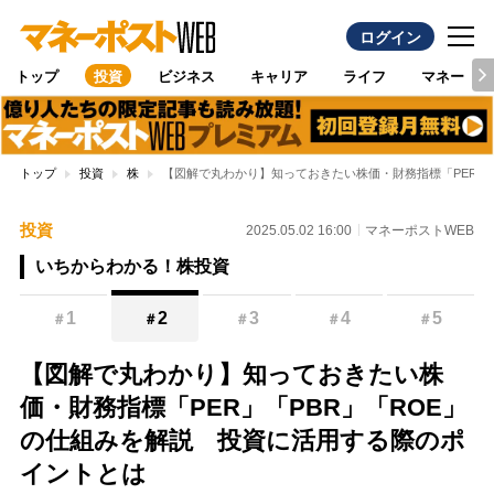
ログイン
トップ
投資
ビジネス
キャリア
ライフ
マネー
トップ
投資
株
【図解で丸わかり】知っておきたい株価・財務指標「PER」
投資
2025.05.02 16:00
マネーポストWEB
いちからわかる！株投資
1
2
3
4
5
＃
＃
＃
＃
＃
【図解で丸わかり】知っておきたい株
価・財務指標「PER」「PBR」「ROE」
の仕組みを解説 投資に活用する際のポ
イントとは