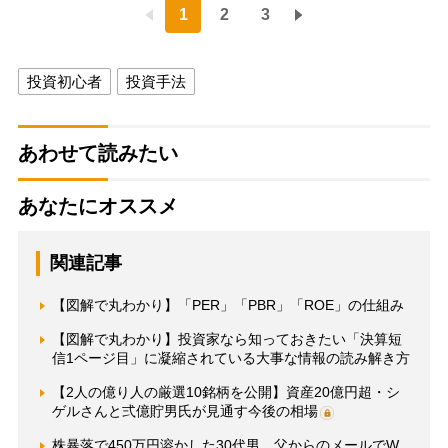
1
2
3
投資初心者
投資手法
あわせて読みたい
あなたにオススメ
関連記事
【図解で丸わかり】「PER」「PBR」「ROE」の仕組み
【図解で丸わかり】投資家なら知っておきたい「決算短
信1ページ目」に凝縮されている大事な情報の読み解き方
【2人の億り人の厳選10銘柄を公開】資産20億円超・シ
ゲルさんと弍億貯男氏が見通す今後の相場
株暴落で450万円溶かした30代男 父からのメールでW