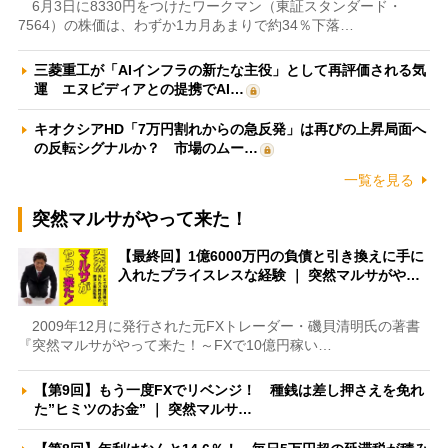
6月3日に8330円をつけたワークマン（東証スタンダード・
7564）の株価は、わずか1カ月あまりで約34％下落…
三菱重工が「AIインフラの新たな主役」として再評価される気
運 エヌビディアとの提携でAI…
キオクシアHD「7万円割れからの急反発」は再びの上昇局面へ
の反転シグナルか？ 市場のムー…
一覧を見る
突然マルサがやって来た！
【最終回】1億6000万円の負債と引き換えに手に
入れたプライスレスな経験 ｜ 突然マルサがや…
2009年12月に発行された元FXトレーダー・磯貝清明氏の著書
『突然マルサがやって来た！～FXで10億円稼い…
【第9回】もう一度FXでリベンジ！ 種銭は差し押さえを免れ
た”ヒミツのお金” ｜ 突然マルサ…