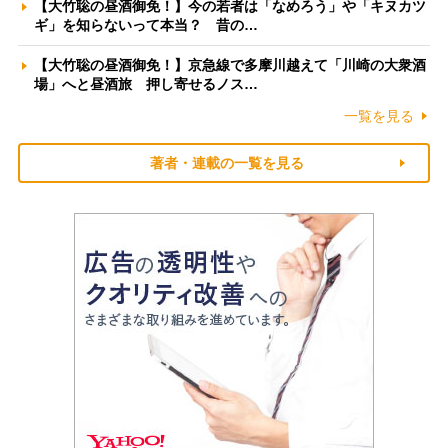
【大竹聡の昼酒御免！】今の若者は「なめろう」や「キヌカツ
ギ」を知らないって本当？ 昔の…
【大竹聡の昼酒御免！】京急線で多摩川越えて「川崎の大衆酒
場」へと昼酒旅 押し寄せるノス…
一覧を見る
著者・連載の一覧を見る