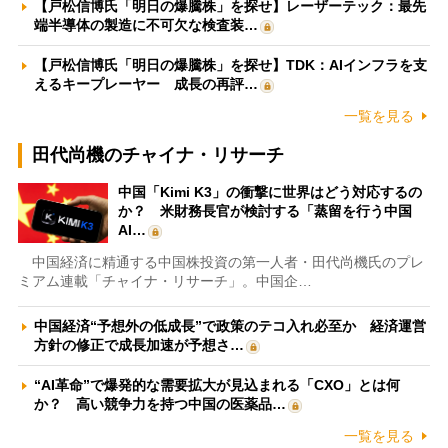
【戸松信博氏「明日の爆騰株」を探せ】レーザーテック：最先
端半導体の製造に不可欠な検査装…
【戸松信博氏「明日の爆騰株」を探せ】TDK：AIインフラを支
えるキープレーヤー 成長の再評…
一覧を見る
田代尚機のチャイナ・リサーチ
中国「Kimi K3」の衝撃に世界はどう対応するの
か？ 米財務長官が検討する「蒸留を行う中国
AI…
中国経済に精通する中国株投資の第一人者・田代尚機氏のプレ
ミアム連載「チャイナ・リサーチ」。中国企…
中国経済“予想外の低成長”で政策のテコ入れ必至か 経済運営
方針の修正で成長加速が予想さ…
“AI革命”で爆発的な需要拡大が見込まれる「CXO」とは何
か？ 高い競争力を持つ中国の医薬品…
一覧を見る