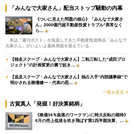
「みんなで大家さん」配当ストップ騒動の内幕
《ついに見えた問題の核心》「みんなで大家さ
ん」2000億円超不動産投資トラブル“異常なく
ら…
本誌『週刊ポスト』が追及してきた不動産投資商品「みんなで
大家さん」がいよいよ最終局面を迎えている…
【独走スクープ・みんなで大家さん】二転三転した“成田プロ
ジェクト”の計画変更の裏で起き…
【追及スクープ・みんなで大家さん】独占入手“内部議事録”で
明かされる柳瀬健一・代表の思…
一覧を見る
古賀真人「発掘！好決算銘柄」
《株価34％急落のワークマンに特大反転の期待》
6月の売上低迷を吹き飛ばす第1四半期決算、…