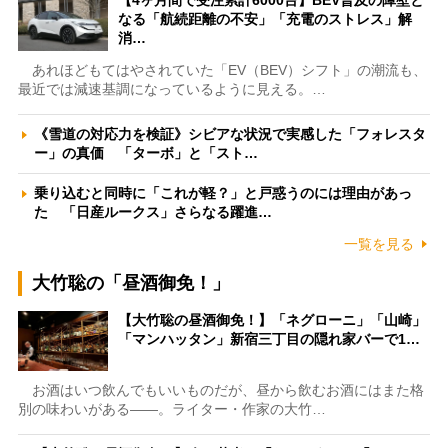
【4ヶ月間で受注累計6000台】BEV普及の障壁と
なる「航続距離の不安」「充電のストレス」解
消…
あれほどもてはやされていた「EV（BEV）シフト」の潮流も、
最近では減速基調になっているように見える。…
《雪道の対応力を検証》シビアな状況で実感した「フォレスタ
ー」の真価 「ターボ」と「スト…
乗り込むと同時に「これが軽？」と戸惑うのには理由があっ
た 「日産ルークス」さらなる躍進…
一覧を見る
大竹聡の「昼酒御免！」
【大竹聡の昼酒御免！】「ネグローニ」「山崎」
「マンハッタン」新宿三丁目の隠れ家バーで1…
お酒はいつ飲んでもいいものだが、昼から飲むお酒にはまた格
別の味わいがある――。ライター・作家の大竹…