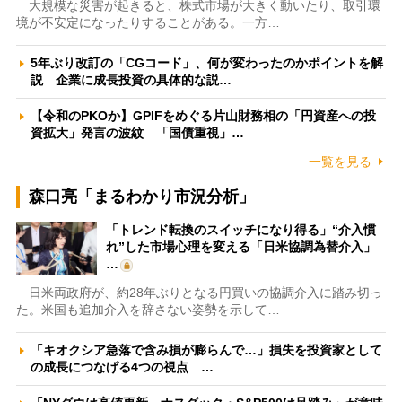
大規模な災害が起きると、株式市場が大きく動いたり、取引環
境が不安定になったりすることがある。一方…
5年ぶり改訂の「CGコード」、何が変わったのかポイントを解
説 企業に成長投資の具体的な説…
【令和のPKOか】GPIFをめぐる片山財務相の「円資産への投
資拡大」発言の波紋 「国債重視」…
一覧を見る
森口亮「まるわかり市況分析」
「トレンド転換のスイッチになり得る」“介入慣
れ”した市場心理を変える「日米協調為替介入」
…
日米両政府が、約28年ぶりとなる円買いの協調介入に踏み切っ
た。米国も追加介入を辞さない姿勢を示して…
「キオクシア急落で含み損が膨らんで…」損失を投資家として
の成長につなげる4つの視点 …