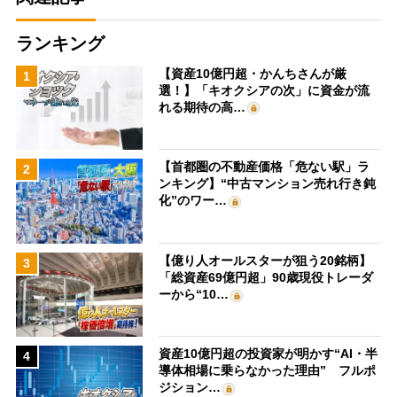
ランキング
【資産10億円超・かんちさんが厳
1
選！】「キオクシアの次」に資金が流
れる期待の高…
【首都圏の不動産価格「危ない駅」ラ
2
ンキング】“中古マンション売れ行き鈍
化”のワー…
【億り人オールスターが狙う20銘柄】
3
「総資産69億円超」90歳現役トレーダ
ーから“10…
資産10億円超の投資家が明かす“AI・半
4
導体相場に乗らなかった理由” フルポ
ジション…