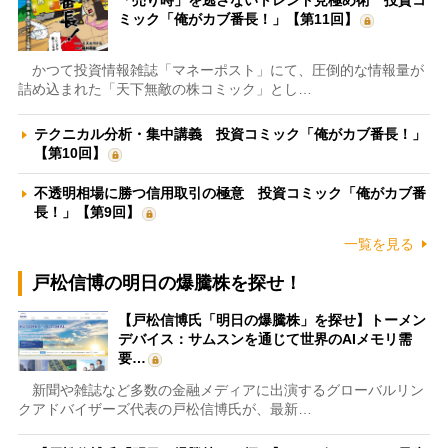
「売り時」を逃さないトレンド見極め術 投資コ
ミック「俺がカブ番長！」【第11回】
かつて投資情報雑誌「マネーポスト」にて、圧倒的な情報量が
詰め込まれた「天下無敵の株コミック」とし…
テクニカル分析・集中講義 投資コミック「俺がカブ番長！」
【第10回】
不透明相場に勝つ信用取引の極意 投資コミック「俺がカブ番
長！」【第9回】
一覧を見る
戸松信博の明日の爆騰株を探せ！
【戸松信博氏「明日の爆騰株」を探せ】トーメン
デバイス：サムスンを通じて世界のAIメモリ需
要…
新聞や雑誌など多数の金融メディアに出演するグローバルリン
クアドバイザーズ代表の戸松信博氏が、最新…