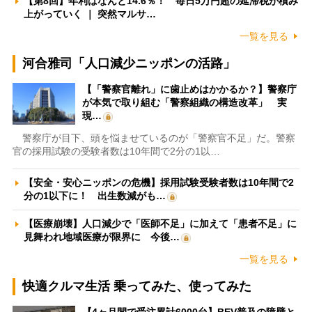
【第8回】年利はなんと14.6％！ 毎日5万円超の延滞税が積み
上がっていく ｜ 突然マルサ…
一覧を見る
河合雅司「人口減少ニッポンの活路」
【「警察官離れ」に歯止めはかかるか？】警察庁
が本気で取り組む「警察組織の構造改革」 実
現…
警察庁が目下、頭を悩ませているのが「警察官不足」だ。警察
官の採用試験の受験者数は10年間で2分の1以…
【安全・安心ニッポンの危機】採用試験受験者数は10年間で2
分の1以下に！ 出生数減がも…
【医療崩壊】人口減少で「医師不足」に加えて「患者不足」に
見舞われ地域医療が限界に 今後…
一覧を見る
快適クルマ生活 乗ってみた、使ってみた