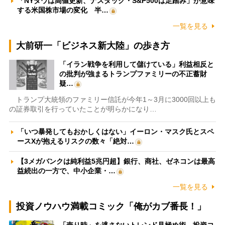
「NYダウは高値更新、ナスダック・S&P500は足踏み」が意味
する米国株市場の変化 半…
一覧を見る
大前研一「ビジネス新大陸」の歩き方
「イラン戦争を利用して儲けている」利益相反と
の批判が強まるトランプファミリーの不正蓄財
疑…
トランプ大統領のファミリー信託が今年1～3月に3000回以上も
の証券取引を行っていたことが明らかになり…
「いつ暴発してもおかしくはない」イーロン・マスク氏とスペ
ースXが抱えるリスクの数々「絶対…
【3メガバンクは純利益5兆円超】銀行、商社、ゼネコンは最高
益続出の一方で、中小企業・…
一覧を見る
投資ノウハウ満載コミック「俺がカブ番長！」