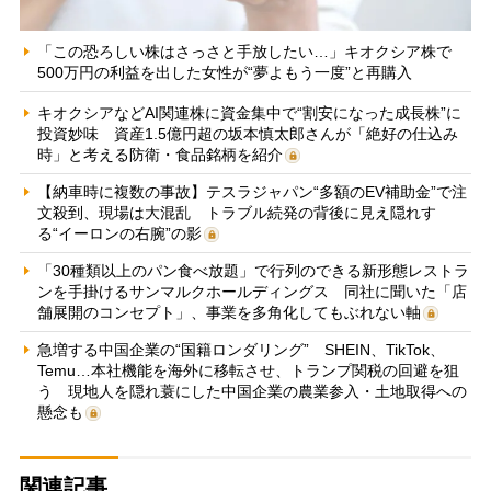
「この恐ろしい株はさっさと手放したい…」キオクシア株で
500万円の利益を出した女性が“夢よもう一度”と再購入
キオクシアなどAI関連株に資金集中で“割安になった成長株”に
投資妙味 資産1.5億円超の坂本慎太郎さんが「絶好の仕込み
時」と考える防衛・食品銘柄を紹介
【納車時に複数の事故】テスラジャパン“多額のEV補助金”で注
文殺到、現場は大混乱 トラブル続発の背後に見え隠れす
る“イーロンの右腕”の影
「30種類以上のパン食べ放題」で行列のできる新形態レストラ
ンを手掛けるサンマルクホールディングス 同社に聞いた「店
舗展開のコンセプト」、事業を多角化してもぶれない軸
急増する中国企業の“国籍ロンダリング” SHEIN、TikTok、
Temu…本社機能を海外に移転させ、トランプ関税の回避を狙
う 現地人を隠れ蓑にした中国企業の農業参入・土地取得への
懸念も
関連記事