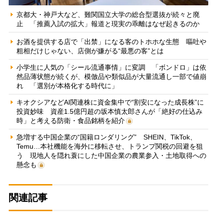
京都大・神戸大など、難関国立大学の総合型選抜が続々と廃
止 「推薦入試の拡大」報道と現実の乖離はなぜ起きるのか
お酒を提供する店で「出禁」になる客のトホホな生態 嘔吐や
粗相だけじゃない、店側が嫌がる“最悪の客”とは
小学生に人気の「シール流通事情」に変調 「ボンドロ」は依
然品薄状態が続くが、模倣品や類似品が大量流通し一部で値崩
れ 「選別が本格化する時代に」
キオクシアなどAI関連株に資金集中で“割安になった成長株”に
投資妙味 資産1.5億円超の坂本慎太郎さんが「絶好の仕込み
時」と考える防衛・食品銘柄を紹介
急増する中国企業の“国籍ロンダリング” SHEIN、TikTok、
Temu…本社機能を海外に移転させ、トランプ関税の回避を狙
う 現地人を隠れ蓑にした中国企業の農業参入・土地取得への
懸念も
関連記事