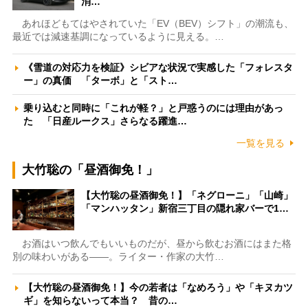
消…
あれほどもてはやされていた「EV（BEV）シフト」の潮流も、
最近では減速基調になっているように見える。…
《雪道の対応力を検証》シビアな状況で実感した「フォレスタ
ー」の真価 「ターボ」と「スト…
乗り込むと同時に「これが軽？」と戸惑うのには理由があっ
た 「日産ルークス」さらなる躍進…
一覧を見る
大竹聡の「昼酒御免！」
【大竹聡の昼酒御免！】「ネグローニ」「山崎」
「マンハッタン」新宿三丁目の隠れ家バーで1…
お酒はいつ飲んでもいいものだが、昼から飲むお酒にはまた格
別の味わいがある――。ライター・作家の大竹…
【大竹聡の昼酒御免！】今の若者は「なめろう」や「キヌカツ
ギ」を知らないって本当？ 昔の…