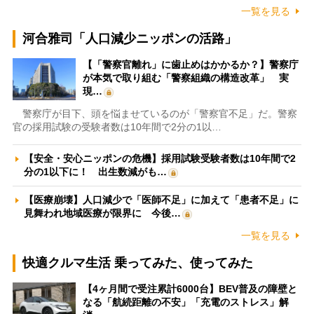
一覧を見る
河合雅司「人口減少ニッポンの活路」
【「警察官離れ」に歯止めはかかるか？】警察庁
が本気で取り組む「警察組織の構造改革」 実
現…
警察庁が目下、頭を悩ませているのが「警察官不足」だ。警察
官の採用試験の受験者数は10年間で2分の1以…
【安全・安心ニッポンの危機】採用試験受験者数は10年間で2
分の1以下に！ 出生数減がも…
【医療崩壊】人口減少で「医師不足」に加えて「患者不足」に
見舞われ地域医療が限界に 今後…
一覧を見る
快適クルマ生活 乗ってみた、使ってみた
【4ヶ月間で受注累計6000台】BEV普及の障壁と
なる「航続距離の不安」「充電のストレス」解