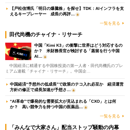
【戸松信博氏「明日の爆騰株」を探せ】TDK：AIインフラを支
えるキープレーヤー 成長の再評…
一覧を見る
田代尚機のチャイナ・リサーチ
中国「Kimi K3」の衝撃に世界はどう対応するの
か？ 米財務長官が検討する「蒸留を行う中国
AI…
中国経済に精通する中国株投資の第一人者・田代尚機氏のプレ
ミアム連載「チャイナ・リサーチ」。中国企…
中国経済“予想外の低成長”で政策のテコ入れ必至か 経済運営
方針の修正で成長加速が予想さ…
“AI革命”で爆発的な需要拡大が見込まれる「CXO」とは何
か？ 高い競争力を持つ中国の医薬品…
一覧を見る
「みんなで大家さん」配当ストップ騒動の内幕