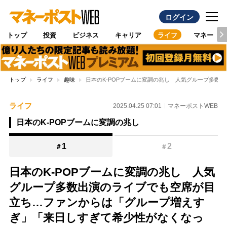
ログイン
トップ
投資
ビジネス
キャリア
ライフ
マネー
トップ
ライフ
趣味
日本のK-POPブームに変調の兆し 人気グループ多数
ライフ
2025.04.25 07:01
マネーポストWEB
日本のK-POPブームに変調の兆し
1
2
＃
＃
日本のK-POPブームに変調の兆し 人気
グループ多数出演のライブでも空席が目
立ち…ファンからは「グループ増えす
ぎ」「来日しすぎて希少性がなくなっ