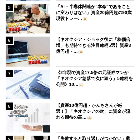
「AI・半導体関連が“本命”であること
5
に変わりはない」資産20億円超の90歳
現役トレー…
【キオクシア・ショック後に「株価倍
6
増」も期待できる注目銘柄5選】資産3
億円超・…
《2年弱で資産17.5倍の元証券マンが
7
「キオクシア急落で次に狙う」5銘柄を
公開》10…
【資産10億円超・かんちさんが厳
8
選！】「キオクシアの次」に資金が流
れる期待の高…
「失敗すると取り返しがつかない」葬
9