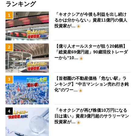
ランキング
「キオクシアが今後も利益を出し続け
1
るかは分からない」資産11億円の個人
投資家が…
【億り人オールスターが狙う20銘柄】
2
「総資産69億円超」90歳現役トレーダ
ーから“10…
【首都圏の不動産価格「危ない駅」ラ
3
ンキング】“中古マンション売れ行き鈍
化”のワー…
「キオクシアが再び株価10万円になる
4
日は遠い」資産3億円超のサラリーマン
投資家が…