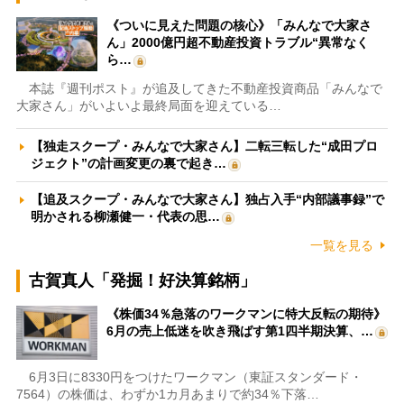
《ついに見えた問題の核心》「みんなで大家さ
ん」2000億円超不動産投資トラブル“異常なく
ら…
本誌『週刊ポスト』が追及してきた不動産投資商品「みんなで
大家さん」がいよいよ最終局面を迎えている…
【独走スクープ・みんなで大家さん】二転三転した“成田プロ
ジェクト”の計画変更の裏で起き…
【追及スクープ・みんなで大家さん】独占入手“内部議事録”で
明かされる柳瀬健一・代表の思…
一覧を見る
古賀真人「発掘！好決算銘柄」
《株価34％急落のワークマンに特大反転の期待》
6月の売上低迷を吹き飛ばす第1四半期決算、…
6月3日に8330円をつけたワークマン（東証スタンダード・
7564）の株価は、わずか1カ月あまりで約34％下落…