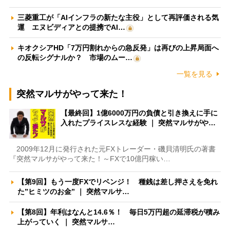
三菱重工が「AIインフラの新たな主役」として再評価される気
運 エヌビディアとの提携でAI…
キオクシアHD「7万円割れからの急反発」は再びの上昇局面へ
の反転シグナルか？ 市場のムー…
一覧を見る
突然マルサがやって来た！
【最終回】1億6000万円の負債と引き換えに手に
入れたプライスレスな経験 ｜ 突然マルサがや…
2009年12月に発行された元FXトレーダー・磯貝清明氏の著書
『突然マルサがやって来た！～FXで10億円稼い…
【第9回】もう一度FXでリベンジ！ 種銭は差し押さえを免れ
た”ヒミツのお金” ｜ 突然マルサ…
【第8回】年利はなんと14.6％！ 毎日5万円超の延滞税が積み
上がっていく ｜ 突然マルサ…