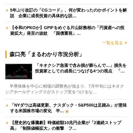
5年ぶり改訂の「CGコード」、何が変わったのかポイントを解
説 企業に成長投資の具体的な説…
【令和のPKOか】GPIFをめぐる片山財務相の「円資産への投
資拡大」発言の波紋 「国債重視」…
一覧を見る
森口亮「まるわかり市況分析」
「キオクシア急落で含み損が膨らんで…」損失を
投資家としての成長につなげる4つの視点 「…
半導体株を中心に相場の調整色が強まり、7月中旬にはキオク
シアホールディングスがストップ安をつけるな…
「NYダウは高値更新、ナスダック・S&P500は足踏み」が意味
する米国株市場の変化 半…
【歴史的な爆騰劇】時価総額10兆円企業が「2連続ストップ
高」「制限値幅拡大」の衝撃 フ…