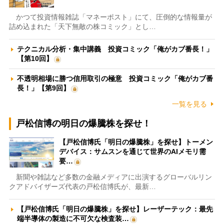
かつて投資情報雑誌「マネーポスト」にて、圧倒的な情報量が
詰め込まれた「天下無敵の株コミック」とし…
テクニカル分析・集中講義 投資コミック「俺がカブ番長！」
【第10回】
不透明相場に勝つ信用取引の極意 投資コミック「俺がカブ番
長！」【第9回】
一覧を見る
戸松信博の明日の爆騰株を探せ！
【戸松信博氏「明日の爆騰株」を探せ】トーメン
デバイス：サムスンを通じて世界のAIメモリ需
要…
新聞や雑誌など多数の金融メディアに出演するグローバルリン
クアドバイザーズ代表の戸松信博氏が、最新…
【戸松信博氏「明日の爆騰株」を探せ】レーザーテック：最先
端半導体の製造に不可欠な検査装…