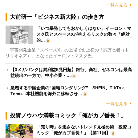
一覧を見る
大前研一「ビジネス新大陸」の歩き方
「いつ暴発してもおかしくはない」イーロン・マ
スク氏とスペースXが抱えるリスクの数々「絶対
的…
宇宙開発企業「スペースX」の上場で史上初の「兆万長者（ト
リリオネア）」となったイーロン・マスク氏。…
【3メガバンクは純利益5兆円超】銀行、商社、ゼネコンは最高
益続出の一方で、中小企業・…
急増する中国企業の“国籍ロンダリング” SHEIN、TikTok、
Temu…本社機能を海外に移転させ…
一覧を見る
投資ノウハウ満載コミック「俺がカブ番長！」
「売り時」を逃さないトレンド見極め術 投資コ
ミック「俺がカブ番長！」【第11回】