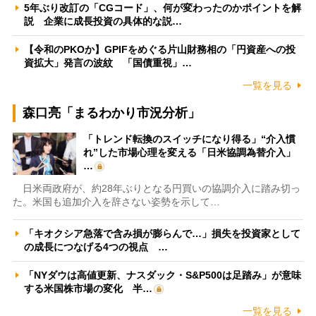
5年ぶり改訂の「CGコード」、何が変わったのかポイントを解
説 企業に成長投資の具体的な説…
【令和のPKOか】GPIFをめぐる片山財務相の「円資産への投
資拡大」発言の波紋 「国債重視」…
一覧を見る
森口亮「まるわかり市況分析」
「トレンド転換のスイッチになり得る」“介入慣
れ”した市場心理を変える「日米協調為替介入」
…
日米両政府が、約28年ぶりとなる円買いの協調介入に踏み切っ
た。米国も追加介入を辞さない姿勢を示して…
「キオクシア急落で含み損が膨らんで…」損失を投資家として
の成長につなげる4つの視点 …
「NYダウは高値更新、ナスダック・S&P500は足踏み」が意味
する米国株市場の変化 半…
一覧を見る