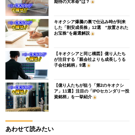
期待の大本命”は？
キオクシア爆騰の裏で仕込み時が到来
した「割安成長株」12選 “放置された
お宝株”を厳選解説
【キオクシアと同じ構図】億り人たち
が注目する「親会社よりも成長しうる
子会社銘柄」9選
【億り人たちが狙う「第2のキオクシ
ア」11選】注目の「IPOセカンダリー投
資銘柄」を一挙紹介
あわせて読みたい