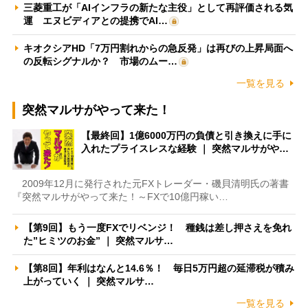
三菱重工が「AIインフラの新たな主役」として再評価される気
運 エヌビディアとの提携でAI…
キオクシアHD「7万円割れからの急反発」は再びの上昇局面へ
の反転シグナルか？ 市場のムー…
一覧を見る
突然マルサがやって来た！
【最終回】1億6000万円の負債と引き換えに手に
入れたプライスレスな経験 ｜ 突然マルサがや…
2009年12月に発行された元FXトレーダー・磯貝清明氏の著書
『突然マルサがやって来た！～FXで10億円稼い…
【第9回】もう一度FXでリベンジ！ 種銭は差し押さえを免れ
た”ヒミツのお金” ｜ 突然マルサ…
【第8回】年利はなんと14.6％！ 毎日5万円超の延滞税が積み
上がっていく ｜ 突然マルサ…
一覧を見る