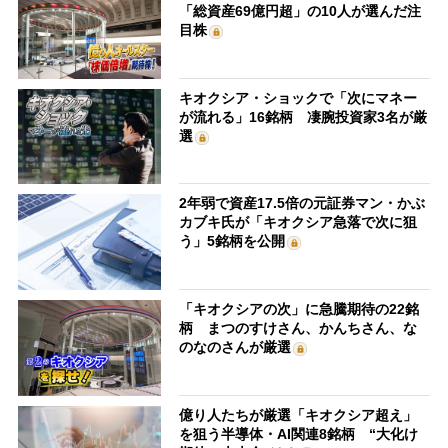
「総資産69億円超」の10人が選んだ注
目株
キオクシア・ショックで「次にマネー
が流れる」16銘柄 凄腕投資家3名が厳
選
2年弱で資産17.5倍の元証券マン・かぶ
カブキ氏が「キオクシア急落で次に狙
う」5銘柄を公開
「キオクシアの次」に急騰期待の22銘
柄 まつのすけさん、かんちさん、な
のなのさんが厳選
億り人たちが厳選「キオクシア超え」
を狙う半導体・AI関連8銘柄 “大化け