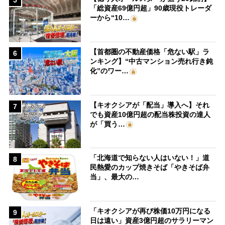
5
「総資産69億円超」90歳現役トレーダ
ーから“10…
【首都圏の不動産価格「危ない駅」ラ
6
ンキング】“中古マンション売れ行き鈍
化”のワー…
【キオクシアが「配当」導入へ】それ
7
でも資産10億円超の配当株投資の達人
が「買う…
「北海道で知らない人はいない！」道
8
民熱愛のカップ焼きそば「やきそば弁
当」、最大の…
「キオクシアが再び株価10万円になる
9
日は遠い」資産3億円超のサラリーマン