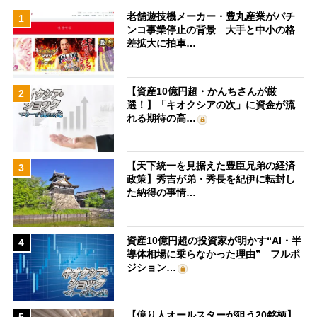
老舗遊技機メーカー・豊丸産業がパチ
1
ンコ事業停止の背景 大手と中小の格
差拡大に拍車…
【資産10億円超・かんちさんが厳
2
選！】「キオクシアの次」に資金が流
れる期待の高…
【天下統一を見据えた豊臣兄弟の経済
3
政策】秀吉が弟・秀長を紀伊に転封し
た納得の事情…
資産10億円超の投資家が明かす“AI・半
4
導体相場に乗らなかった理由” フルポ
ジション…
【億り人オールスターが狙う20銘柄】