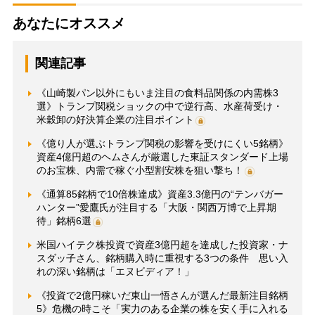
あなたにオススメ
関連記事
《山崎製パン以外にもいま注目の食料品関係の内需株3
選》トランプ関税ショックの中で逆行高、水産荷受け・
米穀卸の好決算企業の注目ポイント
《億り人が選ぶトランプ関税の影響を受けにくい5銘柄》
資産4億円超のヘムさんが厳選した東証スタンダード上場
のお宝株、内需で稼ぐ小型割安株を狙い撃ち！
《通算85銘柄で10倍株達成》資産3.3億円の“テンバガー
ハンター”愛鷹氏が注目する「大阪・関西万博で上昇期
待」銘柄6選
米国ハイテク株投資で資産3億円超を達成した投資家・ナ
スダッ子さん、銘柄購入時に重視する3つの条件 思い入
れの深い銘柄は「エヌビディア！」
《投資で2億円稼いだ東山一悟さんが選んだ最新注目銘柄
5》危機の時こそ「実力のある企業の株を安く手に入れる