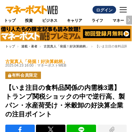
ログイン
トップ
投資
ビジネス
キャリア
ライフ
マネー
トップ
連載・著者
古賀真人「発掘！好決算銘柄」
【いま注目の食料品関係
古賀真人「発掘！好決算銘柄」
2025.04.23 16:00
マネーポストWEB
有料会員限定
【いま注目の食料品関係の内需株3選】
トランプ関税ショックの中で逆行高、製
パン・水産荷受け・米穀卸の好決算企業
の注目ポイント