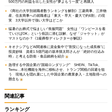
500万円の利益を出した女性が“夢よもう一度”と再購入
《商社の大学別就職者数ランキングを解剖》三菱商事、三井物
産、住友商事への就職者は「東大・早大・慶大で約6割」の現
実 3大学以外で強い大学はどこか
猛暑のお葬式で悩ましい“喪服問題” 女性は「ワンピースを着
ていけばOK」という俗説に潜む誤解、なぜ「ジャケット」が
マストなのか？《1級葬祭ディレクターが解説》
キオクシアなどAI関連株に資金集中で“割安になった成長株”に
投資妙味 資産1.5億円超の坂本慎太郎さんが「絶好の仕込み
時」と考える防衛・食品銘柄を紹介
急増する中国企業の“国籍ロンダリング” SHEIN、TikTok、
Temu…本社機能を海外に移転させ、トランプ関税の回避を狙
う 現地人を隠れ蓑にした中国企業の農業参入・土地取得への
懸念も
関連記事
ランキング