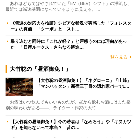
あれほどもてはやされていた「EV（BEV）シフト」の潮流も、
最近では減速基調になっているように見える。…
《雪道の対応力を検証》シビアな状況で実感した「フォレスタ
ー」の真価 「ターボ」と「スト…
乗り込むと同時に「これが軽？」と戸惑うのには理由があっ
た 「日産ルークス」さらなる躍進…
一覧を見る
大竹聡の「昼酒御免！」
【大竹聡の昼酒御免！】「ネグローニ」「山崎」
「マンハッタン」新宿三丁目の隠れ家バーで1…
お酒はいつ飲んでもいいものだが、昼から飲むお酒にはまた格
別の味わいがある――。ライター・作家の大竹…
【大竹聡の昼酒御免！】今の若者は「なめろう」や「キヌカツ
ギ」を知らないって本当？ 昔の…