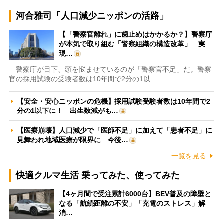
河合雅司「人口減少ニッポンの活路」
【「警察官離れ」に歯止めはかかるか？】警察庁
が本気で取り組む「警察組織の構造改革」 実
現…
警察庁が目下、頭を悩ませているのが「警察官不足」だ。警察
官の採用試験の受験者数は10年間で2分の1以…
【安全・安心ニッポンの危機】採用試験受験者数は10年間で2
分の1以下に！ 出生数減がも…
【医療崩壊】人口減少で「医師不足」に加えて「患者不足」に
見舞われ地域医療が限界に 今後…
一覧を見る
快適クルマ生活 乗ってみた、使ってみた
【4ヶ月間で受注累計6000台】BEV普及の障壁と
なる「航続距離の不安」「充電のストレス」解
消…