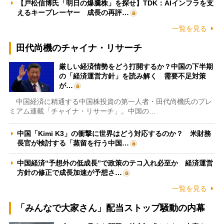
【戸松信博氏「明日の爆騰株」を探せ】TDK：AIインフラを支
えるキープレーヤー 成長の再評…
一覧を見る
田代尚機のチャイナ・リサーチ
厳しい経済情勢をどう打開するか？中国の下半期
の「経済運営方針」を読み解く 需要不足対策
が…
中国経済に精通する中国株投資の第一人者・田代尚機氏のプレ
ミアム連載「チャイナ・リサーチ」。中国の…
中国「Kimi K3」の衝撃に世界はどう対応するのか？ 米財務
長官が検討する「蒸留を行う中国…
中国経済“予想外の低成長”で政策のテコ入れ必至か 経済運営
方針の修正で成長加速が予想さ…
一覧を見る
「みんなで大家さん」配当ストップ騒動の内幕