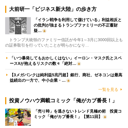
大前研一「ビジネス新大陸」の歩き方
「イラン戦争を利用して儲けている」利益相反と
の批判が強まるトランプファミリーの不正蓄財
疑…
トランプ大統領のファミリー信託が今年1～3月に3000回以上も
の証券取引を行っていたことが明らかになり…
「いつ暴発してもおかしくはない」イーロン・マスク氏とスペ
ースXが抱えるリスクの数々「絶対…
【3メガバンクは純利益5兆円超】銀行、商社、ゼネコンは最高
益続出の一方で、中小企業・…
一覧を見る
投資ノウハウ満載コミック「俺がカブ番長！」
「売り時」を逃さないトレンド見極め術 投資コ
ミック「俺がカブ番長！」【第11回】