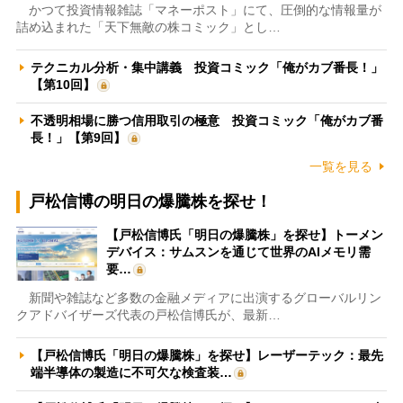
かつて投資情報雑誌「マネーポスト」にて、圧倒的な情報量が
詰め込まれた「天下無敵の株コミック」とし…
テクニカル分析・集中講義 投資コミック「俺がカブ番長！」
【第10回】
不透明相場に勝つ信用取引の極意 投資コミック「俺がカブ番
長！」【第9回】
一覧を見る
戸松信博の明日の爆騰株を探せ！
【戸松信博氏「明日の爆騰株」を探せ】トーメン
デバイス：サムスンを通じて世界のAIメモリ需
要…
新聞や雑誌など多数の金融メディアに出演するグローバルリン
クアドバイザーズ代表の戸松信博氏が、最新…
【戸松信博氏「明日の爆騰株」を探せ】レーザーテック：最先
端半導体の製造に不可欠な検査装…