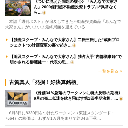
《ついに見えた問題の核心》「みんなで大家さ
ん」2000億円超不動産投資トラブル“異常なく
ら…
本誌『週刊ポスト』が追及してきた不動産投資商品「みんなで
大家さん」がいよいよ最終局面を迎えている…
【独走スクープ・みんなで大家さん】二転三転した“成田プロ
ジェクト”の計画変更の裏で起き…
【追及スクープ・みんなで大家さん】独占入手“内部議事録”で
明かされる柳瀬健一・代表の思…
一覧を見る
古賀真人「発掘！好決算銘柄」
《株価34％急落のワークマンに特大反転の期待》
6月の売上低迷を吹き飛ばす第1四半期決算、…
6月3日に8330円をつけたワークマン（東証スタンダード・
7564）の株価は、わずか1カ月あまりで約34％下落…