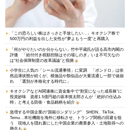
「この恐ろしい株はさっさと手放したい…」キオクシア株で
500万円の利益を出した女性が“夢よもう一度”と再購入
「何がやりたいのか分からない」竹中平蔵氏が語る高市内閣の
評価 「給付付き税額控除はその場しのぎ」いま不可欠なの
は“社会保障制度の改革議論”と指摘
小学生に人気の「シール流通事情」に変調 「ボンドロ」は依
然品薄状態が続くが、模倣品や類似品が大量流通し一部で値崩
れ 「選別が本格化する時代に」
キオクシアなどAI関連株に資金集中で“割安になった成長株”に
投資妙味 資産1.5億円超の坂本慎太郎さんが「絶好の仕込み
時」と考える防衛・食品銘柄を紹介
急増する中国企業の“国籍ロンダリング” SHEIN、TikTok、
Temu…本社機能を海外に移転させ、トランプ関税の回避を狙
う 現地人を隠れ蓑にした中国企業の農業参入・土地取得への
懸念も