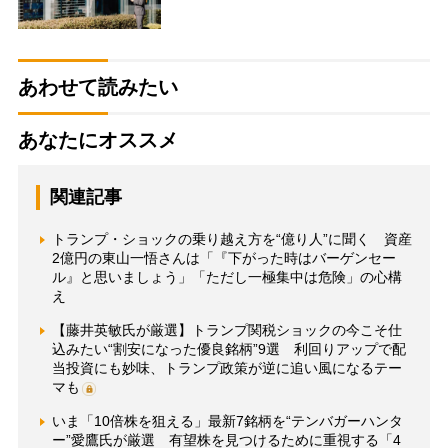
あわせて読みたい
あなたにオススメ
関連記事
トランプ・ショックの乗り越え方を“億り人”に聞く 資産
2億円の東山一悟さんは「『下がった時はバーゲンセー
ル』と思いましょう」「ただし一極集中は危険」の心構
え
【藤井英敏氏が厳選】トランプ関税ショックの今こそ仕
込みたい“割安になった優良銘柄”9選 利回りアップで配
当投資にも妙味、トランプ政策が逆に追い風になるテー
マも
いま「10倍株を狙える」最新7銘柄を“テンバガーハンタ
ー”愛鷹氏が厳選 有望株を見つけるために重視する「4