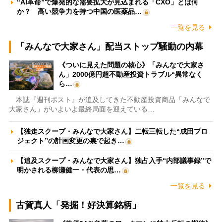
“AI革命”で爆発的な需要拡大が見込まれる「CXO」とは何
か？ 高い競争力を持つ中国の医薬品…
一覧を見る
「みんなで大家さん」配当ストップ騒動の内幕
《ついに見えた問題の核心》「みんなで大家さ
ん」2000億円超不動産投資トラブル“異常なく
ら…
本誌『週刊ポスト』が追及してきた不動産投資商品「みんなで
大家さん」がいよいよ最終局面を迎えている…
【独走スクープ・みんなで大家さん】二転三転した“成田プロ
ジェクト”の計画変更の裏で起き…
【追及スクープ・みんなで大家さん】独占入手“内部議事録”で
明かされる柳瀬健一・代表の思…
一覧を見る
古賀真人「発掘！好決算銘柄」