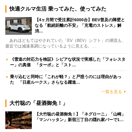
快適クルマ生活 乗ってみた、使ってみた
【4ヶ月間で受注累計6000台】BEV普及の障壁と
なる「航続距離の不安」「充電のストレス」解
消…
あれほどもてはやされていた「EV（BEV）シフト」の潮流も、
最近では減速基調になっているように見える。…
《雪道の対応力を検証》シビアな状況で実感した「フォレスタ
ー」の真価 「ターボ」と「スト…
乗り込むと同時に「これが軽？」と戸惑うのには理由があっ
た 「日産ルークス」さらなる躍進…
一覧を見る
大竹聡の「昼酒御免！」
【大竹聡の昼酒御免！】「ネグローニ」「山崎」
「マンハッタン」新宿三丁目の隠れ家バーで1…