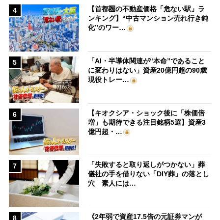
【首都圏の不動産価格「危ない駅」ラ
4
ンキング】“中古マンション売れ行き鈍
化”のワー…
「AI・半導体関連が“本命”であること
5
に変わりはない」資産20億円超の90歳
現役トレー…
【キオクシア・ショック後に「株価倍
6
増」も期待できる注目銘柄5選】資産3
億円超・…
「失敗すると取り返しがつかない」葬
7
儀社の手を借りない「DIY葬」の落とし
穴 素人には…
《2年弱で資産17.5倍の元証券マンが
8