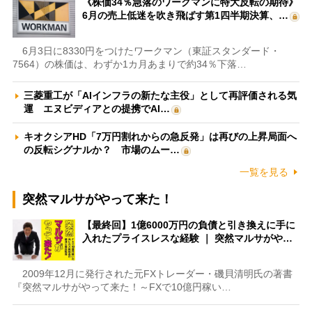
《株価34％急落のワークマンに特大反転の期待》
6月の売上低迷を吹き飛ばす第1四半期決算、…
6月3日に8330円をつけたワークマン（東証スタンダード・
7564）の株価は、わずか1カ月あまりで約34％下落…
三菱重工が「AIインフラの新たな主役」として再評価される気
運 エヌビディアとの提携でAI…
キオクシアHD「7万円割れからの急反発」は再びの上昇局面へ
の反転シグナルか？ 市場のムー…
一覧を見る
突然マルサがやって来た！
【最終回】1億6000万円の負債と引き換えに手に
入れたプライスレスな経験 ｜ 突然マルサがや…
2009年12月に発行された元FXトレーダー・磯貝清明氏の著書
『突然マルサがやって来た！～FXで10億円稼い…