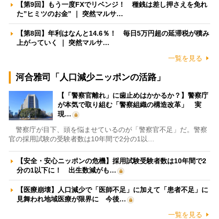
【第9回】もう一度FXでリベンジ！ 種銭は差し押さえを免れ
た”ヒミツのお金” ｜ 突然マルサ…
【第8回】年利はなんと14.6％！ 毎日5万円超の延滞税が積み
上がっていく ｜ 突然マルサ…
一覧を見る
河合雅司「人口減少ニッポンの活路」
【「警察官離れ」に歯止めはかかるか？】警察庁
が本気で取り組む「警察組織の構造改革」 実
現…
警察庁が目下、頭を悩ませているのが「警察官不足」だ。警察
官の採用試験の受験者数は10年間で2分の1以…
【安全・安心ニッポンの危機】採用試験受験者数は10年間で2
分の1以下に！ 出生数減がも…
【医療崩壊】人口減少で「医師不足」に加えて「患者不足」に
見舞われ地域医療が限界に 今後…
一覧を見る