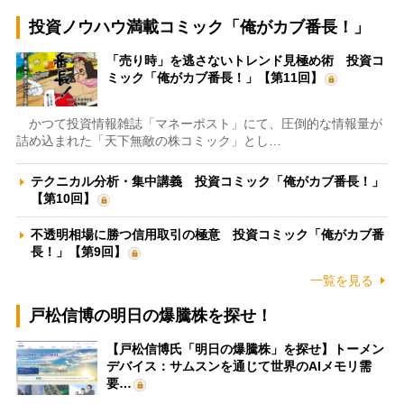
投資ノウハウ満載コミック「俺がカブ番長！」
「売り時」を逃さないトレンド見極め術 投資コ
ミック「俺がカブ番長！」【第11回】
かつて投資情報雑誌「マネーポスト」にて、圧倒的な情報量が
詰め込まれた「天下無敵の株コミック」とし…
テクニカル分析・集中講義 投資コミック「俺がカブ番長！」
【第10回】
不透明相場に勝つ信用取引の極意 投資コミック「俺がカブ番
長！」【第9回】
一覧を見る
戸松信博の明日の爆騰株を探せ！
【戸松信博氏「明日の爆騰株」を探せ】トーメン
デバイス：サムスンを通じて世界のAIメモリ需
要…