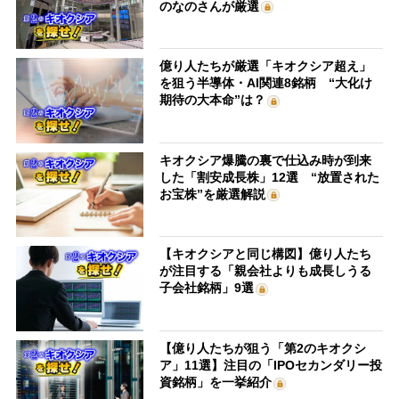
のなのさんが厳選
億り人たちが厳選「キオクシア超え」
を狙う半導体・AI関連8銘柄 “大化け
期待の大本命”は？
キオクシア爆騰の裏で仕込み時が到来
した「割安成長株」12選 “放置された
お宝株”を厳選解説
【キオクシアと同じ構図】億り人たち
が注目する「親会社よりも成長しうる
子会社銘柄」9選
【億り人たちが狙う「第2のキオクシ
ア」11選】注目の「IPOセカンダリー投
資銘柄」を一挙紹介