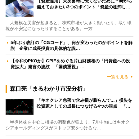
【資産運用】大災害時に慌てないために平時から
備えておきたい3つのポイント「資産の棚卸し…
大規模な災害が起きると、株式市場が大きく動いたり、取引環
境が不安定になったりすることがある。一方…
5年ぶり改訂の「CGコード」、何が変わったのかポイントを解
説 企業に成長投資の具体的な説…
【令和のPKOか】GPIFをめぐる片山財務相の「円資産への投
資拡大」発言の波紋 「国債重視」…
一覧を見る
森口亮「まるわかり市況分析」
「キオクシア急落で含み損が膨らんで…」損失を
投資家としての成長につなげる4つの視点 「…
半導体株を中心に相場の調整色が強まり、7月中旬にはキオク
シアホールディングスがストップ安をつけるな…