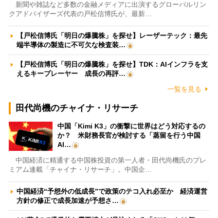
新聞や雑誌など多数の金融メディアに出演するグローバルリン
クアドバイザーズ代表の戸松信博氏が、最新…
【戸松信博氏「明日の爆騰株」を探せ】レーザーテック：最先
端半導体の製造に不可欠な検査装…
【戸松信博氏「明日の爆騰株」を探せ】TDK：AIインフラを支
えるキープレーヤー 成長の再評…
一覧を見る
田代尚機のチャイナ・リサーチ
中国「Kimi K3」の衝撃に世界はどう対応するの
か？ 米財務長官が検討する「蒸留を行う中国
AI…
中国経済に精通する中国株投資の第一人者・田代尚機氏のプレ
ミアム連載「チャイナ・リサーチ」。中国企…
中国経済“予想外の低成長”で政策のテコ入れ必至か 経済運営
方針の修正で成長加速が予想さ…