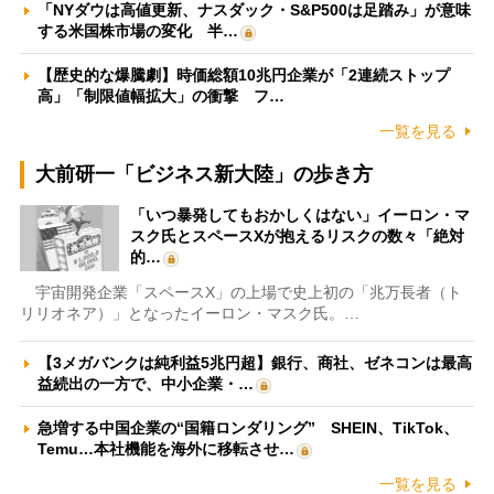
「NYダウは高値更新、ナスダック・S&P500は足踏み」が意味
する米国株市場の変化 半…
【歴史的な爆騰劇】時価総額10兆円企業が「2連続ストップ
高」「制限値幅拡大」の衝撃 フ…
一覧を見る
大前研一「ビジネス新大陸」の歩き方
「いつ暴発してもおかしくはない」イーロン・マ
スク氏とスペースXが抱えるリスクの数々「絶対
的…
宇宙開発企業「スペースX」の上場で史上初の「兆万長者（ト
リリオネア）」となったイーロン・マスク氏。…
【3メガバンクは純利益5兆円超】銀行、商社、ゼネコンは最高
益続出の一方で、中小企業・…
急増する中国企業の“国籍ロンダリング” SHEIN、TikTok、
Temu…本社機能を海外に移転させ…
一覧を見る