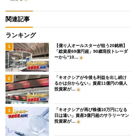
関連記事
ランキング
【億り人オールスターが狙う20銘柄】
1
「総資産69億円超」90歳現役トレーダ
ーから“10…
「キオクシアが今後も利益を出し続け
2
るかは分からない」資産11億円の個人
投資家が…
「キオクシアが再び株価10万円になる
3
日は遠い」資産3億円超のサラリーマン
投資家が…