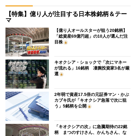
【特集】億り人が注目する日本株銘柄＆テー
マ
【億り人オールスターが狙う20銘柄】
「総資産69億円超」の10人が選んだ注
目株
キオクシア・ショックで「次にマネー
が流れる」16銘柄 凄腕投資家3名が厳
選
2年弱で資産17.5倍の元証券マン・かぶ
カブキ氏が「キオクシア急落で次に狙
う」5銘柄を公開
「キオクシアの次」に急騰期待の22銘
柄 まつのすけさん、かんちさん、な