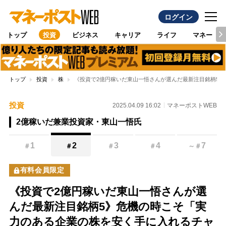
ログイン
トップ
投資
ビジネス
キャリア
ライフ
マネー
トップ
投資
株
《投資で2億円稼いだ東山一悟さんが選んだ最新注目銘柄5》
投資
2025.04.09 16:02
マネーポストWEB
2億稼いだ兼業投資家・東山一悟氏
1
2
3
4
7
＃
＃
＃
＃
～
＃
有料会員限定
《投資で2億円稼いだ東山一悟さんが選
んだ最新注目銘柄5》危機の時こそ「実
力のある企業の株を安く手に入れるチャ