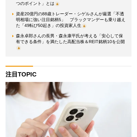
つのポイント」とは
資産20億円の88歳トレーダー・シゲルさんが厳選「不透
明相場に強い注目銘柄5」 ブラックマンデーも乗り越え
た「49転び50起き」の投資家人生
森永卓郎さんの長男・森永康平氏が考える「安心して保
有できる条件」を満たした高配当株＆REIT銘柄10を公開
注目TOPIC