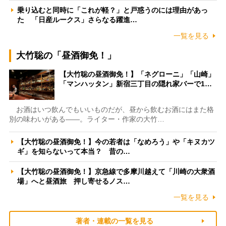
乗り込むと同時に「これが軽？」と戸惑うのには理由があっ
た 「日産ルークス」さらなる躍進…
一覧を見る
大竹聡の「昼酒御免！」
【大竹聡の昼酒御免！】「ネグローニ」「山崎」
「マンハッタン」新宿三丁目の隠れ家バーで1…
お酒はいつ飲んでもいいものだが、昼から飲むお酒にはまた格
別の味わいがある――。ライター・作家の大竹…
【大竹聡の昼酒御免！】今の若者は「なめろう」や「キヌカツ
ギ」を知らないって本当？ 昔の…
【大竹聡の昼酒御免！】京急線で多摩川越えて「川崎の大衆酒
場」へと昼酒旅 押し寄せるノス…
一覧を見る
著者・連載の一覧を見る