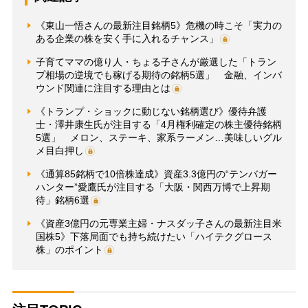
《東山一悟さんの最新注目銘柄5》危機の時こそ「実力の
ある企業の株を安く手に入れるチャンス」
子育てママの億り人・ちょる子さんが厳選した「トラン
プ相場の逆境でも稼げる期待の銘柄5選」 金融、インバ
ウンド関連に注目する理由とは
《トランプ・ショックに動じない銘柄選び》優待弁護
士・澤井康生氏が注目する「4月権利確定の株主優待銘柄
5選」 メロン、ステーキ、家系ラーメン…美味しいグル
メ目白押し
《通算85銘柄で10倍株達成》資産3.3億円の“テンバガー
ハンター”愛鷹氏が注目する「大阪・関西万博で上昇期
待」銘柄6選
《資産3億円の元専業主婦・ナスダッ子さんの最新注目米
国株5》下落局面でも持ち続けたい「ハイテクグロース
株」のポイント