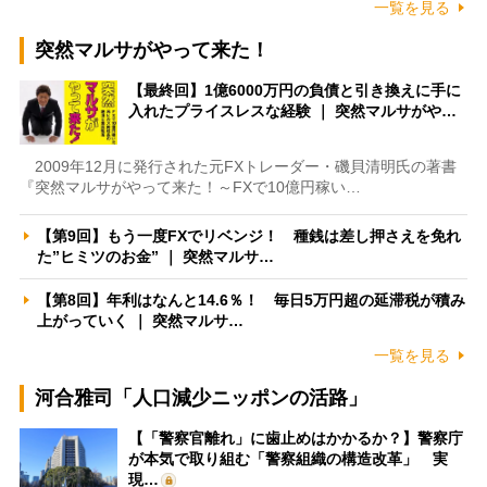
一覧を見る
突然マルサがやって来た！
【最終回】1億6000万円の負債と引き換えに手に
入れたプライスレスな経験 ｜ 突然マルサがや…
2009年12月に発行された元FXトレーダー・磯貝清明氏の著書
『突然マルサがやって来た！～FXで10億円稼い…
【第9回】もう一度FXでリベンジ！ 種銭は差し押さえを免れ
た”ヒミツのお金” ｜ 突然マルサ…
【第8回】年利はなんと14.6％！ 毎日5万円超の延滞税が積み
上がっていく ｜ 突然マルサ…
一覧を見る
河合雅司「人口減少ニッポンの活路」
【「警察官離れ」に歯止めはかかるか？】警察庁
が本気で取り組む「警察組織の構造改革」 実
現…