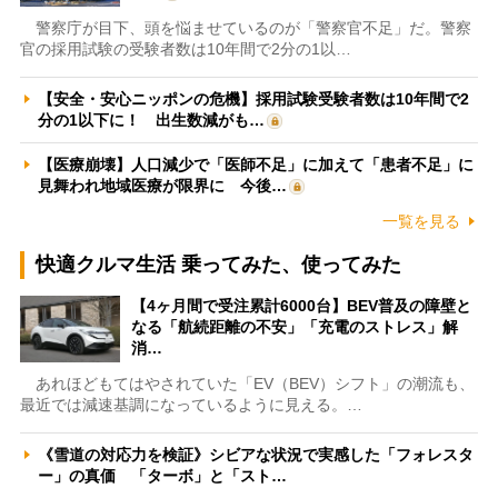
警察庁が目下、頭を悩ませているのが「警察官不足」だ。警察
官の採用試験の受験者数は10年間で2分の1以…
【安全・安心ニッポンの危機】採用試験受験者数は10年間で2
分の1以下に！ 出生数減がも…
【医療崩壊】人口減少で「医師不足」に加えて「患者不足」に
見舞われ地域医療が限界に 今後…
一覧を見る
快適クルマ生活 乗ってみた、使ってみた
【4ヶ月間で受注累計6000台】BEV普及の障壁と
なる「航続距離の不安」「充電のストレス」解
消…
あれほどもてはやされていた「EV（BEV）シフト」の潮流も、
最近では減速基調になっているように見える。…
《雪道の対応力を検証》シビアな状況で実感した「フォレスタ
ー」の真価 「ターボ」と「スト…