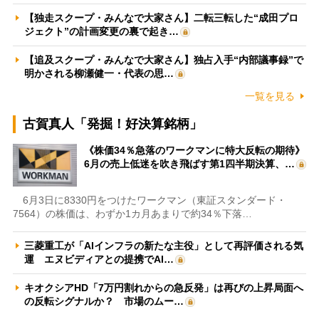
【独走スクープ・みんなで大家さん】二転三転した“成田プロ
ジェクト”の計画変更の裏で起き…
【追及スクープ・みんなで大家さん】独占入手“内部議事録”で
明かされる柳瀬健一・代表の思…
一覧を見る
古賀真人「発掘！好決算銘柄」
《株価34％急落のワークマンに特大反転の期待》
6月の売上低迷を吹き飛ばす第1四半期決算、…
6月3日に8330円をつけたワークマン（東証スタンダード・
7564）の株価は、わずか1カ月あまりで約34％下落…
三菱重工が「AIインフラの新たな主役」として再評価される気
運 エヌビディアとの提携でAI…
キオクシアHD「7万円割れからの急反発」は再びの上昇局面へ
の反転シグナルか？ 市場のムー…