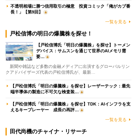
不透明相場に勝つ信用取引の極意 投資コミック「俺がカブ番
長！」【第9回】
一覧を見る
戸松信博の明日の爆騰株を探せ！
【戸松信博氏「明日の爆騰株」を探せ】トーメン
デバイス：サムスンを通じて世界のAIメモリ需
要…
新聞や雑誌など多数の金融メディアに出演するグローバルリン
クアドバイザーズ代表の戸松信博氏が、最新…
【戸松信博氏「明日の爆騰株」を探せ】レーザーテック：最先
端半導体の製造に不可欠な検査装…
【戸松信博氏「明日の爆騰株」を探せ】TDK：AIインフラを支
えるキープレーヤー 成長の再評…
一覧を見る
田代尚機のチャイナ・リサーチ