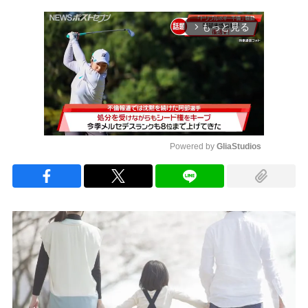
もっと見る
arrow_forward_ios
Powered by 
GliaStudios
Mute