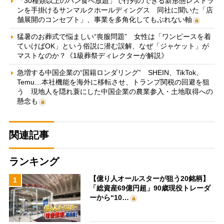
「30種類以上のパン食べ放題」で行列のできる新形態レストラ
ンを手掛けるサンマルクホールディングス 同社に聞いた「店
舗展開のコンセプト」、事業を多角化してもぶれない軸
猛暑のお葬式で悩ましい“喪服問題” 女性は「ワンピースを着
ていけばOK」という俗説に潜む誤解、なぜ「ジャケット」が
マストなのか？《1級葬祭ディレクターが解説》
急増する中国企業の“国籍ロンダリング” SHEIN、TikTok、
Temu…本社機能を海外に移転させ、トランプ関税の回避を狙
う 現地人を隠れ蓑にした中国企業の農業参入・土地取得への
懸念も
関連記事
ランキング
【億り人オールスターが狙う20銘柄】
1
「総資産69億円超」90歳現役トレーダ
ーから“10…