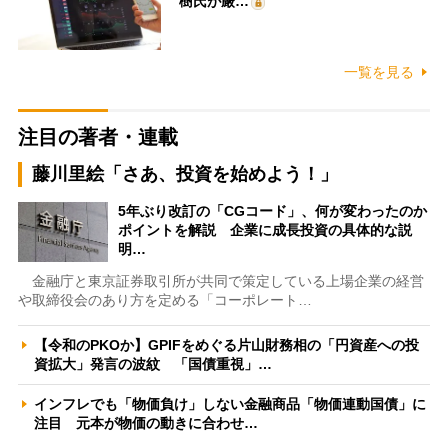
樹氏が厳…
一覧を見る
注目の著者・連載
藤川里絵「さあ、投資を始めよう！」
5年ぶり改訂の「CGコード」、何が変わったのか
ポイントを解説 企業に成長投資の具体的な説
明…
金融庁と東京証券取引所が共同で策定している上場企業の経営
や取締役会のあり方を定める「コーポレート…
【令和のPKOか】GPIFをめぐる片山財務相の「円資産への投
資拡大」発言の波紋 「国債重視」…
インフレでも「物価負け」しない金融商品「物価連動国債」に
注目 元本が物価の動きに合わせ…