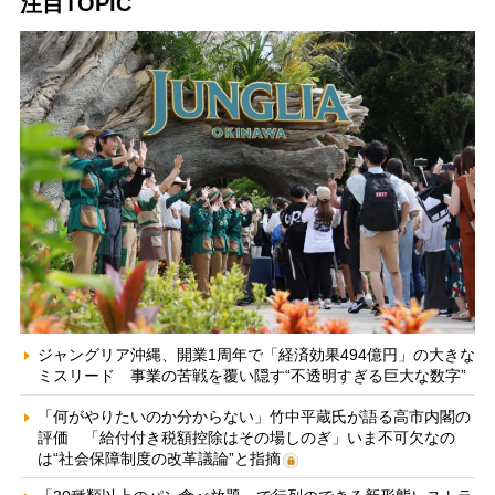
注目TOPIC
ジャングリア沖縄、開業1周年で「経済効果494億円」の大きな
ミスリード 事業の苦戦を覆い隠す“不透明すぎる巨大な数字”
「何がやりたいのか分からない」竹中平蔵氏が語る高市内閣の
評価 「給付付き税額控除はその場しのぎ」いま不可欠なの
は“社会保障制度の改革議論”と指摘