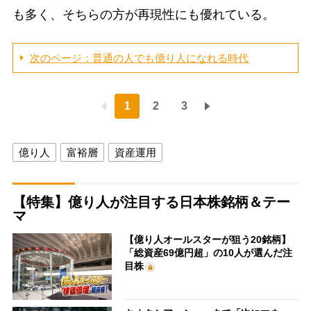
も多く、そちらの方が再現性にも優れている。
次のページ：普通の人でも億り人になれる時代
1
2
3
億り人
富裕層
資産運用
【特集】億り人が注目する日本株銘柄＆テー
マ
【億り人オールスターが狙う20銘柄】
「総資産69億円超」の10人が選んだ注
目株