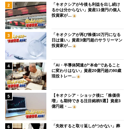
「キオクシアが今後も利益を出し続け
2
るかは分からない」資産11億円の個人
投資家が…
「キオクシアが再び株価10万円になる
3
日は遠い」資産3億円超のサラリーマン
投資家が…
「AI・半導体関連が“本命”であること
4
に変わりはない」資産20億円超の90歳
現役トレー…
【キオクシア・ショック後に「株価倍
5
増」も期待できる注目銘柄5選】資産3
億円超・…
「失敗すると取り返しがつかない」葬
6