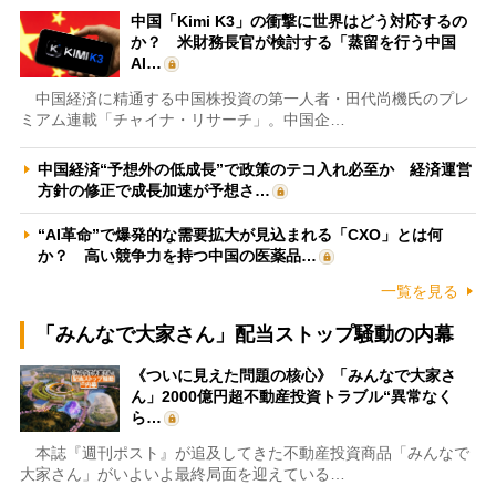
中国「Kimi K3」の衝撃に世界はどう対応するの
か？ 米財務長官が検討する「蒸留を行う中国
AI…
中国経済に精通する中国株投資の第一人者・田代尚機氏のプレ
ミアム連載「チャイナ・リサーチ」。中国企…
中国経済“予想外の低成長”で政策のテコ入れ必至か 経済運営
方針の修正で成長加速が予想さ…
“AI革命”で爆発的な需要拡大が見込まれる「CXO」とは何
か？ 高い競争力を持つ中国の医薬品…
一覧を見る
「みんなで大家さん」配当ストップ騒動の内幕
《ついに見えた問題の核心》「みんなで大家さ
ん」2000億円超不動産投資トラブル“異常なく
ら…
本誌『週刊ポスト』が追及してきた不動産投資商品「みんなで
大家さん」がいよいよ最終局面を迎えている…