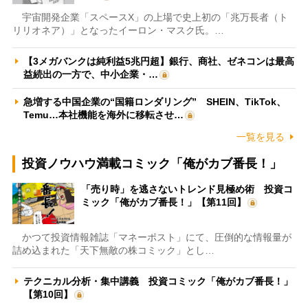
宇宙開発企業「スペースX」の上場で史上初の「兆万長者（ト
リリオネア）」となったイーロン・マスク氏。…
【3メガバンクは純利益5兆円超】銀行、商社、ゼネコンは最高
益続出の一方で、中小企業・…
急増する中国企業の“国籍ロンダリング” SHEIN、TikTok、
Temu…本社機能を海外に移転させ…
一覧を見る
投資ノウハウ満載コミック「俺がカブ番長！」
「売り時」を逃さないトレンド見極め術 投資コ
ミック「俺がカブ番長！」【第11回】
かつて投資情報雑誌「マネーポスト」にて、圧倒的な情報量が
詰め込まれた「天下無敵の株コミック」とし…
テクニカル分析・集中講義 投資コミック「俺がカブ番長！」
【第10回】