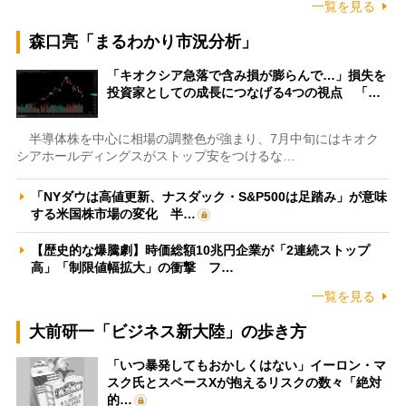
一覧を見る
森口亮「まるわかり市況分析」
「キオクシア急落で含み損が膨らんで…」損失を
投資家としての成長につなげる4つの視点 「…
半導体株を中心に相場の調整色が強まり、7月中旬にはキオク
シアホールディングスがストップ安をつけるな…
「NYダウは高値更新、ナスダック・S&P500は足踏み」が意味
する米国株市場の変化 半…
【歴史的な爆騰劇】時価総額10兆円企業が「2連続ストップ
高」「制限値幅拡大」の衝撃 フ…
一覧を見る
大前研一「ビジネス新大陸」の歩き方
「いつ暴発してもおかしくはない」イーロン・マ
スク氏とスペースXが抱えるリスクの数々「絶対
的…