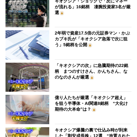
キオクシア・ショックで「次にマネー
が流れる」16銘柄 凄腕投資家3名が厳
選
2年弱で資産17.5倍の元証券マン・かぶ
カブキ氏が「キオクシア急落で次に狙
う」5銘柄を公開
「キオクシアの次」に急騰期待の22銘
柄 まつのすけさん、かんちさん、な
のなのさんが厳選
億り人たちが厳選「キオクシア超え」
を狙う半導体・AI関連8銘柄 “大化け
期待の大本命”は？
キオクシア爆騰の裏で仕込み時が到来
した「割安成長株」12選 “放置された