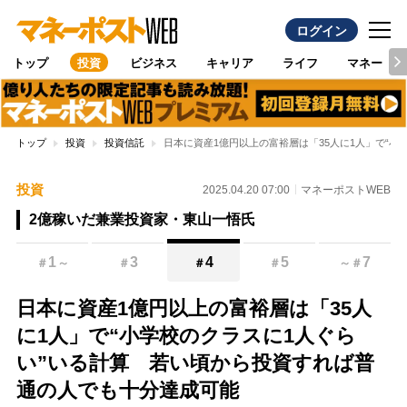
ログイン
トップ
投資
ビジネス
キャリア
ライフ
マネー
トップ
投資
投資信託
日本に資産1億円以上の富裕層は「35人に1人」で“
投資
2025.04.20 07:00
マネーポストWEB
2億稼いだ兼業投資家・東山一悟氏
1
3
4
5
7
＃
～
＃
＃
＃
～
＃
日本に資産1億円以上の富裕層は「35人
に1人」で“小学校のクラスに1人ぐら
い”いる計算 若い頃から投資すれば普
通の人でも十分達成可能