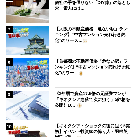
儀社の手を借りない「DIY葬」の落とし
穴 素人には…
【大阪の不動産価格「危ない駅」ラン
7
キング】“中古マンション売れ行き鈍
化”のワース…
【首都圏の不動産価格「危ない駅」ラ
8
ンキング】“中古マンション売れ行き鈍
化”のワー…
《2年弱で資産17.5倍の元証券マンが
9
「キオクシア急落で次に狙う」5銘柄を
公開》10…
【キオクシア・ショックの後に狙う5銘
10
柄】イベント投資家の億り人・羽根英