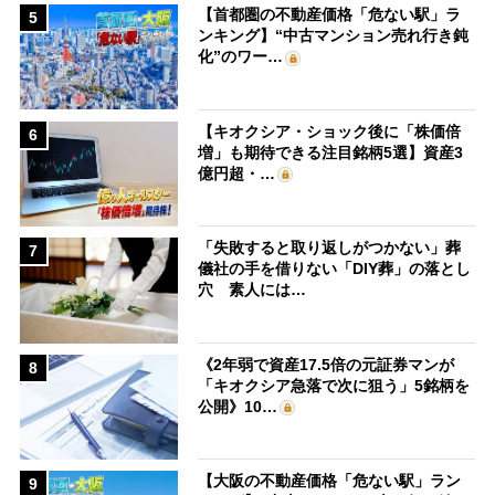
【首都圏の不動産価格「危ない駅」ラ
5
ンキング】“中古マンション売れ行き鈍
化”のワー…
【キオクシア・ショック後に「株価倍
6
増」も期待できる注目銘柄5選】資産3
億円超・…
「失敗すると取り返しがつかない」葬
7
儀社の手を借りない「DIY葬」の落とし
穴 素人には…
《2年弱で資産17.5倍の元証券マンが
8
「キオクシア急落で次に狙う」5銘柄を
公開》10…
【大阪の不動産価格「危ない駅」ラン
9