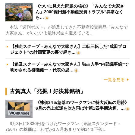
《ついに見えた問題の核心》「みんなで大家さ
ん」2000億円超不動産投資トラブル“異常なく
ら…
本誌『週刊ポスト』が追及してきた不動産投資商品「みんなで
大家さん」がいよいよ最終局面を迎えている…
【独走スクープ・みんなで大家さん】二転三転した“成田プロ
ジェクト”の計画変更の裏で起き…
【追及スクープ・みんなで大家さん】独占入手“内部議事録”で
明かされる柳瀬健一・代表の思…
一覧を見る
古賀真人「発掘！好決算銘柄」
《株価34％急落のワークマンに特大反転の期待》
6月の売上低迷を吹き飛ばす第1四半期決算、…
6月3日に8330円をつけたワークマン（東証スタンダード・
7564）の株価は、わずか1カ月あまりで約34％下落…