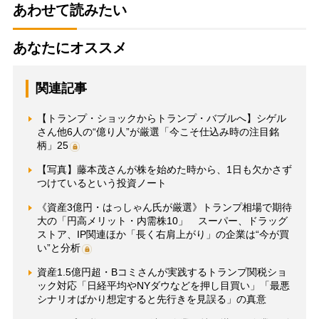
あわせて読みたい
あなたにオススメ
関連記事
【トランプ・ショックからトランプ・バブルへ】シゲル
さん他6人の“億り人”が厳選「今こそ仕込み時の注目銘
柄」25
【写真】藤本茂さんが株を始めた時から、1日も欠かさず
つけているという投資ノート
《資産3億円・はっしゃん氏が厳選》トランプ相場で期待
大の「円高メリット・内需株10」 スーパー、ドラッグ
ストア、IP関連ほか「長く右肩上がり」の企業は“今が買
い”と分析
資産1.5億円超・Bコミさんが実践するトランプ関税ショ
ック対応「日経平均やNYダウなどを押し目買い」「最悪
シナリオばかり想定すると先行きを見誤る」の真意