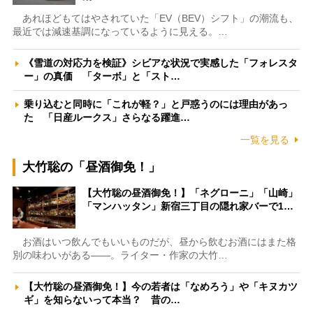
あれほどもてはやされていた「EV（BEV）シフト」の潮流も、
最近では減速基調になっているように見える。…
《雪道の対応力を検証》シビアな状況で実感した「フォレスタ
ー」の真価 「ターボ」と「スト…
乗り込むと同時に「これが軽？」と戸惑うのには理由があっ
た 「日産ルークス」さらなる躍進…
一覧を見る
大竹聡の「昼酒御免！」
【大竹聡の昼酒御免！】「ネグローニ」「山崎」
「マンハッタン」新宿三丁目の隠れ家バーで1…
お酒はいつ飲んでもいいものだが、昼から飲むお酒にはまた格
別の味わいがある――。ライター・作家の大竹…
【大竹聡の昼酒御免！】今の若者は「なめろう」や「キヌカツ
ギ」を知らないって本当？ 昔の…