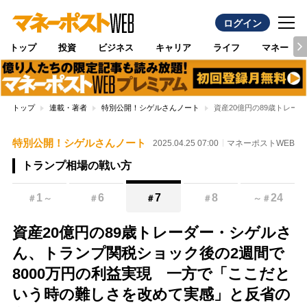
ログイン
トップ
投資
ビジネス
キャリア
ライフ
マネー
トップ
連載・著者
特別公開！シゲルさんノート
資産20億円の89歳トレー
特別公開！シゲルさんノート
2025.04.25 07:00
マネーポストWEB
トランプ相場の戦い方
1
6
7
8
24
＃
～
＃
＃
＃
～
＃
資産20億円の89歳トレーダー・シゲルさ
ん、トランプ関税ショック後の2週間で
8000万円の利益実現 一方で「ここだと
いう時の難しさを改めて実感」と反省の