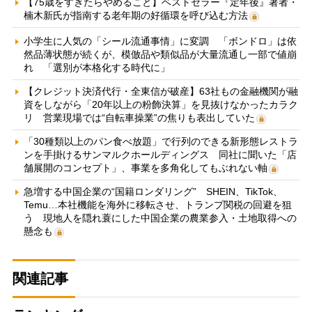
【75歳をすぎたらやめること】ベストセラー『定年後』著者・
楠木新氏が指南する老年期の好循環を呼び込む方法
小学生に人気の「シール流通事情」に変調 「ボンドロ」は依
然品薄状態が続くが、模倣品や類似品が大量流通し一部で値崩
れ 「選別が本格化する時代に」
【クレジット決済代行・全東信が破産】63社もの金融機関が融
資をしながら「20年以上の粉飾決算」を見抜けなかったカラク
リ 営業現場では“自転車操業”の焦りも表出していた
「30種類以上のパン食べ放題」で行列のできる新形態レストラ
ンを手掛けるサンマルクホールディングス 同社に聞いた「店
舗展開のコンセプト」、事業を多角化してもぶれない軸
急増する中国企業の“国籍ロンダリング” SHEIN、TikTok、
Temu…本社機能を海外に移転させ、トランプ関税の回避を狙
う 現地人を隠れ蓑にした中国企業の農業参入・土地取得への
懸念も
関連記事