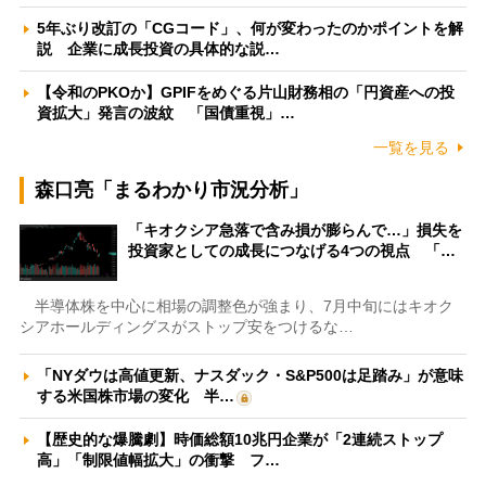
5年ぶり改訂の「CGコード」、何が変わったのかポイントを解
説 企業に成長投資の具体的な説…
【令和のPKOか】GPIFをめぐる片山財務相の「円資産への投
資拡大」発言の波紋 「国債重視」…
一覧を見る
森口亮「まるわかり市況分析」
「キオクシア急落で含み損が膨らんで…」損失を
投資家としての成長につなげる4つの視点 「…
半導体株を中心に相場の調整色が強まり、7月中旬にはキオク
シアホールディングスがストップ安をつけるな…
「NYダウは高値更新、ナスダック・S&P500は足踏み」が意味
する米国株市場の変化 半…
【歴史的な爆騰劇】時価総額10兆円企業が「2連続ストップ
高」「制限値幅拡大」の衝撃 フ…