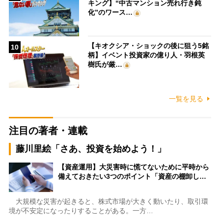
キング】“中古マンション売れ行き鈍
化”のワース…
【キオクシア・ショックの後に狙う5銘
10
柄】イベント投資家の億り人・羽根英
樹氏が厳…
一覧を見る
注目の著者・連載
藤川里絵「さあ、投資を始めよう！」
【資産運用】大災害時に慌てないために平時から
備えておきたい3つのポイント「資産の棚卸し…
大規模な災害が起きると、株式市場が大きく動いたり、取引環
境が不安定になったりすることがある。一方…