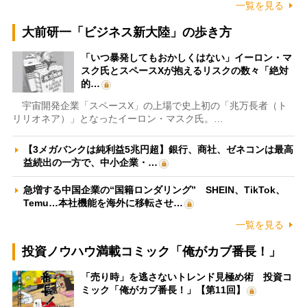
一覧を見る
大前研一「ビジネス新大陸」の歩き方
「いつ暴発してもおかしくはない」イーロン・マ
スク氏とスペースXが抱えるリスクの数々「絶対
的…
宇宙開発企業「スペースX」の上場で史上初の「兆万長者（ト
リリオネア）」となったイーロン・マスク氏。…
【3メガバンクは純利益5兆円超】銀行、商社、ゼネコンは最高
益続出の一方で、中小企業・…
急増する中国企業の“国籍ロンダリング” SHEIN、TikTok、
Temu…本社機能を海外に移転させ…
一覧を見る
投資ノウハウ満載コミック「俺がカブ番長！」
「売り時」を逃さないトレンド見極め術 投資コ
ミック「俺がカブ番長！」【第11回】