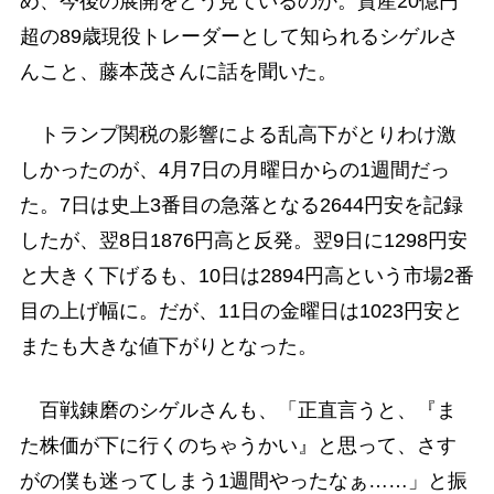
め、今後の展開をどう見ているのか。資産20億円
超の89歳現役トレーダーとして知られるシゲルさ
んこと、藤本茂さんに話を聞いた。
トランプ関税の影響による乱高下がとりわけ激
しかったのが、4月7日の月曜日からの1週間だっ
た。7日は史上3番目の急落となる2644円安を記録
したが、翌8日1876円高と反発。翌9日に1298円安
と大きく下げるも、10日は2894円高という市場2番
目の上げ幅に。だが、11日の金曜日は1023円安と
またも大きな値下がりとなった。
百戦錬磨のシゲルさんも、「正直言うと、『ま
た株価が下に行くのちゃうかい』と思って、さす
がの僕も迷ってしまう1週間やったなぁ……」と振