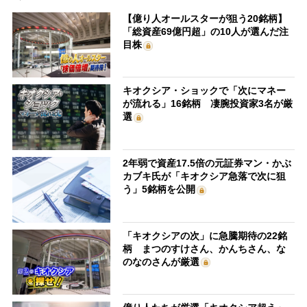
【億り人オールスターが狙う20銘柄】
「総資産69億円超」の10人が選んだ注
目株
キオクシア・ショックで「次にマネー
が流れる」16銘柄 凄腕投資家3名が厳
選
2年弱で資産17.5倍の元証券マン・かぶ
カブキ氏が「キオクシア急落で次に狙
う」5銘柄を公開
「キオクシアの次」に急騰期待の22銘
柄 まつのすけさん、かんちさん、な
のなのさんが厳選