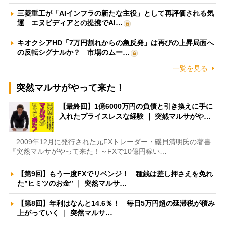
三菱重工が「AIインフラの新たな主役」として再評価される気
運 エヌビディアとの提携でAI…
キオクシアHD「7万円割れからの急反発」は再びの上昇局面へ
の反転シグナルか？ 市場のムー…
一覧を見る
突然マルサがやって来た！
【最終回】1億6000万円の負債と引き換えに手に
入れたプライスレスな経験 ｜ 突然マルサがや…
2009年12月に発行された元FXトレーダー・磯貝清明氏の著書
『突然マルサがやって来た！～FXで10億円稼い…
【第9回】もう一度FXでリベンジ！ 種銭は差し押さえを免れ
た”ヒミツのお金” ｜ 突然マルサ…
【第8回】年利はなんと14.6％！ 毎日5万円超の延滞税が積み
上がっていく ｜ 突然マルサ…