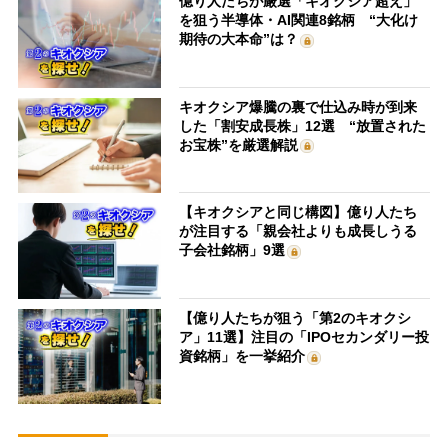
億り人たちが厳選「キオクシア超え」
を狙う半導体・AI関連8銘柄 “大化け
期待の大本命”は？
キオクシア爆騰の裏で仕込み時が到来
した「割安成長株」12選 “放置された
お宝株”を厳選解説
【キオクシアと同じ構図】億り人たち
が注目する「親会社よりも成長しうる
子会社銘柄」9選
【億り人たちが狙う「第2のキオクシ
ア」11選】注目の「IPOセカンダリー投
資銘柄」を一挙紹介