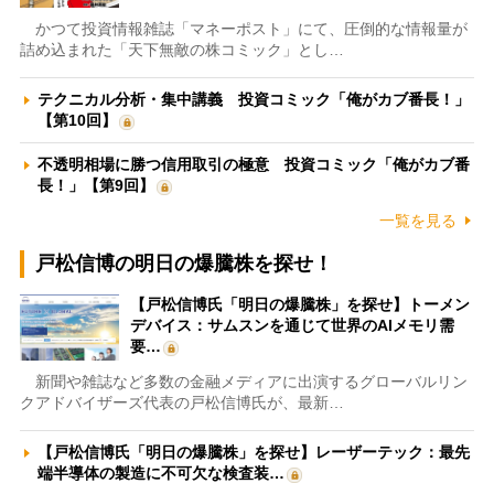
かつて投資情報雑誌「マネーポスト」にて、圧倒的な情報量が
詰め込まれた「天下無敵の株コミック」とし…
テクニカル分析・集中講義 投資コミック「俺がカブ番長！」
【第10回】
不透明相場に勝つ信用取引の極意 投資コミック「俺がカブ番
長！」【第9回】
一覧を見る
戸松信博の明日の爆騰株を探せ！
【戸松信博氏「明日の爆騰株」を探せ】トーメン
デバイス：サムスンを通じて世界のAIメモリ需
要…
新聞や雑誌など多数の金融メディアに出演するグローバルリン
クアドバイザーズ代表の戸松信博氏が、最新…
【戸松信博氏「明日の爆騰株」を探せ】レーザーテック：最先
端半導体の製造に不可欠な検査装…