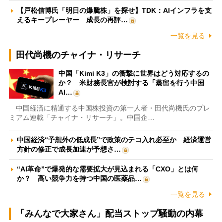
【戸松信博氏「明日の爆騰株」を探せ】TDK：AIインフラを支
えるキープレーヤー 成長の再評…
一覧を見る
田代尚機のチャイナ・リサーチ
中国「Kimi K3」の衝撃に世界はどう対応するの
か？ 米財務長官が検討する「蒸留を行う中国
AI…
中国経済に精通する中国株投資の第一人者・田代尚機氏のプレ
ミアム連載「チャイナ・リサーチ」。中国企…
中国経済“予想外の低成長”で政策のテコ入れ必至か 経済運営
方針の修正で成長加速が予想さ…
“AI革命”で爆発的な需要拡大が見込まれる「CXO」とは何
か？ 高い競争力を持つ中国の医薬品…
一覧を見る
「みんなで大家さん」配当ストップ騒動の内幕