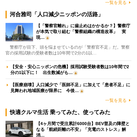
一覧を見る
河合雅司「人口減少ニッポンの活路」
【「警察官離れ」に歯止めはかかるか？】警察庁
が本気で取り組む「警察組織の構造改革」 実
現…
警察庁が目下、頭を悩ませているのが「警察官不足」だ。警察
官の採用試験の受験者数は10年間で2分の1以…
【安全・安心ニッポンの危機】採用試験受験者数は10年間で2
分の1以下に！ 出生数減がも…
【医療崩壊】人口減少で「医師不足」に加えて「患者不足」に
見舞われ地域医療が限界に 今後…
一覧を見る
快適クルマ生活 乗ってみた、使ってみた
【4ヶ月間で受注累計6000台】BEV普及の障壁と
なる「航続距離の不安」「充電のストレス」解
消…