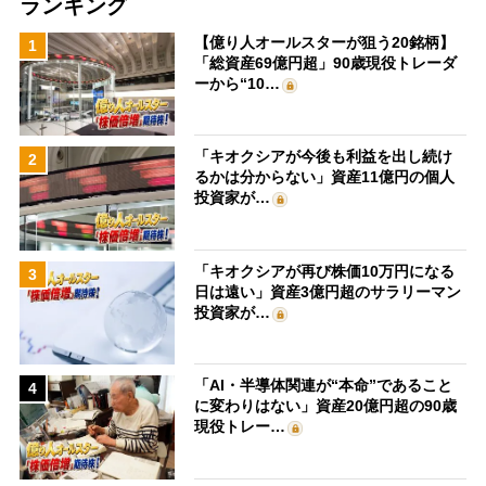
ランキング
【億り人オールスターが狙う20銘柄】
1
「総資産69億円超」90歳現役トレーダ
ーから“10…
「キオクシアが今後も利益を出し続け
2
るかは分からない」資産11億円の個人
投資家が…
「キオクシアが再び株価10万円になる
3
日は遠い」資産3億円超のサラリーマン
投資家が…
「AI・半導体関連が“本命”であること
4
に変わりはない」資産20億円超の90歳
現役トレー…