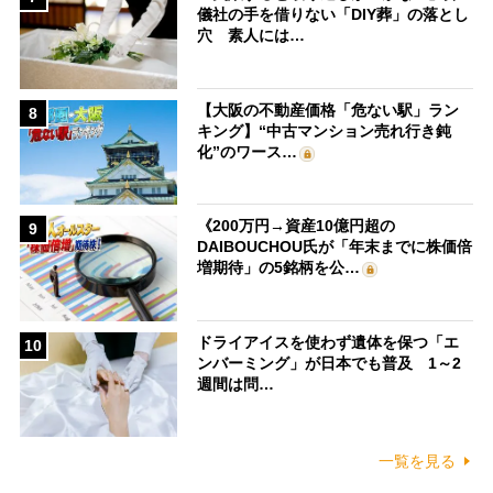
儀社の手を借りない「DIY葬」の落とし
穴 素人には…
【大阪の不動産価格「危ない駅」ラン
8
キング】“中古マンション売れ行き鈍
化”のワース…
《200万円→資産10億円超の
9
DAIBOUCHOU氏が「年末までに株価倍
増期待」の5銘柄を公…
ドライアイスを使わず遺体を保つ「エ
10
ンバーミング」が日本でも普及 1～2
週間は問…
一覧を見る