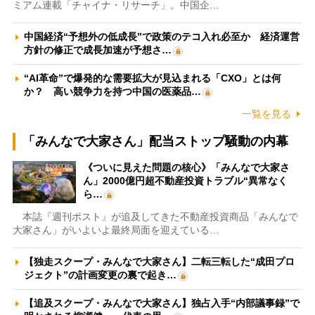
ミアム連載「チャイナ・リサーチ」。中国企…
中国経済“予想外の低成長”で政策のテコ入れ必至か 経済運営
方針の修正で成長加速が予想さ…
“AI革命”で爆発的な需要拡大が見込まれる「CXO」とは何
か？ 高い競争力を持つ中国の医薬品…
一覧を見る
「みんなで大家さん」配当ストップ騒動の内幕
《ついに見えた問題の核心》「みんなで大家さ
ん」2000億円超不動産投資トラブル“異常なく
ら…
本誌『週刊ポスト』が追及してきた不動産投資商品「みんなで
大家さん」がいよいよ最終局面を迎えている…
【独走スクープ・みんなで大家さん】二転三転した“成田プロ
ジェクト”の計画変更の裏で起き…
【追及スクープ・みんなで大家さん】独占入手“内部議事録”で