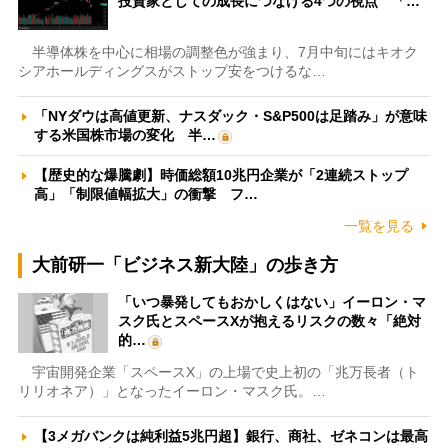
投資家としての成長につなげる4つの視点 「…
半導体株を中心に相場の調整色が強まり、7月中旬にはキオク
シアホールディングスがストップ安をつけるな…
「NYダウは高値更新、ナスダック・S&P500は足踏み」が意味
する米国株市場の変化 半…
【歴史的な爆騰劇】時価総額10兆円企業が「2連続ストップ
高」「制限値幅拡大」の衝撃 フ…
一覧を見る
大前研一「ビジネス新大陸」の歩き方
「いつ暴発してもおかしくはない」イーロン・マ
スク氏とスペースXが抱えるリスクの数々「絶対
的…
宇宙開発企業「スペースX」の上場で史上初の「兆万長者（ト
リリオネア）」となったイーロン・マスク氏。…
【3メガバンクは純利益5兆円超】銀行、商社、ゼネコンは最高