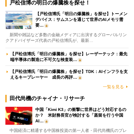
戸松信博の明日の爆騰株を探せ！
【戸松信博氏「明日の爆騰株」を探せ】トーメン
デバイス：サムスンを通じて世界のAIメモリ需
要…
新聞や雑誌など多数の金融メディアに出演するグローバルリン
クアドバイザーズ代表の戸松信博氏が、最新…
【戸松信博氏「明日の爆騰株」を探せ】レーザーテック：最先
端半導体の製造に不可欠な検査装…
【戸松信博氏「明日の爆騰株」を探せ】TDK：AIインフラを支
えるキープレーヤー 成長の再評…
一覧を見る
田代尚機のチャイナ・リサーチ
中国「Kimi K3」の衝撃に世界はどう対応するの
か？ 米財務長官が検討する「蒸留を行う中国
AI…
中国経済に精通する中国株投資の第一人者・田代尚機氏のプレ