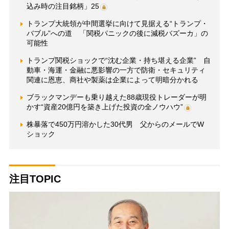
込み時の注目銘柄」25
トランプ大統領が中間選挙に向けて見据える“トランプ・
バブル”への道 「関税パニックの後に減税バズーカ」の
可能性
トランプ関税ショックで“沈む企業・持ち堪える企業” 自
動車・海運・金融に悪影響の一方で防衛・セキュリティ
関連に恩恵、商社や製薬は企業によって明暗分かれる
ブラックマンデーも乗り越えた88歳現役トレーダーが明
かす“資産20億円を築き上げた投資の全ノウハウ”
株暴落で450万円溶かした30代男 父からのメールでW
ショック
注目TOPIC