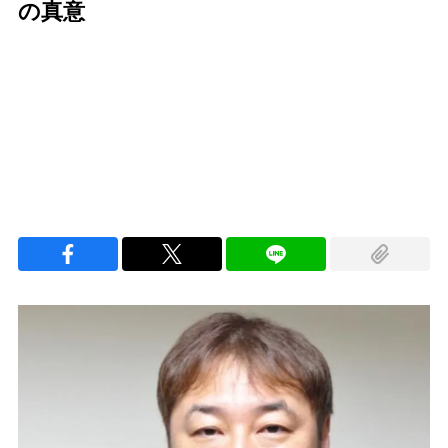
の真意
Loaded
:
97.10%
/
Unmute