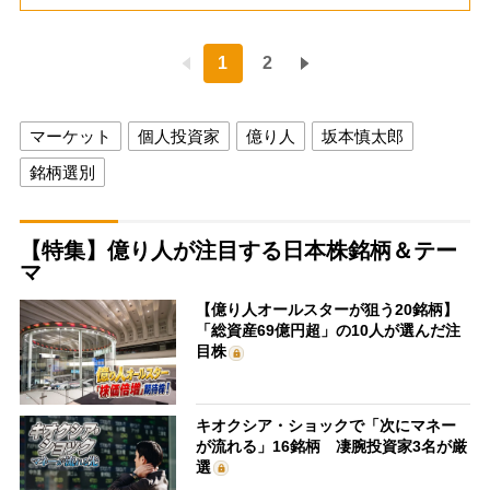
1
2
マーケット
個人投資家
億り人
坂本慎太郎
銘柄選別
【特集】億り人が注目する日本株銘柄＆テー
マ
【億り人オールスターが狙う20銘柄】
「総資産69億円超」の10人が選んだ注
目株
キオクシア・ショックで「次にマネー
が流れる」16銘柄 凄腕投資家3名が厳
選