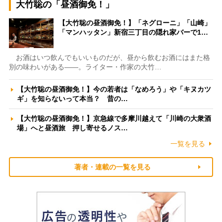
大竹聡の「昼酒御免！」
【大竹聡の昼酒御免！】「ネグローニ」「山崎」
「マンハッタン」新宿三丁目の隠れ家バーで1…
お酒はいつ飲んでもいいものだが、昼から飲むお酒にはまた格
別の味わいがある――。ライター・作家の大竹…
【大竹聡の昼酒御免！】今の若者は「なめろう」や「キヌカツ
ギ」を知らないって本当？ 昔の…
【大竹聡の昼酒御免！】京急線で多摩川越えて「川崎の大衆酒
場」へと昼酒旅 押し寄せるノス…
一覧を見る
著者・連載の一覧を見る