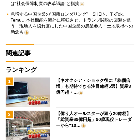
は“社会保障制度の改革議論”と指摘
急増する中国企業の“国籍ロンダリング” SHEIN、TikTok、
Temu…本社機能を海外に移転させ、トランプ関税の回避を狙
う 現地人を隠れ蓑にした中国企業の農業参入・土地取得への
懸念も
関連記事
ランキング
【キオクシア・ショック後に「株価倍
1
増」も期待できる注目銘柄5選】資産3
億円超・…
【億り人オールスターが狙う20銘柄】
2
「総資産69億円超」90歳現役トレーダ
ーから“10…