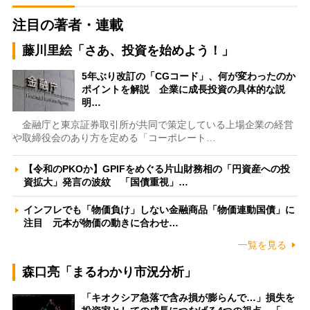
注目の著者・連載
藤川里絵「さあ、投資を始めよう！」
5年ぶり改訂の「CGコード」、何が変わったのか
ポイントを解説 企業に成長投資の具体的な説
明…
金融庁と東京証券取引所が共同で策定している上場企業の経営
や取締役会のあり方を定める「コーポレート…
【令和のPKOか】GPIFをめぐる片山財務相の「円資産への投
資拡大」発言の波紋 「国債重視」…
インフレでも「物価負け」しない金融商品「物価連動国債」に
注目 元本が物価の動きに合わせ…
一覧を見る
森口亮「まるわかり市況分析」
「キオクシア急落で含み損が膨らんで…」損失を