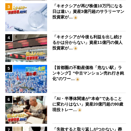
「キオクシアが再び株価10万円になる
3
日は遠い」資産3億円超のサラリーマン
投資家が…
「キオクシアが今後も利益を出し続け
4
るかは分からない」資産11億円の個人
投資家が…
【首都圏の不動産価格「危ない駅」ラ
5
ンキング】“中古マンション売れ行き鈍
化”のワー…
「AI・半導体関連が“本命”であること
6
に変わりはない」資産20億円超の90歳
現役トレー…
「失敗すると取り返しがつかない」葬
7