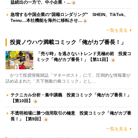
益続出の一方で、中小企業・…
急増する中国企業の“国籍ロンダリング” SHEIN、TikTok、
Temu…本社機能を海外に移転させ…
一覧を見る
投資ノウハウ満載コミック「俺がカブ番長！」
「売り時」を逃さないトレンド見極め術 投資コ
ミック「俺がカブ番長！」【第11回】
かつて投資情報雑誌「マネーポスト」にて、圧倒的な情報量が
詰め込まれた「天下無敵の株コミック」とし…
テクニカル分析・集中講義 投資コミック「俺がカブ番長！」
【第10回】
不透明相場に勝つ信用取引の極意 投資コミック「俺がカブ番
長！」【第9回】
一覧を見る