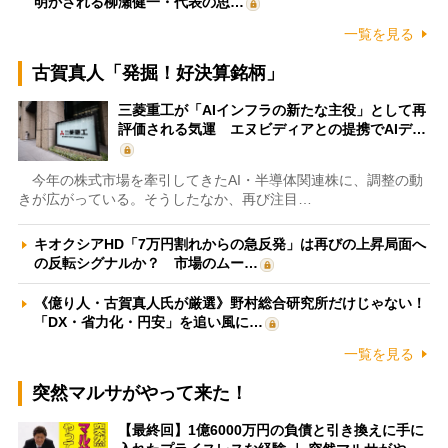
明かされる柳瀬健一・代表の思…
一覧を見る
古賀真人「発掘！好決算銘柄」
三菱重工が「AIインフラの新たな主役」として再
評価される気運 エヌビディアとの提携でAIデ…
今年の株式市場を牽引してきたAI・半導体関連株に、調整の動
きが広がっている。そうしたなか、再び注目…
キオクシアHD「7万円割れからの急反発」は再びの上昇局面へ
の反転シグナルか？ 市場のムー…
《億り人・古賀真人氏が厳選》野村総合研究所だけじゃない！
「DX・省力化・円安」を追い風に…
一覧を見る
突然マルサがやって来た！
【最終回】1億6000万円の負債と引き換えに手に