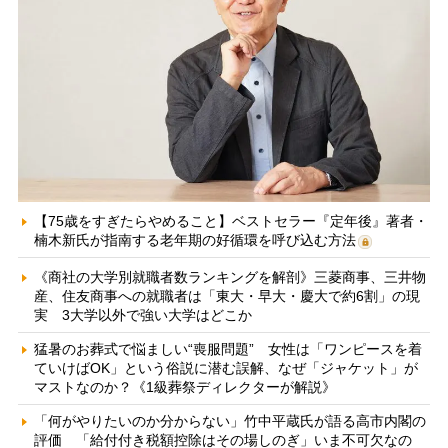
【75歳をすぎたらやめること】ベストセラー『定年後』著者・
楠木新氏が指南する老年期の好循環を呼び込む方法
《商社の大学別就職者数ランキングを解剖》三菱商事、三井物
産、住友商事への就職者は「東大・早大・慶大で約6割」の現
実 3大学以外で強い大学はどこか
猛暑のお葬式で悩ましい“喪服問題” 女性は「ワンピースを着
ていけばOK」という俗説に潜む誤解、なぜ「ジャケット」が
マストなのか？《1級葬祭ディレクターが解説》
「何がやりたいのか分からない」竹中平蔵氏が語る高市内閣の
評価 「給付付き税額控除はその場しのぎ」いま不可欠なの