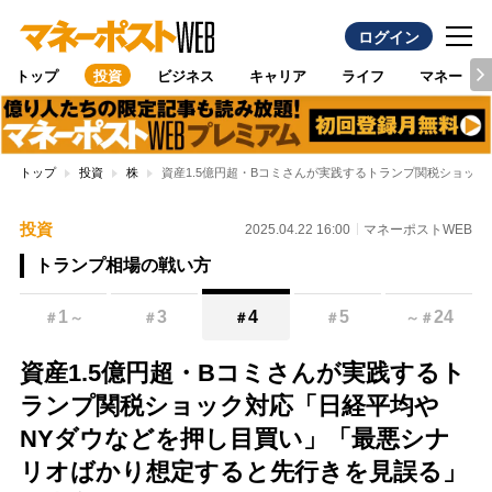
ログイン
トップ
投資
ビジネス
キャリア
ライフ
マネー
トップ
投資
株
資産1.5億円超・Bコミさんが実践するトランプ関税ショッ
投資
2025.04.22 16:00
マネーポストWEB
トランプ相場の戦い方
1
3
4
5
24
＃
～
＃
＃
＃
～
＃
資産1.5億円超・Bコミさんが実践するト
ランプ関税ショック対応「日経平均や
NYダウなどを押し目買い」「最悪シナ
リオばかり想定すると先行きを見誤る」