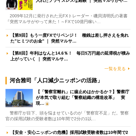
入れたプライスレスな経験 ｜ 突然マルサがや…
2009年12月に発行された元FXトレーダー・磯貝清明氏の著書
『突然マルサがやって来た！～FXで10億円稼い…
【第9回】もう一度FXでリベンジ！ 種銭は差し押さえを免れ
た”ヒミツのお金” ｜ 突然マルサ…
【第8回】年利はなんと14.6％！ 毎日5万円超の延滞税が積み
上がっていく ｜ 突然マルサ…
一覧を見る
河合雅司「人口減少ニッポンの活路」
【「警察官離れ」に歯止めはかかるか？】警察庁
が本気で取り組む「警察組織の構造改革」 実
現…
警察庁が目下、頭を悩ませているのが「警察官不足」だ。警察
官の採用試験の受験者数は10年間で2分の1以…
【安全・安心ニッポンの危機】採用試験受験者数は10年間で2