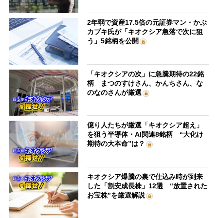
2年弱で資産17.5倍の元証券マン・かぶ
カブキ氏が「キオクシア急落で次に狙
う」5銘柄を公開
「キオクシアの次」に急騰期待の22銘
柄 まつのすけさん、かんちさん、な
のなのさんが厳選
億り人たちが厳選「キオクシア超え」
を狙う半導体・AI関連8銘柄 “大化け
期待の大本命”は？
キオクシア爆騰の裏で仕込み時が到来
した「割安成長株」12選 “放置された
お宝株”を厳選解説