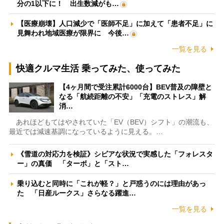
分の1以下に！ 出生数減がも…
【医療崩壊】人口減少で「医師不足」に加えて「患者不足」に
見舞われ地域医療が限界に 今後…
一覧を見る
快適クルマ生活 乗ってみた、使ってみた
【4ヶ月間で受注累計6000台】BEV普及の障壁と
なる「航続距離の不安」「充電のストレス」解
消…
あれほどもてはやされていた「EV（BEV）シフト」の潮流も、
最近では減速基調になっているように見える。…
《雪道の対応力を検証》シビアな状況で実感した「フォレスタ
ー」の真価 「ターボ」と「スト…
乗り込むと同時に「これが軽？」と戸惑うのには理由があっ
た 「日産ルークス」さらなる躍進…
一覧を見る