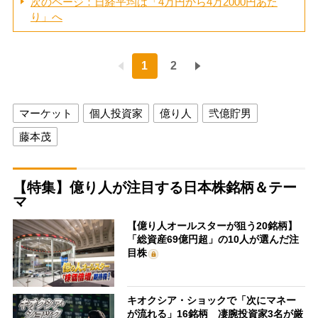
次のページ：日経平均は「4万円から4万2000円あた
り」へ
1
2
マーケット
個人投資家
億り人
弐億貯男
藤本茂
【特集】億り人が注目する日本株銘柄＆テー
マ
【億り人オールスターが狙う20銘柄】
「総資産69億円超」の10人が選んだ注
目株
キオクシア・ショックで「次にマネー
が流れる」16銘柄 凄腕投資家3名が厳