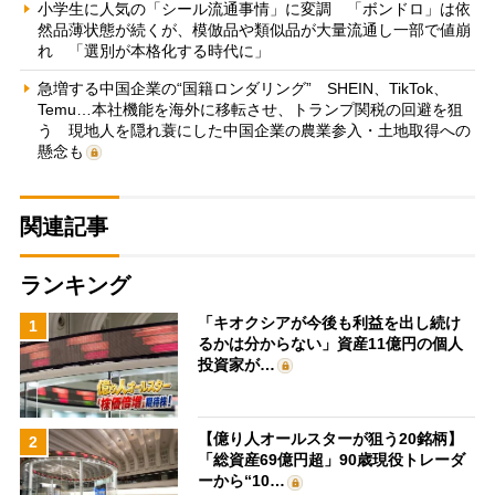
小学生に人気の「シール流通事情」に変調 「ボンドロ」は依
然品薄状態が続くが、模倣品や類似品が大量流通し一部で値崩
れ 「選別が本格化する時代に」
急増する中国企業の“国籍ロンダリング” SHEIN、TikTok、
Temu…本社機能を海外に移転させ、トランプ関税の回避を狙
う 現地人を隠れ蓑にした中国企業の農業参入・土地取得への
懸念も
関連記事
ランキング
「キオクシアが今後も利益を出し続け
1
るかは分からない」資産11億円の個人
投資家が…
【億り人オールスターが狙う20銘柄】
2
「総資産69億円超」90歳現役トレーダ
ーから“10…