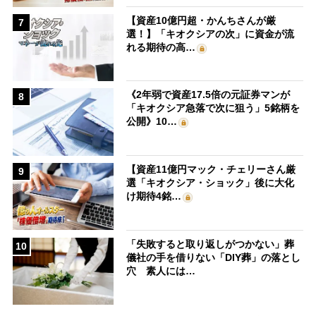
【資産10億円超・かんちさんが厳
7
選！】「キオクシアの次」に資金が流
れる期待の高…
《2年弱で資産17.5倍の元証券マンが
8
「キオクシア急落で次に狙う」5銘柄を
公開》10…
【資産11億円マック・チェリーさん厳
9
選「キオクシア・ショック」後に大化
け期待4銘…
「失敗すると取り返しがつかない」葬
10
儀社の手を借りない「DIY葬」の落とし
穴 素人には…