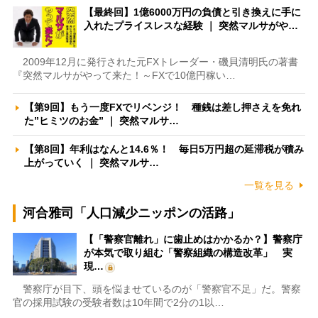
【最終回】1億6000万円の負債と引き換えに手に
入れたプライスレスな経験 ｜ 突然マルサがや…
2009年12月に発行された元FXトレーダー・磯貝清明氏の著書
『突然マルサがやって来た！～FXで10億円稼い…
【第9回】もう一度FXでリベンジ！ 種銭は差し押さえを免れ
た”ヒミツのお金” ｜ 突然マルサ…
【第8回】年利はなんと14.6％！ 毎日5万円超の延滞税が積み
上がっていく ｜ 突然マルサ…
一覧を見る
河合雅司「人口減少ニッポンの活路」
【「警察官離れ」に歯止めはかかるか？】警察庁
が本気で取り組む「警察組織の構造改革」 実
現…
警察庁が目下、頭を悩ませているのが「警察官不足」だ。警察
官の採用試験の受験者数は10年間で2分の1以…