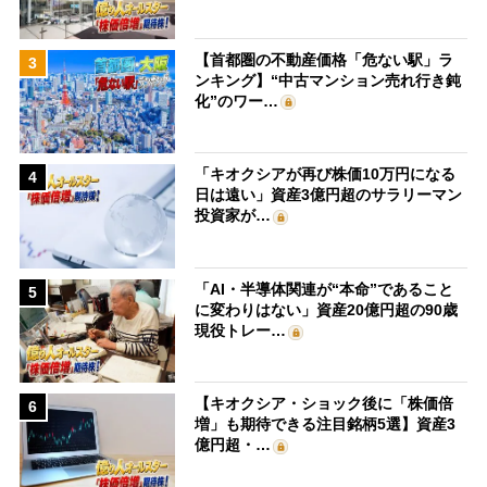
【首都圏の不動産価格「危ない駅」ラ
3
ンキング】“中古マンション売れ行き鈍
化”のワー…
「キオクシアが再び株価10万円になる
4
日は遠い」資産3億円超のサラリーマン
投資家が…
「AI・半導体関連が“本命”であること
5
に変わりはない」資産20億円超の90歳
現役トレー…
【キオクシア・ショック後に「株価倍
6
増」も期待できる注目銘柄5選】資産3
億円超・…