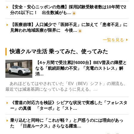
【安全・安心ニッポンの危機】採用試験受験者数は10年間で2
分の1以下に！ 出生数減がも…
【医療崩壊】人口減少で「医師不足」に加えて「患者不足」に
見舞われ地域医療が限界に 今後…
一覧を見る
快適クルマ生活 乗ってみた、使ってみた
【4ヶ月間で受注累計6000台】BEV普及の障壁と
なる「航続距離の不安」「充電のストレス」解
消…
あれほどもてはやされていた「EV（BEV）シフト」の潮流も、
最近では減速基調になっているように見える。…
《雪道の対応力を検証》シビアな状況で実感した「フォレスタ
ー」の真価 「ターボ」と「スト…
乗り込むと同時に「これが軽？」と戸惑うのには理由があっ
た 「日産ルークス」さらなる躍進…