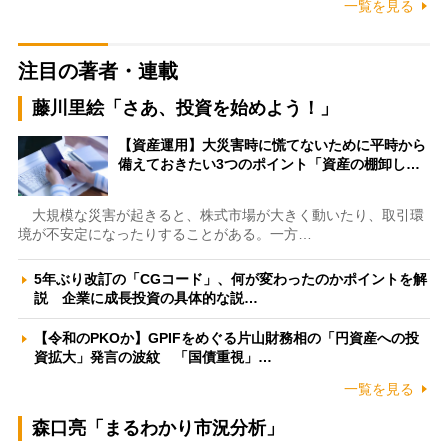
一覧を見る
注目の著者・連載
藤川里絵「さあ、投資を始めよう！」
【資産運用】大災害時に慌てないために平時から
備えておきたい3つのポイント「資産の棚卸し…
大規模な災害が起きると、株式市場が大きく動いたり、取引環
境が不安定になったりすることがある。一方…
5年ぶり改訂の「CGコード」、何が変わったのかポイントを解
説 企業に成長投資の具体的な説…
【令和のPKOか】GPIFをめぐる片山財務相の「円資産への投
資拡大」発言の波紋 「国債重視」…
一覧を見る
森口亮「まるわかり市況分析」