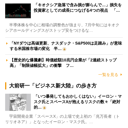
「キオクシア急落で含み損が膨らんで…」損失を
投資家としての成長につなげる4つの視点 「…
半導体株を中心に相場の調整色が強まり、7月中旬にはキオク
シアホールディングスがストップ安をつけるな…
「NYダウは高値更新、ナスダック・S&P500は足踏み」が意味
する米国株市場の変化 半…
【歴史的な爆騰劇】時価総額10兆円企業が「2連続ストップ
高」「制限値幅拡大」の衝撃 フ…
一覧を見る
大前研一「ビジネス新大陸」の歩き方
「いつ暴発してもおかしくはない」イーロン・マ
スク氏とスペースXが抱えるリスクの数々「絶対
的…
宇宙開発企業「スペースX」の上場で史上初の「兆万長者（ト
リリオネア）」となったイーロン・マスク氏。…