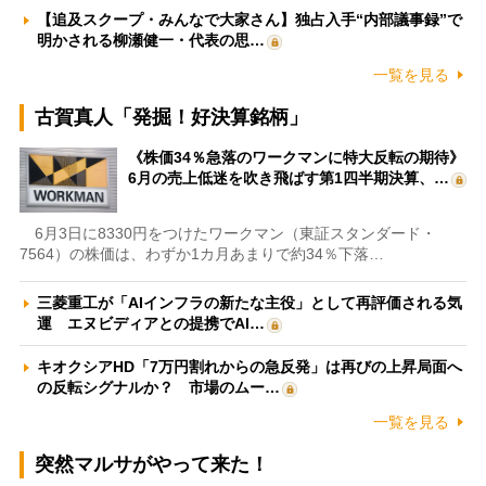
【追及スクープ・みんなで大家さん】独占入手“内部議事録”で
明かされる柳瀬健一・代表の思…
一覧を見る
古賀真人「発掘！好決算銘柄」
《株価34％急落のワークマンに特大反転の期待》
6月の売上低迷を吹き飛ばす第1四半期決算、…
6月3日に8330円をつけたワークマン（東証スタンダード・
7564）の株価は、わずか1カ月あまりで約34％下落…
三菱重工が「AIインフラの新たな主役」として再評価される気
運 エヌビディアとの提携でAI…
キオクシアHD「7万円割れからの急反発」は再びの上昇局面へ
の反転シグナルか？ 市場のムー…
一覧を見る
突然マルサがやって来た！