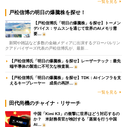
一覧を見る
戸松信博の明日の爆騰株を探せ！
【戸松信博氏「明日の爆騰株」を探せ】トーメン
デバイス：サムスンを通じて世界のAIメモリ需
要…
新聞や雑誌など多数の金融メディアに出演するグローバルリン
クアドバイザーズ代表の戸松信博氏が、最新…
【戸松信博氏「明日の爆騰株」を探せ】レーザーテック：最先
端半導体の製造に不可欠な検査装…
【戸松信博氏「明日の爆騰株」を探せ】TDK：AIインフラを支
えるキープレーヤー 成長の再評…
一覧を見る
田代尚機のチャイナ・リサーチ
中国「Kimi K3」の衝撃に世界はどう対応するの
か？ 米財務長官が検討する「蒸留を行う中国
AI…