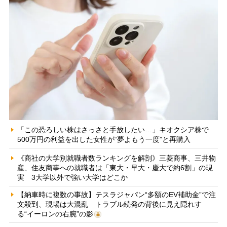
「この恐ろしい株はさっさと手放したい…」キオクシア株で
500万円の利益を出した女性が“夢よもう一度”と再購入
《商社の大学別就職者数ランキングを解剖》三菱商事、三井物
産、住友商事への就職者は「東大・早大・慶大で約6割」の現
実 3大学以外で強い大学はどこか
【納車時に複数の事故】テスラジャパン“多額のEV補助金”で注
文殺到、現場は大混乱 トラブル続発の背後に見え隠れす
る“イーロンの右腕”の影