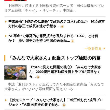
中国経済に精通する中国株投資の第一人者・田代尚機氏のプレ
ミアム連載「チャイナ・リサーチ」。中国企…
中国経済“予想外の低成長”で政策のテコ入れ必至か 経済運営
方針の修正で成長加速が予想さ…
“AI革命”で爆発的な需要拡大が見込まれる「CXO」とは何
か？ 高い競争力を持つ中国の医薬品…
一覧を見る
「みんなで大家さん」配当ストップ騒動の内幕
《ついに見えた問題の核心》「みんなで大家さ
ん」2000億円超不動産投資トラブル“異常なく
ら…
本誌『週刊ポスト』が追及してきた不動産投資商品「みんなで
大家さん」がいよいよ最終局面を迎えている…
【独走スクープ・みんなで大家さん】二転三転した“成田プロ
ジェクト”の計画変更の裏で起き…