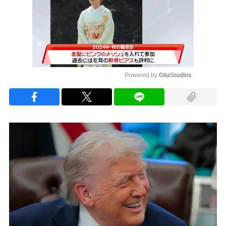
Powered by 
GliaStudios
Mute