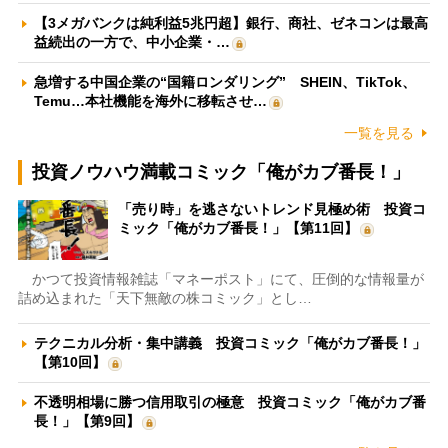
【3メガバンクは純利益5兆円超】銀行、商社、ゼネコンは最高
益続出の一方で、中小企業・…
急増する中国企業の“国籍ロンダリング” SHEIN、TikTok、
Temu…本社機能を海外に移転させ…
一覧を見る
投資ノウハウ満載コミック「俺がカブ番長！」
「売り時」を逃さないトレンド見極め術 投資コ
ミック「俺がカブ番長！」【第11回】
かつて投資情報雑誌「マネーポスト」にて、圧倒的な情報量が
詰め込まれた「天下無敵の株コミック」とし…
テクニカル分析・集中講義 投資コミック「俺がカブ番長！」
【第10回】
不透明相場に勝つ信用取引の極意 投資コミック「俺がカブ番
長！」【第9回】