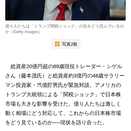
億り人たちは「トランプ関税ショック」の先をどう読んでいるの
か（Getty Images）
写真2枚
総資産20億円超の89歳現役トレーダー・シゲル
さん（藤本茂氏）と総資産約3億円の48歳サラリー
マン投資家・弐億貯男氏が緊急対談。アメリカの
トランプ大統領による「関税ショック」で日本株
市場も大きな影響を受けた。億り人たちは激しく
動く相場にどう対応して、これからの日本株市場
をどう見ているのか──現状を語り合った。