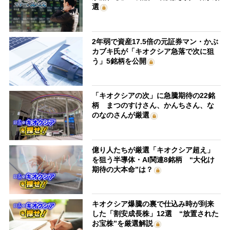
選
2年弱で資産17.5倍の元証券マン・かぶ
カブキ氏が「キオクシア急落で次に狙
う」5銘柄を公開
「キオクシアの次」に急騰期待の22銘
柄 まつのすけさん、かんちさん、な
のなのさんが厳選
億り人たちが厳選「キオクシア超え」
を狙う半導体・AI関連8銘柄 “大化け
期待の大本命”は？
キオクシア爆騰の裏で仕込み時が到来
した「割安成長株」12選 “放置された
お宝株”を厳選解説