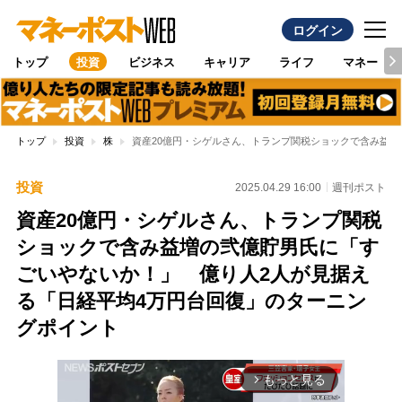
ログイン
トップ
投資
ビジネス
キャリア
ライフ
マネー
トップ
投資
株
資産20億円・シゲルさん、トランプ関税ショックで含み益増
投資
2025.04.29 16:00
週刊ポスト
資産20億円・シゲルさん、トランプ関税
ショックで含み益増の弐億貯男氏に「す
ごいやないか！」 億り人2人が見据え
る「日経平均4万円台回復」のターニン
グポイント
もっと見る
arrow_forward_ios