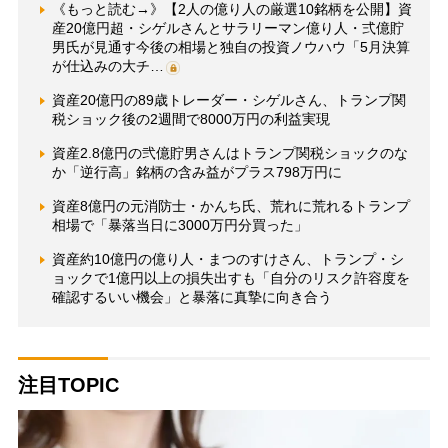
《もっと読む→》【2人の億り人の厳選10銘柄を公開】資
産20億円超・シゲルさんとサラリーマン億り人・弍億貯
男氏が見通す今後の相場と独自の投資ノウハウ「5月決算
が仕込みの大チ…
資産20億円の89歳トレーダー・シゲルさん、トランプ関
税ショック後の2週間で8000万円の利益実現
資産2.8億円の弐億貯男さんはトランプ関税ショックのな
か「逆行高」銘柄の含み益がプラス798万円に
資産8億円の元消防士・かんち氏、荒れに荒れるトランプ
相場で「暴落当日に3000万円分買った」
資産約10億円の億り人・まつのすけさん、トランプ・シ
ョックで1億円以上の損失出すも「自分のリスク許容度を
確認するいい機会」と暴落に真摯に向き合う
注目TOPIC