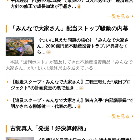
中国経済“予想外の低成長”で政策のテコ入れ必至か 経済運営
方針の修正で成長加速が予想さ…
一覧を見る
「みんなで大家さん」配当ストップ騒動の内幕
《ついに見えた問題の核心》「みんなで大家さ
ん」2000億円超不動産投資トラブル“異常なく
ら…
本誌『週刊ポスト』が追及してきた不動産投資商品「みんなで
大家さん」がいよいよ最終局面を迎えている…
【独走スクープ・みんなで大家さん】二転三転した“成田プロ
ジェクト”の計画変更の裏で起き…
【追及スクープ・みんなで大家さん】独占入手“内部議事録”で
明かされる柳瀬健一・代表の思…
一覧を見る
古賀真人「発掘！好決算銘柄」
《株価34％急落のワークマンに特大反転の期待》