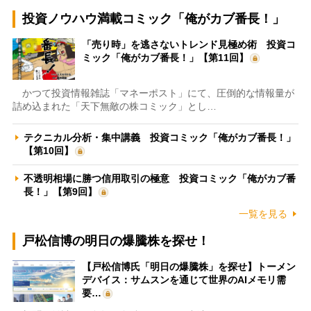
投資ノウハウ満載コミック「俺がカブ番長！」
「売り時」を逃さないトレンド見極め術 投資コ
ミック「俺がカブ番長！」【第11回】
かつて投資情報雑誌「マネーポスト」にて、圧倒的な情報量が
詰め込まれた「天下無敵の株コミック」とし…
テクニカル分析・集中講義 投資コミック「俺がカブ番長！」
【第10回】
不透明相場に勝つ信用取引の極意 投資コミック「俺がカブ番
長！」【第9回】
一覧を見る
戸松信博の明日の爆騰株を探せ！
【戸松信博氏「明日の爆騰株」を探せ】トーメン
デバイス：サムスンを通じて世界のAIメモリ需
要…