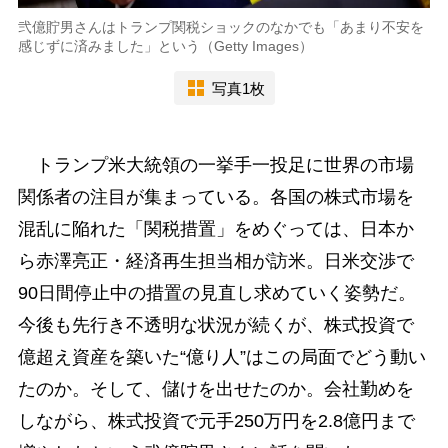
弐億貯男さんはトランプ関税ショックのなかでも「あまり不安を
感じずに済みました」という（Getty Images）
写真1枚
トランプ米大統領の一挙手一投足に世界の市場
関係者の注目が集まっている。各国の株式市場を
混乱に陥れた「関税措置」をめぐっては、日本か
ら赤澤亮正・経済再生担当相が訪米。日米交渉で
90日間停止中の措置の見直し求めていく姿勢だ。
今後も先行き不透明な状況が続くが、株式投資で
億超え資産を築いた“億り人”はこの局面でどう動い
たのか。そして、儲けを出せたのか。会社勤めを
しながら、株式投資で元手250万円を2.8億円まで