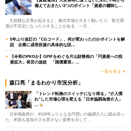
備えておきたい3つのポイント「資産の棚卸し…
大規模な災害が起きると、株式市場が大きく動いたり、取引環
境が不安定になったりすることがある。一方…
5年ぶり改訂の「CGコード」、何が変わったのかポイントを解
説 企業に成長投資の具体的な説…
【令和のPKOか】GPIFをめぐる片山財務相の「円資産への投
資拡大」発言の波紋 「国債重視」…
一覧を見る
森口亮「まるわかり市況分析」
「トレンド転換のスイッチになり得る」“介入慣
れ”した市場心理を変える「日米協調為替介入」
…
日米両政府が、約28年ぶりとなる円買いの協調介入に踏み切っ
た。米国も追加介入を辞さない姿勢を示して…