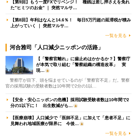
【第9回】もう一度FXでリベンジ！ 種銭は差し押さえを免れ
た”ヒミツのお金” ｜ 突然マルサ…
【第8回】年利はなんと14.6％！ 毎日5万円超の延滞税が積み
上がっていく ｜ 突然マルサ…
一覧を見る
河合雅司「人口減少ニッポンの活路」
【「警察官離れ」に歯止めはかかるか？】警察庁
が本気で取り組む「警察組織の構造改革」 実
現…
警察庁が目下、頭を悩ませているのが「警察官不足」だ。警察
官の採用試験の受験者数は10年間で2分の1以…
【安全・安心ニッポンの危機】採用試験受験者数は10年間で2
分の1以下に！ 出生数減がも…
【医療崩壊】人口減少で「医師不足」に加えて「患者不足」に
見舞われ地域医療が限界に 今後…
一覧を見る