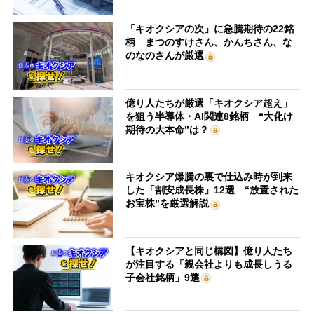
「キオクシアの次」に急騰期待の22銘
柄 まつのすけさん、かんちさん、な
のなのさんが厳選
億り人たちが厳選「キオクシア超え」
を狙う半導体・AI関連8銘柄 “大化け
期待の大本命”は？
キオクシア爆騰の裏で仕込み時が到来
した「割安成長株」12選 “放置された
お宝株”を厳選解説
【キオクシアと同じ構図】億り人たち
が注目する「親会社よりも成長しうる
子会社銘柄」9選