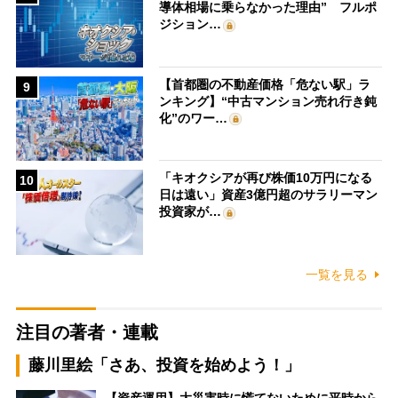
導体相場に乗らなかった理由” フルポ
ジション…
【首都圏の不動産価格「危ない駅」ラ
9
ンキング】“中古マンション売れ行き鈍
化”のワー…
「キオクシアが再び株価10万円になる
10
日は遠い」資産3億円超のサラリーマン
投資家が…
一覧を見る
注目の著者・連載
藤川里絵「さあ、投資を始めよう！」
【資産運用】大災害時に慌てないために平時から