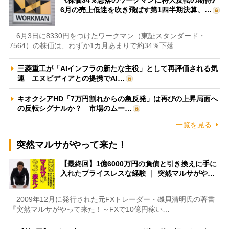
6月の売上低迷を吹き飛ばす第1四半期決算、…
6月3日に8330円をつけたワークマン（東証スタンダード・
7564）の株価は、わずか1カ月あまりで約34％下落…
三菱重工が「AIインフラの新たな主役」として再評価される気
運 エヌビディアとの提携でAI…
キオクシアHD「7万円割れからの急反発」は再びの上昇局面へ
の反転シグナルか？ 市場のムー…
一覧を見る
突然マルサがやって来た！
【最終回】1億6000万円の負債と引き換えに手に
入れたプライスレスな経験 ｜ 突然マルサがや…
2009年12月に発行された元FXトレーダー・磯貝清明氏の著書
『突然マルサがやって来た！～FXで10億円稼い…