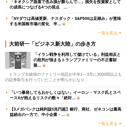
「キオクシア急落で含み損が膨らんで…」損失を投資家として
の成長につなげる4つの視点 …
「NYダウは高値更新、ナスダック・S&P500は足踏み」が意味
する米国株市場の変化 半…
一覧を見る
大前研一「ビジネス新大陸」の歩き方
「イラン戦争を利用して儲けている」利益相反と
の批判が強まるトランプファミリーの不正蓄財
疑…
トランプ大統領のファミリー信託が今年1～3月に3000回以上も
の証券取引を行っていたことが明らかになり…
「いつ暴発してもおかしくはない」イーロン・マスク氏とスペ
ースXが抱えるリスクの数々「絶対…
【3メガバンクは純利益5兆円超】銀行、商社、ゼネコンは最高
益続出の一方で、中小企業・…
一覧を見る