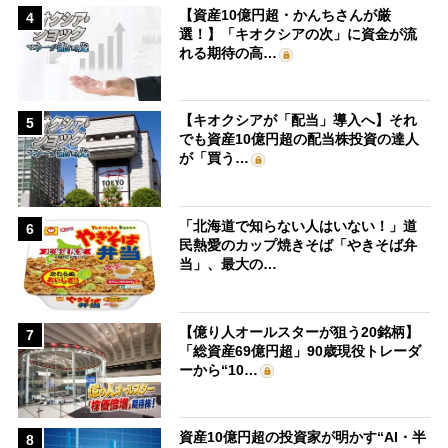
【資産10億円超・かんちさんが厳
4
選！】「キオクシアの次」に資金が流
れる期待の高…
【キオクシアが「配当」導入へ】それ
5
でも資産10億円超の配当株投資の達人
が「買う…
「北海道で知らない人はいない！」道
6
民熱愛のカップ焼きそば「やきそば弁
当」、最大の…
【億り人オールスターが狙う20銘柄】
7
「総資産69億円超」90歳現役トレーダ
ーから“10…
資産10億円超の投資家が明かす“AI・半
8