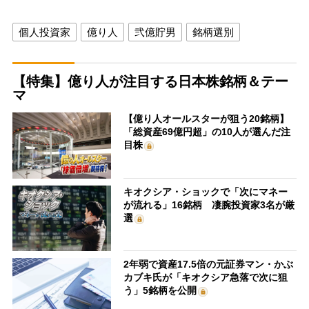
個人投資家
億り人
弐億貯男
銘柄選別
【特集】億り人が注目する日本株銘柄＆テー
マ
【億り人オールスターが狙う20銘柄】
「総資産69億円超」の10人が選んだ注
目株
キオクシア・ショックで「次にマネー
が流れる」16銘柄 凄腕投資家3名が厳
選
2年弱で資産17.5倍の元証券マン・かぶ
カブキ氏が「キオクシア急落で次に狙
う」5銘柄を公開