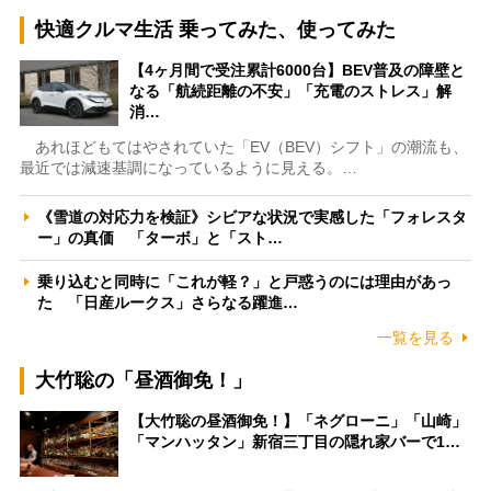
快適クルマ生活 乗ってみた、使ってみた
【4ヶ月間で受注累計6000台】BEV普及の障壁と
なる「航続距離の不安」「充電のストレス」解
消…
あれほどもてはやされていた「EV（BEV）シフト」の潮流も、
最近では減速基調になっているように見える。…
《雪道の対応力を検証》シビアな状況で実感した「フォレスタ
ー」の真価 「ターボ」と「スト…
乗り込むと同時に「これが軽？」と戸惑うのには理由があっ
た 「日産ルークス」さらなる躍進…
一覧を見る
大竹聡の「昼酒御免！」
【大竹聡の昼酒御免！】「ネグローニ」「山崎」
「マンハッタン」新宿三丁目の隠れ家バーで1…