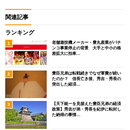
関連記事
ランキング
老舗遊技機メーカー・豊丸産業がパチ
1
ンコ事業停止の背景 大手と中小の格
差拡大に拍車…
豊臣兄弟は転戦続きでなぜ軍費が続い
2
たのか？ 信長亡き後、秀吉・秀長の
突出した経済…
【天下統一を見据えた豊臣兄弟の経済
3
政策】秀吉が弟・秀長を紀伊に転封し
た納得の事情…