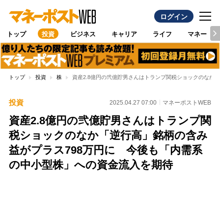
ログイン
トップ
投資
ビジネス
キャリア
ライフ
マネー
トップ
投資
株
資産2.8億円の弐億貯男さんはトランプ関税ショックのなか
投資
2025.04.27 07:00
マネーポストWEB
資産2.8億円の弐億貯男さんはトランプ関
税ショックのなか「逆行高」銘柄の含み
益がプラス798万円に 今後も「内需系
の中小型株」への資金流入を期待
Loaded
:
100.00%
/
Unmute