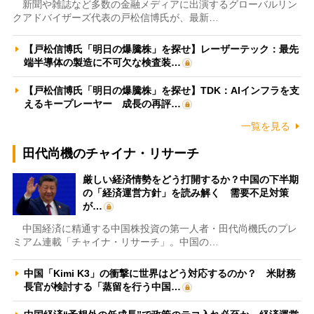
新聞や雑誌など多数の金融メディアに出演するグローバルリン
クアドバイザーズ代表の戸松信博氏が、最新…
【戸松信博氏「明日の爆騰株」を探せ】レーザーテック：最先
端半導体の製造に不可欠な検査装…
【戸松信博氏「明日の爆騰株」を探せ】TDK：AIインフラを支
えるキープレーヤー 成長の再評…
一覧を見る
田代尚機のチャイナ・リサーチ
厳しい経済情勢をどう打開するか？中国の下半期
の「経済運営方針」を読み解く 需要不足対策
が…
中国経済に精通する中国株投資の第一人者・田代尚機氏のプレ
ミアム連載「チャイナ・リサーチ」。中国の…
中国「Kimi K3」の衝撃に世界はどう対応するのか？ 米財務
長官が検討する「蒸留を行う中国…