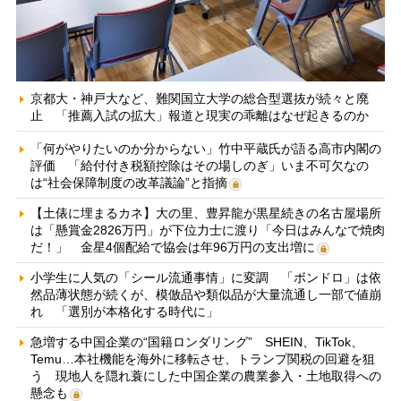
京都大・神戸大など、難関国立大学の総合型選抜が続々と廃
止 「推薦入試の拡大」報道と現実の乖離はなぜ起きるのか
「何がやりたいのか分からない」竹中平蔵氏が語る高市内閣の
評価 「給付付き税額控除はその場しのぎ」いま不可欠なの
は“社会保障制度の改革議論”と指摘
【土俵に埋まるカネ】大の里、豊昇龍が黒星続きの名古屋場所
は「懸賞金2826万円」が下位力士に渡り「今日はみんなで焼肉
だ！」 金星4個配給で協会は年96万円の支出増に
小学生に人気の「シール流通事情」に変調 「ボンドロ」は依
然品薄状態が続くが、模倣品や類似品が大量流通し一部で値崩
れ 「選別が本格化する時代に」
急増する中国企業の“国籍ロンダリング” SHEIN、TikTok、
Temu…本社機能を海外に移転させ、トランプ関税の回避を狙
う 現地人を隠れ蓑にした中国企業の農業参入・土地取得への
懸念も