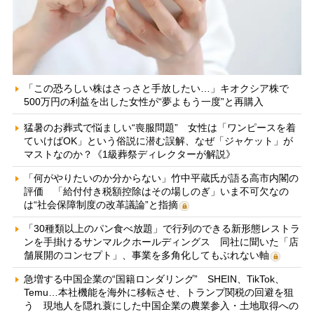
「この恐ろしい株はさっさと手放したい…」キオクシア株で
500万円の利益を出した女性が“夢よもう一度”と再購入
猛暑のお葬式で悩ましい“喪服問題” 女性は「ワンピースを着
ていけばOK」という俗説に潜む誤解、なぜ「ジャケット」が
マストなのか？《1級葬祭ディレクターが解説》
「何がやりたいのか分からない」竹中平蔵氏が語る高市内閣の
評価 「給付付き税額控除はその場しのぎ」いま不可欠なの
は“社会保障制度の改革議論”と指摘
「30種類以上のパン食べ放題」で行列のできる新形態レストラ
ンを手掛けるサンマルクホールディングス 同社に聞いた「店
舗展開のコンセプト」、事業を多角化してもぶれない軸
急増する中国企業の“国籍ロンダリング” SHEIN、TikTok、
Temu…本社機能を海外に移転させ、トランプ関税の回避を狙
う 現地人を隠れ蓑にした中国企業の農業参入・土地取得への