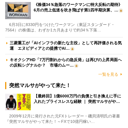
《株価34％急落のワークマンに特大反転の期待》
6月の売上低迷を吹き飛ばす第1四半期決算、…
6月3日に8330円をつけたワークマン（東証スタンダード・
7564）の株価は、わずか1カ月あまりで約34％下落…
三菱重工が「AIインフラの新たな主役」として再評価される気
運 エヌビディアとの提携でAI…
キオクシアHD「7万円割れからの急反発」は再びの上昇局面へ
の反転シグナルか？ 市場のムー…
一覧を見る
突然マルサがやって来た！
【最終回】1億6000万円の負債と引き換えに手に
入れたプライスレスな経験 ｜ 突然マルサがや…
2009年12月に発行された元FXトレーダー・磯貝清明氏の著書
『突然マルサがやって来た！～FXで10億円稼い…