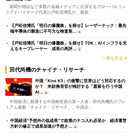
新聞や雑誌など多数の金融メディアに出演するグローバルリン
クアドバイザーズ代表の戸松信博氏が、最新…
【戸松信博氏「明日の爆騰株」を探せ】レーザーテック：最先
端半導体の製造に不可欠な検査装…
【戸松信博氏「明日の爆騰株」を探せ】TDK：AIインフラを支
えるキープレーヤー 成長の再評…
一覧を見る
田代尚機のチャイナ・リサーチ
中国「Kimi K3」の衝撃に世界はどう対応するの
か？ 米財務長官が検討する「蒸留を行う中国
AI…
中国経済に精通する中国株投資の第一人者・田代尚機氏のプレ
ミアム連載「チャイナ・リサーチ」。中国企…
中国経済“予想外の低成長”で政策のテコ入れ必至か 経済運営
方針の修正で成長加速が予想さ…