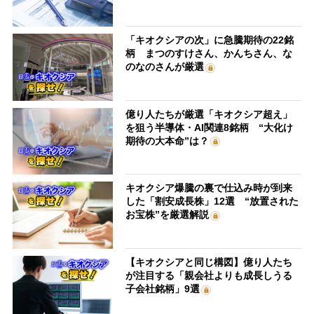
「キオクシアの次」に急騰期待の22銘
柄 まつのすけさん、かんちさん、な
のなのさんが厳選
億り人たちが厳選「キオクシア超え」
を狙う半導体・AI関連8銘柄 “大化け
期待の大本命”は？
キオクシア爆騰の裏で仕込み時が到来
した「割安成長株」12選 “放置された
お宝株”を厳選解説
【キオクシアと同じ構図】億り人たち
が注目する「親会社よりも成長しうる
子会社銘柄」9選