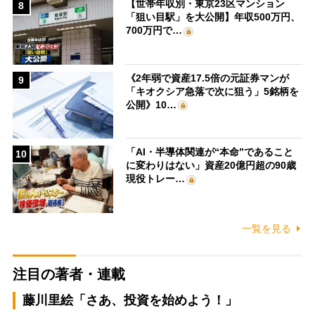
【世帯年収別・東京23区マンション
8
「狙い目駅」を大公開】年収500万円、
700万円で…
《2年弱で資産17.5倍の元証券マンが
9
「キオクシア急落で次に狙う」5銘柄を
公開》10…
「AI・半導体関連が“本命”であること
10
に変わりはない」資産20億円超の90歳
現役トレー…
一覧を見る
注目の著者・連載
藤川里絵「さあ、投資を始めよう！」