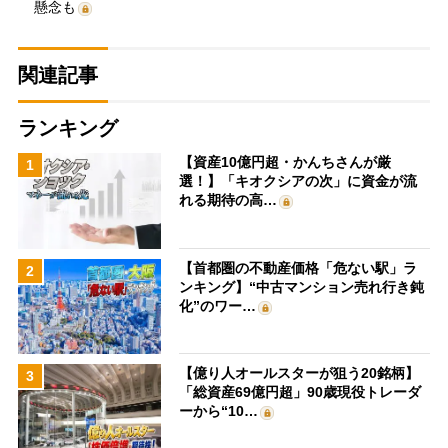
懸念も
関連記事
ランキング
【資産10億円超・かんちさんが厳
1
選！】「キオクシアの次」に資金が流
れる期待の高…
【首都圏の不動産価格「危ない駅」ラ
2
ンキング】“中古マンション売れ行き鈍
化”のワー…
【億り人オールスターが狙う20銘柄】
3
「総資産69億円超」90歳現役トレーダ
ーから“10…