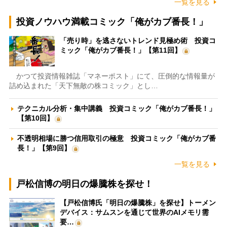
一覧を見る
投資ノウハウ満載コミック「俺がカブ番長！」
「売り時」を逃さないトレンド見極め術 投資コ
ミック「俺がカブ番長！」【第11回】
かつて投資情報雑誌「マネーポスト」にて、圧倒的な情報量が
詰め込まれた「天下無敵の株コミック」とし…
テクニカル分析・集中講義 投資コミック「俺がカブ番長！」
【第10回】
不透明相場に勝つ信用取引の極意 投資コミック「俺がカブ番
長！」【第9回】
一覧を見る
戸松信博の明日の爆騰株を探せ！
【戸松信博氏「明日の爆騰株」を探せ】トーメン
デバイス：サムスンを通じて世界のAIメモリ需
要…