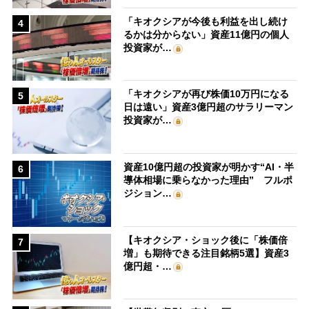
「キオクシアが今後も利益を出し続け
4
るかは分からない」資産11億円の個人
投資家が…
「キオクシアが再び株価10万円になる
5
日は遠い」資産3億円超のサラリーマン
投資家が…
資産10億円超の投資家が明かす“AI・半
6
導体相場に乗らなかった理由” フルポ
ジション…
【キオクシア・ショック後に「株価倍
7
増」も期待できる注目銘柄5選】資産3
億円超・…