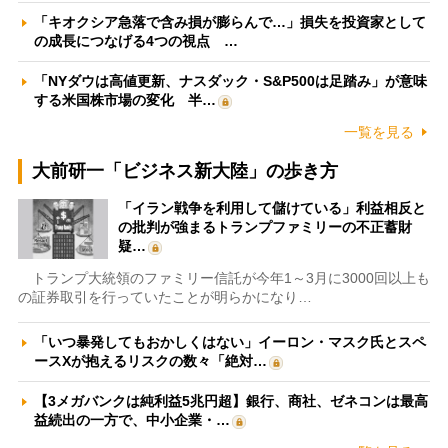
「キオクシア急落で含み損が膨らんで…」損失を投資家として
の成長につなげる4つの視点 …
「NYダウは高値更新、ナスダック・S&P500は足踏み」が意味
する米国株市場の変化 半…
一覧を見る
大前研一「ビジネス新大陸」の歩き方
「イラン戦争を利用して儲けている」利益相反と
の批判が強まるトランプファミリーの不正蓄財
疑…
トランプ大統領のファミリー信託が今年1～3月に3000回以上も
の証券取引を行っていたことが明らかになり…
「いつ暴発してもおかしくはない」イーロン・マスク氏とスペ
ースXが抱えるリスクの数々「絶対…
【3メガバンクは純利益5兆円超】銀行、商社、ゼネコンは最高
益続出の一方で、中小企業・…