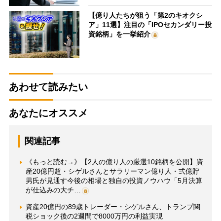
【億り人たちが狙う「第2のキオクシ
ア」11選】注目の「IPOセカンダリー投
資銘柄」を一挙紹介
あわせて読みたい
あなたにオススメ
関連記事
《もっと読む→》【2人の億り人の厳選10銘柄を公開】資
産20億円超・シゲルさんとサラリーマン億り人・弍億貯
男氏が見通す今後の相場と独自の投資ノウハウ「5月決算
が仕込みの大チ…
資産20億円の89歳トレーダー・シゲルさん、トランプ関
税ショック後の2週間で8000万円の利益実現