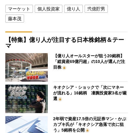
マーケット
個人投資家
億り人
弐億貯男
藤本茂
【特集】億り人が注目する日本株銘柄＆テー
マ
【億り人オールスターが狙う20銘柄】
「総資産69億円超」の10人が選んだ注
目株
キオクシア・ショックで「次にマネー
が流れる」16銘柄 凄腕投資家3名が厳
選
2年弱で資産17.5倍の元証券マン・かぶ
カブキ氏が「キオクシア急落で次に狙
う」5銘柄を公開