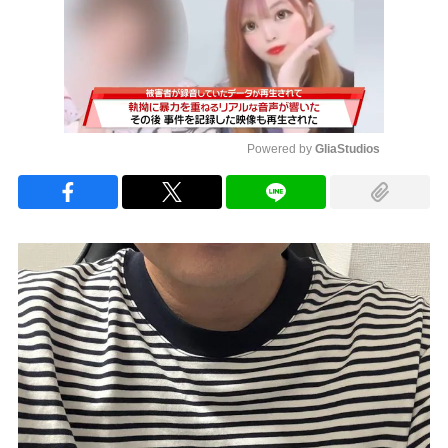
Powered by 
GliaStudios
Mute