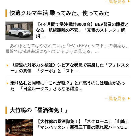
一覧を見る
快適クルマ生活 乗ってみた、使ってみた
【4ヶ月間で受注累計6000台】BEV普及の障壁と
なる「航続距離の不安」「充電のストレス」解
消…
あれほどもてはやされていた「EV（BEV）シフト」の潮流も、
最近では減速基調になっているように見える。…
《雪道の対応力を検証》シビアな状況で実感した「フォレスタ
ー」の真価 「ターボ」と「スト…
乗り込むと同時に「これが軽？」と戸惑うのには理由があっ
た 「日産ルークス」さらなる躍進…
一覧を見る
大竹聡の「昼酒御免！」
【大竹聡の昼酒御免！】「ネグローニ」「山崎」
「マンハッタン」新宿三丁目の隠れ家バーで1…