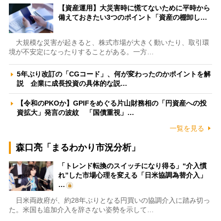
【資産運用】大災害時に慌てないために平時から
備えておきたい3つのポイント「資産の棚卸し…
大規模な災害が起きると、株式市場が大きく動いたり、取引環
境が不安定になったりすることがある。一方…
5年ぶり改訂の「CGコード」、何が変わったのかポイントを解
説 企業に成長投資の具体的な説…
【令和のPKOか】GPIFをめぐる片山財務相の「円資産への投
資拡大」発言の波紋 「国債重視」…
一覧を見る
森口亮「まるわかり市況分析」
「トレンド転換のスイッチになり得る」“介入慣
れ”した市場心理を変える「日米協調為替介入」
…
日米両政府が、約28年ぶりとなる円買いの協調介入に踏み切っ
た。米国も追加介入を辞さない姿勢を示して…