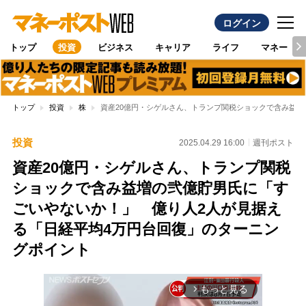
ログイン
トップ
投資
ビジネス
キャリア
ライフ
マネー
トップ
投資
株
資産20億円・シゲルさん、トランプ関税ショックで含み益増
投資
2025.04.29 16:00
週刊ポスト
資産20億円・シゲルさん、トランプ関税
ショックで含み益増の弐億貯男氏に「す
ごいやないか！」 億り人2人が見据え
る「日経平均4万円台回復」のターニン
グポイント
もっと見る
arrow_forward_ios