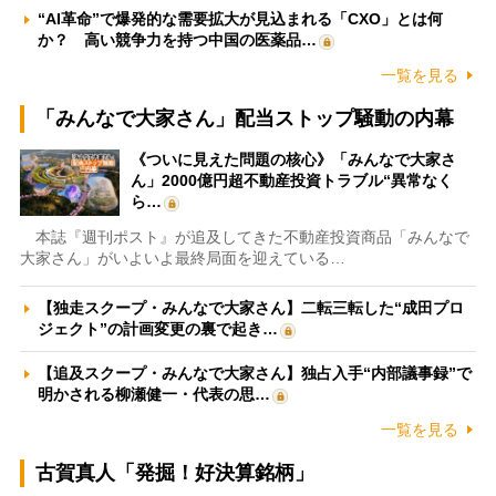
“AI革命”で爆発的な需要拡大が見込まれる「CXO」とは何
か？ 高い競争力を持つ中国の医薬品…
一覧を見る
「みんなで大家さん」配当ストップ騒動の内幕
《ついに見えた問題の核心》「みんなで大家さ
ん」2000億円超不動産投資トラブル“異常なく
ら…
本誌『週刊ポスト』が追及してきた不動産投資商品「みんなで
大家さん」がいよいよ最終局面を迎えている…
【独走スクープ・みんなで大家さん】二転三転した“成田プロ
ジェクト”の計画変更の裏で起き…
【追及スクープ・みんなで大家さん】独占入手“内部議事録”で
明かされる柳瀬健一・代表の思…
一覧を見る
古賀真人「発掘！好決算銘柄」