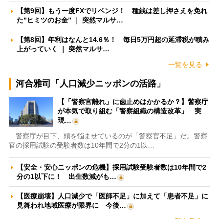
【第9回】もう一度FXでリベンジ！ 種銭は差し押さえを免れ
た”ヒミツのお金” ｜ 突然マルサ…
【第8回】年利はなんと14.6％！ 毎日5万円超の延滞税が積み
上がっていく ｜ 突然マルサ…
一覧を見る
河合雅司「人口減少ニッポンの活路」
【「警察官離れ」に歯止めはかかるか？】警察庁
が本気で取り組む「警察組織の構造改革」 実
現…
警察庁が目下、頭を悩ませているのが「警察官不足」だ。警察
官の採用試験の受験者数は10年間で2分の1以…
【安全・安心ニッポンの危機】採用試験受験者数は10年間で2
分の1以下に！ 出生数減がも…
【医療崩壊】人口減少で「医師不足」に加えて「患者不足」に
見舞われ地域医療が限界に 今後…