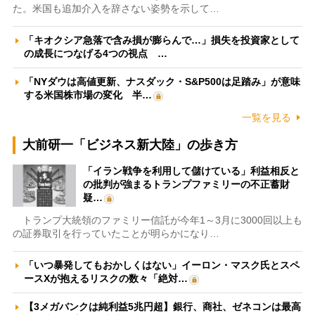
た。米国も追加介入を辞さない姿勢を示して…
「キオクシア急落で含み損が膨らんで…」損失を投資家として
の成長につなげる4つの視点 …
「NYダウは高値更新、ナスダック・S&P500は足踏み」が意味
する米国株市場の変化 半…
一覧を見る
大前研一「ビジネス新大陸」の歩き方
「イラン戦争を利用して儲けている」利益相反と
の批判が強まるトランプファミリーの不正蓄財
疑…
トランプ大統領のファミリー信託が今年1～3月に3000回以上も
の証券取引を行っていたことが明らかになり…
「いつ暴発してもおかしくはない」イーロン・マスク氏とスペ
ースXが抱えるリスクの数々「絶対…
【3メガバンクは純利益5兆円超】銀行、商社、ゼネコンは最高