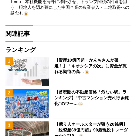
Temu…本社機能を海外に移転させ、トランプ関税の回避を狙
う 現地人を隠れ蓑にした中国企業の農業参入・土地取得への
懸念も
関連記事
ランキング
【資産10億円超・かんちさんが厳
1
選！】「キオクシアの次」に資金が流
れる期待の高…
【首都圏の不動産価格「危ない駅」ラ
2
ンキング】“中古マンション売れ行き鈍
化”のワー…
【億り人オールスターが狙う20銘柄】
3
「総資産69億円超」90歳現役トレーダ
ーから“10…