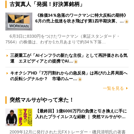
古賀真人「発掘！好決算銘柄」
《株価34％急落のワークマンに特大反転の期待》
6月の売上低迷を吹き飛ばす第1四半期決算、…
6月3日に8330円をつけたワークマン（東証スタンダード・
7564）の株価は、わずか1カ月あまりで約34％下落…
三菱重工が「AIインフラの新たな主役」として再評価される気
運 エヌビディアとの提携でAI…
キオクシアHD「7万円割れからの急反発」は再びの上昇局面へ
の反転シグナルか？ 市場のムー…
一覧を見る
突然マルサがやって来た！
【最終回】1億6000万円の負債と引き換えに手に
入れたプライスレスな経験 ｜ 突然マルサがや…
2009年12月に発行された元FXトレーダー・磯貝清明氏の著書