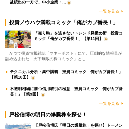
益続出の一方で、中小企業・…
一覧を見る
投資ノウハウ満載コミック「俺がカブ番長！」
「売り時」を逃さないトレンド見極め術 投資コ
ミック「俺がカブ番長！」【第11回】
かつて投資情報雑誌「マネーポスト」にて、圧倒的な情報量が
詰め込まれた「天下無敵の株コミック」とし…
テクニカル分析・集中講義 投資コミック「俺がカブ番長！」
【第10回】
不透明相場に勝つ信用取引の極意 投資コミック「俺がカブ番
長！」【第9回】
一覧を見る
戸松信博の明日の爆騰株を探せ！
【戸松信博氏「明日の爆騰株」を探せ】トーメン