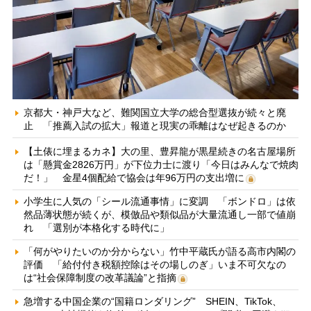
京都大・神戸大など、難関国立大学の総合型選抜が続々と廃
止 「推薦入試の拡大」報道と現実の乖離はなぜ起きるのか
【土俵に埋まるカネ】大の里、豊昇龍が黒星続きの名古屋場所
は「懸賞金2826万円」が下位力士に渡り「今日はみんなで焼肉
だ！」 金星4個配給で協会は年96万円の支出増に
小学生に人気の「シール流通事情」に変調 「ボンドロ」は依
然品薄状態が続くが、模倣品や類似品が大量流通し一部で値崩
れ 「選別が本格化する時代に」
「何がやりたいのか分からない」竹中平蔵氏が語る高市内閣の
評価 「給付付き税額控除はその場しのぎ」いま不可欠なの
は“社会保障制度の改革議論”と指摘
急増する中国企業の“国籍ロンダリング” SHEIN、TikTok、