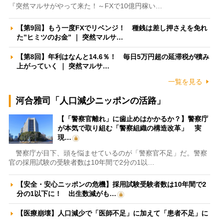
『突然マルサがやって来た！～FXで10億円稼い…
【第9回】もう一度FXでリベンジ！ 種銭は差し押さえを免れ
た”ヒミツのお金” ｜ 突然マルサ…
【第8回】年利はなんと14.6％！ 毎日5万円超の延滞税が積み
上がっていく ｜ 突然マルサ…
一覧を見る
河合雅司「人口減少ニッポンの活路」
【「警察官離れ」に歯止めはかかるか？】警察庁
が本気で取り組む「警察組織の構造改革」 実
現…
警察庁が目下、頭を悩ませているのが「警察官不足」だ。警察
官の採用試験の受験者数は10年間で2分の1以…
【安全・安心ニッポンの危機】採用試験受験者数は10年間で2
分の1以下に！ 出生数減がも…
【医療崩壊】人口減少で「医師不足」に加えて「患者不足」に