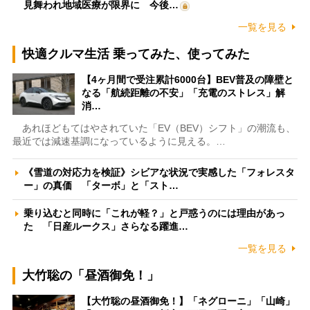
見舞われ地域医療が限界に 今後…
一覧を見る
快適クルマ生活 乗ってみた、使ってみた
【4ヶ月間で受注累計6000台】BEV普及の障壁と
なる「航続距離の不安」「充電のストレス」解
消…
あれほどもてはやされていた「EV（BEV）シフト」の潮流も、
最近では減速基調になっているように見える。…
《雪道の対応力を検証》シビアな状況で実感した「フォレスタ
ー」の真価 「ターボ」と「スト…
乗り込むと同時に「これが軽？」と戸惑うのには理由があっ
た 「日産ルークス」さらなる躍進…
一覧を見る
大竹聡の「昼酒御免！」
【大竹聡の昼酒御免！】「ネグローニ」「山崎」