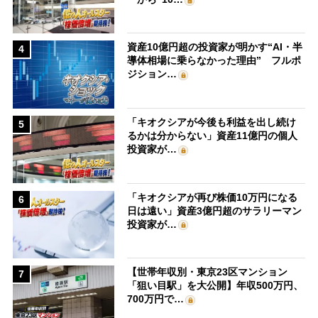
資産10億円超の投資家が明かす“AI・半
4
導体相場に乗らなかった理由” フルポ
ジション…
「キオクシアが今後も利益を出し続け
5
るかは分からない」資産11億円の個人
投資家が…
「キオクシアが再び株価10万円になる
6
日は遠い」資産3億円超のサラリーマン
投資家が…
【世帯年収別・東京23区マンション
7
「狙い目駅」を大公開】年収500万円、
700万円で…