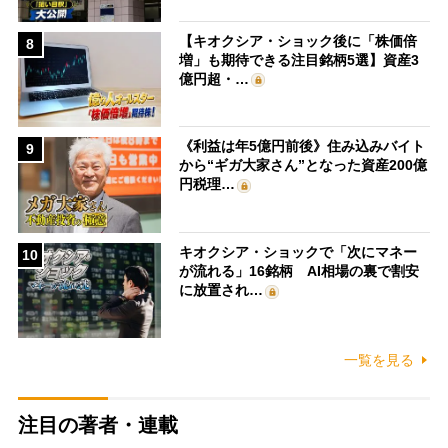
【キオクシア・ショック後に「株価倍
8
増」も期待できる注目銘柄5選】資産3
億円超・…
《利益は年5億円前後》住み込みバイト
9
から“ギガ大家さん”となった資産200億
円税理…
キオクシア・ショックで「次にマネー
10
が流れる」16銘柄 AI相場の裏で割安
に放置され…
一覧を見る
注目の著者・連載