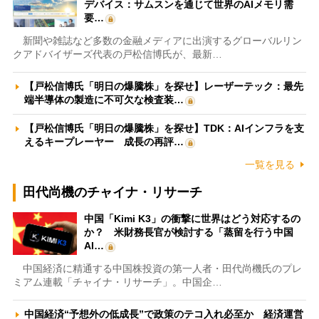
デバイス：サムスンを通じて世界のAIメモリ需
要…
新聞や雑誌など多数の金融メディアに出演するグローバルリン
クアドバイザーズ代表の戸松信博氏が、最新…
【戸松信博氏「明日の爆騰株」を探せ】レーザーテック：最先
端半導体の製造に不可欠な検査装…
【戸松信博氏「明日の爆騰株」を探せ】TDK：AIインフラを支
えるキープレーヤー 成長の再評…
一覧を見る
田代尚機のチャイナ・リサーチ
中国「Kimi K3」の衝撃に世界はどう対応するの
か？ 米財務長官が検討する「蒸留を行う中国
AI…
中国経済に精通する中国株投資の第一人者・田代尚機氏のプレ
ミアム連載「チャイナ・リサーチ」。中国企…
中国経済“予想外の低成長”で政策のテコ入れ必至か 経済運営