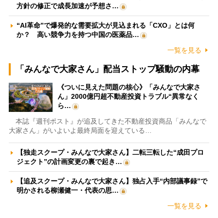
方針の修正で成長加速が予想さ…
“AI革命”で爆発的な需要拡大が見込まれる「CXO」とは何
か？ 高い競争力を持つ中国の医薬品…
一覧を見る
「みんなで大家さん」配当ストップ騒動の内幕
《ついに見えた問題の核心》「みんなで大家さ
ん」2000億円超不動産投資トラブル“異常なく
ら…
本誌『週刊ポスト』が追及してきた不動産投資商品「みんなで
大家さん」がいよいよ最終局面を迎えている…
【独走スクープ・みんなで大家さん】二転三転した“成田プロ
ジェクト”の計画変更の裏で起き…
【追及スクープ・みんなで大家さん】独占入手“内部議事録”で
明かされる柳瀬健一・代表の思…
一覧を見る