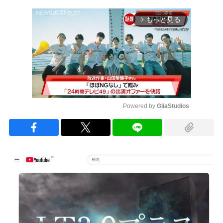
もっと見る
arrow_forward_ios
Powered by 
GliaStudios
Mute