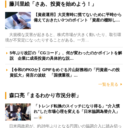
藤川里絵「さあ、投資を始めよう！」
【資産運用】大災害時に慌てないために平時から
備えておきたい3つのポイント「資産の棚卸し…
大規模な災害が起きると、株式市場が大きく動いたり、取引環
境が不安定になったりすることがある。一方…
5年ぶり改訂の「CGコード」、何が変わったのかポイントを解
説 企業に成長投資の具体的な説…
【令和のPKOか】GPIFをめぐる片山財務相の「円資産への投
資拡大」発言の波紋 「国債重視」…
一覧を見る
森口亮「まるわかり市況分析」
「トレンド転換のスイッチになり得る」“介入慣
れ”した市場心理を変える「日米協調為替介入」
…
日米両政府が、約28年ぶりとなる円買いの協調介入に踏み切っ