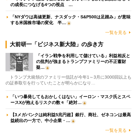
の成長につなげる4つの視点 …
「NYダウは高値更新、ナスダック・S&P500は足踏み」が意味
する米国株市場の変化 半…
一覧を見る
大前研一「ビジネス新大陸」の歩き方
「イラン戦争を利用して儲けている」利益相反と
の批判が強まるトランプファミリーの不正蓄財
疑…
トランプ大統領のファミリー信託が今年1～3月に3000回以上も
の証券取引を行っていたことが明らかになり…
「いつ暴発してもおかしくはない」イーロン・マスク氏とスペ
ースXが抱えるリスクの数々「絶対…
【3メガバンクは純利益5兆円超】銀行、商社、ゼネコンは最高
益続出の一方で、中小企業・…
一覧を見る