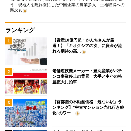
う 現地人を隠れ蓑にした中国企業の農業参入・土地取得への
懸念も
ランキング
【資産10億円超・かんちさんが厳
1
選！】「キオクシアの次」に資金が流
れる期待の高…
老舗遊技機メーカー・豊丸産業がパチ
2
ンコ事業停止の背景 大手と中小の格
差拡大に拍車…
【首都圏の不動産価格「危ない駅」ラ
3
ンキング】“中古マンション売れ行き鈍
化”のワー…