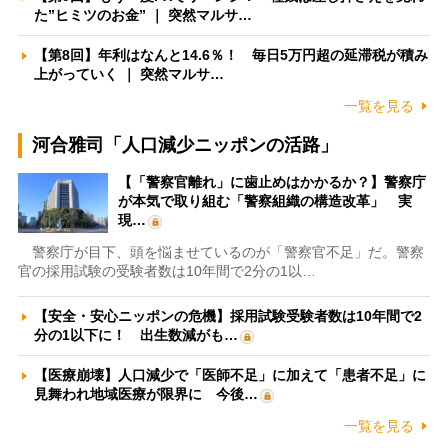
た”ヒミツのお金” ｜ 突然マルサ…
【第8回】年利はなんと14.6％！ 毎日5万円超の延滞税が積み
上がっていく ｜ 突然マルサ…
一覧を見る
河合雅司「人口減少ニッポンの活路」
【「警察官離れ」に歯止めはかかるか？】警察庁
が本気で取り組む「警察組織の構造改革」 実
現…
警察庁が目下、頭を悩ませているのが「警察官不足」だ。警察
官の採用試験の受験者数は10年間で2分の1以…
【安全・安心ニッポンの危機】採用試験受験者数は10年間で2
分の1以下に！ 出生数減がも…
【医療崩壊】人口減少で「医師不足」に加えて「患者不足」に
見舞われ地域医療が限界に 今後…
一覧を見る