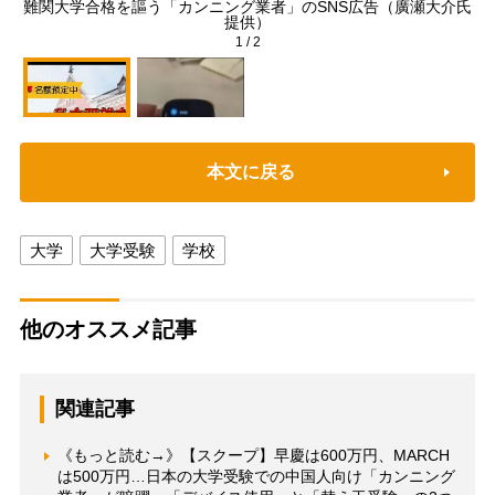
難関大学合格を謳う「カンニング業者」のSNS広告（廣瀬大介氏
提供）
1
/
2
本文に戻る
大学
大学受験
学校
他のオススメ記事
関連記事
《もっと読む→》【スクープ】早慶は600万円、MARCH
は500万円…日本の大学受験での中国人向け「カンニング