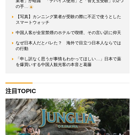
業者」が暗躍 「デバイス使用」と「替え玉受験」の2つ
の手…
【写真】カンニング業者が受験の際に不正で使うとした
スマートウォッチ
中国人客が全室禁煙のホテルで喫煙、その言い訳に仰天
なぜ日本人だとバレた？ 海外で目立つ日本人ならでは
の行動
「申し訳なく思うが事情もわかってほしい…」日本で薬
を爆買いする中国人観光客の本音と葛藤
注目TOPIC