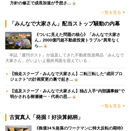
方針の修正で成長加速が予想さ…
一覧を見る
「みんなで大家さん」配当ストップ騒動の内幕
《ついに見えた問題の核心》「みんなで大家さ
ん」2000億円超不動産投資トラブル“異常なく
ら…
本誌『週刊ポスト』が追及してきた不動産投資商品「みんなで
大家さん」がいよいよ最終局面を迎えている…
【独走スクープ・みんなで大家さん】二転三転した“成田プロ
ジェクト”の計画変更の裏で起き…
【追及スクープ・みんなで大家さん】独占入手“内部議事録”で
明かされる柳瀬健一・代表の思…
一覧を見る
古賀真人「発掘！好決算銘柄」
《株価34％急落のワークマンに特大反転の期待》