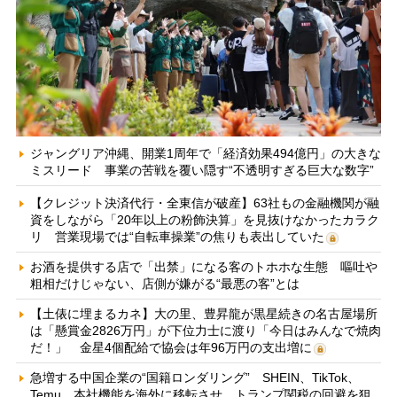
ジャングリア沖縄、開業1周年で「経済効果494億円」の大きな
ミスリード 事業の苦戦を覆い隠す“不透明すぎる巨大な数字”
【クレジット決済代行・全東信が破産】63社もの金融機関が融
資をしながら「20年以上の粉飾決算」を見抜けなかったカラク
リ 営業現場では“自転車操業”の焦りも表出していた
お酒を提供する店で「出禁」になる客のトホホな生態 嘔吐や
粗相だけじゃない、店側が嫌がる“最悪の客”とは
【土俵に埋まるカネ】大の里、豊昇龍が黒星続きの名古屋場所
は「懸賞金2826万円」が下位力士に渡り「今日はみんなで焼肉
だ！」 金星4個配給で協会は年96万円の支出増に
急増する中国企業の“国籍ロンダリング” SHEIN、TikTok、
Temu…本社機能を海外に移転させ、トランプ関税の回避を狙