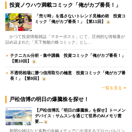
投資ノウハウ満載コミック「俺がカブ番長！」
「売り時」を逃さないトレンド見極め術 投資コ
ミック「俺がカブ番長！」【第11回】
かつて投資情報雑誌「マネーポスト」にて、圧倒的な情報量が
詰め込まれた「天下無敵の株コミック」とし…
テクニカル分析・集中講義 投資コミック「俺がカブ番長！」
【第10回】
不透明相場に勝つ信用取引の極意 投資コミック「俺がカブ番
長！」【第9回】
一覧を見る
戸松信博の明日の爆騰株を探せ！
【戸松信博氏「明日の爆騰株」を探せ】トーメン
デバイス：サムスンを通じて世界のAIメモリ需
要…
新聞や雑誌など多数の金融メディアに出演するグローバルリン