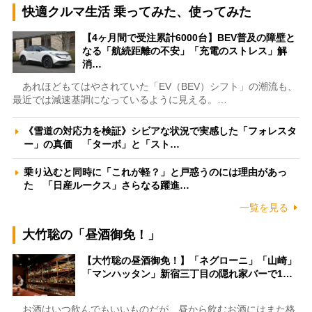
快適クルマ生活 乗ってみた、使ってみた
【4ヶ月間で受注累計6000台】BEV普及の障壁と
なる「航続距離の不安」「充電のストレス」解
消…
あれほどもてはやされていた「EV（BEV）シフト」の潮流も、
最近では減速基調になっているように見える。…
《雪道の対応力を検証》シビアな状況で実感した「フォレスタ
ー」の真価 「ターボ」と「スト…
乗り込むと同時に「これが軽？」と戸惑うのには理由があっ
た 「日産ルークス」さらなる躍進…
一覧を見る
大竹聡の「昼酒御免！」
【大竹聡の昼酒御免！】「ネグローニ」「山崎」
「マンハッタン」新宿三丁目の隠れ家バーで1…
お酒はいつ飲んでもいいものだが、昼から飲むお酒にはまた格