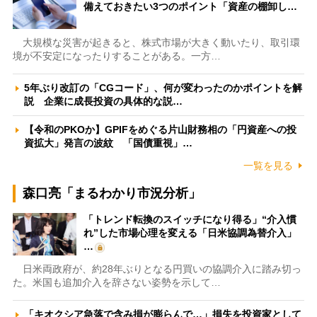
備えておきたい3つのポイント「資産の棚卸し…
大規模な災害が起きると、株式市場が大きく動いたり、取引環
境が不安定になったりすることがある。一方…
5年ぶり改訂の「CGコード」、何が変わったのかポイントを解
説 企業に成長投資の具体的な説…
【令和のPKOか】GPIFをめぐる片山財務相の「円資産への投
資拡大」発言の波紋 「国債重視」…
一覧を見る
森口亮「まるわかり市況分析」
「トレンド転換のスイッチになり得る」“介入慣
れ”した市場心理を変える「日米協調為替介入」
…
日米両政府が、約28年ぶりとなる円買いの協調介入に踏み切っ
た。米国も追加介入を辞さない姿勢を示して…
「キオクシア急落で含み損が膨らんで…」損失を投資家として