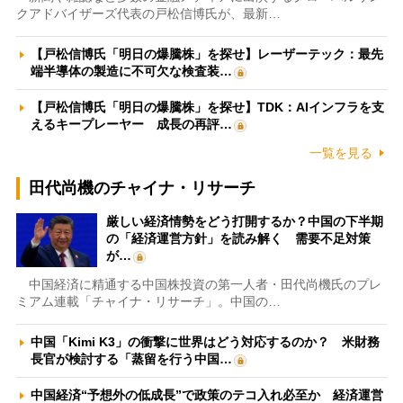
クアドバイザーズ代表の戸松信博氏が、最新…
【戸松信博氏「明日の爆騰株」を探せ】レーザーテック：最先
端半導体の製造に不可欠な検査装…
【戸松信博氏「明日の爆騰株」を探せ】TDK：AIインフラを支
えるキープレーヤー 成長の再評…
一覧を見る
田代尚機のチャイナ・リサーチ
厳しい経済情勢をどう打開するか？中国の下半期
の「経済運営方針」を読み解く 需要不足対策
が…
中国経済に精通する中国株投資の第一人者・田代尚機氏のプレ
ミアム連載「チャイナ・リサーチ」。中国の…
中国「Kimi K3」の衝撃に世界はどう対応するのか？ 米財務
長官が検討する「蒸留を行う中国…
中国経済“予想外の低成長”で政策のテコ入れ必至か 経済運営