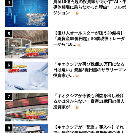
資産10億円超の投資家が明かす“AI・半
4
導体相場に乗らなかった理由” フルポ
ジション…
【億り人オールスターが狙う20銘柄】
5
「総資産69億円超」90歳現役トレーダ
ーから“10…
「キオクシアが再び株価10万円になる
6
日は遠い」資産3億円超のサラリーマン
投資家が…
「キオクシアが今後も利益を出し続け
7
るかは分からない」資産11億円の個人
投資家が…
【キオクシアが「配当」導入へ】それ
8
でも資産10億円超の配当株投資の達人