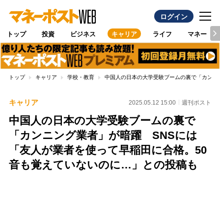
ログイン
トップ
投資
ビジネス
キャリア
ライフ
マネー
トップ
キャリア
学校・教育
中国人の日本の大学受験ブームの裏で「カンニ
キャリア
2025.05.12 15:00
週刊ポスト
中国人の日本の大学受験ブームの裏で
「カンニング業者」が暗躍 SNSには
「友人が業者を使って早稲田に合格。50
音も覚えていないのに…」との投稿も
Loaded
:
96.70%
/
Unmute