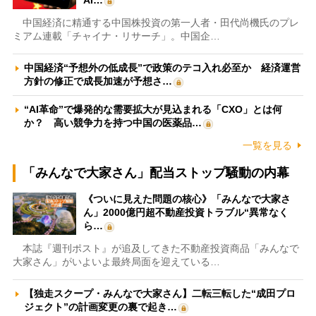
AI…
中国経済に精通する中国株投資の第一人者・田代尚機氏のプレ
ミアム連載「チャイナ・リサーチ」。中国企…
中国経済“予想外の低成長”で政策のテコ入れ必至か 経済運営
方針の修正で成長加速が予想さ…
“AI革命”で爆発的な需要拡大が見込まれる「CXO」とは何
か？ 高い競争力を持つ中国の医薬品…
一覧を見る
「みんなで大家さん」配当ストップ騒動の内幕
《ついに見えた問題の核心》「みんなで大家さ
ん」2000億円超不動産投資トラブル“異常なく
ら…
本誌『週刊ポスト』が追及してきた不動産投資商品「みんなで
大家さん」がいよいよ最終局面を迎えている…
【独走スクープ・みんなで大家さん】二転三転した“成田プロ
ジェクト”の計画変更の裏で起き…