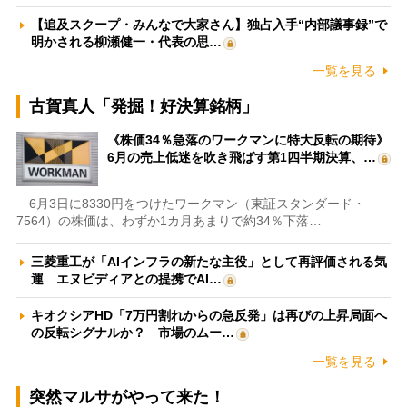
【追及スクープ・みんなで大家さん】独占入手“内部議事録”で
明かされる柳瀬健一・代表の思…
一覧を見る
古賀真人「発掘！好決算銘柄」
《株価34％急落のワークマンに特大反転の期待》
6月の売上低迷を吹き飛ばす第1四半期決算、…
6月3日に8330円をつけたワークマン（東証スタンダード・
7564）の株価は、わずか1カ月あまりで約34％下落…
三菱重工が「AIインフラの新たな主役」として再評価される気
運 エヌビディアとの提携でAI…
キオクシアHD「7万円割れからの急反発」は再びの上昇局面へ
の反転シグナルか？ 市場のムー…
一覧を見る
突然マルサがやって来た！