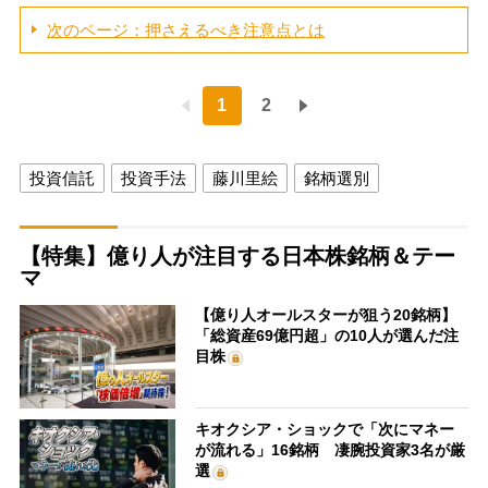
次のページ：押さえるべき注意点とは
1
2
投資信託
投資手法
藤川里絵
銘柄選別
【特集】億り人が注目する日本株銘柄＆テー
マ
【億り人オールスターが狙う20銘柄】
「総資産69億円超」の10人が選んだ注
目株
キオクシア・ショックで「次にマネー
が流れる」16銘柄 凄腕投資家3名が厳
選