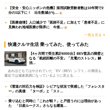
【安全・安心ニッポンの危機】採用試験受験者数は10年間で2
分の1以下に！ 出生数減がも…
【医療崩壊】人口減少で「医師不足」に加えて「患者不足」に
見舞われ地域医療が限界に 今後…
一覧を見る
快適クルマ生活 乗ってみた、使ってみた
【4ヶ月間で受注累計6000台】BEV普及の障壁と
なる「航続距離の不安」「充電のストレス」解
消…
あれほどもてはやされていた「EV（BEV）シフト」の潮流も、
最近では減速基調になっているように見える。…
《雪道の対応力を検証》シビアな状況で実感した「フォレスタ
ー」の真価 「ターボ」と「スト…
乗り込むと同時に「これが軽？」と戸惑うのには理由があっ
た 「日産ルークス」さらなる躍進…