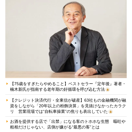
【75歳をすぎたらやめること】ベストセラー『定年後』著者・
楠木新氏が指南する老年期の好循環を呼び込む方法
【クレジット決済代行・全東信が破産】63社もの金融機関が融
資をしながら「20年以上の粉飾決算」を見抜けなかったカラク
リ 営業現場では“自転車操業”の焦りも表出していた
お酒を提供する店で「出禁」になる客のトホホな生態 嘔吐や
粗相だけじゃない、店側が嫌がる“最悪の客”とは