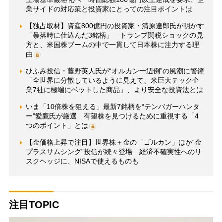
業サイドの対応策と投資家にとっての注目ポイントは
【独占取材】資産800億円の投資家・清原達郎氏が明かす
「暴落時に仕込んだ3銘柄」 トランプ関税ショックの見
方と、米国株ブームの中で一貫して日本株に注力する理
由
ひふみ投信・藤野英人氏が“オルカン一辺倒”の風潮に警鐘
「全世界に分散しているように見えて、米巨大テック企
業7社に極端にベットした商品」、より安全な投資法とは
いま「10倍株を狙える」最新7銘柄を“テンバガーハンタ
ー”愛鷹氏が厳選 有望株を見つけるために重視する「4
つのポイント」とは
【金価格上昇で注目】世界株＋金の「ゴルカン」ほか“金
プラスサムシング”投信が続々登場 経済不確実性へのリ
スクヘッジに、NISAで使えるものも
注目TOPIC