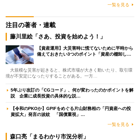
一覧を見る
注目の著者・連載
藤川里絵「さあ、投資を始めよう！」
【資産運用】大災害時に慌てないために平時から
備えておきたい3つのポイント「資産の棚卸し…
大規模な災害が起きると、株式市場が大きく動いたり、取引環
境が不安定になったりすることがある。一方…
5年ぶり改訂の「CGコード」、何が変わったのかポイントを解
説 企業に成長投資の具体的な説…
【令和のPKOか】GPIFをめぐる片山財務相の「円資産への投
資拡大」発言の波紋 「国債重視」…
一覧を見る
森口亮「まるわかり市況分析」