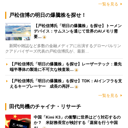
一覧を見る
戸松信博の明日の爆騰株を探せ！
【戸松信博氏「明日の爆騰株」を探せ】トーメン
デバイス：サムスンを通じて世界のAIメモリ需
要…
新聞や雑誌など多数の金融メディアに出演するグローバルリン
クアドバイザーズ代表の戸松信博氏が、最新…
【戸松信博氏「明日の爆騰株」を探せ】レーザーテック：最先
端半導体の製造に不可欠な検査装…
【戸松信博氏「明日の爆騰株」を探せ】TDK：AIインフラを支
えるキープレーヤー 成長の再評…
一覧を見る
田代尚機のチャイナ・リサーチ
中国「Kimi K3」の衝撃に世界はどう対応するの
か？ 米財務長官が検討する「蒸留を行う中国