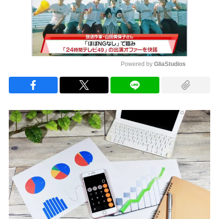
Powered by 
GliaStudios
Mute