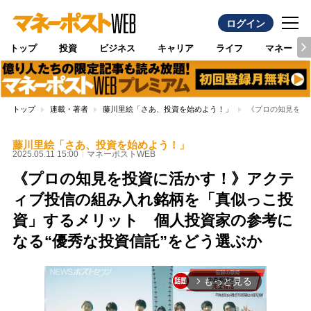
ログイン
トップ
投資
ビジネス
キャリア
ライフ
マネー
トップ
連載・著者
藤川里絵「さあ、投資を始めよう！」
《プロの知見を投
藤川里絵「さあ、投資を始めよう！」
2025.05.11 15:00
マネーポストWEB
《プロの知見を投資に活かす！》アクテ
ィブ投信の組み入れ銘柄を「真似っこ投
資」するメリット 個人投資家の参考に
なる“優秀な投資信託”をどう選ぶか
もっと見る
arrow_forward_ios