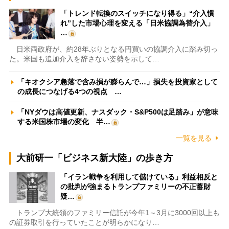
「トレンド転換のスイッチになり得る」“介入慣
れ”した市場心理を変える「日米協調為替介入」
…
日米両政府が、約28年ぶりとなる円買いの協調介入に踏み切っ
た。米国も追加介入を辞さない姿勢を示して…
「キオクシア急落で含み損が膨らんで…」損失を投資家として
の成長につなげる4つの視点 …
「NYダウは高値更新、ナスダック・S&P500は足踏み」が意味
する米国株市場の変化 半…
一覧を見る
大前研一「ビジネス新大陸」の歩き方
「イラン戦争を利用して儲けている」利益相反と
の批判が強まるトランプファミリーの不正蓄財
疑…
トランプ大統領のファミリー信託が今年1～3月に3000回以上も
の証券取引を行っていたことが明らかになり…