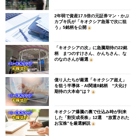
2年弱で資産17.5倍の元証券マン・かぶ
カブキ氏が「キオクシア急落で次に狙
う」5銘柄を公開
「キオクシアの次」に急騰期待の22銘
柄 まつのすけさん、かんちさん、な
のなのさんが厳選
億り人たちが厳選「キオクシア超え」
を狙う半導体・AI関連8銘柄 “大化け
期待の大本命”は？
キオクシア爆騰の裏で仕込み時が到来
した「割安成長株」12選 “放置された
お宝株”を厳選解説