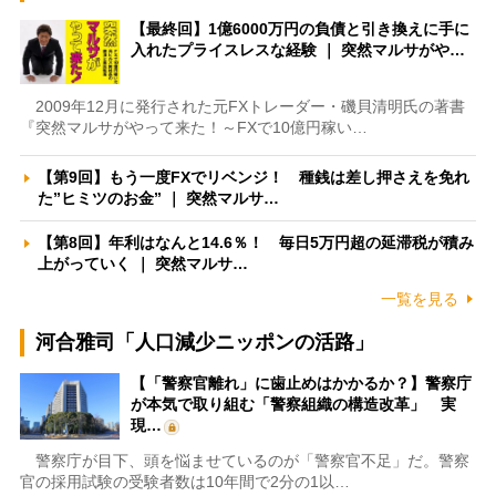
【最終回】1億6000万円の負債と引き換えに手に
入れたプライスレスな経験 ｜ 突然マルサがや…
2009年12月に発行された元FXトレーダー・磯貝清明氏の著書
『突然マルサがやって来た！～FXで10億円稼い…
【第9回】もう一度FXでリベンジ！ 種銭は差し押さえを免れ
た”ヒミツのお金” ｜ 突然マルサ…
【第8回】年利はなんと14.6％！ 毎日5万円超の延滞税が積み
上がっていく ｜ 突然マルサ…
一覧を見る
河合雅司「人口減少ニッポンの活路」
【「警察官離れ」に歯止めはかかるか？】警察庁
が本気で取り組む「警察組織の構造改革」 実
現…
警察庁が目下、頭を悩ませているのが「警察官不足」だ。警察
官の採用試験の受験者数は10年間で2分の1以…