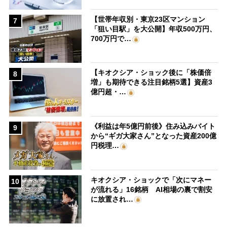
【世帯年収別・東京23区マンション
7
「狙い目駅」を大公開】年収500万円、
700万円で…
【キオクシア・ショック後に「株価倍
8
増」も期待できる注目銘柄5選】資産3
億円超・…
《利益は年5億円前後》住み込みバイト
9
から“ギガ大家さん”となった資産200億
円税理…
キオクシア・ショックで「次にマネー
10
が流れる」16銘柄 AI相場の裏で割安
に放置され…