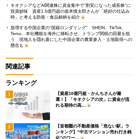
キオクシアなどAI関連株に資金集中で“割安になった成長株”に
投資妙味 資産1.5億円超の坂本慎太郎さんが「絶好の仕込み
時」と考える防衛・食品銘柄を紹介
急増する中国企業の“国籍ロンダリング” SHEIN、TikTok、
Temu…本社機能を海外に移転させ、トランプ関税の回避を狙
う 現地人を隠れ蓑にした中国企業の農業参入・土地取得への
懸念も
関連記事
ランキング
【資産10億円超・かんちさんが厳
1
選！】「キオクシアの次」に資金が流
れる期待の高…
【首都圏の不動産価格「危ない駅」ラ
2
ンキング】“中古マンション売れ行き鈍
化”のワー…