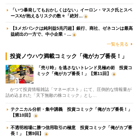
「いつ暴発してもおかしくはない」イーロン・マスク氏とスペ
ースXが抱えるリスクの数々「絶対…
【3メガバンクは純利益5兆円超】銀行、商社、ゼネコンは最高
益続出の一方で、中小企業・…
一覧を見る
投資ノウハウ満載コミック「俺がカブ番長！」
「売り時」を逃さないトレンド見極め術 投資コ
ミック「俺がカブ番長！」【第11回】
かつて投資情報雑誌「マネーポスト」にて、圧倒的な情報量が
詰め込まれた「天下無敵の株コミック」とし…
テクニカル分析・集中講義 投資コミック「俺がカブ番長！」
【第10回】
不透明相場に勝つ信用取引の極意 投資コミック「俺がカブ番
長！」【第9回】