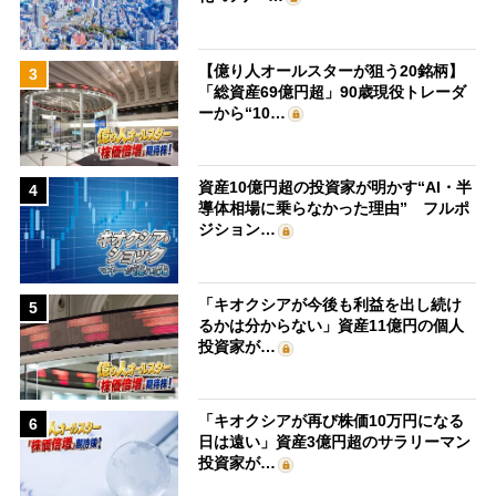
【億り人オールスターが狙う20銘柄】
3
「総資産69億円超」90歳現役トレーダ
ーから“10…
資産10億円超の投資家が明かす“AI・半
4
導体相場に乗らなかった理由” フルポ
ジション…
「キオクシアが今後も利益を出し続け
5
るかは分からない」資産11億円の個人
投資家が…
「キオクシアが再び株価10万円になる
6
日は遠い」資産3億円超のサラリーマン
投資家が…