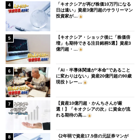
「キオクシアが再び株価10万円になる
4
日は遠い」資産3億円超のサラリーマン
投資家が…
【キオクシア・ショック後に「株価倍
5
増」も期待できる注目銘柄5選】資産3
億円超・…
「AI・半導体関連が“本命”であること
6
に変わりはない」資産20億円超の90歳
現役トレー…
【資産10億円超・かんちさんが厳
7
選！】「キオクシアの次」に資金が流
れる期待の高…
《2年弱で資産17.5倍の元証券マンが
8