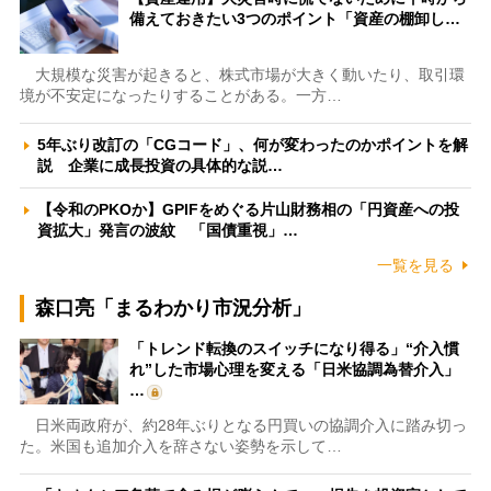
備えておきたい3つのポイント「資産の棚卸し…
大規模な災害が起きると、株式市場が大きく動いたり、取引環
境が不安定になったりすることがある。一方…
5年ぶり改訂の「CGコード」、何が変わったのかポイントを解
説 企業に成長投資の具体的な説…
【令和のPKOか】GPIFをめぐる片山財務相の「円資産への投
資拡大」発言の波紋 「国債重視」…
一覧を見る
森口亮「まるわかり市況分析」
「トレンド転換のスイッチになり得る」“介入慣
れ”した市場心理を変える「日米協調為替介入」
…
日米両政府が、約28年ぶりとなる円買いの協調介入に踏み切っ
た。米国も追加介入を辞さない姿勢を示して…