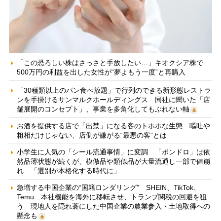
「この恐ろしい株はさっさと手放したい…」キオクシア株で
500万円の利益を出した女性が“夢よもう一度”と再購入
「30種類以上のパン食べ放題」で行列のできる新形態レストラ
ンを手掛けるサンマルクホールディングス 同社に聞いた「店
舗展開のコンセプト」、事業を多角化してもぶれない軸
お酒を提供する店で「出禁」になる客のトホホな生態 嘔吐や
粗相だけじゃない、店側が嫌がる“最悪の客”とは
小学生に人気の「シール流通事情」に変調 「ボンドロ」は依
然品薄状態が続くが、模倣品や類似品が大量流通し一部で値崩
れ 「選別が本格化する時代に」
急増する中国企業の“国籍ロンダリング” SHEIN、TikTok、
Temu…本社機能を海外に移転させ、トランプ関税の回避を狙
う 現地人を隠れ蓑にした中国企業の農業参入・土地取得への
懸念も