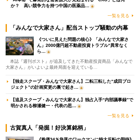
か？ 高い競争力を持つ中国の医薬品…
一覧を見る
「みんなで大家さん」配当ストップ騒動の内幕
《ついに見えた問題の核心》「みんなで大家さ
ん」2000億円超不動産投資トラブル“異常なく
ら…
本誌『週刊ポスト』が追及してきた不動産投資商品「みんなで
大家さん」がいよいよ最終局面を迎えている…
【独走スクープ・みんなで大家さん】二転三転した“成田プロ
ジェクト”の計画変更の裏で起き…
【追及スクープ・みんなで大家さん】独占入手“内部議事録”で
明かされる柳瀬健一・代表の思…
一覧を見る
古賀真人「発掘！好決算銘柄」
《株価34％急落のワークマンに特大反転の期待》