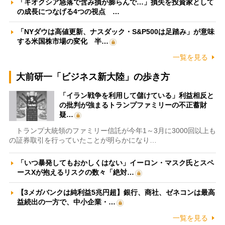
「キオクシア急落で含み損が膨らんで…」損失を投資家として
の成長につなげる4つの視点 …
「NYダウは高値更新、ナスダック・S&P500は足踏み」が意味
する米国株市場の変化 半…
一覧を見る
大前研一「ビジネス新大陸」の歩き方
「イラン戦争を利用して儲けている」利益相反と
の批判が強まるトランプファミリーの不正蓄財
疑…
トランプ大統領のファミリー信託が今年1～3月に3000回以上も
の証券取引を行っていたことが明らかになり…
「いつ暴発してもおかしくはない」イーロン・マスク氏とスペ
ースXが抱えるリスクの数々「絶対…
【3メガバンクは純利益5兆円超】銀行、商社、ゼネコンは最高
益続出の一方で、中小企業・…
一覧を見る