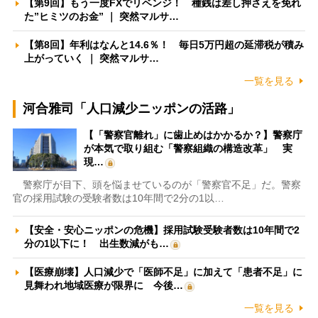
【第9回】もう一度FXでリベンジ！ 種銭は差し押さえを免れ
た”ヒミツのお金” ｜ 突然マルサ…
【第8回】年利はなんと14.6％！ 毎日5万円超の延滞税が積み
上がっていく ｜ 突然マルサ…
一覧を見る
河合雅司「人口減少ニッポンの活路」
【「警察官離れ」に歯止めはかかるか？】警察庁
が本気で取り組む「警察組織の構造改革」 実
現…
警察庁が目下、頭を悩ませているのが「警察官不足」だ。警察
官の採用試験の受験者数は10年間で2分の1以…
【安全・安心ニッポンの危機】採用試験受験者数は10年間で2
分の1以下に！ 出生数減がも…
【医療崩壊】人口減少で「医師不足」に加えて「患者不足」に
見舞われ地域医療が限界に 今後…
一覧を見る