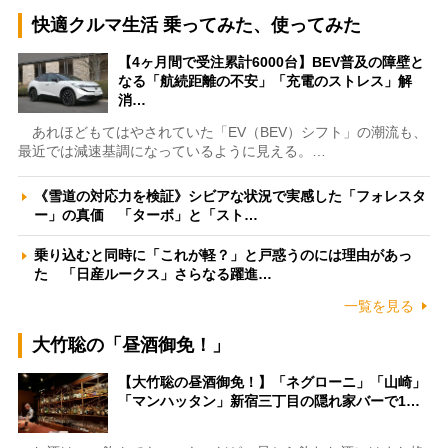
快適クルマ生活 乗ってみた、使ってみた
【4ヶ月間で受注累計6000台】BEV普及の障壁と
なる「航続距離の不安」「充電のストレス」解
消…
あれほどもてはやされていた「EV（BEV）シフト」の潮流も、
最近では減速基調になっているように見える。…
《雪道の対応力を検証》シビアな状況で実感した「フォレスタ
ー」の真価 「ターボ」と「スト…
乗り込むと同時に「これが軽？」と戸惑うのには理由があっ
た 「日産ルークス」さらなる躍進…
一覧を見る
大竹聡の「昼酒御免！」
【大竹聡の昼酒御免！】「ネグローニ」「山崎」
「マンハッタン」新宿三丁目の隠れ家バーで1…