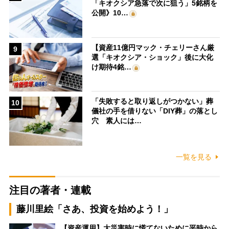
「キオクシア急落で次に狙う」5銘柄を
公開》10…
【資産11億円マック・チェリーさん厳
9
選「キオクシア・ショック」後に大化
け期待4銘…
「失敗すると取り返しがつかない」葬
10
儀社の手を借りない「DIY葬」の落とし
穴 素人には…
一覧を見る
注目の著者・連載
藤川里絵「さあ、投資を始めよう！」
【資産運用】大災害時に慌てないために平時から