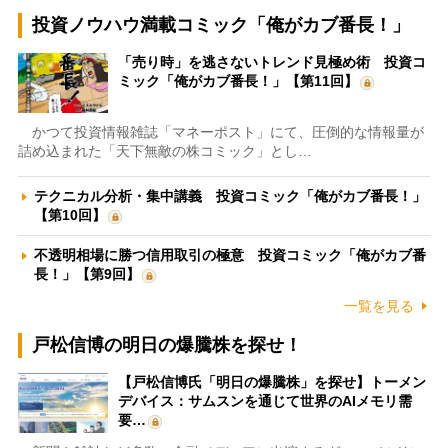
投資ノウハウ満載コミック「俺がカブ番長！」
「売り時」を逃さないトレンド見極め術 投資コ
ミック「俺がカブ番長！」【第11回】
かつて投資情報雑誌「マネーポスト」にて、圧倒的な情報量が
詰め込まれた「天下無敵の株コミック」とし…
テクニカル分析・集中講義 投資コミック「俺がカブ番長！」
【第10回】
不透明相場に勝つ信用取引の極意 投資コミック「俺がカブ番
長！」【第9回】
一覧を見る
戸松信博の明日の爆騰株を探せ！
【戸松信博氏「明日の爆騰株」を探せ】トーメン
デバイス：サムスンを通じて世界のAIメモリ需
要…