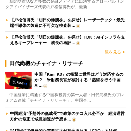
新聞や雑誌など多数の金融メディアに出演するグローバルリン
クアドバイザーズ代表の戸松信博氏が、最新…
【戸松信博氏「明日の爆騰株」を探せ】レーザーテック：最先
端半導体の製造に不可欠な検査装…
【戸松信博氏「明日の爆騰株」を探せ】TDK：AIインフラを支
えるキープレーヤー 成長の再評…
一覧を見る
田代尚機のチャイナ・リサーチ
中国「Kimi K3」の衝撃に世界はどう対応するの
か？ 米財務長官が検討する「蒸留を行う中国
AI…
中国経済に精通する中国株投資の第一人者・田代尚機氏のプレ
ミアム連載「チャイナ・リサーチ」。中国企…
中国経済“予想外の低成長”で政策のテコ入れ必至か 経済運営
方針の修正で成長加速が予想さ…
“AI革命”で爆発的な需要拡大が見込まれる「CXO」とは何