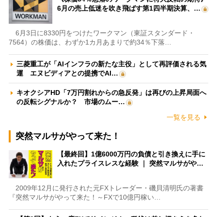
6月の売上低迷を吹き飛ばす第1四半期決算、…
6月3日に8330円をつけたワークマン（東証スタンダード・
7564）の株価は、わずか1カ月あまりで約34％下落…
三菱重工が「AIインフラの新たな主役」として再評価される気
運 エヌビディアとの提携でAI…
キオクシアHD「7万円割れからの急反発」は再びの上昇局面へ
の反転シグナルか？ 市場のムー…
一覧を見る
突然マルサがやって来た！
【最終回】1億6000万円の負債と引き換えに手に
入れたプライスレスな経験 ｜ 突然マルサがや…
2009年12月に発行された元FXトレーダー・磯貝清明氏の著書
『突然マルサがやって来た！～FXで10億円稼い…