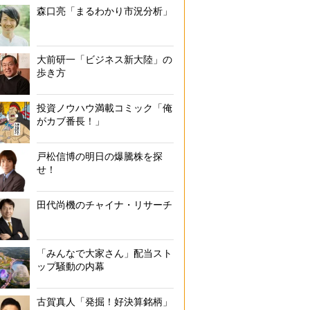
森口亮「まるわかり市況分析」
大前研一「ビジネス新大陸」の
歩き方
投資ノウハウ満載コミック「俺
がカブ番長！」
戸松信博の明日の爆騰株を探
せ！
田代尚機のチャイナ・リサーチ
「みんなで大家さん」配当スト
ップ騒動の内幕
古賀真人「発掘！好決算銘柄」