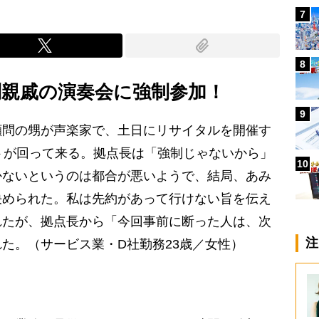
7
8
問親戚の演奏会に強制参加！
9
問の甥が声楽家で、土日にリサイタルを開催す
トが回って来る。拠点長は「強制じゃないから」
10
かないというのは都合が悪いようで、結局、あみ
決められた。私は先約があって行けない旨を伝え
れたが、拠点長から「今回事前に断った人は、次
注
た。（サービス業・D社勤務23歳／女性）