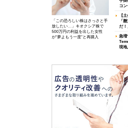
手掛
コン
【土
「この恐ろしい株はさっさと手
「懸
放したい…」キオクシア株で
だ！
500万円の利益を出した女性
急増
が“夢よもう一度”と再購入
Te
現地