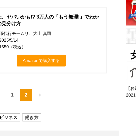
、ヤバいかも!? 3万人の「もう無理!」でわか
の見分け方
職代行モームリ、大山 真司
25/5/14
1650（税込）
Amazonで購入する
【お
1
2
202
ビジネス
働き方