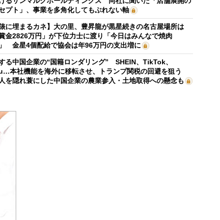
けるサンマルクホールディングス 同社に聞いた「店舗展開の
セプト」、事業を多角化してもぶれない軸
俵に埋まるカネ】大の里、豊昇龍が黒星続きの名古屋場所は
賞金2826万円」が下位力士に渡り「今日はみんなで焼肉
」 金星4個配給で協会は年96万円の支出増に
する中国企業の“国籍ロンダリング” SHEIN、TikTok、
mu…本社機能を海外に移転させ、トランプ関税の回避を狙う
人を隠れ蓑にした中国企業の農業参入・土地取得への懸念も