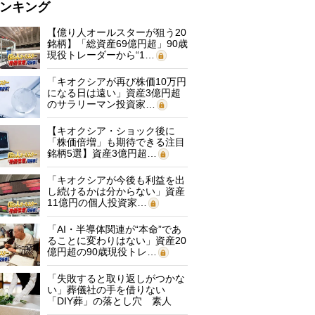
ンキング
【億り人オールスターが狙う20
銘柄】「総資産69億円超」90歳
現役トレーダーから“1…
「キオクシアが再び株価10万円
になる日は遠い」資産3億円超
のサラリーマン投資家…
【キオクシア・ショック後に
「株価倍増」も期待できる注目
銘柄5選】資産3億円超…
「キオクシアが今後も利益を出
し続けるかは分からない」資産
11億円の個人投資家…
「AI・半導体関連が“本命”であ
ることに変わりはない」資産20
億円超の90歳現役トレ…
「失敗すると取り返しがつかな
い」葬儀社の手を借りない
「DIY葬」の落とし穴 素人
に…