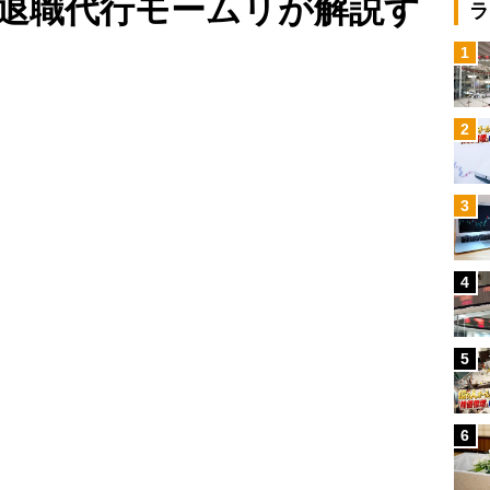
退職代行モームリが解説す
ラ
1
Loaded
:
100.00%
/
2
3
4
5
6