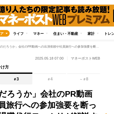
ア
ライフ
マネー
住まい・不動産
家計
トレ
「これは業務なのだろうか」会社のPR動画への出演依頼や社員旅行への参加強要を断ってもよいのか？ 退職代行モームリが解説する法的な問題点
2025.05.18 07:00
マネーポストWEB
分け方
3
4
8
＃
＃
～
＃
だろうか」会社のPR動画
員旅行への参加強要を断っ