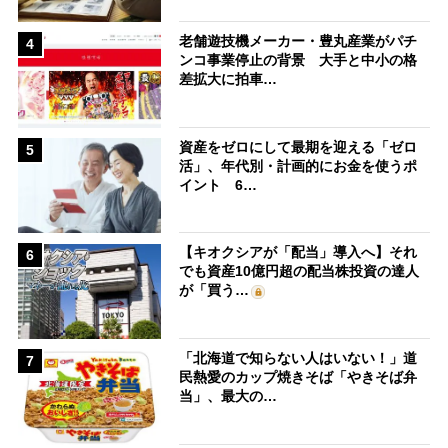
老舗遊技機メーカー・豊丸産業がパチ
4
ンコ事業停止の背景 大手と中小の格
差拡大に拍車…
資産をゼロにして最期を迎える「ゼロ
5
活」、年代別・計画的にお金を使うポ
イント 6…
【キオクシアが「配当」導入へ】それ
6
でも資産10億円超の配当株投資の達人
が「買う…
「北海道で知らない人はいない！」道
7
民熱愛のカップ焼きそば「やきそば弁
当」、最大の…