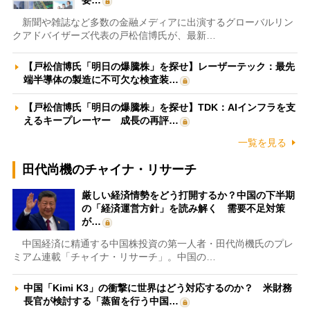
要…
新聞や雑誌など多数の金融メディアに出演するグローバルリン
クアドバイザーズ代表の戸松信博氏が、最新…
【戸松信博氏「明日の爆騰株」を探せ】レーザーテック：最先
端半導体の製造に不可欠な検査装…
【戸松信博氏「明日の爆騰株」を探せ】TDK：AIインフラを支
えるキープレーヤー 成長の再評…
一覧を見る
田代尚機のチャイナ・リサーチ
厳しい経済情勢をどう打開するか？中国の下半期
の「経済運営方針」を読み解く 需要不足対策
が…
中国経済に精通する中国株投資の第一人者・田代尚機氏のプレ
ミアム連載「チャイナ・リサーチ」。中国の…
中国「Kimi K3」の衝撃に世界はどう対応するのか？ 米財務
長官が検討する「蒸留を行う中国…