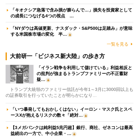
「キオクシア急落で含み損が膨らんで…」損失を投資家として
の成長につなげる4つの視点 …
「NYダウは高値更新、ナスダック・S&P500は足踏み」が意味
する米国株市場の変化 半…
一覧を見る
大前研一「ビジネス新大陸」の歩き方
「イラン戦争を利用して儲けている」利益相反と
の批判が強まるトランプファミリーの不正蓄財
疑…
トランプ大統領のファミリー信託が今年1～3月に3000回以上も
の証券取引を行っていたことが明らかになり…
「いつ暴発してもおかしくはない」イーロン・マスク氏とスペ
ースXが抱えるリスクの数々「絶対…
【3メガバンクは純利益5兆円超】銀行、商社、ゼネコンは最高
益続出の一方で、中小企業・…