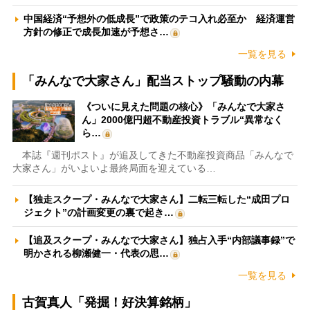
中国経済“予想外の低成長”で政策のテコ入れ必至か 経済運営
方針の修正で成長加速が予想さ…
一覧を見る
「みんなで大家さん」配当ストップ騒動の内幕
《ついに見えた問題の核心》「みんなで大家さ
ん」2000億円超不動産投資トラブル“異常なく
ら…
本誌『週刊ポスト』が追及してきた不動産投資商品「みんなで
大家さん」がいよいよ最終局面を迎えている…
【独走スクープ・みんなで大家さん】二転三転した“成田プロ
ジェクト”の計画変更の裏で起き…
【追及スクープ・みんなで大家さん】独占入手“内部議事録”で
明かされる柳瀬健一・代表の思…
一覧を見る
古賀真人「発掘！好決算銘柄」