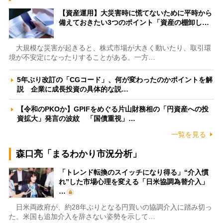
【資産運用】大災害時に慌てないために平時から
備えておきたい3つのポイント「資産の棚卸し…
大規模な災害が起きると、株式市場が大きく動いたり、取引環
境が不安定になったりすることがある。一方…
5年ぶり改訂の「CGコード」、何が変わったのかポイントを解
説 企業に成長投資の具体的な説…
【令和のPKOか】GPIFをめぐる片山財務相の「円資産への投
資拡大」発言の波紋 「国債重視」…
一覧を見る
森口亮「まるわかり市況分析」
「トレンド転換のスイッチになり得る」“介入慣
れ”した市場心理を変える「日米協調為替介入」
…
日米両政府が、約28年ぶりとなる円買いの協調介入に踏み切っ
た。米国も追加介入を辞さない姿勢を示して…