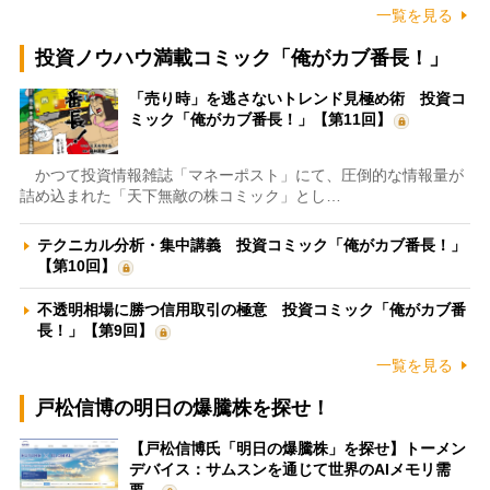
一覧を見る
投資ノウハウ満載コミック「俺がカブ番長！」
「売り時」を逃さないトレンド見極め術 投資コ
ミック「俺がカブ番長！」【第11回】
かつて投資情報雑誌「マネーポスト」にて、圧倒的な情報量が
詰め込まれた「天下無敵の株コミック」とし…
テクニカル分析・集中講義 投資コミック「俺がカブ番長！」
【第10回】
不透明相場に勝つ信用取引の極意 投資コミック「俺がカブ番
長！」【第9回】
一覧を見る
戸松信博の明日の爆騰株を探せ！
【戸松信博氏「明日の爆騰株」を探せ】トーメン
デバイス：サムスンを通じて世界のAIメモリ需