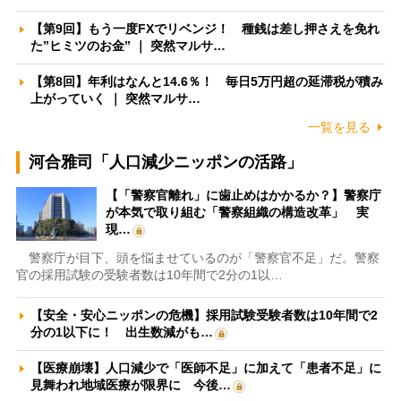
【第9回】もう一度FXでリベンジ！ 種銭は差し押さえを免れ
た”ヒミツのお金” ｜ 突然マルサ…
【第8回】年利はなんと14.6％！ 毎日5万円超の延滞税が積み
上がっていく ｜ 突然マルサ…
一覧を見る
河合雅司「人口減少ニッポンの活路」
【「警察官離れ」に歯止めはかかるか？】警察庁
が本気で取り組む「警察組織の構造改革」 実
現…
警察庁が目下、頭を悩ませているのが「警察官不足」だ。警察
官の採用試験の受験者数は10年間で2分の1以…
【安全・安心ニッポンの危機】採用試験受験者数は10年間で2
分の1以下に！ 出生数減がも…
【医療崩壊】人口減少で「医師不足」に加えて「患者不足」に
見舞われ地域医療が限界に 今後…