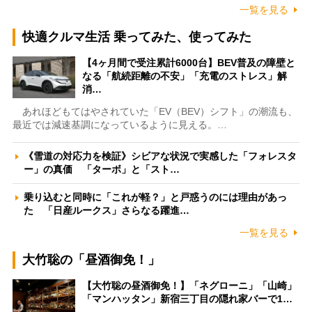
一覧を見る
快適クルマ生活 乗ってみた、使ってみた
【4ヶ月間で受注累計6000台】BEV普及の障壁と
なる「航続距離の不安」「充電のストレス」解
消…
あれほどもてはやされていた「EV（BEV）シフト」の潮流も、
最近では減速基調になっているように見える。…
《雪道の対応力を検証》シビアな状況で実感した「フォレスタ
ー」の真価 「ターボ」と「スト…
乗り込むと同時に「これが軽？」と戸惑うのには理由があっ
た 「日産ルークス」さらなる躍進…
一覧を見る
大竹聡の「昼酒御免！」
【大竹聡の昼酒御免！】「ネグローニ」「山崎」
「マンハッタン」新宿三丁目の隠れ家バーで1…