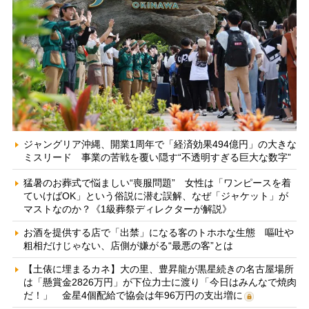
ジャングリア沖縄、開業1周年で「経済効果494億円」の大きな
ミスリード 事業の苦戦を覆い隠す“不透明すぎる巨大な数字”
猛暑のお葬式で悩ましい“喪服問題” 女性は「ワンピースを着
ていけばOK」という俗説に潜む誤解、なぜ「ジャケット」が
マストなのか？《1級葬祭ディレクターが解説》
お酒を提供する店で「出禁」になる客のトホホな生態 嘔吐や
粗相だけじゃない、店側が嫌がる“最悪の客”とは
【土俵に埋まるカネ】大の里、豊昇龍が黒星続きの名古屋場所
は「懸賞金2826万円」が下位力士に渡り「今日はみんなで焼肉
だ！」 金星4個配給で協会は年96万円の支出増に