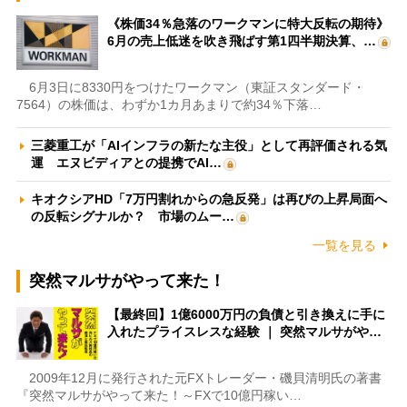
《株価34％急落のワークマンに特大反転の期待》
6月の売上低迷を吹き飛ばす第1四半期決算、…
6月3日に8330円をつけたワークマン（東証スタンダード・
7564）の株価は、わずか1カ月あまりで約34％下落…
三菱重工が「AIインフラの新たな主役」として再評価される気
運 エヌビディアとの提携でAI…
キオクシアHD「7万円割れからの急反発」は再びの上昇局面へ
の反転シグナルか？ 市場のムー…
一覧を見る
突然マルサがやって来た！
【最終回】1億6000万円の負債と引き換えに手に
入れたプライスレスな経験 ｜ 突然マルサがや…
2009年12月に発行された元FXトレーダー・磯貝清明氏の著書
『突然マルサがやって来た！～FXで10億円稼い…