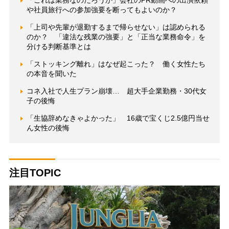
「これは業務なのだろうか」会社のPR動画への出演依頼
や社員旅行への参加強要を断ってもよいのか？
「上司や先輩が退勤するまで帰らせない」は認められる
のか？ 「違法な残業の強要」と「正当な業務命令」を
分ける判断基準とは
「ストッキング離れ」はなぜ起こった？ 働く女性たち
の本音を聞いた
コネ入社で人生プラン崩壊… 超大手企業勤務・30代女
子の後悔
「生協辞めなきゃよかった」 16歳で宝くじ2.5億円当せ
ん女性の後悔
注目TOPIC