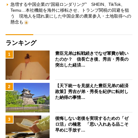
急増する中国企業の“国籍ロンダリング” SHEIN、TikTok、
Temu…本社機能を海外に移転させ、トランプ関税の回避を狙
う 現地人を隠れ蓑にした中国企業の農業参入・土地取得への
懸念も
ランキング
豊臣兄弟は転戦続きでなぜ軍費が続い
1
たのか？ 信長亡き後、秀吉・秀長の
突出した経済…
【天下統一を見据えた豊臣兄弟の経済
2
政策】秀吉が弟・秀長を紀伊に転封し
た納得の事情…
後悔しない老後を実現するための「ゼ
3
ロ活」の極意 「思い入れある品こそ
早めに手放す…