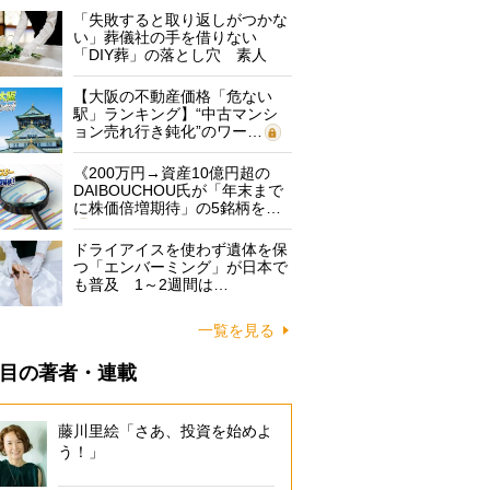
「失敗すると取り返しがつかな
い」葬儀社の手を借りない
「DIY葬」の落とし穴 素人
に…
【大阪の不動産価格「危ない
駅」ランキング】“中古マンシ
ョン売れ行き鈍化”のワー…
《200万円→資産10億円超の
DAIBOUCHOU氏が「年末まで
に株価倍増期待」の5銘柄を…
ドライアイスを使わず遺体を保
つ「エンバーミング」が日本で
も普及 1～2週間は…
一覧を見る
目の著者・連載
藤川里絵「さあ、投資を始めよ
う！」