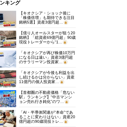
ンキング
【キオクシア・ショック後に
「株価倍増」も期待できる注目
銘柄5選】資産3億円超…
【億り人オールスターが狙う20
銘柄】「総資産69億円超」90歳
現役トレーダーから“1…
「キオクシアが再び株価10万円
になる日は遠い」資産3億円超
のサラリーマン投資家…
「キオクシアが今後も利益を出
し続けるかは分からない」資産
11億円の個人投資家…
【首都圏の不動産価格「危ない
駅」ランキング】“中古マンシ
ョン売れ行き鈍化”のワ…
「AI・半導体関連が“本命”であ
ることに変わりはない」資産20
億円超の90歳現役トレ…