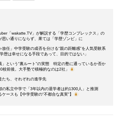
ber「wakatte.TV」が解説する「学歴コンプレックス」の
が思い通りにならず、果ては「学歴ゾンビ」に
ゃ放任」中学受験の成否を分ける“親の距離感”を人気受験系
が解説 「学歴は幸せになる手段であって、目的ではない」
薦」という“裏ルート”の実態 特定の塾に通っているか否か
0校前後。大手塾で積極的なのは2社」
徒たち、それぞれの進学先
都の私立中学で「3年以内の退学者は約1300人」と推測
ケースも【中学受験の“不都合な真実”】