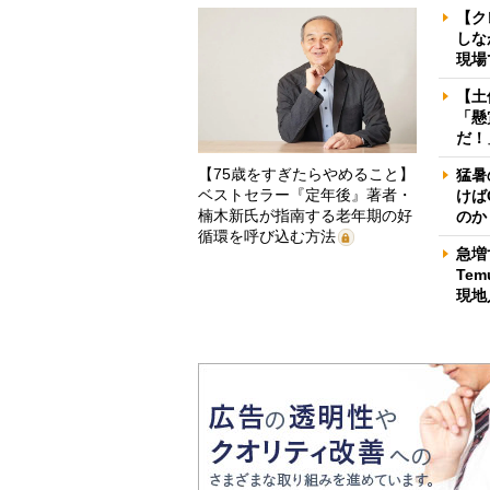
【ク
しな
現場
【土
「懸
だ！
【75歳をすぎたらやめること】
猛暑
ベストセラー『定年後』著者・
けば
楠木新氏が指南する老年期の好
のか
循環を呼び込む方法
急増
Te
現地