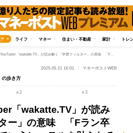
ア
ライフ
マネー
住まい・不動産
家計
トレ
人気受験系YouTuber「wakatte.TV」が読み解く「学歴フィルター」の意味 「Fラン卒＝勉強できないっていうレッテルを貼られるぐらいなら、いっそ高卒の方がいい」
2025.05.21 16:01
マネーポストWEB
会」の歩き方
2
3
＃
＃
er「wakatte.TV」が読み
ター」の意味 「Fラン卒