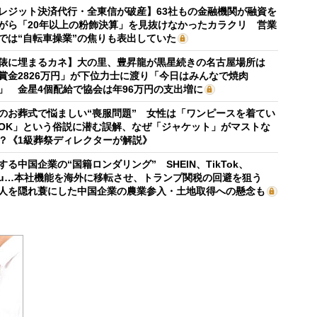
レジット決済代行・全東信が破産】63社もの金融機関が融資を
がら「20年以上の粉飾決算」を見抜けなかったカラクリ 営業
では“自転車操業”の焦りも表出していた
俵に埋まるカネ】大の里、豊昇龍が黒星続きの名古屋場所は
賞金2826万円」が下位力士に渡り「今日はみんなで焼肉
」 金星4個配給で協会は年96万円の支出増に
のお葬式で悩ましい“喪服問題” 女性は「ワンピースを着てい
OK」という俗説に潜む誤解、なぜ「ジャケット」がマストな
？《1級葬祭ディレクターが解説》
する中国企業の“国籍ロンダリング” SHEIN、TikTok、
mu…本社機能を海外に移転させ、トランプ関税の回避を狙う
人を隠れ蓑にした中国企業の農業参入・土地取得への懸念も