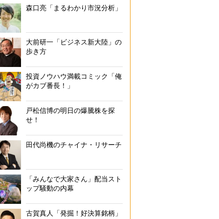
森口亮「まるわかり市況分析」
大前研一「ビジネス新大陸」の
歩き方
投資ノウハウ満載コミック「俺
がカブ番長！」
戸松信博の明日の爆騰株を探
せ！
田代尚機のチャイナ・リサーチ
「みんなで大家さん」配当スト
ップ騒動の内幕
古賀真人「発掘！好決算銘柄」