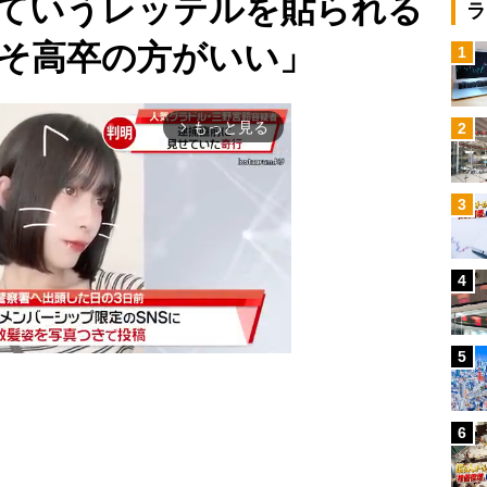
ていうレッテルを貼られる
ラ
そ高卒の方がいい」
1
もっと見る
2
arrow_forward_ios
3
4
5
6
Mute