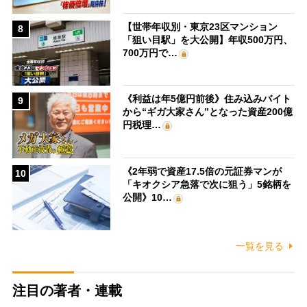
【世帯年収別・東京23区マンション
8
「狙い目駅」を大公開】年収500万円、
700万円で…
《利益は年5億円前後》住み込みバイト
9
から“ギガ大家さん”となった資産200億
円税理…
《2年弱で資産17.5倍の元証券マンが
10
「キオクシア急落で次に狙う」5銘柄を
公開》10…
一覧を見る
注目の著者・連載