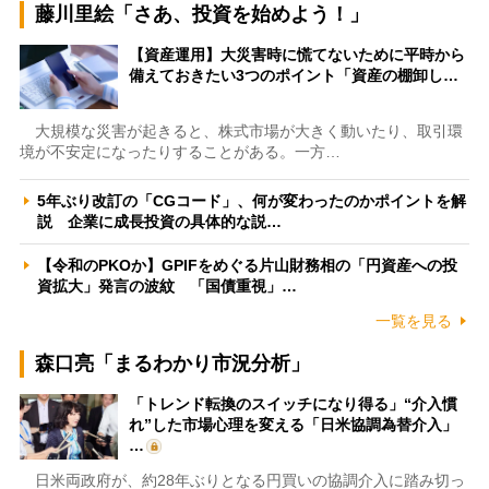
藤川里絵「さあ、投資を始めよう！」
【資産運用】大災害時に慌てないために平時から
備えておきたい3つのポイント「資産の棚卸し…
大規模な災害が起きると、株式市場が大きく動いたり、取引環
境が不安定になったりすることがある。一方…
5年ぶり改訂の「CGコード」、何が変わったのかポイントを解
説 企業に成長投資の具体的な説…
【令和のPKOか】GPIFをめぐる片山財務相の「円資産への投
資拡大」発言の波紋 「国債重視」…
一覧を見る
森口亮「まるわかり市況分析」
「トレンド転換のスイッチになり得る」“介入慣
れ”した市場心理を変える「日米協調為替介入」
…
日米両政府が、約28年ぶりとなる円買いの協調介入に踏み切っ