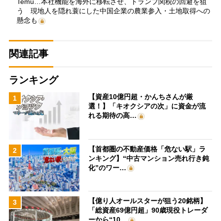
Temu…本社機能を海外に移転させ、トランプ関税の回避を狙
う 現地人を隠れ蓑にした中国企業の農業参入・土地取得への
懸念も
関連記事
ランキング
【資産10億円超・かんちさんが厳
1
選！】「キオクシアの次」に資金が流
れる期待の高…
【首都圏の不動産価格「危ない駅」ラ
2
ンキング】“中古マンション売れ行き鈍
化”のワー…
【億り人オールスターが狙う20銘柄】
3
「総資産69億円超」90歳現役トレーダ
ーから“10…