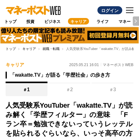
ログイン
トップ
投資
ビジネス
キャリア
ライフ
マネー
トップ
キャリア
就職・転職
人気受験系YouTuber「wakatte.T
キャリア
2025.05.21 16:01
マネーポストWEB
「wakatte.TV」が語る「学歴社会」の歩き方
1
2
3
＃
＃
＃
人気受験系YouTuber「wakatte.TV」が読
み解く「学歴フィルター」の意味 「F
ラン卒＝勉強できないっていうレッテル
を貼られるぐらいなら、いっそ高卒の方