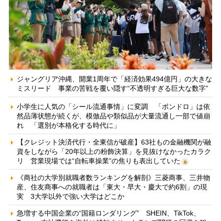
ジャングリア沖縄、開業1周年で「経済効果494億円」の大きな
ミスリード 事業の苦戦を覆い隠す“不透明すぎる巨大な数字”
小学生に人気の「シール流通事情」に変調 「ボンドロ」は依
然品薄状態が続くが、模倣品や類似品が大量流通し一部で値崩
れ 「選別が本格化する時代に」
【クレジット決済代行・全東信が破産】63社もの金融機関が融
資をしながら「20年以上の粉飾決算」を見抜けなかったカラク
リ 営業現場では“自転車操業”の焦りも表出していた
《商社の大学別就職者数ランキングを解剖》三菱商事、三井物
産、住友商事への就職者は「東大・早大・慶大で約6割」の現
実 3大学以外で強い大学はどこか
急増する中国企業の“国籍ロンダリング” SHEIN、TikTok、