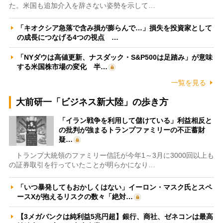
た。米国も追加介入を辞さない姿勢を示して…
「キオクシア急落で含み損が膨らんで…」損失を投資家として
の成長につなげる4つの視点 …
「NYダウは高値更新、ナスダック・S&P500は足踏み」が意味
する米国株市場の変化 半…
一覧を見る
大前研一「ビジネス新大陸」の歩き方
「イラン戦争を利用して儲けている」利益相反と
の批判が強まるトランプファミリーの不正蓄財
疑…
トランプ大統領のファミリー信託が今年1～3月に3000回以上も
の証券取引を行っていたことが明らかになり…
「いつ暴発してもおかしくはない」イーロン・マスク氏とスペ
ースXが抱えるリスクの数々「絶対…
【3メガバンクは純利益5兆円超】銀行、商社、ゼネコンは最高