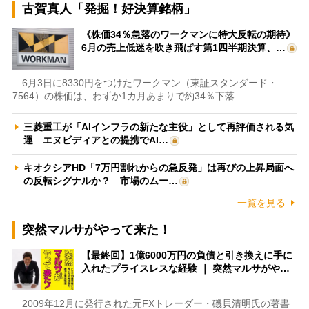
古賀真人「発掘！好決算銘柄」
《株価34％急落のワークマンに特大反転の期待》
6月の売上低迷を吹き飛ばす第1四半期決算、…
6月3日に8330円をつけたワークマン（東証スタンダード・
7564）の株価は、わずか1カ月あまりで約34％下落…
三菱重工が「AIインフラの新たな主役」として再評価される気
運 エヌビディアとの提携でAI…
キオクシアHD「7万円割れからの急反発」は再びの上昇局面へ
の反転シグナルか？ 市場のムー…
一覧を見る
突然マルサがやって来た！
【最終回】1億6000万円の負債と引き換えに手に
入れたプライスレスな経験 ｜ 突然マルサがや…
2009年12月に発行された元FXトレーダー・磯貝清明氏の著書