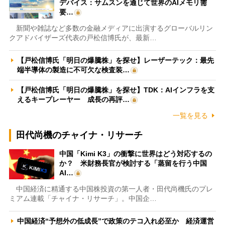
デバイス：サムスンを通じて世界のAIメモリ需
要…
新聞や雑誌など多数の金融メディアに出演するグローバルリン
クアドバイザーズ代表の戸松信博氏が、最新…
【戸松信博氏「明日の爆騰株」を探せ】レーザーテック：最先
端半導体の製造に不可欠な検査装…
【戸松信博氏「明日の爆騰株」を探せ】TDK：AIインフラを支
えるキープレーヤー 成長の再評…
一覧を見る
田代尚機のチャイナ・リサーチ
中国「Kimi K3」の衝撃に世界はどう対応するの
か？ 米財務長官が検討する「蒸留を行う中国
AI…
中国経済に精通する中国株投資の第一人者・田代尚機氏のプレ
ミアム連載「チャイナ・リサーチ」。中国企…
中国経済“予想外の低成長”で政策のテコ入れ必至か 経済運営