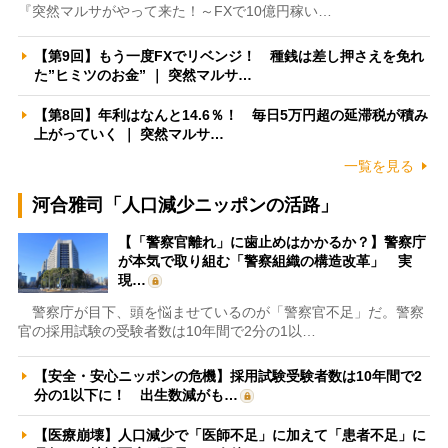
『突然マルサがやって来た！～FXで10億円稼い…
【第9回】もう一度FXでリベンジ！ 種銭は差し押さえを免れ
た”ヒミツのお金” ｜ 突然マルサ…
【第8回】年利はなんと14.6％！ 毎日5万円超の延滞税が積み
上がっていく ｜ 突然マルサ…
一覧を見る
河合雅司「人口減少ニッポンの活路」
【「警察官離れ」に歯止めはかかるか？】警察庁
が本気で取り組む「警察組織の構造改革」 実
現…
警察庁が目下、頭を悩ませているのが「警察官不足」だ。警察
官の採用試験の受験者数は10年間で2分の1以…
【安全・安心ニッポンの危機】採用試験受験者数は10年間で2
分の1以下に！ 出生数減がも…
【医療崩壊】人口減少で「医師不足」に加えて「患者不足」に