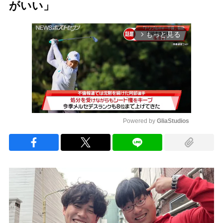
がいい」
もっと見る
arrow_forward_ios
Powered by 
GliaStudios
Mute