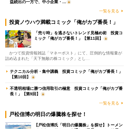
益続出の一方で、中小企業・…
一覧を見る
投資ノウハウ満載コミック「俺がカブ番長！」
「売り時」を逃さないトレンド見極め術 投資コ
ミック「俺がカブ番長！」【第11回】
かつて投資情報雑誌「マネーポスト」にて、圧倒的な情報量が
詰め込まれた「天下無敵の株コミック」とし…
テクニカル分析・集中講義 投資コミック「俺がカブ番長！」
【第10回】
不透明相場に勝つ信用取引の極意 投資コミック「俺がカブ番
長！」【第9回】
一覧を見る
戸松信博の明日の爆騰株を探せ！
【戸松信博氏「明日の爆騰株」を探せ】トーメン