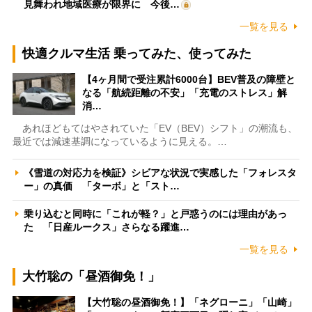
見舞われ地域医療が限界に 今後…
一覧を見る
快適クルマ生活 乗ってみた、使ってみた
【4ヶ月間で受注累計6000台】BEV普及の障壁と
なる「航続距離の不安」「充電のストレス」解
消…
あれほどもてはやされていた「EV（BEV）シフト」の潮流も、
最近では減速基調になっているように見える。…
《雪道の対応力を検証》シビアな状況で実感した「フォレスタ
ー」の真価 「ターボ」と「スト…
乗り込むと同時に「これが軽？」と戸惑うのには理由があっ
た 「日産ルークス」さらなる躍進…
一覧を見る
大竹聡の「昼酒御免！」
【大竹聡の昼酒御免！】「ネグローニ」「山崎」