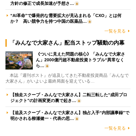
方針の修正で成長加速が予想さ…
“AI革命”で爆発的な需要拡大が見込まれる「CXO」とは何
か？ 高い競争力を持つ中国の医薬品…
一覧を見る
「みんなで大家さん」配当ストップ騒動の内幕
《ついに見えた問題の核心》「みんなで大家さ
ん」2000億円超不動産投資トラブル“異常なく
ら…
本誌『週刊ポスト』が追及してきた不動産投資商品「みんなで
大家さん」がいよいよ最終局面を迎えている…
【独走スクープ・みんなで大家さん】二転三転した“成田プロ
ジェクト”の計画変更の裏で起き…
【追及スクープ・みんなで大家さん】独占入手“内部議事録”で
明かされる柳瀬健一・代表の思…
一覧を見る