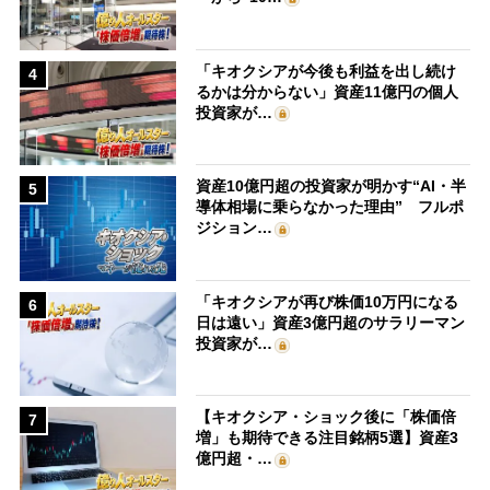
「キオクシアが今後も利益を出し続け
4
るかは分からない」資産11億円の個人
投資家が…
資産10億円超の投資家が明かす“AI・半
5
導体相場に乗らなかった理由” フルポ
ジション…
「キオクシアが再び株価10万円になる
6
日は遠い」資産3億円超のサラリーマン
投資家が…
【キオクシア・ショック後に「株価倍
7
増」も期待できる注目銘柄5選】資産3
億円超・…