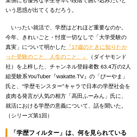
業側にも優秀な学生を早い段階で囲い込みたいと
いう思惑が出てくるだろう。
いったい就活で、学歴はどれほど重要なのか。
今年、きれいごと・忖度一切なしで「大学受験の
真実」について明かした
『17歳のときに知りたか
った受験のこと、人生のこと。』
（ダイヤモンド
社）を上梓した、チャンネル登録者数 63.4万の2人
組受験系YouTuber『wakatte.TV』の「びーやま」
氏と、“学歴モンスター”キャラで日本の学歴社会を
皮肉る発言が人気の相方「高田ふーみん」氏に、
就活における学歴の意義について、話を聞いた。
（シリーズ第1回）
「学歴フィルター」は、何を見られている