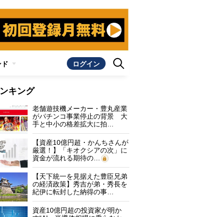
ンド
ログイン
ンキング
老舗遊技機メーカー・豊丸産業
がパチンコ事業停止の背景 大
手と中小の格差拡大に拍…
【資産10億円超・かんちさんが
厳選！】「キオクシアの次」に
資金が流れる期待の…
【天下統一を見据えた豊臣兄弟
の経済政策】秀吉が弟・秀長を
紀伊に転封した納得の事…
資産10億円超の投資家が明か