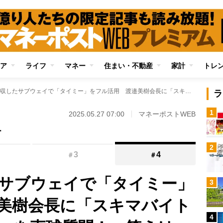
ア
ライフ
マネー
住まい・不動産
家計
トレ
ワタミが買収したサブウェイで「タイミー」をフル活用 渡邉美樹会長に「スキマバイトで質を保てるのか」を直球質問！ 答えは「衛生教育、調理の研修しっかりする」と強調
ラ
1
2025.05.27 07:00
マネーポストWEB
ー
2
3
4
＃
＃
サブウェイで「タイミー」
3
美樹会長に「スキマバイト
4