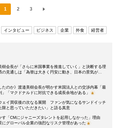
1
2
3
インタビュー
ビジネス
企業
外食
経営者
美樹会長が「さらに米国事業を推進していく」と決断する理
済の見通しは「為替は大きく円安に動き、日本の景気が…
したのか》渡邉美樹会長が明かす米国法人との交渉内幕「最
判」「マクドナルドに対抗できる成長余地がある」
ウェイ買収後の次なる展開 ファンが気になるサンドイッチ
上限と思っていただきたい」と語る真意
かす「CMにジャニーズタレントを起用しなかった」理由
景にグローバル企業の強烈なリスク管理があった