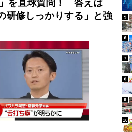
」を直球質問！ 答えは
の研修しっかりする」と強
5
6
7
8
9
10