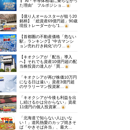
す“AI・半導体相場に乗らなかっ
た理由” フルポジショ…
【億り人オールスターが狙う20
銘柄】「総資産69億円超」90歳
現役トレーダーから“1…
【首都圏の不動産価格「危ない
駅」ランキング】“中古マンシ
ョン売れ行き鈍化”のワ…
【キオクシアが「配当」導入
へ】それでも資産10億円超の配
当株投資の達人が「買…
「キオクシアが再び株価10万円
になる日は遠い」資産3億円超
のサラリーマン投資家…
「キオクシアが今後も利益を出
し続けるかは分からない」資産
11億円の個人投資家…
「北海道で知らない人はいな
い！」道民熱愛のカップ焼きそ
ば「やきそば弁当」、最大…