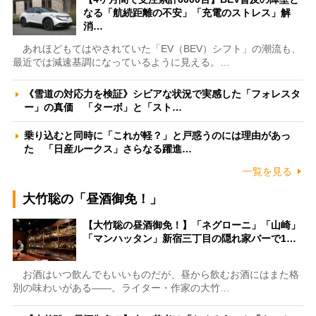
なる「航続距離の不安」「充電のストレス」解
消…
あれほどもてはやされていた「EV（BEV）シフト」の潮流も、
最近では減速基調になっているように見える。…
《雪道の対応力を検証》シビアな状況で実感した「フォレスタ
ー」の真価 「ターボ」と「スト…
乗り込むと同時に「これが軽？」と戸惑うのには理由があっ
た 「日産ルークス」さらなる躍進…
一覧を見る
大竹聡の「昼酒御免！」
【大竹聡の昼酒御免！】「ネグローニ」「山崎」
「マンハッタン」新宿三丁目の隠れ家バーで1…
お酒はいつ飲んでもいいものだが、昼から飲むお酒にはまた格
別の味わいがある――。ライター・作家の大竹…