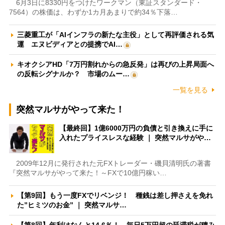
6月3日に8330円をつけたワークマン（東証スタンダード・
7564）の株価は、わずか1カ月あまりで約34％下落…
三菱重工が「AIインフラの新たな主役」として再評価される気
運 エヌビディアとの提携でAI…
キオクシアHD「7万円割れからの急反発」は再びの上昇局面へ
の反転シグナルか？ 市場のムー…
一覧を見る
突然マルサがやって来た！
【最終回】1億6000万円の負債と引き換えに手に
入れたプライスレスな経験 ｜ 突然マルサがや…
2009年12月に発行された元FXトレーダー・磯貝清明氏の著書
『突然マルサがやって来た！～FXで10億円稼い…
【第9回】もう一度FXでリベンジ！ 種銭は差し押さえを免れ
た”ヒミツのお金” ｜ 突然マルサ…
【第8回】年利はなんと14.6％！ 毎日5万円超の延滞税が積み