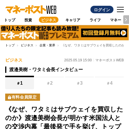
ログイン
トップ
投資
ビジネス
キャリア
ライフ
マネー
トップ
ビジネス
企業・業界
《なぜ、ワタミはサブウェイを買収したのか》
ビジネス
2025.05.19 15:00
マネーポストWEB
渡邉美樹・ワタミ会長インタビュー
1
2
3
4
＃
＃
＃
＃
有料会員限定
《なぜ、ワタミはサブウェイを買収した
のか》渡邉美樹会長が明かす米国法人と
の交渉内幕「最後発で手を挙げ、トップ