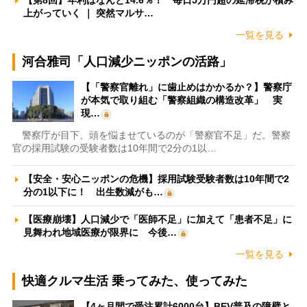
上がっていく ｜ 突然マルサ…
一覧を見る
河合雅司「人口減少ニッポンの活路」
【「警察官離れ」に歯止めはかかるか？】警察庁
が本気で取り組む「警察組織の構造改革」 実
現…
警察庁が目下、頭を悩ませているのが「警察官不足」だ。警察
官の採用試験の受験者数は10年間で2分の1以…
【安全・安心ニッポンの危機】採用試験受験者数は10年間で2
分の1以下に！ 出生数減がも…
【医療崩壊】人口減少で「医師不足」に加えて「患者不足」に
見舞われ地域医療が限界に 今後…
一覧を見る
快適クルマ生活 乗ってみた、使ってみた
【4ヶ月間で受注累計6000台】BEV普及の障壁と