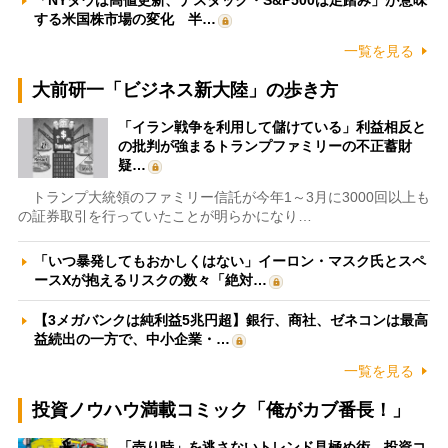
する米国株市場の変化 半…
一覧を見る
大前研一「ビジネス新大陸」の歩き方
「イラン戦争を利用して儲けている」利益相反と
の批判が強まるトランプファミリーの不正蓄財
疑…
トランプ大統領のファミリー信託が今年1～3月に3000回以上も
の証券取引を行っていたことが明らかになり…
「いつ暴発してもおかしくはない」イーロン・マスク氏とスペ
ースXが抱えるリスクの数々「絶対…
【3メガバンクは純利益5兆円超】銀行、商社、ゼネコンは最高
益続出の一方で、中小企業・…
一覧を見る
投資ノウハウ満載コミック「俺がカブ番長！」
「売り時」を逃さないトレンド見極め術 投資コ