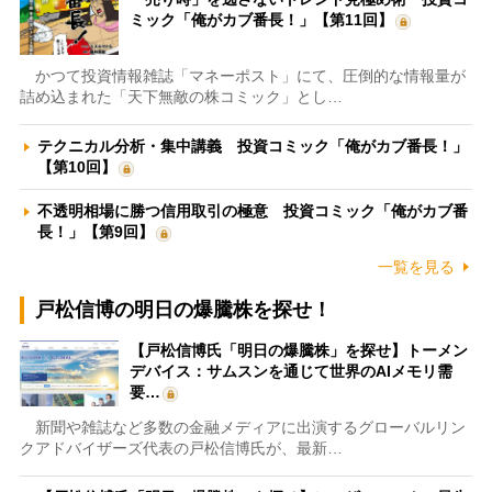
ミック「俺がカブ番長！」【第11回】
かつて投資情報雑誌「マネーポスト」にて、圧倒的な情報量が
詰め込まれた「天下無敵の株コミック」とし…
テクニカル分析・集中講義 投資コミック「俺がカブ番長！」
【第10回】
不透明相場に勝つ信用取引の極意 投資コミック「俺がカブ番
長！」【第9回】
一覧を見る
戸松信博の明日の爆騰株を探せ！
【戸松信博氏「明日の爆騰株」を探せ】トーメン
デバイス：サムスンを通じて世界のAIメモリ需
要…
新聞や雑誌など多数の金融メディアに出演するグローバルリン
クアドバイザーズ代表の戸松信博氏が、最新…