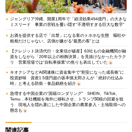
ジャングリア沖縄、開業1周年で「経済効果494億円」の大きな
ミスリード 事業の苦戦を覆い隠す“不透明すぎる巨大な数字”
お酒を提供する店で「出禁」になる客のトホホな生態 嘔吐や
粗相だけじゃない、店側が嫌がる“最悪の客”とは
【クレジット決済代行・全東信が破産】63社もの金融機関が融
資をしながら「20年以上の粉飾決算」を見抜けなかったカラク
リ 営業現場では“自転車操業”の焦りも表出していた
キオクシアなどAI関連株に資金集中で“割安になった成長株”に
投資妙味 資産1.5億円超の坂本慎太郎さんが「絶好の仕込み
時」と考える防衛・食品銘柄を紹介
急増する中国企業の“国籍ロンダリング” SHEIN、TikTok、
Temu…本社機能を海外に移転させ、トランプ関税の回避を狙
う 現地人を隠れ蓑にした中国企業の農業参入・土地取得への
懸念も
関連記事