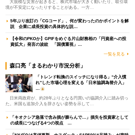
大規模な災害が起きると、株式市場が大きく動いたり、取引環
境が不安定になったりすることがある。一方…
5年ぶり改訂の「CGコード」、何が変わったのかポイントを解
説 企業に成長投資の具体的な説…
【令和のPKOか】GPIFをめぐる片山財務相の「円資産への投
資拡大」発言の波紋 「国債重視」…
一覧を見る
森口亮「まるわかり市況分析」
「トレンド転換のスイッチになり得る」“介入慣
れ”した市場心理を変える「日米協調為替介入」
…
日米両政府が、約28年ぶりとなる円買いの協調介入に踏み切っ
た。米国も追加介入を辞さない姿勢を示して…
「キオクシア急落で含み損が膨らんで…」損失を投資家として
の成長につなげる4つの視点 …
「NYダウは高値更新、ナスダック・S&P500は足踏み」が意味