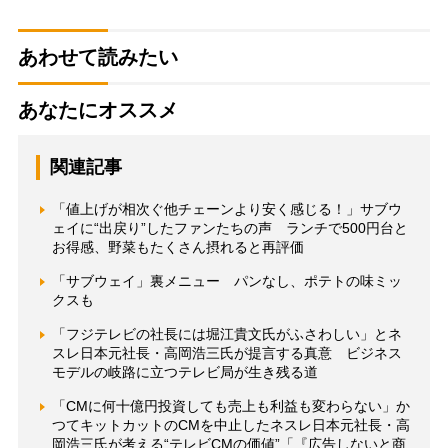
あわせて読みたい
あなたにオススメ
関連記事
「値上げが相次ぐ他チェーンより安く感じる！」サブウ
ェイに“出戻り”したファンたちの声 ランチで500円台と
お得感、野菜もたくさん摂れると再評価
「サブウェイ」裏メニュー パンなし、ポテトの味ミッ
クスも
「フジテレビの社長には堀江貴文氏がふさわしい」とネ
スレ日本元社長・高岡浩三氏が提言する真意 ビジネス
モデルの岐路に立つテレビ局が生き残る道
「CMに何十億円投資しても売上も利益も変わらない」か
つてキットカットのCMを中止したネスレ日本元社長・高
岡浩三氏が考える“テレビCMの価値”「『広告しないと商