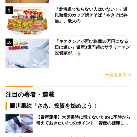
「北海道で知らない人はいない！」道
9
民熱愛のカップ焼きそば「やきそば弁
当」、最大の…
「キオクシアが再び株価10万円になる
10
日は遠い」資産3億円超のサラリーマン
投資家が…
一覧を見る
注目の著者・連載
藤川里絵「さあ、投資を始めよう！」
【資産運用】大災害時に慌てないために平時から
備えておきたい3つのポイント「資産の棚卸し…