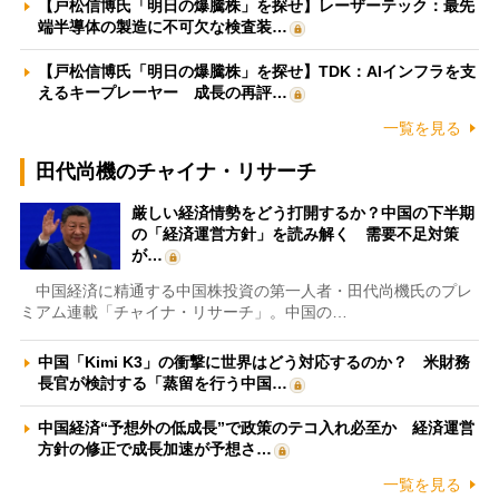
【戸松信博氏「明日の爆騰株」を探せ】レーザーテック：最先
端半導体の製造に不可欠な検査装…
【戸松信博氏「明日の爆騰株」を探せ】TDK：AIインフラを支
えるキープレーヤー 成長の再評…
一覧を見る
田代尚機のチャイナ・リサーチ
厳しい経済情勢をどう打開するか？中国の下半期
の「経済運営方針」を読み解く 需要不足対策
が…
中国経済に精通する中国株投資の第一人者・田代尚機氏のプレ
ミアム連載「チャイナ・リサーチ」。中国の…
中国「Kimi K3」の衝撃に世界はどう対応するのか？ 米財務
長官が検討する「蒸留を行う中国…
中国経済“予想外の低成長”で政策のテコ入れ必至か 経済運営
方針の修正で成長加速が予想さ…
一覧を見る