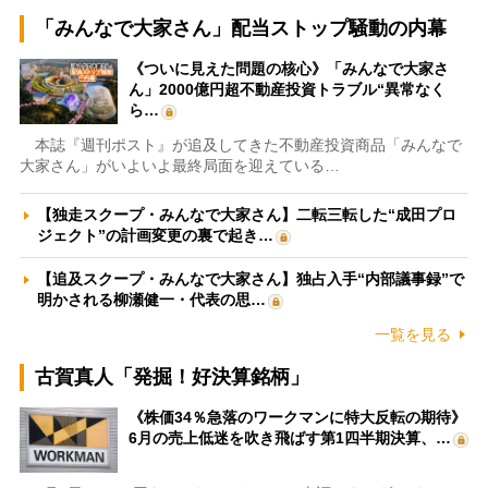
「みんなで大家さん」配当ストップ騒動の内幕
《ついに見えた問題の核心》「みんなで大家さ
ん」2000億円超不動産投資トラブル“異常なく
ら…
本誌『週刊ポスト』が追及してきた不動産投資商品「みんなで
大家さん」がいよいよ最終局面を迎えている…
【独走スクープ・みんなで大家さん】二転三転した“成田プロ
ジェクト”の計画変更の裏で起き…
【追及スクープ・みんなで大家さん】独占入手“内部議事録”で
明かされる柳瀬健一・代表の思…
一覧を見る
古賀真人「発掘！好決算銘柄」
《株価34％急落のワークマンに特大反転の期待》
6月の売上低迷を吹き飛ばす第1四半期決算、…