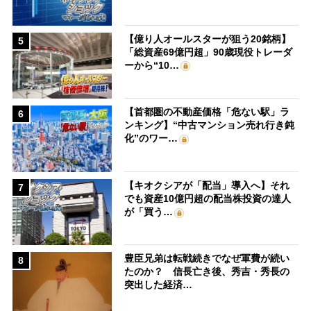
【億り人オールスターが狙う20銘柄】
5
「総資産69億円超」90歳現役トレーダ
ーから“10…
【首都圏の不動産価格「危ない駅」ラ
6
ンキング】“中古マンション売れ行き鈍
化”のワー…
【キオクシアが「配当」導入へ】それ
7
でも資産10億円超の配当株投資の達人
が「買う…
豊臣兄弟は転戦続きでなぜ軍費が続い
8
たのか？ 信長亡き後、秀吉・秀長の
突出した経済…