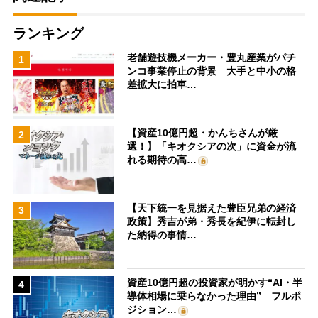
ランキング
老舗遊技機メーカー・豊丸産業がパチ
1
ンコ事業停止の背景 大手と中小の格
差拡大に拍車…
【資産10億円超・かんちさんが厳
2
選！】「キオクシアの次」に資金が流
れる期待の高…
【天下統一を見据えた豊臣兄弟の経済
3
政策】秀吉が弟・秀長を紀伊に転封し
た納得の事情…
資産10億円超の投資家が明かす“AI・半
4
導体相場に乗らなかった理由” フルポ
ジション…