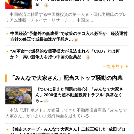
AI…
中国経済に精通する中国株投資の第一人者・田代尚機氏のプレ
ミアム連載「チャイナ・リサーチ」。中国企…
中国経済“予想外の低成長”で政策のテコ入れ必至か 経済運営
方針の修正で成長加速が予想さ…
“AI革命”で爆発的な需要拡大が見込まれる「CXO」とは何
か？ 高い競争力を持つ中国の医薬品…
一覧を見る
「みんなで大家さん」配当ストップ騒動の内幕
《ついに見えた問題の核心》「みんなで大家さ
ん」2000億円超不動産投資トラブル“異常なく
ら…
本誌『週刊ポスト』が追及してきた不動産投資商品「みんなで
大家さん」がいよいよ最終局面を迎えている…
【独走スクープ・みんなで大家さん】二転三転した“成田プロ