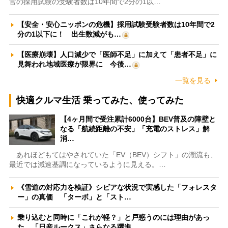
官の採用試験の受験者数は10年間で2分の1以…
【安全・安心ニッポンの危機】採用試験受験者数は10年間で2
分の1以下に！ 出生数減がも…
【医療崩壊】人口減少で「医師不足」に加えて「患者不足」に
見舞われ地域医療が限界に 今後…
一覧を見る
快適クルマ生活 乗ってみた、使ってみた
【4ヶ月間で受注累計6000台】BEV普及の障壁と
なる「航続距離の不安」「充電のストレス」解
消…
あれほどもてはやされていた「EV（BEV）シフト」の潮流も、
最近では減速基調になっているように見える。…
《雪道の対応力を検証》シビアな状況で実感した「フォレスタ
ー」の真価 「ターボ」と「スト…
乗り込むと同時に「これが軽？」と戸惑うのには理由があっ
た 「日産ルークス」さらなる躍進…