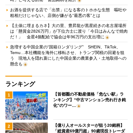
お酒を提供する店で「出禁」になる客のトホホな生態 嘔吐や
粗相だけじゃない、店側が嫌がる“最悪の客”とは
【土俵に埋まるカネ】大の里、豊昇龍が黒星続きの名古屋場所
は「懸賞金2826万円」が下位力士に渡り「今日はみんなで焼肉
だ！」 金星4個配給で協会は年96万円の支出増に
急増する中国企業の“国籍ロンダリング” SHEIN、TikTok、
Temu…本社機能を海外に移転させ、トランプ関税の回避を狙
う 現地人を隠れ蓑にした中国企業の農業参入・土地取得への
懸念も
ランキング
【首都圏の不動産価格「危ない駅」ラ
1
ンキング】“中古マンション売れ行き鈍
化”のワー…
【億り人オールスターが狙う20銘柄】
2
「総資産69億円超」90歳現役トレーダ