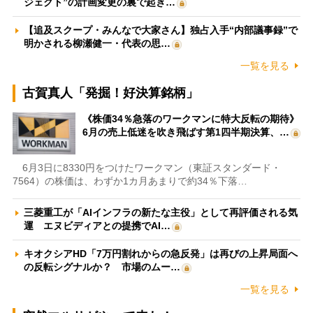
ジェクト”の計画変更の裏で起き…
【追及スクープ・みんなで大家さん】独占入手“内部議事録”で
明かされる柳瀬健一・代表の思…
一覧を見る
古賀真人「発掘！好決算銘柄」
《株価34％急落のワークマンに特大反転の期待》
6月の売上低迷を吹き飛ばす第1四半期決算、…
6月3日に8330円をつけたワークマン（東証スタンダード・
7564）の株価は、わずか1カ月あまりで約34％下落…
三菱重工が「AIインフラの新たな主役」として再評価される気
運 エヌビディアとの提携でAI…
キオクシアHD「7万円割れからの急反発」は再びの上昇局面へ
の反転シグナルか？ 市場のムー…
一覧を見る