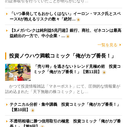
の証券取引を行っていたことが明らかになり…
「いつ暴発してもおかしくはない」イーロン・マスク氏とスペ
ースXが抱えるリスクの数々「絶対…
【3メガバンクは純利益5兆円超】銀行、商社、ゼネコンは最高
益続出の一方で、中小企業・…
一覧を見る
投資ノウハウ満載コミック「俺がカブ番長！」
「売り時」を逃さないトレンド見極め術 投資コ
ミック「俺がカブ番長！」【第11回】
かつて投資情報雑誌「マネーポスト」にて、圧倒的な情報量が
詰め込まれた「天下無敵の株コミック」とし…
テクニカル分析・集中講義 投資コミック「俺がカブ番長！」
【第10回】
不透明相場に勝つ信用取引の極意 投資コミック「俺がカブ番
長！」【第9回】