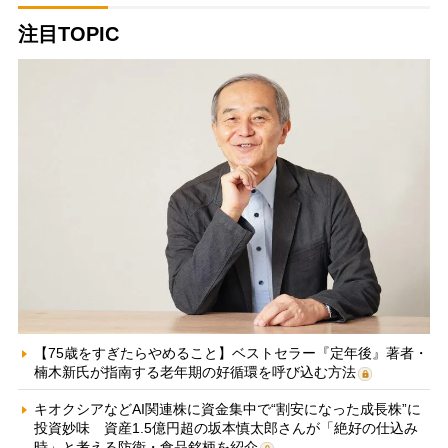
注目TOPIC
【75歳をすぎたらやめること】ベストセラー『定年後』著者・
楠木新氏が指南する老年期の好循環を呼び込む方法
キオクシアなどAI関連株に資金集中で“割安になった成長株”に
投資妙味 資産1.5億円超の坂本慎太郎さんが「絶好の仕込み
時」と考える防衛・食品銘柄を紹介