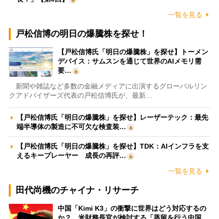
一覧を見る
戸松信博の明日の爆騰株を探せ！
【戸松信博氏「明日の爆騰株」を探せ】トーメン
デバイス：サムスンを通じて世界のAIメモリ需
要…
新聞や雑誌など多数の金融メディアに出演するグローバルリン
クアドバイザーズ代表の戸松信博氏が、最新…
【戸松信博氏「明日の爆騰株」を探せ】レーザーテック：最先
端半導体の製造に不可欠な検査装…
【戸松信博氏「明日の爆騰株」を探せ】TDK：AIインフラを支
えるキープレーヤー 成長の再評…
一覧を見る
田代尚機のチャイナ・リサーチ
中国「Kimi K3」の衝撃に世界はどう対応するの
か？ 米財務長官が検討する「蒸留を行う中国