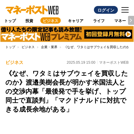
ログイン
トップ
投資
ビジネス
キャリア
ライフ
マネー
トップ
ビジネス
企業・業界
《なぜ、ワタミはサブウェイを買収したのか》
ビジネス
2025.05.19 15:00
マネーポストWEB
《なぜ、ワタミはサブウェイを買収した
のか》渡邉美樹会長が明かす米国法人と
の交渉内幕「最後発で手を挙げ、トップ
同士で直談判」「マクドナルドに対抗で
きる成長余地がある」
Loaded
:
100.00%
/
Unmute