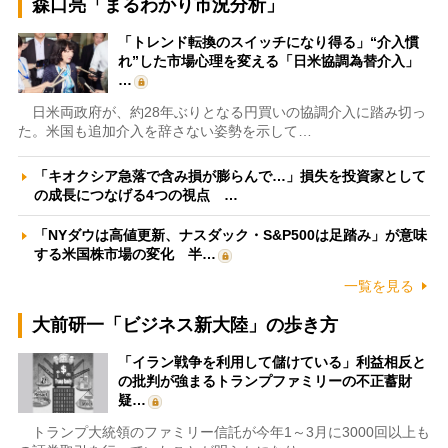
森口亮「まるわかり市況分析」
「トレンド転換のスイッチになり得る」“介入慣
れ”した市場心理を変える「日米協調為替介入」
…
日米両政府が、約28年ぶりとなる円買いの協調介入に踏み切っ
た。米国も追加介入を辞さない姿勢を示して…
「キオクシア急落で含み損が膨らんで…」損失を投資家として
の成長につなげる4つの視点 …
「NYダウは高値更新、ナスダック・S&P500は足踏み」が意味
する米国株市場の変化 半…
一覧を見る
大前研一「ビジネス新大陸」の歩き方
「イラン戦争を利用して儲けている」利益相反と
の批判が強まるトランプファミリーの不正蓄財
疑…
トランプ大統領のファミリー信託が今年1～3月に3000回以上も