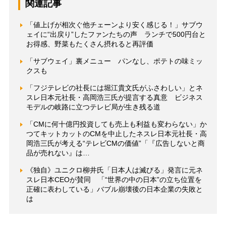
関連記事
「値上げが相次ぐ他チェーンより安く感じる！」サブウ
ェイに“出戻り”したファンたちの声 ランチで500円台と
お得感、野菜もたくさん摂れると再評価
「サブウェイ」裏メニュー パンなし、ポテトの味ミッ
クスも
「フジテレビの社長には堀江貴文氏がふさわしい」とネ
スレ日本元社長・高岡浩三氏が提言する真意 ビジネス
モデルの岐路に立つテレビ局が生き残る道
「CMに何十億円投資しても売上も利益も変わらない」か
つてキットカットのCMを中止したネスレ日本元社長・高
岡浩三氏が考える“テレビCMの価値”「『広告しないと商
品が売れない』は…
《独自》ユニクロ柳井氏「日本人は滅びる」発言に元ネ
スレ日本CEOが賛同 「“世界の中の日本”の立ち位置を
正確に表わしている」バブル崩壊後の日本企業の失敗と
は