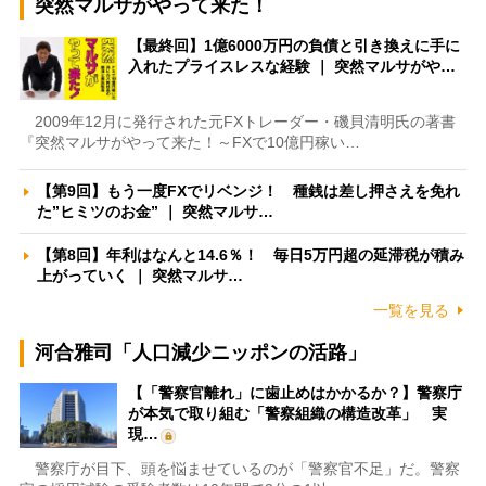
突然マルサがやって来た！
【最終回】1億6000万円の負債と引き換えに手に
入れたプライスレスな経験 ｜ 突然マルサがや…
2009年12月に発行された元FXトレーダー・磯貝清明氏の著書
『突然マルサがやって来た！～FXで10億円稼い…
【第9回】もう一度FXでリベンジ！ 種銭は差し押さえを免れ
た”ヒミツのお金” ｜ 突然マルサ…
【第8回】年利はなんと14.6％！ 毎日5万円超の延滞税が積み
上がっていく ｜ 突然マルサ…
一覧を見る
河合雅司「人口減少ニッポンの活路」
【「警察官離れ」に歯止めはかかるか？】警察庁
が本気で取り組む「警察組織の構造改革」 実
現…
警察庁が目下、頭を悩ませているのが「警察官不足」だ。警察