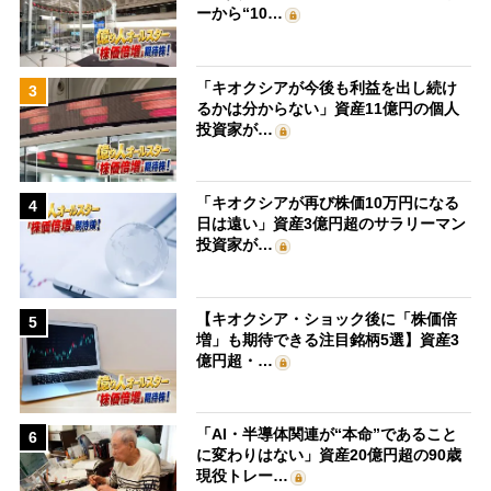
ーから“10…
「キオクシアが今後も利益を出し続け
3
るかは分からない」資産11億円の個人
投資家が…
「キオクシアが再び株価10万円になる
4
日は遠い」資産3億円超のサラリーマン
投資家が…
【キオクシア・ショック後に「株価倍
5
増」も期待できる注目銘柄5選】資産3
億円超・…
「AI・半導体関連が“本命”であること
6
に変わりはない」資産20億円超の90歳
現役トレー…