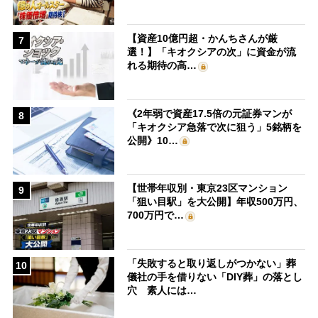
【資産10億円超・かんちさんが厳
7
選！】「キオクシアの次」に資金が流
れる期待の高…
《2年弱で資産17.5倍の元証券マンが
8
「キオクシア急落で次に狙う」5銘柄を
公開》10…
【世帯年収別・東京23区マンション
9
「狙い目駅」を大公開】年収500万円、
700万円で…
「失敗すると取り返しがつかない」葬
10
儀社の手を借りない「DIY葬」の落とし
穴 素人には…