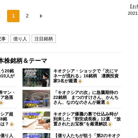
【お
202
1
2
記事
億り人
注目銘柄
本株銘柄＆テーマ
う20銘
キオクシア・ショックで「次にマ
10人が
ネーが流れる」16銘柄 凄腕投資
家3名が厳選
証券マン・
「キオクシアの次」に急騰期待の
シア急落
22銘柄 まつのすけさん、かんち
さん、なのなのさんが厳選
クシア超
キオクシア爆騰の裏で仕込み時が
8銘
到来した「割安成長株」12選 “放
”は？
置されたお宝株”を厳選解説
】億り人
【億り人たちが狙う「第2のキオク