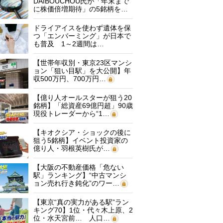
DAIBOUCHOU氏が「年末まで
に株価倍増期待」の5銘柄を…
ドライアイスを使わず遺体を保
つ「エンバーミング」が日本で
も普及 1～2週間は…
【世帯年収別・東京23区マンシ
ョン「狙い目駅」を大公開】年
収500万円、700万円…
【億り人オールスターが狙う20
銘柄】「総資産69億円超」90歳
現役トレーダーから“1…
【キオクシア・ショックの後に
狙う5銘柄】イベント投資家の
億り人・羽根英樹氏が…
【大阪の不動産価格「危ない
駅」ランキング】“中古マンシ
ョン売れ行き鈍化”のワー…
【東京“真の実力がある駅”ラン
キング70】1位・代々木上原、2
位・水天宮前… 人口…