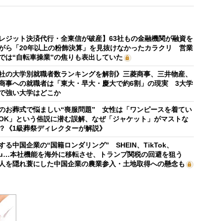
レジット決済代行・全東信が破産】63社もの金融機関が融資を
がら「20年以上の粉飾決算」を見抜けなかったカラクリ 営業
では“自転車操業”の焦りも表出していた
社の大学別就職者数ランキングを解剖》三菱商事、三井物産、
商事への就職者は「東大・早大・慶大で約6割」の現実 3大学
で強い大学はどこか
のお葬式で悩ましい“喪服問題” 女性は「ワンピースを着てい
OK」という俗説に潜む誤解、なぜ「ジャケット」がマストな
？《1級葬祭ディレクターが解説》
する中国企業の“国籍ロンダリング” SHEIN、TikTok、
mu…本社機能を海外に移転させ、トランプ関税の回避を狙う
人を隠れ蓑にした中国企業の農業参入・土地取得への懸念も