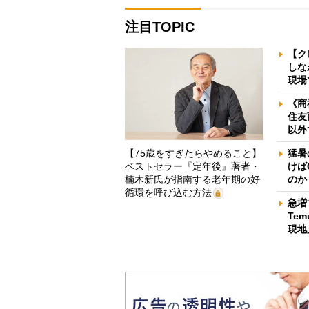
注目TOPIC
【ク
しな
現場
《商
住友
以外
【75歳をすぎたらやめること】
猛暑
ベストセラー『定年後』著者・
けば
楠木新氏が指南する老年期の好
のか
循環を呼び込む方法
急増
Te
現地