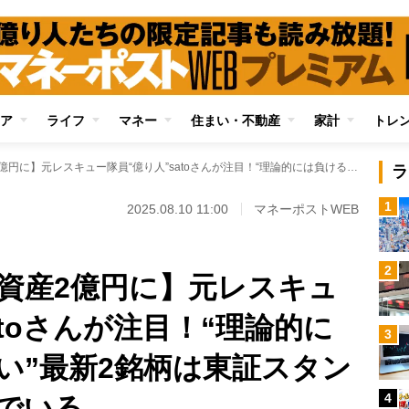
ア
ライフ
マネー
住まい・不動産
家計
トレ
【元手95万円から資産2億円に】元レスキュー隊員“億り人”satoさんが注目！“理論的には負ける理由がない”最新2銘柄は東証スタンダード市場に潜んでいる
ラ
1
2025.08.10 11:00
マネーポストWEB
2
ら資産2億円に】元レスキュ
atoさんが注目！“理論的に
3
い”最新2銘柄は東証スタン
4
でいる