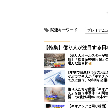
関連キーワード
プレミアム
【特集】億り人が注目する日
【億り人オールスターが狙
柄】「総資産69億円超」の
選んだ注目株
2年弱で資産17.5倍の元
かぶカブキ氏が「キオク
で次に狙う」5銘柄を公開
億り人たちが厳選「キオ
え」を狙う半導体・AI関連
柄 “大化け期待の大本命
【キオクシアと同じ構図