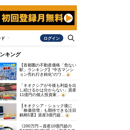
ンド
ログイン
ンキング
【首都圏の不動産価格「危ない
駅」ランキング】“中古マンシ
ョン売れ行き鈍化”のワ…
「キオクシアが今後も利益を出
し続けるかは分からない」資産
11億円の個人投資家…
【キオクシア・ショック後に
「株価倍増」も期待できる注目
銘柄5選】資産3億円超…
《200万円→資産10億円超の