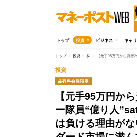
トップ
投資
ビジネス
キャリ
トップ
投資
株
投資
有料会員限定
【元手95万円か
ー隊員“億り人”s
は負ける理由がな
ダード市場に潜ん