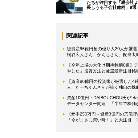
たちが注目する「親会社
長しうる子会社銘柄」9選
関連記事
総資産96億円超の億り人20人が厳選
桐谷広人さん、かんちさん、配当太
【今年上場の大化け期待銘柄6選】テ
やした」投資方法と厳選最新注目銘
【資産80億円の投資家が厳選した4
人」たーちゃんさんが描く独自の株
資産10億円・DAIBOUCHOU氏が
データセンター関連…「半年で株価
《元手250万円→資産3億円の弐億
「今がまさに買い時！」と大注目 