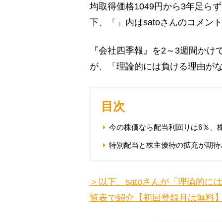
均取得価格1049円から3年足ら
下、「」内はsatoさんのコメン
『会社四季報』を2～3週間かけて
が、「理論的には負ける理由がな
目次
今の株価なら配当利回りは6％、
特別配当と株主優待の拡充が期待
＞以下、satoさんが「理論的
覧表で紹介【初回登録月は無料