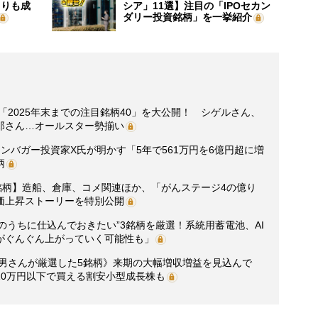
よりも成
シア」11選】注目の「IPOセカン
ダリー投資銘柄」を一挙紹介
「2025年末までの注目銘柄40」を大公開！ シゲルさん、
郎さん…オールスター勢揃い
ンバガー投資家X氏が明かす「5年で561万円を6億円超に増
柄
銘柄】造船、倉庫、コメ関連ほか、「がんステージ4の億り
価上昇ストーリーを特別公開
“今のうちに仕込んでおきたい”3銘柄を厳選！系統用蓄電池、AI
がぐんぐん上がっていく可能性も」
貯男さんが厳選した5銘柄》来期の大幅増収増益を見込んで
10万円以下で買える割安小型成長株も