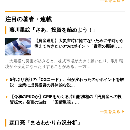
一覧を見る
注目の著者・連載
藤川里絵「さあ、投資を始めよう！」
【資産運用】大災害時に慌てないために平時から
備えておきたい3つのポイント「資産の棚卸し…
大規模な災害が起きると、株式市場が大きく動いたり、取引環
境が不安定になったりすることがある。一方…
5年ぶり改訂の「CGコード」、何が変わったのかポイントを解
説 企業に成長投資の具体的な説…
【令和のPKOか】GPIFをめぐる片山財務相の「円資産への投
資拡大」発言の波紋 「国債重視」…
一覧を見る
森口亮「まるわかり市況分析」