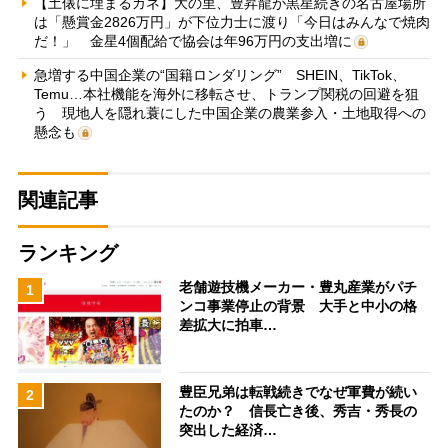
【土俵に埋まるカネ】大の里、豊昇龍が黒星続きの名古屋場所
は「懸賞金2826万円」が下位力士に渡り「今日はみんなで焼肉
だ！」 金星4個配給で協会は年96万円の支出増に
急増する中国企業の“国籍ロンダリング” SHEIN、TikTok、
Temu…本社機能を海外に移転させ、トランプ関税の回避を狙
う 現地人を隠れ蓑にした中国企業の農業参入・土地取得への
懸念も
関連記事
ランキング
老舗遊技機メーカー・豊丸産業がパチ
1
ンコ事業停止の背景 大手と中小の格
差拡大に拍車…
豊臣兄弟は転戦続きでなぜ軍費が続い
2
たのか？ 信長亡き後、秀吉・秀長の
突出した経済…