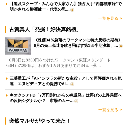
【追及スクープ・みんなで大家さん】独占入手“内部議事録”で
明かされる柳瀬健一・代表の思…
一覧を見る
古賀真人「発掘！好決算銘柄」
《株価34％急落のワークマンに特大反転の期待》
6月の売上低迷を吹き飛ばす第1四半期決算、…
6月3日に8330円をつけたワークマン（東証スタンダード・
7564）の株価は、わずか1カ月あまりで約34％下落…
三菱重工が「AIインフラの新たな主役」として再評価される気
運 エヌビディアとの提携でAI…
キオクシアHD「7万円割れからの急反発」は再びの上昇局面へ
の反転シグナルか？ 市場のムー…
一覧を見る
突然マルサがやって来た！