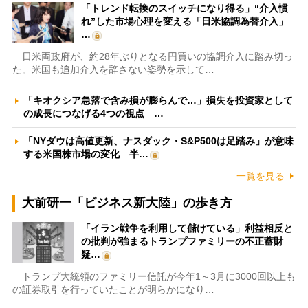
「トレンド転換のスイッチになり得る」“介入慣
れ”した市場心理を変える「日米協調為替介入」
…
日米両政府が、約28年ぶりとなる円買いの協調介入に踏み切っ
た。米国も追加介入を辞さない姿勢を示して…
「キオクシア急落で含み損が膨らんで…」損失を投資家として
の成長につなげる4つの視点 …
「NYダウは高値更新、ナスダック・S&P500は足踏み」が意味
する米国株市場の変化 半…
一覧を見る
大前研一「ビジネス新大陸」の歩き方
「イラン戦争を利用して儲けている」利益相反と
の批判が強まるトランプファミリーの不正蓄財
疑…
トランプ大統領のファミリー信託が今年1～3月に3000回以上も
の証券取引を行っていたことが明らかになり…