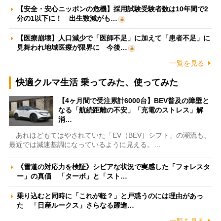
【安全・安心ニッポンの危機】採用試験受験者数は10年間で2
分の1以下に！ 出生数減がも…
【医療崩壊】人口減少で「医師不足」に加えて「患者不足」に
見舞われ地域医療が限界に 今後…
一覧を見る
快適クルマ生活 乗ってみた、使ってみた
【4ヶ月間で受注累計6000台】BEV普及の障壁と
なる「航続距離の不安」「充電のストレス」解
消…
あれほどもてはやされていた「EV（BEV）シフト」の潮流も、
最近では減速基調になっているように見える。…
《雪道の対応力を検証》シビアな状況で実感した「フォレスタ
ー」の真価 「ターボ」と「スト…
乗り込むと同時に「これが軽？」と戸惑うのには理由があっ
た 「日産ルークス」さらなる躍進…