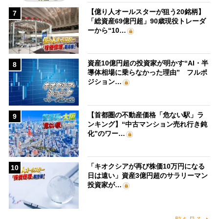
【億り人オールスターが狙う20銘柄】
7
「総資産69億円超」90歳現役トレーダ
ーから“10…
資産10億円超の投資家が明かす“AI・半
8
導体相場に乗らなかった理由” フルポ
ジション…
【首都圏の不動産価格「危ない駅」ラ
9
ンキング】“中古マンション売れ行き鈍
化”のワー…
「キオクシアが再び株価10万円になる
10
日は遠い」資産3億円超のサラリーマン
投資家が…