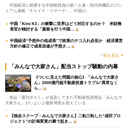
中国経済に精通する中国株投資の第一人者・田代尚機氏のプレ
ミアム連載「チャイナ・リサーチ」。中国の…
中国「Kimi K3」の衝撃に世界はどう対応するのか？ 米財務
長官が検討する「蒸留を行う中国…
中国経済“予想外の低成長”で政策のテコ入れ必至か 経済運営
方針の修正で成長加速が予想さ…
一覧を見る
「みんなで大家さん」配当ストップ騒動の内幕
《ついに見えた問題の核心》「みんなで大家さ
ん」2000億円超不動産投資トラブル“異常なく
ら…
本誌『週刊ポスト』が追及してきた不動産投資商品「みんなで
大家さん」がいよいよ最終局面を迎えている…
【独走スクープ・みんなで大家さん】二転三転した“成田プロ
ジェクト”の計画変更の裏で起き…