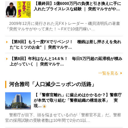
【最終回】1億6000万円の負債と引き換えに手に
入れたプライスレスな経験 ｜ 突然マルサがや…
2009年12月に発行された元FXトレーダー・磯貝清明氏の著書
『突然マルサがやって来た！～FXで10億円稼い…
【第9回】もう一度FXでリベンジ！ 種銭は差し押さえを免れ
た”ヒミツのお金” ｜ 突然マルサ…
【第8回】年利はなんと14.6％！ 毎日5万円超の延滞税が積み
上がっていく ｜ 突然マルサ…
一覧を見る
河合雅司「人口減少ニッポンの活路」
【「警察官離れ」に歯止めはかかるか？】警察庁
が本気で取り組む「警察組織の構造改革」 実
現…
警察庁が目下、頭を悩ませているのが「警察官不足」だ。警察
官の採用試験の受験者数は10年間で2分の1以…