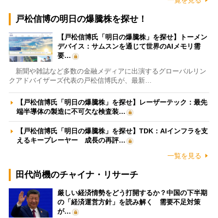
一覧を見る
戸松信博の明日の爆騰株を探せ！
【戸松信博氏「明日の爆騰株」を探せ】トーメン
デバイス：サムスンを通じて世界のAIメモリ需
要…
新聞や雑誌など多数の金融メディアに出演するグローバルリン
クアドバイザーズ代表の戸松信博氏が、最新…
【戸松信博氏「明日の爆騰株」を探せ】レーザーテック：最先
端半導体の製造に不可欠な検査装…
【戸松信博氏「明日の爆騰株」を探せ】TDK：AIインフラを支
えるキープレーヤー 成長の再評…
一覧を見る
田代尚機のチャイナ・リサーチ
厳しい経済情勢をどう打開するか？中国の下半期
の「経済運営方針」を読み解く 需要不足対策
が…