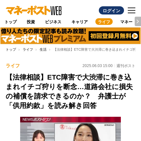
ログイン
トップ
投資
ビジネス
キャリア
ライフ
マネー
トップ
ライフ
生活
【法律相談】ETC障害で大渋滞に巻き込まれイチゴ狩
ライフ
2025.06.03 15:00
週刊ポスト
【法律相談】ETC障害で大渋滞に巻き込
まれイチゴ狩りを断念…道路会社に損失
の補償を請求できるのか？ 弁護士が
「供用約款」を読み解き回答