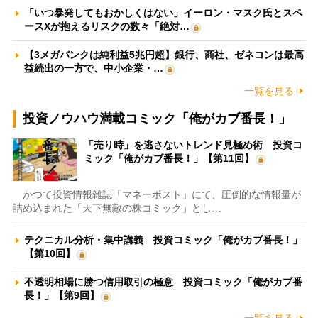
「いつ暴発してもおかしくはない」イーロン・マスク氏とスペ
ースXが抱えるリスクの数々「絶対…
【3メガバンクは純利益5兆円超】銀行、商社、ゼネコンは最高
益続出の一方で、中小企業・…
一覧を見る
投資ノウハウ満載コミック「俺がカブ番長！」
「売り時」を逃さないトレンド見極め術 投資コ
ミック「俺がカブ番長！」【第11回】
かつて投資情報雑誌「マネーポスト」にて、圧倒的な情報量が
詰め込まれた「天下無敵の株コミック」とし…
テクニカル分析・集中講義 投資コミック「俺がカブ番長！」
【第10回】
不透明相場に勝つ信用取引の極意 投資コミック「俺がカブ番
長！」【第9回】