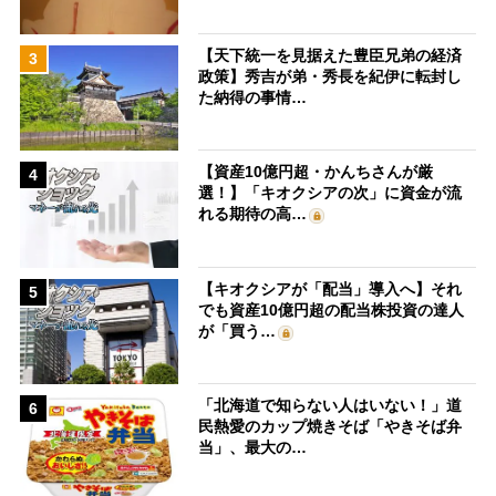
【天下統一を見据えた豊臣兄弟の経済
3
政策】秀吉が弟・秀長を紀伊に転封し
た納得の事情…
【資産10億円超・かんちさんが厳
4
選！】「キオクシアの次」に資金が流
れる期待の高…
【キオクシアが「配当」導入へ】それ
5
でも資産10億円超の配当株投資の達人
が「買う…
「北海道で知らない人はいない！」道
6
民熱愛のカップ焼きそば「やきそば弁
当」、最大の…